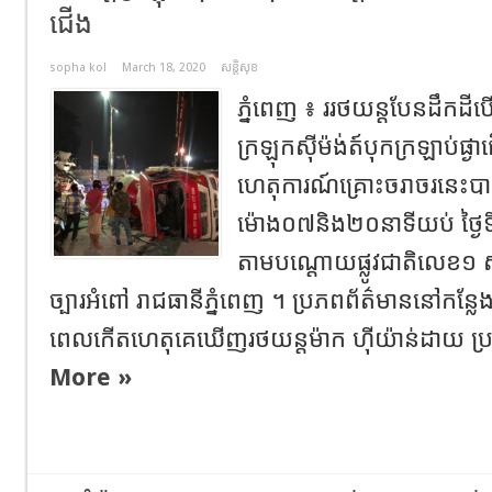
ជើង
sopha kol
March 18, 2020
សន្តិសុខ
​ភ្នំពេញ​ ៖​ ររថយន្តបែនដឹកដីបើ
ក្រឡុកសុីម៉ង់ត៍បុកក្រឡាប់ផ្ងាជើ
ហេតុការណ៍គ្រោះចរាចរនេះ​
ម៉ោង០៧និង​២០​នាទីយប់​ ថ្ងៃទ
តាម​បណ្ដោយផ្លូវជាតិលេខ១​ ស្ថ
ច្បារអំពៅ​ រាជធានីភ្នំពេញ​ ។ ​ប្រភពព័ត៌មាននៅកន្ល
ពេលកើតហេតុគេឃេីញរថយន្តម៉ាក​ ហុីយ៉ាន់ដាយ​ ប្រ
More »