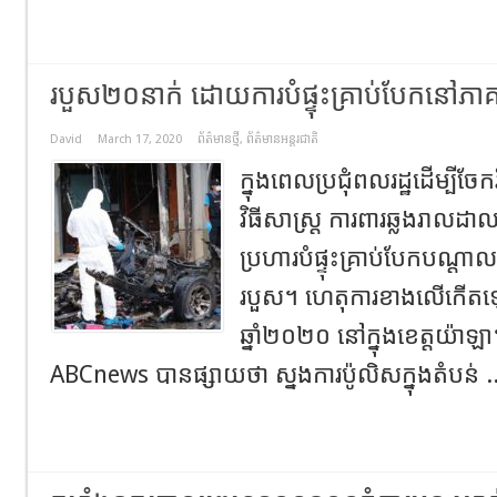
របួស២០នាក់ ដោយការបំផ្ទុះគ្រាប់បែកនៅភាគ
David
March 17, 2020
ព័ត៌មានថ្មី
,
ព័ត៌មានអន្តរជាតិ
ក្នុងពេលប្រជុំពលរដ្ឋដើម្បី
វិធីសាស្ត្រ ការពារឆ្លងរាលដា
ប្រហារបំផ្ទុះគ្រាប់បែកបណ្តា
របួស។ ហេតុការខាងលើកើតឡើ
ឆ្នាំ២០២០ នៅក្នុងខេត្តយ៉ា
ABCnews បានផ្សាយថា ស្នងការប៉ូលិសក្នុងតំបន់ .