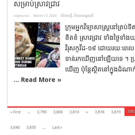
សម្រាប់ស្រាវជ្រាវ
sopha kol
March 17, 2020
ព័ត៌មានថ្មី
,
ព័ត៌មានអន្តរជាតិ
ក្រុមអ្នកវិទ្យាសាស្ត្រនៅគ្រ
ខិតខំ ស្រាវជ្រាវ ទាំងថ្ងៃទាំងយ
វិរុសកូវីដ-១៩ ដោយរយៈពេល
ទាន់រកឃើញនៅឡើយទេ ។ ប្រ
ឃើញ ប៉ុន្តែស្ថិតនៅក្នុងដ
...
Read More »
3,82
« First
...
3,790
3,800
3,810
«
3,818
3,819
3,840
3,850
...
Last »