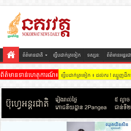
ព័ត៌មានជាតិ
ខ្សឹបដាក់ត្រចៀក
ទស្សនៈ
ព័ត៌មានអន្តរជ
ព័ត៌មានទាន់ហេតុការណ៍៖
ខ្សឹបដាក់ត្រចៀក ៖ មានក្រុមហ៊ុន១ នៅ