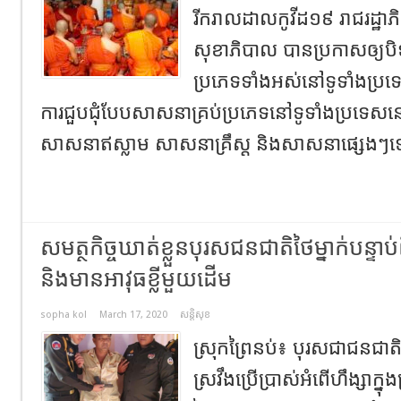
រីករាលដាលកូវីដ១៩ រាជរដ្ឋាភ
សុខាភិបាល បានប្រកាសឲ្យបិ
ប្រភេទទាំងអស់នៅទូទាំងប្រទ
ការជួបជុំបែបសាសនាគ្រប់ប្រភេទនៅទូទាំងប្រទេសនេ
សាសនាឥស្លាម សាសនាគ្រឹស្ត និងសាសនាផ្សេងៗទ
សមត្ថកិច្ចឃាត់ខ្លួនបុរសជនជាតិថៃម្នាក់បន្ទាប់ពី
និងមានអាវុធខ្លីមួយដើម
sopha kol
March 17, 2020
សន្តិសុខ
ស្រុកព្រៃនប់៖ បុរសជាជនជាតិថ
ស្រវឹងប្រើប្រាស់អំពើហឹង្សាក្នុ