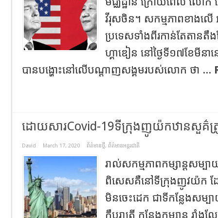
មជ្ឈដ្ឋាន​ ក្រោយពេល លោក ហ
វីរុសចិន។ សកម្មភាពខាងលើ អ
ប្រទេសទាំងពីរកាន់តែតានតឹង
ហ្គាឌៀន នៅថ្ងៃទី​១៧ខែមីនា
បានបង្ហោះ​នៅលើបណ្តាញសង្គមរបស់លោក ថា ...
ដោយសារCovid-19ទីក្រុងញូយ៉កឋានសួគ៌ត្រ
David
March 17, 2020
ព័ត៌មានថ្មី
,
ព័ត៌មានអន្តរជាតិ
រាល់សកម្មភាពកម្សាន្តសម្ប
ពិសេសគឺនៅទីក្រុងញូវយ៉ក​ 
មិនចេះដេក​ ជាទីកន្លែងសម្
ក្លឹបរាត្រី​​ កន្លែងកម្សាន្ត រាំ