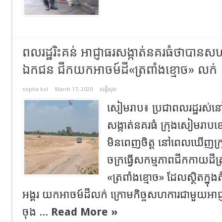
ពល​រដ្ឋ​រិះគន់​ អាជ្ញាធរសង្កាត់នគរធំថាបាន
ឯកជន ជីក​យកអាចម៍ដី​«ត្រពាំង​ខ្មោច​» លក់​
sopha kol
March 17, 2020
សន្តិសុខ
សៀមរាប​៖ ប្រជា​ពល​រដ្ឋ​រស់​នៅ​ក្
សង្កាត់​នគរធំ​ ក្រុង​សៀមរាប​ខ
មិន​ពេញចិត្ត​ នៅពេល​ឃើញ​ក្
ចក្រ​ធ្វើសកម្មភាព​ជី​កកាយ​ដី​
«ត្រពាំង​ខ្មោច​» ដែល​ស្ថិត​ក្នុង
អង្គរ​ យកអាចម៍ដី​លក់​ ក្រោម​កិច្ច​សហការជា​មួយ​អាជ្
ចុង​ ...
Read More »