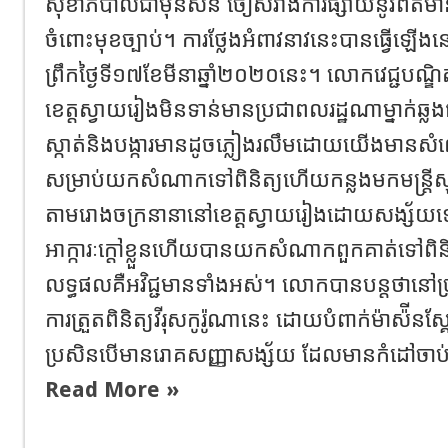
សុខាភិបាលជាមុនសិន ចៀសវាងការផ្សាយនូវព័ត៌ម
ចំពោះមុខច្បាប់។ ការថ្លែងអំពាវនាវនេះបានធ្វើឡើងន
ព្រឹកថ្ងៃទី១៧ខែមីនាឆ្នាំ២០២០នេះ។ លោកវេជ្ជបណ្ឌិតប
ខេត្តស្វាយរៀងមិនទាន់មានប្រជាពលរដ្ឋណាម្នាក់ឆ្លងជ
ស្កាត់និងបង្ការមានដូចភ្លៀងរលឹមដោយយើងមានសំ
សម្រាប់យកសំណាកទៅពិនិត្យហើយកន្លងមកមន្ត្រី
តាមរោងចក្រនានានៅខេត្តស្វាយរៀងដោយសង្ស័យ
អាក្ការៈក្តៅខ្លួនហើយបានយកសំណាកពួកគាត់ទៅពិនិត្យវិ
លទ្ធផលគឺអវិជ្ជមានទាំងអស់។ លោកបានបន្តថានៅច្រកទ
ការត្រួតពិនិត្យវីរុសកូរ៉ូណានេះ ដោយបំពាក់ម៉ាស៉ីនស្គ
ប្រសិនបើមានរោគសញ្ញាសង្ស័យ ដែលមានកំដៅចាប់ពី
Read More »