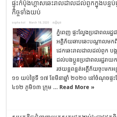
ផ្ទុះកំប៉ុងហ្គាសឆេះរាលដាលដល់ពូកក្នុងបន្ទប់
កិច្ចទាំងយប់
sopha kol
March 18, 2020
សន្តិសុខ
ភ្នំពេញ ផ្ទះល្វែងប្រជាពលរដ្ឋ
អគ្គិភ័យឆាបឆេះបណ្ដាលមកពីផ្ទុ
ដេកឆេះរាលដាលដល់ពូក បង្កឲ្
ដល់បងប្អូនប្រជាពលរដ្ឋរាយ
រថយន្តពន្លត់អគ្គីភ័យចុះមកអ
១១ យប់ថ្ងៃទី ១៧ ខែមីនាឆ្នាំ ២០២០ នៅចំណុចផ្ទះ
៤១២ ភូមិ១៣ ក្រុម ...
Read More »