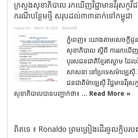
ក្រសួងសុខាភិបាល រកឃើញវិជ្ជាមានវីរុសកូវី
ករណីបន្ថែមថ្មី សរុបដល់៣៣នាក់នៅកម្ពុជា
sopha kol
March 18, 2020
ព័ត៌មានជាតិ
ភ្នំពេញ៖ យោងតាមសេចក្តីជូន
សុខាភិបាល ស្តីពី ការរកឃើញ
បុរសជនជាតិខ្មែរឥស្លាម ដែលវ
សាសនា នៅប្រទេសម៉ាឡេសុី ន
ជនជាតិម៉ាឡេសុី វិជ្ជមានវីរុ
សុខាភិបាលបានបញ្ជាក់ថា៖ ...
Read More »
ពិតទេ ៖ Ronaldo ព្រមព្រៀង​ដើរ​ចូល​ក្លិប