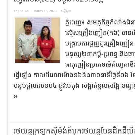
sopha kol
March 18, 2020
សន្តិសុខ
ភ្នំពេញ៖ សមត្ថកិច្ចកំលាំងជំ
ល្មើសគ្រឿងញៀន(ក៦) បានបើកប្
បង្ក្រាបការជួញដូរគ្រឿងញៀ
មនុស្ស២នាក់ប្តី-ប្រពន្ធ និងច
ធាតុញៀនប្រភេទម៉េតំហ្វេតាម
ធ្វើឡើង កាលពីវេលាម៉ោង១៦និង៣០នាទីថ្ងៃទី១៦ ខ
បន្ទប់ជួលលេខ០៤ ផ្លូវបេតុង សង្កាត់ទួលសង្កែ ខណ្ឌប្
»
រថយន្តក្រឡុកសុីម៉ង់ត៍បុករថយន្តបែនដឹកដីបើក​បត