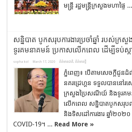
មន្ត្រី រដ្ឋមន្ត្រីក្រសួងមហាផ្ទៃ .
សន្និបាត បូកសរុបការងារប្រចាំឆ្នាំ របស់ក្រ
ទូរគមនាគមន៍ ប្រកាសលើកពេល ដើម្បីទប់ស្ក
sopha kol
March 17, 2020
ព័ត៌មានជាតិ
,
ព័ត៌មានថ្មី
ភ្នំពេញ៖ បើតាមសេចក្តីជូនដ
នគរដ្រេហ្គន ទទួលបាននៅរសៀ
ក្រសួងប្រៃសណីយ៍ និងទូរគ
លើកពេល សន្និបាតបូកសរុបល
និងទិសដៅការងារ ឆ្នាំ២០២០ ដើ
COVID-19។ ...
Read More »