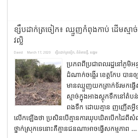
ខ្សឹបដាក់ត្រចៀក៖ ឈ្មួញកំពុងកាប់ ដើមស្មាច់ក្
វល្លិ
David
March 17, 2020
ខ្សឹបដាក់ត្រចៀក
,
ព័ត៌មានថ្មី
,
សង្គម
ប្រភពពីប្រជាពលរដ្ឋនៅភូមិអន
ដំណាក់ចង្អើរ ខេត្តកែប បានឲ
មានឈ្មួញយកត្រាក់ទ័រមកធ
ស្មាច់ក្នុងអាងស្តុកទឹកនៅតំបន់ភ្
ពងទឹក ដោយគ្មាន ញញើតអ្វីទ
លើកឡើងថា ប្រសិនបើគ្មានការឃុបឃិតបើកដៃពីសំណាក់មន
ថ្នាក់ស្រុកទេនោះគឺគ្មានជនណាអាចធ្វើសកម្មភាព ..