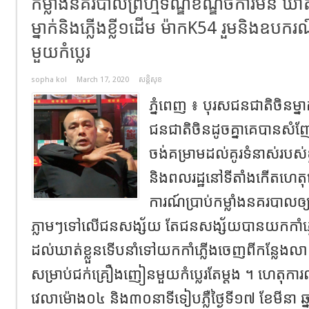
កម្លាំងនគរបាលព្រហ្មទណ្ឌខណ្ឌចំការមន ឃាត
ម្នាក់និងភ្លើងខ្លី១ដើម ម៉ាកK54 រួមនិងឧប
មួយកំប្លេរ
sopha kol
March 17, 2020
សន្តិសុខ
ភ្នំពេញ ៖ បុរសជនជាតិចិនម
ជនជាតិចិនដូចគ្នាគេបានសំញែ
ចង់គម្រាមដល់គូរទំនាស់របស់ខ្
និងពលរដ្ឋនៅទីតាំងកើតហេ
ការណ៍ប្រាប់កម្លាំងនគរបាលឲ្យ
ភ្លាមៗទៅលើជនសង្ស័យ តែជនសង្ស័យបានយកកាំភ្ល
ដល់ឃាត់ខ្លួនទើបនាំទៅយកកាំភ្លើងចេញពីកន្លែង
សម្រាប់ជក់គ្រឿងញៀនមួយកំប្លេរតែម្ដង ។ ហេតុ
វេលាម៉ោង០៤ និង៣០នាទីទៀបភ្លឺថ្ងៃទី១៧ ខែមីនា