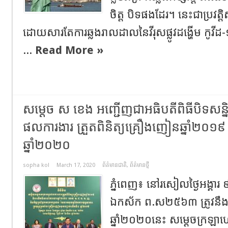
ចិត្ត បិទផងដែរ។ នេះជាប្រវត្តិ
ដោយសារតែការឆ្លងរាលដាលនៃវីរុសផ្លូវដង្ហើម កូវីដ-
...
Read More »
សម្តេច ស ខេង អញ្ជើញជាអធិបតីពិធីបិទសន្ន
ផលការងារ ត្រួតពិនិត្យគ្រឿងញៀនឆ្នាំ២០
ឆ្នាំ២០២០
sopha kol
March 17, 2020
ព័ត៌មានជាតិ
,
ព័ត៌មានថ្មី
ភ្នំពេញ៖ នៅរសៀលថ្ងៃអង្គារ ៩រ
ឯកស័ក ព.ស២៥៦៣ ត្រូវនឹងថ្
ឆ្នាំ២០២០នេះ សម្ដេចក្រឡ