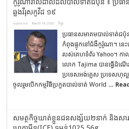
កូរ៉ូណារាលដាលដល់បាល់ទាត់ជប៉ុន ៖ ប្រធាន​
ឆ្លង​វីរុសកូវីដ ១៩
sopha kol
March 18, 2020
កីឡា
ប្រធាន​សមាគម​បាល់ទាត់​ជប
កំពុង​ផ្ទុក​នៅ​ជំងឺ​កូរ៉ូណា​។ ន
របស់គេហទំព័រ​ Yahoo។ កាល​
លោក​ Tajima បាន​ធ្វើ​ដំណើរ​ទ
ប្រទេស​អង់គ្លេស​ ប្រទេស​ហុល្លង់
ចូល​រួម​បើក​កម្មវិធីប្រកួតបាល់ទាត់ World ...
Rea
សមត្ថកិច្ចឃាត់ខ្លួនជនសង្ស័យ២នាក់ និងសា
ហ្វេតាមីន(ICE) ទម្ងន់1025.56g