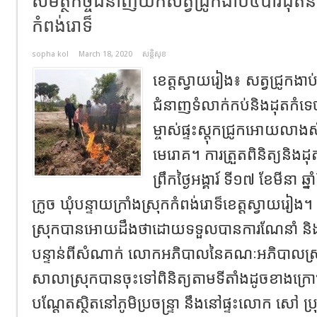
សមត្ថកិច្ចជំនាញយកសត្វជ្រូកងាប់៤បាវដុ
កំពង់រោទ៏
sopha kol
March 18, 2020
សន្តិសុខ
ខេត្តស្វាយរៀង៖ សត្វជ្រូកងាប់
ជំនាញទំលាក់កប់និងដុតកំ
ម្ចាស់ផ្ទះស្តុកជ្រូកអោយលាងស
មេរោគ។ ការត្រួតពិនិត្យនិងដុ
ព្រឹកថ្ងៃអង្គារ៍ ទី១៧ ខែមីនា ឆ្
ក្រូច ឃុំបន្ទាយក្រាំងស្រុកកំពង់រោទ៏ខេត្តស្វាយរៀង
ស្រុកបានអោយដឹងថាដោយទទួលបានការណែនាំ និងចា
បន្ទាន់ពីសំណាក់ លោកអភិបាលនៃគណៈអភិបាលស
សាលាស្រុកបានចុះទៅពិនិត្យតាមទីតាំងដូចខាងក្រ
បណ្ដែតស្ថិតនៅភូមិប្រចន្រ្ទា នឹងនៅផ្ទះលោក សៅ ប្រ