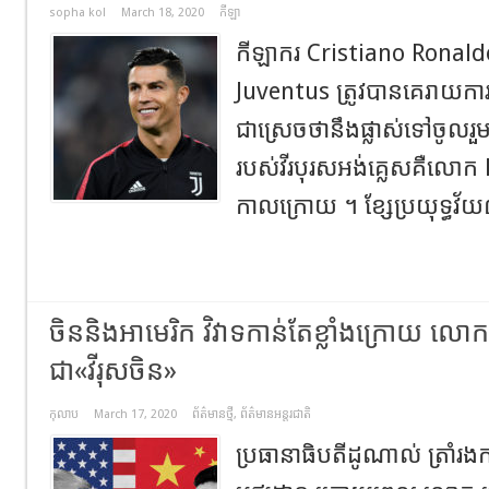
sopha kol
March 18, 2020
កីឡា
កីឡាករ Cristiano Ronaldo ខ្សែ
Juventus ត្រូវ​បាន​គេ​រាយការណ៍
ជា​ស្រេច​ថា​នឹង​ផ្លាស់​ទៅ​ចូល
របស់​វីរបុរសអង់គ្លេសគឺលោក
កាលក្រោយ​ ។ ខ្សែប្រយុទ្ធ​វ័
ចិននិងអាមេរិក វិវាទកាន់តែខ្លាំងក្រោយ លោក
ជា«វីរុសចិន»
កុលាប
March 17, 2020
ព័ត៌មានថ្មី
,
ព័ត៌មានអន្តរជាតិ
ប្រធានាធិបតីដូណាល់ ត្រាំ​រ