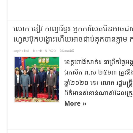
លោក ខៀវ កាញារីទ្ធ៖ អ្នកកាសែតមិនអាចជា
ហ្វេសប៊ុកបង្ហោះហើយអាចជាប់គុកបានភ្លាម ក
sopha kol
March 18, 2020
ព័ត៌មានជាតិ
ខេត្តពោធិ៍សាត់៖ នាព្រឹកថ្ងៃអង្
ឯកស័ក ព.ស ២៥៦៣ ត្រូវនឹងថ
ឆ្នាំ២០២០ នេះ លោក រដ្ឋមន្ត្
ព័ត៌មានសំខាន់ណាស់ដែលត្រូវ
More »