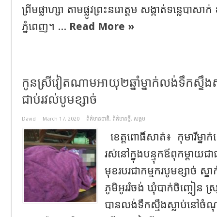
ព្រីមផ្លាហ្សា តាមផ្លូវព្រះនរោត្ដម សង្កាត់ទន្លេបាសា
ភ្នំពេញ។ ...
Read More »
កូនស្រីវៀតណាមអាយុ២ឆ្នាំម្នាក់លង់ទឹកស្ទឹ
ជាប់រវល់បូមខ្សាច់
David
March 17, 2020
ព័ត៌មានជាតិ
,
ព័ត៌មានថ្មី
,
សង្គម
ខេត្តពោធិ៍សាត់៖ កុមារីម្នាក់ឈ
រស់នៅក្នុងបន្ទុកឪពុកម្តា
មុខរបរជាកម្មករបូមខ្សាច់ ស្ន
ភូមិអូររំចង់ ឃុំបាក់ចិញ្ចៀន ស្
បានលង់ទឹកស្ទឹងស្លាប់នៅចំណុ