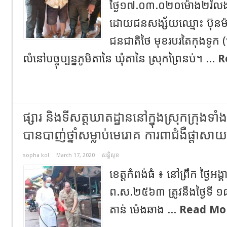
ថ្ងៃ១៧.០៣.០២០ម៉ោង២រំលងអ
ដោយជនសង្ស័យឈ្មោះ ប៊ុនម៉ា
ជនជាតិថៃ មុខរបរតៃកុងទូក (ប
លំនៅបច្ចុប្បន្នភូមិតានៃ ឃុំតានៃ ស្រុកព្រៃនប់។ ...
R
ផ្សារ និងទីសត្តឃាតដ្ឋាននៅក្នុងស្រុកក្រុងទាំង៩ 
បានបាញ់ថ្នាំសម្លាប់មេរោគ ការពាជំងឺផ្តាសាយ
sopha kol
March 17, 2020
សន្តិសុខ
ខេត្តកំពង់ធំ ៖ នៅព្រឹក ថ្ងៃអង្គ
ព.ស.២៥៦៣ ត្រូវនឹងថ្ងៃទី 
តាន់ ម៉េងឆាង ...
Read Mo