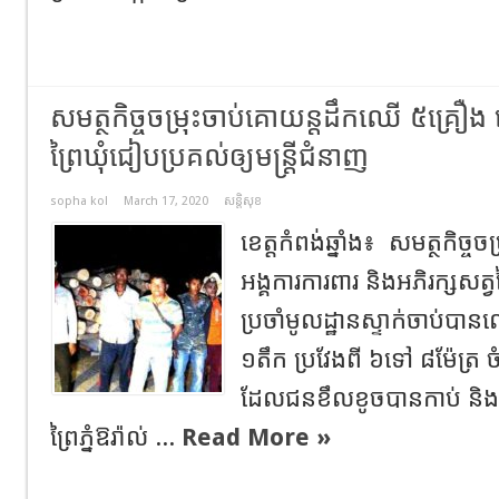
សមត្ថកិច្ចចម្រុះចាប់គោយន្តដឹកឈើ ៥គ្រឿ
ព្រៃឃុំជៀបប្រគល់ឲ្យមន្ត្រីជំនាញ
sopha kol
March 17, 2020
សន្តិសុខ
ខេត្តកំពង់ឆ្នាំង៖ សមត្ថកិច្ចច
អង្គការការពារ និងអភិរក្សស
ប្រចាំមូលដ្ឋានស្ទាក់ចាប់បា
១តឹក ប្រវែងពី ៦ទៅ ៨ម៉ែត្រ 
ដែលជនខឹលខូចបានកាប់ និង
ព្រៃភ្នំឱរ៉ាល់ ...
Read More »