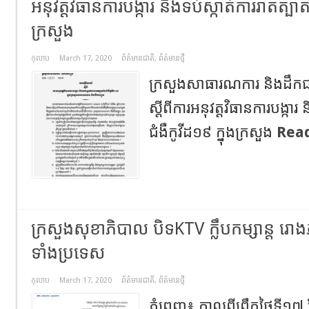
អនុវត្តវិធានការបង្ការ និងទប់ស្កាត់ការរាតត្បាត
ក្រសួង
កុលាប
March 17, 2020
ព័ត៌មានជាតិ
,
ព័ត៌មានថ្មី
ក្រសួងសាធារណការ និងដឹកជញ
ស្តីពីការអនុវត្តវិធានការបង្ការ
ជំងឺកូវីដ១៩ ក្នុងក្រសួង
Rea
ក្រសួងសុខាភិបាល បិទKTV ក្លឹបកម្សាន្ត រោងភ
ទាំងប្រទេស
កុលាប
March 17, 2020
ព័ត៌មានជាតិ
,
ព័ត៌មានថ្មី
ភ្នំពេញ៖ កាលពីព្រឹកថ្ងៃទី១៧