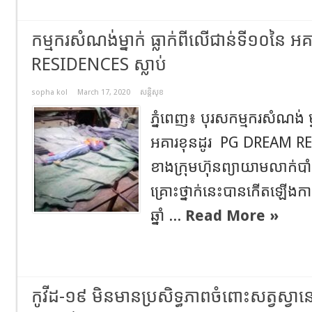
កម្មករសំណង់ម្នាក់ ធ្លាក់ពីលើជាន់ទី១០នៃ
RESIDENCES ស្លាប់
sopha kol
March 17, 2020
សន្តិសុខ
ភ្នំពេញ៖ បុរសកម្មករសំណង់ ម្
អគារខុនដូរ PG DREAM RE
ខាងក្រុមហ៊ុនព្យាយាមលាក់បា
គ្រោះថ្នាក់នេះបានកើតឡើងកាល
ឆ្នាំ ...
Read More »
កូវីដ-១៩ មិនមានប្រសិទ្ធភាពចំពោះសត្វស្វ