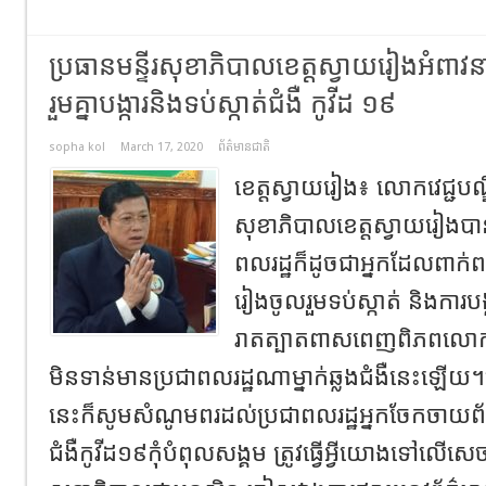
ប្រធានមន្ទីរសុខាភិបាលខេត្តស្វាយរៀងអំពាវ
រួមគ្នាបង្ការនិងទប់ស្កាត់ជំងឺ កូវីដ ១៩
sopha kol
March 17, 2020
ព័ត៌មានជាតិ
ខេត្តស្វាយរៀង៖ លោកវេជ្ជបណ្ឌិ
សុខាភិបាលខេត្តស្វាយរៀងបាន
ពលរដ្ឋក៏ដូចជាអ្នកដែលពាក់ពន
រៀងចូលរួមទប់ស្កាត់ និងការប
រាតត្បាតពាសពេញពិភពលោក
មិនទាន់មានប្រជាពលរដ្ឋណាម្នាក់ឆ្លងជំងឺនេះឡើយ
នេះក៏សូមសំណូមពរដល់ប្រជាពលរដ្ឋអ្នកចែកចាយព័ត៌
ជំងឺកូវីដ១៩កុំបំពុលសង្គម ត្រូវធ្វើអ្វីយោងទៅលើសេ