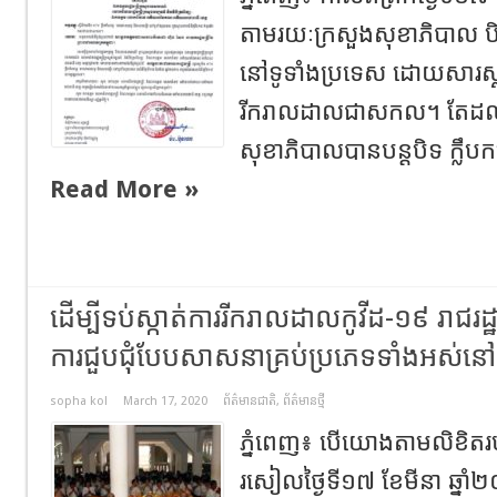
តាមរយៈក្រសួងសុខាភិបាល ប
នៅទូទាំងប្រទេស ដោយសារស្ថ
រីករាលដាលជាសកល។ តែដល់
សុខាភិបាលបានបន្តបិទ ក្លឹបកម្ស
Read More »
ដើម្បីទប់ស្កាត់ការរីករាលដាលកូវីដ-១៩ រាជរដ
ការជួបជុំបែបសាសនាគ្រប់ប្រភេទទាំងអស់នៅ
sopha kol
March 17, 2020
ព័ត៌មានជាតិ
,
ព័ត៌មានថ្មី
ភ្នំពេញ៖ បើយោងតាមលិខិតរ
រសៀលថ្ងៃទី១៧ ខែមីនា ឆ្នាំ២០