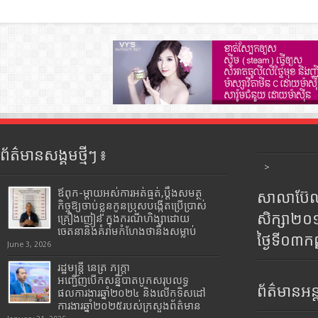
ព័ត៌មានសង្គមថ្មីៗ ៖
>
ឪពុក-ម្ដាយអស់ការអត់ធ្មត់,ប្ដឹងសមត្ថ
សាលាប៊ែលធ
កិច្ចឱ្យចាប់ខ្លួនកូនប្រុសបង្កើតប្រើប្រាស់
សិក្សា២
គ្រឿងញៀន ក្នុងករណីហិង្សាដោយ
ចេតនានិងគំរាមកំហែងថានឹងសម្លាប់
ថ្ងៃទី០៣ក
June 3, 2026
រដ្ឋមន្រ្តី​ នេត្រ​ ភក្ត្រា​
អញ្ជើញបើកសន្និបាតបូកសរុបលទ្ធ
ព័ត៌មានអន្
ផលការងារឆ្នាំ២០២៤ និងលើកទិសដៅ
ការងារឆ្នាំ២០២៥របស់​ក្រសួង​ព័ត៌មាន​