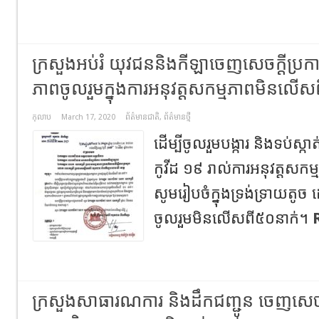
ក្រសួងអប់រំ យុវជននិងកីឡាចេញសេចក្ដីប្
ភាព​ចូលរួម​ក្នុង​ការ​អនុវត្ត​សកម្មភាព​មិន​លើស​
កុលាប
March 17, 2020
ព័ត៌មានជាតិ
,
ព័ត៌មានថ្មី
ដើម្បី​ចូលរួម​បង្ការ និង​ទប់​ស្កា
កូវីដ ១៩ រាល់​ការ​អនុវត្ត​សកម
សូម​រៀប​ចំ​ក្នុង​ទ្រង់ទ្រាយ
ចូលរួម​មិន​លើស​ពី​៥០​នាក់។
ក្រសួងសាធារណការ និងដឹកជញ្ជូន ចេញសេចក្ត