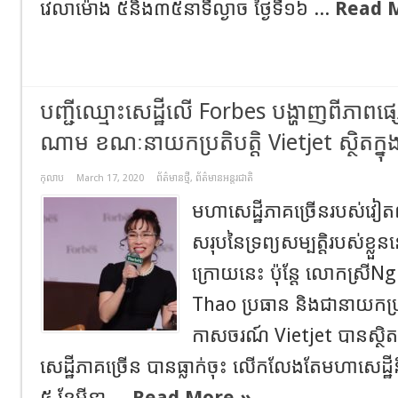
វេលាម៉ោង ៥និង៣៥នាទីល្ងាច​ ថ្ងៃទី១៦​ ...
Read 
បញ្ជី​ឈ្មោះ​​សេដ្ឋី​លើ Forbes បង្ហាញ​ពី​​ភាព​ផ្សេង
ណាម ខណៈ​នាយក​ប្រតិ​បត្តិ Vietjet ស្ថិត​ក្នុង
កុលាប
March 17, 2020
ព័ត៌មានថ្មី
,
ព័ត៌មានអន្តរជាតិ
មហា​សេដ្ឋីភាគ​ច្រើន​របស់​វៀត​ណា
សរុប​នៃ​ទ្រព្យ​សម្បត្តិ​របស់​ខ្
ក្រោយ​នេះ ប៉ុន្តែ លោក​ស្រ
Thao ប្រធាន និង​ជា​នា​យក​ប្រតិ​
កាស​ចរណ៍ Vietjet បាន​ស្ថិត​ក្
សេដ្ឋីភាគ​ច្រើន បាន​ធ្លាក់​ចុះ​ លើក​លែង​តែ​មហា​សេដ្ឋី​នី​ម្ន
៥ ខែមីនា ...
Read More »