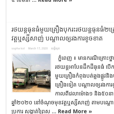
រថយន្តធុនធំមួយគ្រឿងបុករះរថយន្តធុនធំ២
វត្តឬស្សីសាញ់​ បណ្ដាលឲ្យរងការខូចខាត
sopha kol
March 17, 2020
សន្តិសុខ
ភ្នំពេញ​ ៖​ មានករណីគ្រោះថ
រថយន្តអាបែនដឹកដីធុនធំ​ បេី
មួយគ្រឿងកំពុងបត់ឆ្លងផ្លូវន
គ្រឿងទៀត​ បណ្ដាលឲ្យរងការ
កាលពីវេលាម៉ោង១​ និង៥០នាទី
ឆ្នាំ​២០២០​ នៅចំណុចមុខវត្តឬស្សីសាញ់​ តាមបណ្ដោយផ្ល
ប្រការ​ សង្កាត់ព្រៃស​ ...
Read More »