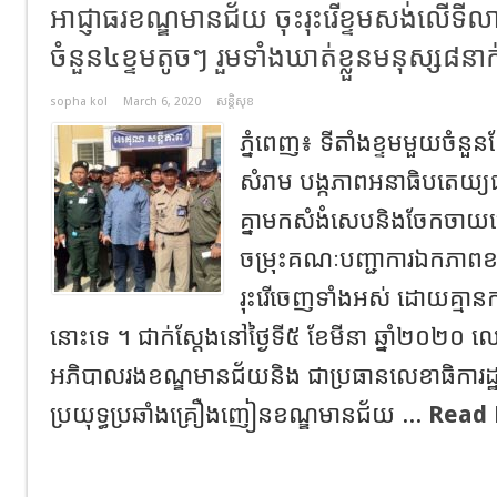
អាជ្ញាធរខណ្ឌមានជ័យ ចុះរុះរើខ្ទមសង់លើទី
ចំនួន៤ខ្ទមតូចៗ រួមទាំងឃាត់ខ្លួនមនុស្ស៨នាក
sopha kol
March 6, 2020
សន្តិសុខ
ភ្នំពេញ៖ ទីតាំងខ្ទមមួយចំ
សំរាម បង្កភាពអនាធិបតេយ្យ
គ្នាមកសំងំសេបនិងចែកចាយគ្
ចម្រុះគណៈបញ្ជាការឯកភាពខណ
រុះរើចេញទាំងអស់ ដោយគ្មានកា
នោះទេ ។ ជាក់ស្តែងនៅថ្ងៃទី៥ ខែមីនា ឆ្នាំ២០២០ លោ
អភិបាលរងខណ្ឌមានជ័យនិង ជាប្រធានលេខាធិការដ្
ប្រយុទ្ធប្រឆាំងគ្រឿងញៀនខណ្ឌមានជ័យ ...
Read 