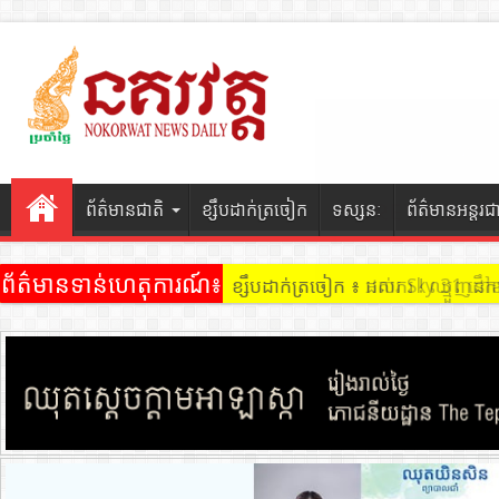
ព័ត៌មានជាតិ
ខ្សឹបដាក់ត្រចៀក
ទស្សនៈ
ព័ត៌មានអន្តរជ
ព័ត៌មានទាន់ហេតុការណ៍៖
ខ្សឹបដាក់ត្រចៀក ៖ ដល់ករ ! ឈ្មួញដ