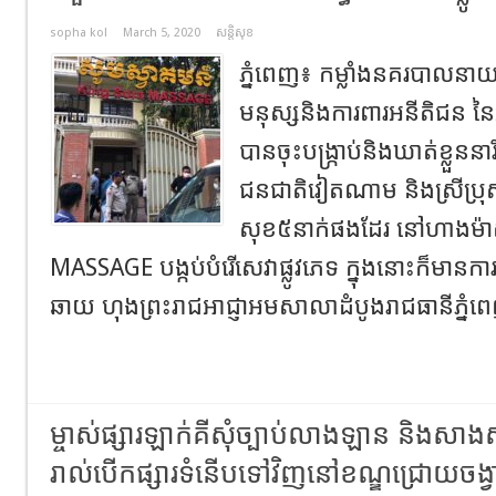
sopha kol
March 5, 2020
សន្តិសុខ
ភ្នំពេញ៖ កម្លាំងនគរបាលនាយដ
មនុស្សនិងការពារអនីតិជន ន
បានចុះបង្ក្រាប់និងឃាត់ខ្លួនន
ជនជាតិវៀតណាម និងស្រីប្រុស
សុខ៥នាក់ផងដែរ នៅហាងម៉ាស
MASSAGE បង្កប់បំរើសេវាផ្លូវភេទ ក្នុងនោះក៏មាន
ឆាយ ហុងព្រះរាជអាជ្ញាអមសាលាដំបូងរាជធានីភ្នំព
ម្ចាស់ផ្សារឡាក់គីសុំច្បាប់លាងឡាន និងសាង
រាល់បើកផ្សារទំនើបទៅវិញនៅខណ្ឌជ្រោយចង្វ