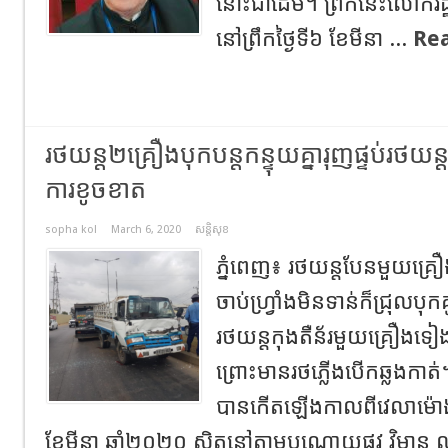
នោះជាដើម។ ព្រឹកនេះលោករដ្ឋ
នៅព្រឹកថ្ងៃទី៦ ខែមីនា ...
Re
រថយន្ត២គ្រឿងបុកបន្តកន្ទុយគ្នារុញផ្ទប់រថ
ការខូចខាត
sopha kol
March 6, 2020
សន្តិសុខ
ភ្នំពេញ៖ រថយន្តបែនមួយគ្
ចាប់ហ្វ្រាំងមិនទាន់ក៏ជ្រុលបុក
រថយន្តកុងតឺន័រមួយគ្រឿងទ
ព្រោះមានរថភ្លើងបេីកឆ្លងកាត
បានកេីតឡេីងកាលពីវេលាម៉ោង៩
ខែមីនា ឆ្នាំ២០២០ ស្ថិតនៅតាមបណ្តោយផ្លូវ វិមាន ឈ្ន