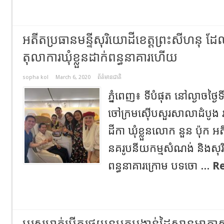
អតីតប្រធានមន្ទីសុរិយោដីខេត្តព្រះសីហនុ ដែ
តុលាការឃុំខ្លួនដាក់ពន្ធនាគារហើយ
sopha kol
March 6, 2020
ព័ត៌មានជាតិ
ភ្នំពេញ៖ ទីបំផុត នៅល្ងាចថ្ង
ចៅក្រមស៊ើបសួរសាលាដំបូង 
ដីកា ឃុំខ្លួនលោក នួន ប៉ុក អ
នគរូបនីយកម្មសំណង់ និងសុរិ
ពន្ធនាគារក្រោម បទចោ ...
R
បុរសម្នាក់បើករថយន្តបុកបង្កាន់ដៃស្ពានអា