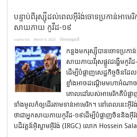
បន្ទាប់ពីរុស្ស៊ី​ដល់ពេលអ៊ីរ៉ង់ចោទប្រកាន់អាមេរ
សាយភាយ កូវីដ-១៩
sopha kol
March 6, 2020
ព័ត៌មានអន្តរជាតិ
កន្លងមករុស្ស៊ីបានចោទប្រកាន់
សាយភាយ​វីរុសផ្លូវដង្ហើម​កូវី
ដើម្បីបំផ្លាញសេដ្ឋកិច្ចចិន
ខ្លាំងអាចដណ្តើមមហាអំណាចសេ
គោលដៅរបស់អាមេរិកគឺបំផ្ល
ទាំងមូល​កំឲ្យដើរតាមទាន់អាមេរិក។ នៅពេលនេះអ៊ីរ៉ង
ថាជាអ្នកសាយភាយ​កូវីដ-១៩​ដើម្បីបំផ្លាញចិននិងអ៊ីរ
បដិវត្ដន៍អ៊ិស្លាមអ៊ីរ៉ង់ ​(IRGC) លោក Hossein Sal