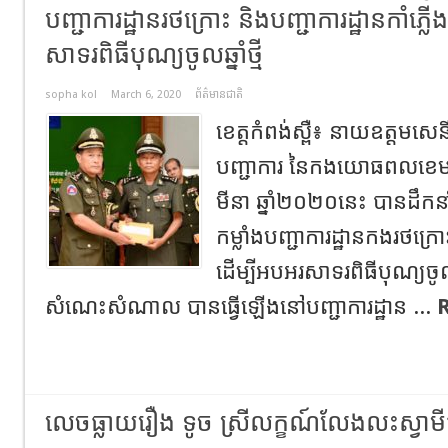
បញ្ជាការដ្ឋានរថក្រោះ និងបញ្ជាការដ្ឋានកាំភ្
សាទរពិធីបុណ្យចូលឆ្នាំថ្មី
sopha kol
March 6, 2020
ព័ត៌មានជាតិ
ខេត្តកំពង់ស្ពឺ៖ នាយឧត្តមសេន
បញ្ជាការ នៃកងយោធពលខេមរភូម
មីនា ឆ្នាំ២០២០នេះ បានដឹកនាំ
កម្លាំងបញ្ជាការដ្ឋានកងរថក្រោះ
ដើម្បីអបអរសាទរពិធីបុណ្យចូលឆ្
សំណេះសំណាល បានធ្វើឡើងនៅបញ្ជាការដ្ឋាន ...
លេចធ្លាយរឿង ទូច ស្រីលក្ខណ៍លែងលះស្វាម