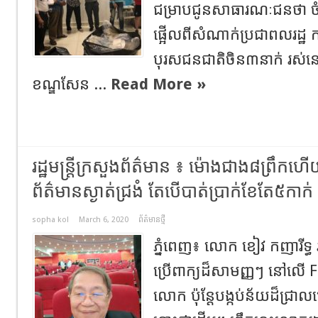
ជម្រាបជូនសាធារណៈជនថា ចំ
ផ្អើលពីសំណាក់ប្រជាពលរដ្ឋ 
បុរសជនជាតិចិន៣នាក់ រស់នៅបុ
ខណ្ឌសែន ...
Read More »
រដ្ឋមន្ត្រីក្រសួងព័ត៌មាន ៖ ម៉ោងជាង៨ព្រឹកហ
ព័ត៌មានស្ងាត់ជ្រងំ តែបើបាត់ប្រាក់ខែតែ៥កាក
sopha kol
March 6, 2020
ព័ត៌មានថ្មី
ភ្នំពេញ៖ លោក ខៀវ កញារីទ្ធ រដ
ប្រើពាក្យដ៏សាមញ្ញៗ នៅលើ F
លោក ប៉ុន្តែបង្កប់ន័យដ៏ជ្រា