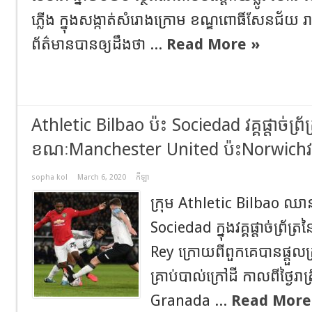
ភ្លើង ក្នុងសង្កាត់សំរោងក្រោម ខណ្ឌពោធិ៍សែនជ័យ 
ព័ត៌មានបានឲ្យដឹងថា ...
Read More »
Athletic Bilbao ប៉ះ Sociedad វគ្គផ្តាច់ព្
ខណៈManchester United ប៉ះNorwichវគ្
sopha kol
March 6, 2020
កីឡា
ក្រុម Athletic Bilbao ឈា
Sociedad ក្នុងវគ្គផ្តាច់ព្រ័
Rey ក្រោយពីពួកគេបានផ្តួ
គ្រាប់បាល់ក្រៅដី កាលពីថ្ងៃរាត
Granada ...
Read More