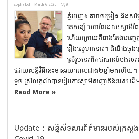
sopha kol
March 6, 2020
សង្គម
ភ្នំពេញ៖ តារាចម្រៀង និងសម្ត
គេសង្ស័យថាលែងលះស្វាមីដែ
ហើយក្រោយពីនាងតែងបញ្ចេញស
រឿងស្នេហានោះ។ ដំណឹងចុងក្
ស្រីរូបនេះពិតជាបានលែងលះស
ដោយសន្តិវិធីនេះមានរយៈពេលជាង២ឆ្នាំមកហើយ។ ​គ
ទូច ស្រីលក្ខណ៍បានរៀបការស្វាមីសញ្ជាតិន័រវ៉េស 
Read More »
Update ៖ សន្និសីទសារព័ត៌មានរបស់ក្រសួងស
Covid-19