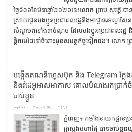
ថ្ងៃទី០៦ខែមីនាឆ្នាំ២០២០នេះលោក​ ព្រាប​ សុវត្តិ​ 
ស្រាយជូនបងប្អូនប្រជាពលរដ្ឋនឹងអាជ្ញាធរខណ្ឌស
សំណូមពរទាំង៣ចំណុច ដែលបងប្អូនប្រជាពលរដ្ឋ និ
ផ្តិតមេដៃនៅចំពោះមុខសមត្ថកិច្ចទៀតផង។ លោក​ ព្រា
បង្កើតគណនីហ្វេសប៊ុក និង Telegram ក្លែ
និងវីដេអូអាសអាភាស គោលបំណងរកប្រាក់ច
ចាប់ខ្លួន
sopha kol
March 6, 2020
សន្តិសុខ
ភ្នំពេញ៖ កម្លាំងនាយកដ្ឋានប្រ
ក្រសួងមហាផ្ទៃ បានចាប់ខ្លួនយ