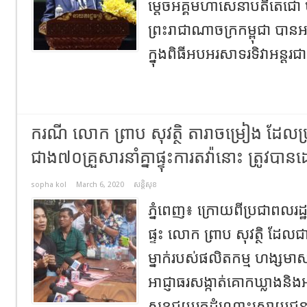
ម្តេចអគ្គមហាសេនាបតីតេជោ ហ៊
ព្រះរាជាណាចក្រកម្ពុជា បានអញ
ក្នុងពិធីអបអរសាទរទិវាអន្តរជាត
ករណី លោក​ ព្រាប​ សុវត្ថិ​ តារាចម្រៀង ដែលប
ជាង៧០គ្រួសារនាំគ្នាផ្ទុះការតវ៉ានោះ ត្រូវបា
sopha kol
March 6, 2020
សន្តិសុខ
ភ្នំពេញ៖ ក្រោយពីប្រជាពលរដ្
ផ្ទះ​ លោក​ ព្រាប​ សុវត្ថិ​ ដែ
ម្នាក់របស់ផលិតកម្ម ហង្សមាស បា
អាជ្ញាធរសង្កាត់គោកឃ្លាងនិ
សុខជួយរកដំណោះស្រាយជូនព