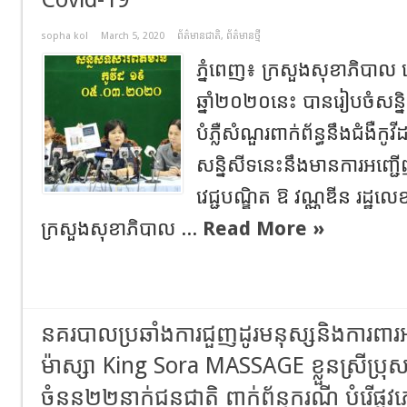
sopha kol
March 5, 2020
ព័ត៌មានជាតិ
,
ព័ត៌មានថ្មី
ភ្នំពេញ៖ ក្រសួងសុខាភិបាល
ឆ្នាំ២០២០នេះ បានរៀបចំសន្ន
បំភ្លឺសំណួរពាក់ព័ន្ធនឹងជំងឺ
សន្និសីទនេះនឹងមានការអញ្ជ
វេជ្ជបណ្ឌិត ឱ វណ្ណឌីន រដ្ឋលេ
ក្រសួងសុខាភិបាល ...
Read More »
នគរបាលប្រឆាំងការជួញដូរមនុស្សនិងការពារ
ម៉ាស្សា King Sora MASSAGE ខ្លួនស្រីប្
ចំនួន២២នាក់ជនជាតិ ពាក់ព័ន្ធករណី បំរើផ្លូវ