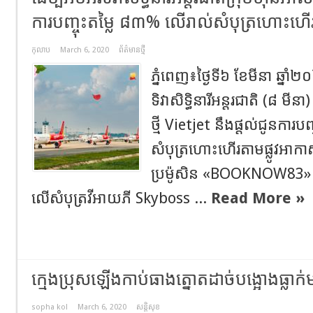
ការ​បញ្ចុះ​តម្លៃ​ ៨៣%​ លើ​រាល់​សំបុត្រហោះហើរ
កុលាប
March 6, 2020
ព័ត៌មានថ្មី
ភ្នំ​ពេញ៖ថ្ងៃ​ទី​៦ ខែមីនា ឆ្នាំ​២
ទិវា​សិទ្ធិ​នារី​អន្តរ​ជាតិ (៨ មី
ថ្មី Vietjet នឹង​ផ្តល់​ជូន​ការ​ប
សំបុត្រ​ហោះហើរ​តាមផ្លូវ​អាកាស
ប្រម៉ូ​សិន «BOOKNOW83» និង
លើសំបុត្រ​វីអាយ​ភី Skyboss ...
Read More »
ក្មេងប្រុសឡើងកាប់ធាងត្នោតដាច់បង្អោងធ្លាក
sopha kol
March 6, 2020
សន្តិសុខ