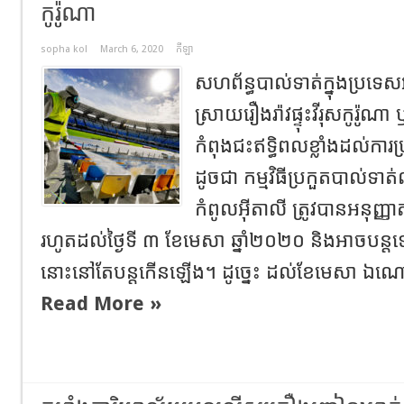
កូរ៉ូណា
sopha kol
March 6, 2020
កីឡា
សហព័ន្ធបាល់ទាត់ក្នុងប្រទេស
ស្រាយរឿងរ៉ាវផ្ទុះវីរុសកូរ៉
កំពុងជះឥទ្ធិពលខ្លាំងដល់ការប
ដូចជា កម្មវិធីប្រកួតបាល់ទា
កំពូលអ៊ីតាលី ត្រូវបានអនុញ្ញា
រហូតដល់ថ្ងៃទី ៣ ខែមេសា ឆ្នាំ២០២០ និងអាចបន្
នោះនៅតែបន្តកើនឡើង។ ដូច្នេះ ដល់ខែមេសា ឯណោះ
Read More »