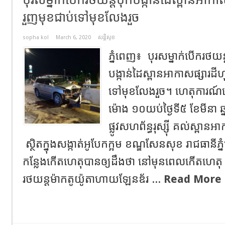
រួញមុខជាប់ទៅមុខលែងរួច
sopha kol
March 6, 2020
សន្តិសុខ
ភ្នំពេញ៖ បុរសម្នាក់បើករថយ
បង្កាន់ដៃស្ពានអាកាសផ្សារដ
ទៅមុខលែងរួច។ ហេតុការណ៍ន
ម៉ោង ១០យប់ថ្ងៃទី៥ ខែមីន
ផ្លូវសហព័ន្ធរុស្ស៊ី គល់ស្ពាន
ស្ថិតក្នុងសង្កាត់អូបែកក្អម ខណ្ឌសែនសុខ រាជធានី
កន្លែងកើតហេតុបានឲ្យដឹងថា នៅមុនពេលកើតហេតុ 
រថយន្តម៉ាកតូយ៉ូតាហាយឡែនឌ័រ ...
Read More 