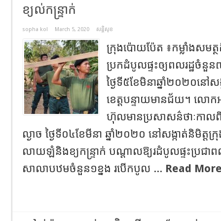
ខ្យល់កន្ទ្រាក់
sopha kol
March 5, 2020
សន្តិសុខ
ក្រុងប៉ោយប៉ែត ៖កម្លាំងសមត្ថ
ប្រកដំបូលផ្ទះឲ្យពលរដ្ឋចំនួន៧
ថ្ងៃទី៥ខែមិនាឆ្នាំ២០២០នៅសង្ក
ខេត្តបន្ទាយមានជ័យ។ លោកអ
ហ៊ុលមានប្រសាសន៌ថាៈកាលព
ល្ងាច ថ្ងៃទី០៤ខែមីនា ឆ្នាំ២០២០ នៅសង្កាត់និមិត្តក្
លាយឡំនិងខ្យកន្ទ្រាក់ បណ្តាលឱ្យរដំបូលផ្ទះប្រជាពល
សាលាបឋមចំនួន១ខ្នង របើកបូល ...
Read More