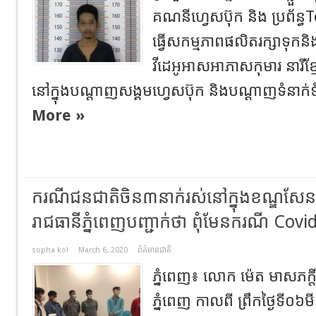
គណនីហ្វេសប៊ុក និង ប្រព័ន្ធT
ធ្វើសកម្មភាពផលិតរក្សាទុក
វីដេអូអាសអាភាសកុមារ នារីខ្ម
នៅក្នុងបណ្តាញសង្គមហ្វេសប៊ុក និងបណ្តាញទំនាក
More »
ករណីជនជាតិចិន៣នាក់រស់នៅក្នុងខណ្ឌសែនស
រាជធានីភ្នំពេញបញ្ជាក់ថា ពុំមែនករណី Cov
sopha kol
March 6, 2020
ព័ត៌មានជាតិ
ភ្នំពេញ៖ លោក ម៉េត មាសភក្តី
ភ្នំពេញ កាលពី ព្រឹកថ្ងៃទី០៦