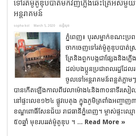
ទៅរត់ម៉ូតូឌុបបាត់មកវិញភ្លេីងឆេះគ្រែអស់មួយ
អន្តរាគមន៍
sopha kol
March 5, 2020
សន្តិសុខ
ភ្នំពេញ​៖​ បុរសម្នាក់ខណះប្រ
ចាកចេញទៅរត់ម៉ូតូឌុបបាត់ស្រា
គ្រែនិងពួកបង្កជាផ្សែងនិងភ្លេីង
ដល់បងប្អូនប្រជាពលរដ្ឋដែលរស់
ចូលទៅអន្តរាគមន៍ពន្លត់ភ្លាម
បានកេីតឡេីងកាលពីវេលាម៉ោង៤និង៣០នាទីរសៀលថ្ង
នៅផ្ទះលេខ១២៤​ ផ្លូវបេតុង​ ក្នុងភូមិត្រពាំងអញ្ចាញ៣​
ខណ្ឌពោធិ៍សែនជ័យ​ រាជធានីភ្នំពេញ​។ ម្ចាស់ផ្ទះឈ្មោះម៉ុក
៥០ឆ្នាំ​ មុខរបររត់ម៉ូតូឌុប​ ។ ...
Read More »