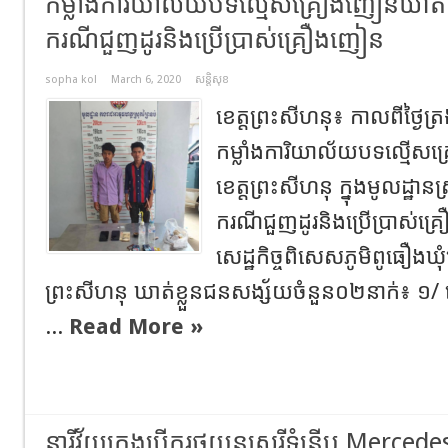
កម្លាំងការិយាល័យបទល្មើសគ្រឿងញៀនឃាត់
ករណីជួញដូរនិងប្រើប្រាស់គ្រឿងញៀន
sopha kol
March 6, 2020
សន្តិសុខ
ខេត្តព្រះសីហនុ៖ កាលពីថ្ងៃត្រ
កម្លាំងការិយាល័យបទល្មើស
ខេត្តព្រះសីហនុ ក្នុងមូលដ្ឋានស្
ករណីជួញដូរនិងប្រើប្រាស់គ្
សេដ្ឋកិច្ចពិសេសភូមិពូធឿងឃុំបិ
ព្រះសីហនុ ឃាត់ខ្លួនជនសង្ស័យចំនួន០២នាក់៖ ១/ 
...
Read More »
នារីវ័យក្មេងបើករថយន្តសេរីទំនើប Mercede