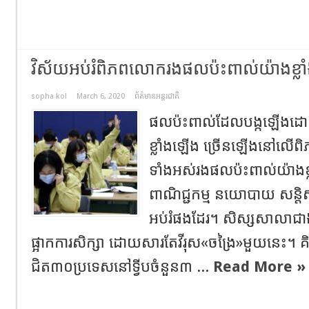
វិស័យអប់រំពិភពលោករងផលប៉ះពាល់យ៉ាងខ្ល
sopha kol
March 6, 2020
ព័ត៌មានអន្តរជាតិ
ផលប៉ះពាល់ដែលបង្កឡើងដោយវី
ខ្លាំងឡើង ច្រើនឡើងនៅលើព
ទាំងអស់​រងផលប៉ះពាល់យ៉ាងខ្លាំ
ពាណិជ្ជកម្ម នយោបាយ សន្តិ
អប់រំផងដែរ។ សិស្សសាលា
ផ្អាកការសិក្សា​ ដោយសារតែ​វីរុស​«ចង្រៃ»មួយនេះ
ជិត៣០ប្រទេស​នៅទ្វីបចំនួន​៣​ ...
Read More »