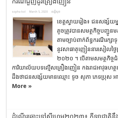
ករណីជួញដូរគ្រឿងញៀន
sopha kol
March 5, 2020
សន្តិសុខ
ខេត្តស្វាយរៀង​៖​ ជនសង្ស័យម្
តូចត្រូវបានសមត្ថកិច្ចបញ្ជូនម
តាមច្បាប់ពាក់ព័ន្ធករណីរក្ស
នូវសាធាតុញៀននារសៀលថ្ងៃព្រហស្ប
២០២០​ ។ បើតាមសមត្ថកិច្ច
ការិយាល័យបទល្មេីសគ្រឿងញៀន កងរាជអាវុធហត្ថ
ដឹងថាជនសង្ស័យមានឈ្មោះ ទូច សុភា ភេទប្រុស អាយ
More »
ដំណើរឆ្ពោះទៅស៊ីហ្គេម២០២៣៖ កីឡាជាតិនឹង​ច