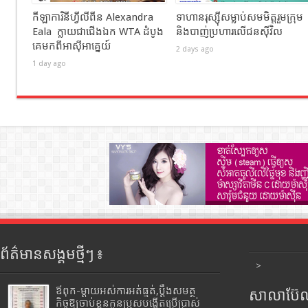
កីឡាការិនីហ្វីលីពីន Alexandra
ទាហានរុស្ស៊ីសម្លាប់សមមិត្តរួមក្រុម
Eala ក្លាយជាជើងឯក WTA ដំបូង
និងបាញ់ប្រហារលើជនស៊ីវិល
គេមកពីអាស៊ីអាគ្នេយ៍
2 days ago
1 day ago
ព័ត៌មានសង្គមថ្មីៗ ៖
>
ឪពុក-ម្ដាយអស់ការអត់ធ្មត់,ប្ដឹងសមត្ថ
សាលាប៊ែលធ
កិច្ចឱ្យចាប់ខ្លួនកូនប្រុសបង្កើតប្រើប្រាស់