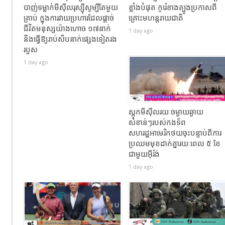
បាញ់ទម្លាក់មីស៊ីលរុស្ស៊ីសូម្បីតែមួយ
ខ្លាំងបំផុត កូរ៉េខាងត្បូងប្រកាសពី
គ្រាប់ ក្នុងការវាយប្រហារដែលផ្តាច់
គ្រោះមហន្តរាយជាតិ
ជីវិតមនុស្សយ៉ាងហោច ១៧នាក់
1 day ago
និងធ្វើឱ្យរាប់សិបនាក់ផ្សេងទៀតរង
របួស
1 day ago
ស្តុកមីស៊ីលរយៈចម្ងាយឆ្ងាយ
សំខាន់ៗរបស់កងទ័ព
សហរដ្ឋអាមេរិកថយចុះបន្ទាប់ពីការ
ប្រឈមមុខដាក់គ្នារយៈពេល ៥ ខែ
ជាមួយអ៊ីរ៉ង់
1 day ago