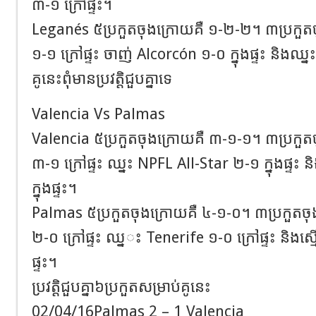
៣-១ ក្រៅផ្ទះ។
Leganés ​៥ប្រកួតចុងក្រោយគឺ ១-២-២។ ៣ប្រកួត
១-១ ក្រៅផ្ទះ ចាញ់ Alcorcón ១-០ ក្នុងផ្ទះ និងឈ្នះ
គូនេះពុំមានប្រវត្តិជួបគ្នាទេ
Valencia Vs Palmas
Valencia ៥ប្រកួតចុងក្រោយគឺ ៣-១-១។ ៣ប្រកួត
៣-១ ក្រៅផ្ទះ ឈ្នះ NPFL All-Star ២-១ ក្នុងផ្ទះ
ក្នុងផ្ទះ។
Palmas ៥ប្រកួតចុងក្រោយគឺ ៤-១-០។ ៣ប្រកួតច
២-០ ក្រៅផ្ទះ ឈ្ន​ះ Tenerife ១-០ ក្រៅផ្ទះ និងស
ផ្ទះ។
ប្រវត្តិជួបគ្នា៦ប្រកួតសម្រាប់គូនេះ
02/04/16Palmas 2 – 1 Valencia