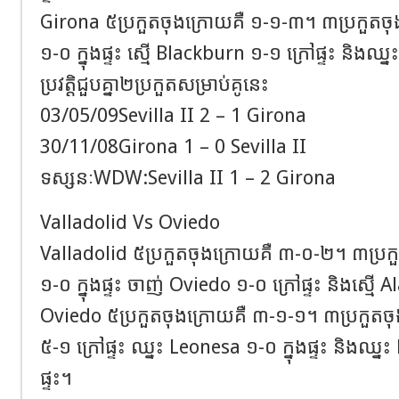
Girona ៥ប្រកួតចុងក្រោយគឺ ១-១-៣។ ៣ប្រកួត
១-០ ក្នុងផ្ទះ ស្មើ Blackburn ១-១ ក្រៅផ្ទះ និងឈ្ន
ប្រវត្តិជួបគ្នា២ប្រកួតសម្រាប់គូនេះ
03/05/09Sevilla II 2 – 1 Girona
30/11/08Girona 1 – 0 Sevilla II
ទស្សនៈWDW:Sevilla II 1 – 2 Girona
Valladolid Vs Oviedo
Valladolid ៥ប្រកួតចុងក្រោយគឺ ៣-០-២។ ៣ប្រ
១-០ ក្នុងផ្ទះ ចាញ់ Oviedo ១-០ ក្រៅផ្ទះ និងស្មើ Al
Oviedo ៥ប្រកួតចុងក្រោយគឺ ៣-១-១។ ៣ប្រកួតច
៥-១ ក្រៅផ្ទះ ឈ្នះ Leonesa ១-០ ក្នុងផ្ទះ និងឈ្
ផ្ទះ។