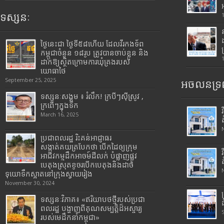
ទស្សនៈ
ថ្ងៃនេះជា ថ្ងៃទី៥៨ហើយ ដែលវីរកងទ័ព
កម្ពុជាចំនួន ១៨រូប ត្រូវបានចាប់ខ្លួន និង
ដាក់ឱ្យស្ថិតក្រោមការឃុំគ្រងរបស់
យោធាថៃ
September 25, 2025
អចលនទ្រព
ទស្សនៈសង្គម ៖ រំលឹក! ក្របីៗស៊ីស្រូវ ,
ក្រពើៗក្នុងទឹក
March 16, 2025
ប្រជាពលរដ្ឋ រិះគន់អាជ្ញាធរ
សង្កាត់គយត្របែកថា បើកដៃឲ្យក្រុម
អាជីវកម្មដឹកអាចម៍ដីលក់ បំផ្លាញផ្លូវ
បេតុងស្រុតខូចរបើកបេតុងនិងដាច់
ទុយោទឹកស្អាតនៅក្រុងស្វាយរៀង
November 30, 2024
ទស្សនៈវិភាគ៖ «ឥរិយាបថថ្មីរបស់ប្រជា
ពលរដ្ឋ បង្ហាញពីគុណសម្បត្តិដ៏អស្ចារ្យ
របស់មេដឹកនាំកម្ពុជា»