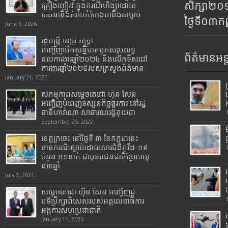
សិក្សា២
គ្រឿងញៀន ក្នុងករណីហិង្សាដោយ
ចេតនានិងគំរាមកំហែងថានឹងសម្លាប់
ថ្ងៃទី០៣ក
June 3, 2026
រដ្ឋមន្រ្តី​ នេត្រ​ ភក្ត្រា​
អញ្ជើញបើកសន្និបាតបូកសរុបលទ្ធ
ព័ត៌មានអន្
ផលការងារឆ្នាំ២០២៤ និងលើកទិសដៅ
ការងារឆ្នាំ២០២៥របស់​ក្រសួង​ព័ត៌មាន​
January 21, 2025
សកម្មភាពសម្តេចតេជោ ហ៊ុន សែន
អញ្ជើញបំពេញទស្សនកិច្ចផ្លូវការ នៅរដ្ឋ
ធានីហាវ៉ាណា សាធារណរដ្ឋគុយបា
September 25, 2022
ខេត្តក្រចេះ នៅថ្ងៃទី ៣ ខែកក្កដានេះ
មានករណីស្លាប់ដោយសារជំងឺកូវីដ-១៩
ចំនួន ០១នាក់ ជាបុរសជនជាតិខ្មែរអាយុ
៨៣ឆ្នាំ
July 3, 2021
សម្តេចតេជោ ហ៊ុន សែន អញ្ជើញជួ
បទីប្រឹក្សាពិសេសរបស់អគ្គលេខាធិការ
អង្គការសហប្រជាជាតិ
January 11, 2020