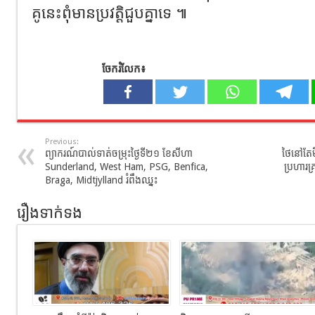
គូនេះពុំមានប្រវត្តិជួបគ្នាទេ ៕
ចែករំលែក៖
Previous:
ព្យាករណ៍បាល់ទាត់ចម្រុះថ្ងៃទី២១ ខែសីហា
ថៃនៅតែម
Sunderland​, West Ham, PSG, Benfica,
ប្រហារគ
Braga, Midtjylland រំពឹងឈ្នះ
រឿងទាក់ទង