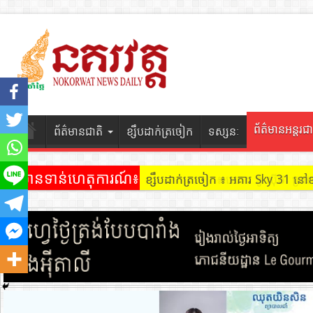
ព័ត៌មានអន្តរជា
ព័ត៌មានជាតិ
ខ្សឹបដាក់ត្រចៀក
ទស្សនៈ
ព័ត៌មានទាន់ហេតុការណ៍៖
ខ្សឹបដាក់ត្រចៀក ៖ អគារ Sky 31 នៅ