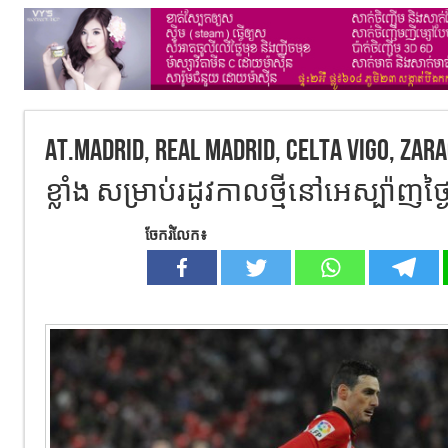
At.Madrid, Real Madrid, Celta Vigo, Za
ខ្លាំង សម្រាប់រដូវកាលថ្មីនៅអេស្ប៉ាញ
ចែករំលែក៖