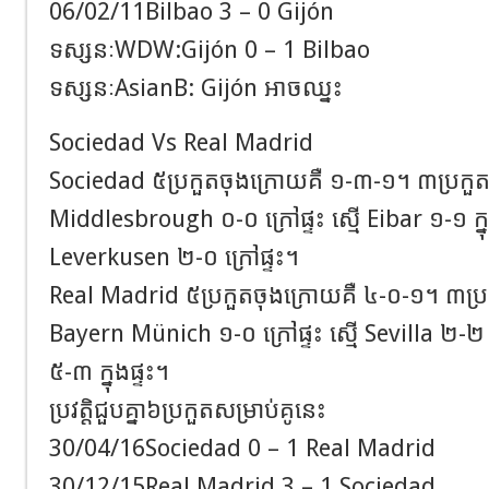
06/02/11Bilbao 3 – 0 Gijón
ទស្សនៈWDW:Gijón 0 – 1 Bilbao
ទស្សនៈAsianB: Gijón អាចឈ្នះ
Sociedad Vs Real Madrid
Sociedad ៥ប្រកួតចុងក្រោយគឺ ១-៣-១។ ៣ប្រកួត
Middlesbrough ០-០ ក្រៅផ្ទះ ស្មើ Eibar ១-១ ក្នុ
Leverkusen ២-០ ក្រៅផ្ទះ។
Real Madrid ៥ប្រកួតចុងក្រោយគឺ ៤-០-១។ ៣ប្រ
Bayern Münich ១-០ ក្រៅផ្ទះ ស្មើ Sevilla ២-២ ក
៥-៣ ក្នុងផ្ទះ។
ប្រវត្តិជួបគ្នា៦ប្រកួតសម្រាប់គូនេះ
30/04/16Sociedad 0 – 1 Real Madrid
30/12/15Real Madrid 3 – 1 Sociedad