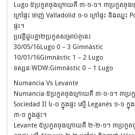
Lugo ៥ប្រកួតចុងក្រោយគឺ ៣-១-១។ ៣ប្រកួតចុង
ក្រៅផ្ទះ ចាញ់ Valladolid ១-០ ក្រៅផ្ទះ និងឈ្នះ 
ផ្ទះ។
ប្រវត្តិជួបគ្នា២ប្រកួតសម្រាប់គូនេះ
30/05/16Lugo 0 – 3 Gimnàstic
10/01/16Gimnàstic 1 – 2 Lugo
ទស្សនៈWDW:Gimnàstic 0 – 1 Lugo
Numancia Vs Levante
Numancia ៥ប្រកួតចុងក្រោយគឺ ៣-១-១។ ៣ប្រក
Sociedad II ៤-០ ក្នុងផ្ទះ ស្មើ Leganés ១-១ ក្ន
៣-១ ក្នុងផ្ទះ។
Levante ៥ប្រកួតចុងក្រោយគឺ ២-២-១។ ៣ប្រកួតច