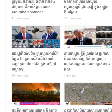
ប្រមុខដឹកនាំអ៊ីរ៉ង់ ពិបាកទាក់ទង
មិនមានទាហានស៊ីឈ្នួល
ជាមួយមេដឹកនាំកំពូល លោក
ឈ្នួលកូឡុំប៊ី ជួយរុស្ស៊ី ក្នុងសង្រ្គាម
Mojtaba Khamenei
អ៊ុយក្រែន
11 hours ago
11 hours ago
រាជរដ្ឋាភិបាល​ចិន​ ក្រុមហ៊ុនអាម៉េរិក
នាយករដ្ឋមន្ត្រីអ៊ីស្រាអែល ប្រកាស
ចំនួន ៦ ត្រូវ​បានរឹតបន្តឹងការនាំ
មិនដកទ័ពចេញពីតំបន់ហ្គាហ្សា
ចេញដ្រូនទៅអាម៉េរិក​ ក្នុងបញ្ជីខ្មៅ
រហូតដល់ក្រុមហាម៉ាសទម្លាក់អាវុធ
ទណ្ឌកម្ម
អស់
16 hours ago
1 day ago
កងទ័ពអាកាសអ៊ុយក្រែន មិនអាច
១៩នាក់ស្លាប់ដោយសាររលកកម្ដៅដ៏