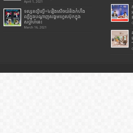
April 1, 2021
ទស្សនល្ងីល្ងើ÷៤រឿងសើចយំនិងកំហឹង
ល្បីក្នុងបណ្តាញសង្គមហ្វេសប៊ុកក្នុង
សប្តាហ៍នេះ
March 16, 2021