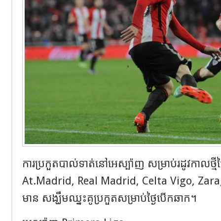
ការប្រកួតបាល់ទាត់នៅអេស្ប៉ាញ សម្រាប់រដូវកាលថ្មីថ្ងៃ
At.Madrid, Real Madrid, Celta Vigo, Za
មាន សង្ឃឹមឈ្នះគូប្រកួតសម្រាប់ថ្ងៃបើកឆាក។