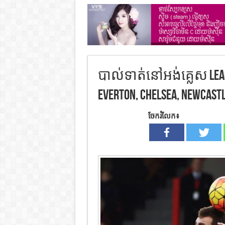
បាល់ទាត់នៅអង់គ្លេស League
Everton, Chelsea, Newcast
ចែករំលែក៖