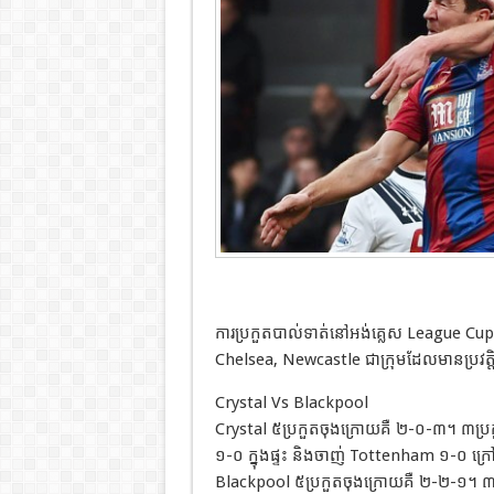
ការប្រកួតបាល់ទាត់នៅអង់គ្លេស League Cup ជ
Chelsea, Newcastle ជាក្រុមដែលមានប្រវត្តិល
Crystal Vs Blackpool
Crystal ៥ប្រកួតចុងក្រោយគឺ ២-០-៣។ ៣ប្រក
១-០ ក្នុងផ្ទះ និងចាញ់ Tottenham ១-០ ក្រៅផ
Blackpool ៥ប្រកួតចុងក្រោយគឺ ២-២-១។ ៣ប