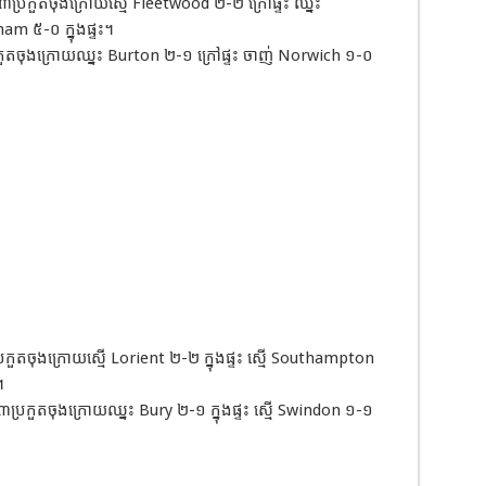
្រកួតចុងក្រោយស្មើ Fleetwood ២-២ ក្រៅផ្ទះ ឈ្នះ
am ៥-០ ក្នុងផ្ទះ។
កួតចុងក្រោយឈ្នះ Burton ២-១ ក្រៅផ្ទះ ចាញ់ Norwich ១-០
ួតចុងក្រោយស្មើ Lorient ២-២ ក្នុងផ្ទះ ស្មើ Southampton
។
្រកួតចុងក្រោយឈ្នះ Bury ២-១ ក្នុងផ្ទះ ស្មើ Swindon ១-១