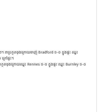
៣ប្រកួតចុងក្រោយចាញ់ Bradford ១-០ ក្នុងផ្ទះ ឈ្នះ
 ក្រៅផ្ទះ។
ួតចុងក្រោយឈ្នះ Rennes ១-០ ក្នុងផ្ទះ ឈ្នះ Burnley ១-០