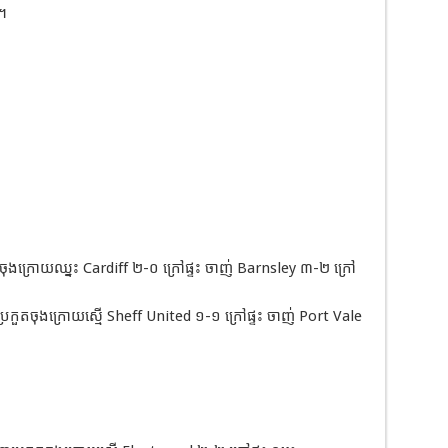
ះ។
ងក្រោយឈ្នះ Cardiff ២-០ ក្រៅផ្ទះ ចាញ់ Barnsley ៣-២ ក្រៅ
កួតចុងក្រោយស្មើ Sheff United ១-១ ក្រៅផ្ទះ ចាញ់ Port Vale