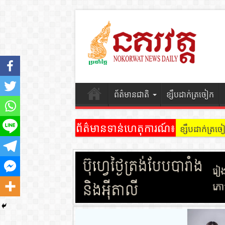
ព័ត៌មានជាតិ
ខ្សឹបដាក់ត្រចៀក
ព័ត៌មានទាន់ហេតុការណ៍៖
ខ្សឹបដាក់ត្រ