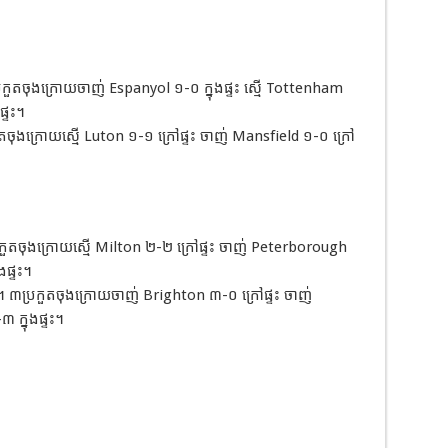
ួតចុងក្រោយចាញ់ Espanyol ១-០ ក្នុងផ្ទះ ស្មើ Tottenham
្ទះ។
ចុងក្រោយស្មើ Luton ១-១ ក្រៅផ្ទះ ចាញ់ Mansfield ១-០ ក្រៅ
ួតចុងក្រោយស្មើ Milton ២-២ ក្រៅផ្ទះ ចាញ់ Peterborough
ងផ្ទះ។
៣ប្រកួតចុងក្រោយចាញ់ Brighton ៣-០ ក្រៅផ្ទះ ចាញ់
 ក្នុងផ្ទះ។