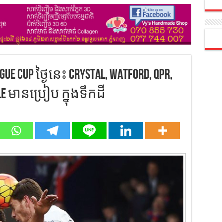
 Cup ថ្ងៃនេះ Crystal, Watford, QPR,
le មានប្រៀប ក្នុងទឹកដី