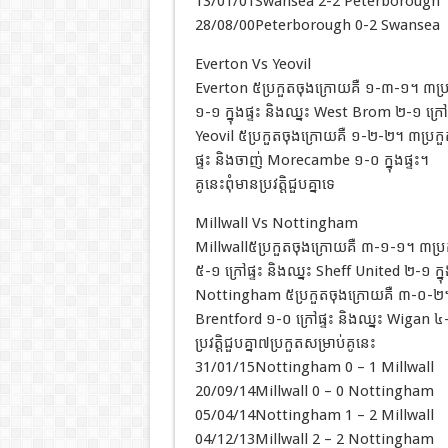
13/01/01Swansea 2-2 Peterborough
28/08/00Peterborough 0-2 Swansea
Everton Vs Yeovil
Everton ៥ប្រកួតចុងក្រោយគឺ ១-៣-១។ ៣ប្រក
១-១ ក្នុងផ្ទះ និងឈ្នះ West Brom ២-១ ក្រៅផ
Yeovil ៥ប្រកួតចុងក្រោយគឺ ១-២-២។ ៣ប្រកួត
ផ្ទះ និងចាញ់ Morecambe ១-០ ក្នុងផ្ទះ។
គូនេះពុំមានប្រវត្តិជួបគ្នាទេ
Millwall Vs Nottingham
Millwall៥ប្រកួតចុងក្រោយគឺ ៣-១-១។ ៣ប្រក
៥-១ ក្រៅផ្ទះ និងឈ្នះ Sheff United ២-១ ក្នុ
Nottingham ៥ប្រកួតចុងក្រោយគឺ ៣-០-២។ 
Brentford ១-០ ក្រៅផ្ទះ និងឈ្នះ Wigan ៤-៣
ប្រវត្តិជួបគ្នា៧ប្រកួតសម្រាប់គូនេះ
31/01/15Nottingham 0 – 1 Millwall
20/09/14Millwall 0 – 0 Nottingham
05/04/14Nottingham 1 – 2 Millwall
04/12/13Millwall 2 – 2 Nottingham