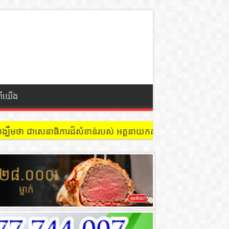
ពីយើង
 នៅជាន់ទី៩ បន្ទប់ ៩០២ !