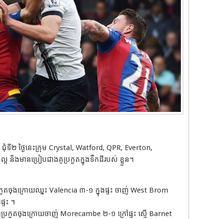
ុំទី២ ថ្ងៃនេះក្រុម Crystal, Watford, QPR, Everton,
្អ និងមានប្រៀបជាងគូប្រកួតក្នុងទឹកដីរបស់ ខ្លួន។
ួតចុងក្រោយឈ្នះ Valencia ៣-១ ក្នុងផ្ទះ ចាញ់ West Brom
្ទះ ។
្រកួតចុងក្រោយចាញ់ Morecambe ២-១ ក្រៅផ្ទះ ស្មើ Barnet