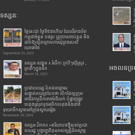
ទស្សនៈ
ថ្ងៃនេះជា ថ្ងៃទី៥៨ហើយ ដែលវីរកងទ័ព
កម្ពុជាចំនួន ១៨រូប ត្រូវបានចាប់ខ្លួន និង
ដាក់ឱ្យស្ថិតក្រោមការឃុំគ្រងរបស់
យោធាថៃ
September 25, 2025
ទស្សនៈសង្គម ៖ រំលឹក! ក្របីៗស៊ីស្រូវ ,
អចលនទ្រព
ក្រពើៗក្នុងទឹក
March 16, 2025
ប្រជាពលរដ្ឋ រិះគន់អាជ្ញាធរ
សង្កាត់គយត្របែកថា បើកដៃឲ្យក្រុម
អាជីវកម្មដឹកអាចម៍ដីលក់ បំផ្លាញផ្លូវ
បេតុងស្រុតខូចរបើកបេតុងនិងដាច់
ទុយោទឹកស្អាតនៅក្រុងស្វាយរៀង
November 30, 2024
ទស្សនៈវិភាគ៖ «ឥរិយាបថថ្មីរបស់ប្រជា
ពលរដ្ឋ បង្ហាញពីគុណសម្បត្តិដ៏អស្ចារ្យ