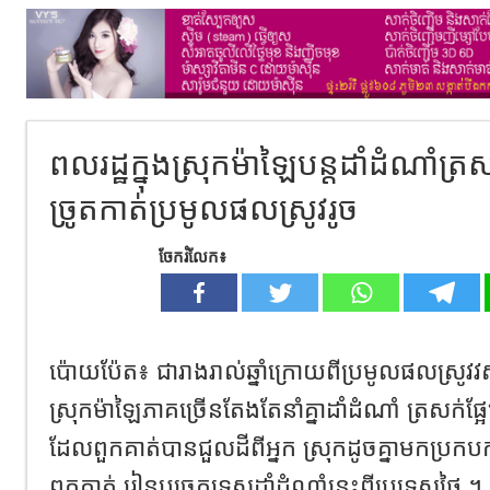
ពលរដ្ឋក្នុងស្រុកម៉ាឡៃបន្តដាំដំណាំត្រសក
ច្រូតកាត់ប្រមូលផលស្រូវរូច
ចែករំលែក៖
ប៉ោយប៉ែត៖ ជារាងរាល់ឆ្នាំក្រោយពីប្រមូលផលស្រូវវស្
ស្រុកម៉ាឡៃភាគច្រើនតែងតែនាំគ្នាដាំដំណាំ ត្រសក់ផ
ដែលពួកគាត់បានជួលដីពីអ្នក ស្រុកដូចគ្នាមកប្
ពួកគាត់ រៀនបច្ចេកទេសដាំដំណាំនេះពីប្រទេសថៃ ។