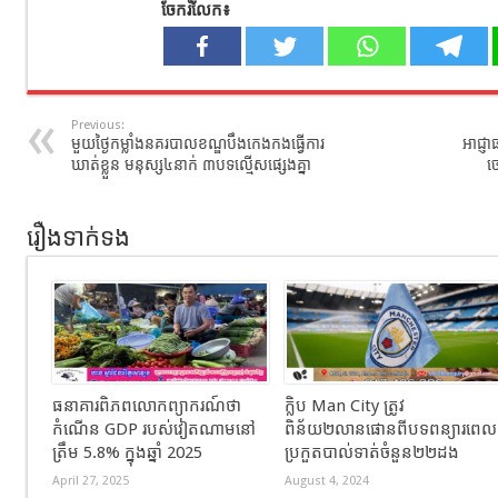
ចែករំលែក៖
Previous:
មួយថ្ងៃកម្លាំងនគរបាលខណ្ឌបឹងកេងកងធ្វើការ
អាជ្ញ
ឃាត់ខ្លួន មនុស្ស៤នាក់ ៣បទល្មើសផ្សេងគ្នា
ច
រឿងទាក់ទង
ធនាគារពិភពលោកព្យាករណ៍ថា
ក្លិប Man City ត្រូវ
កំណើន GDP របស់វៀតណាមនៅ
ពិន័យ២លានផោនពីបទពន្យារពេល
ត្រឹម 5.8% ក្នុងឆ្នាំ 2025
ប្រកួតបាល់ទាត់ចំនួន២២ដង
April 27, 2025
August 4, 2024