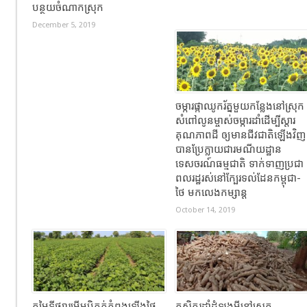
បន្ថយចំណាកស្រុក
December 5, 2019
ចម្ការផ្កាឈូករ័ត្នមួយកន្លែងនៅស្រុក
សំពៅលូនម្ចាស់ចម្ការដាំដើម្បីស្តារ
គុណភាពដី ឲ្យមានជីវជាតិឡើងវិញ
បានប្រែក្លាយជារមណីយដ្ឋាន
ទេសចរណ៍ធម្មជាតិ ទាក់ទាញប្រជា
ពលរដ្ឋរស់នៅក្បែរទល់ដែនកម្ពុជា-
ថៃ មកលេងកម្សាន្ត
October 14, 2019
តម្លៃទីផ្សារមើមប៉ិគក់កំពុងឡើងថ្លៃ
កសិករដាំដំឡូងមីនៅស្រុក