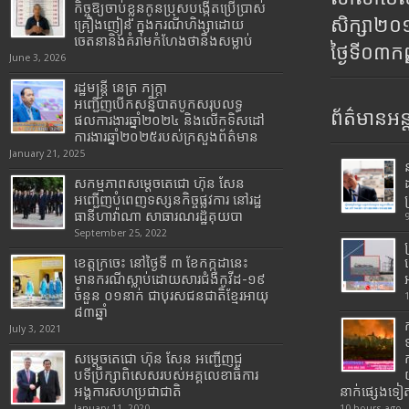
កិច្ចឱ្យចាប់ខ្លួនកូនប្រុសបង្កើតប្រើប្រាស់
សិក្សា២
គ្រឿងញៀន ក្នុងករណីហិង្សាដោយ
ចេតនានិងគំរាមកំហែងថានឹងសម្លាប់
ថ្ងៃទី០៣ក
June 3, 2026
រដ្ឋមន្រ្តី​ នេត្រ​ ភក្ត្រា​
អញ្ជើញបើកសន្និបាតបូកសរុបលទ្ធ
ព័ត៌មានអន្
ផលការងារឆ្នាំ២០២៤ និងលើកទិសដៅ
ការងារឆ្នាំ២០២៥របស់​ក្រសួង​ព័ត៌មាន​
January 21, 2025
សកម្មភាពសម្តេចតេជោ ហ៊ុន សែន
អញ្ជើញបំពេញទស្សនកិច្ចផ្លូវការ នៅរដ្ឋ
ធានីហាវ៉ាណា សាធារណរដ្ឋគុយបា
September 25, 2022
ខេត្តក្រចេះ នៅថ្ងៃទី ៣ ខែកក្កដានេះ
មានករណីស្លាប់ដោយសារជំងឺកូវីដ-១៩
ចំនួន ០១នាក់ ជាបុរសជនជាតិខ្មែរអាយុ
៨៣ឆ្នាំ
July 3, 2021
សម្តេចតេជោ ហ៊ុន សែន អញ្ជើញជួ
បទីប្រឹក្សាពិសេសរបស់អគ្គលេខាធិការ
អង្គការសហប្រជាជាតិ
នាក់ផ្សេងទៀ
January 11, 2020
10 hours ago