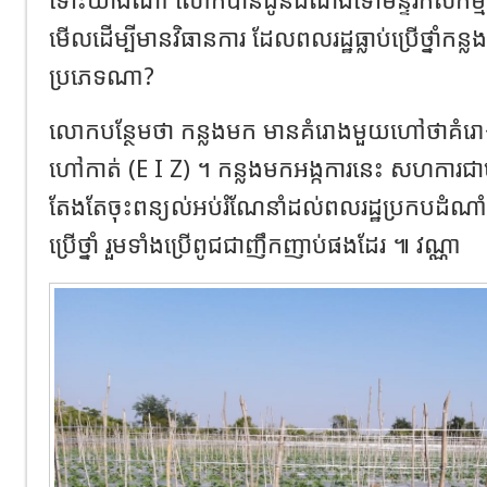
មើលដើម្បីមានវិធានការ ដែលពលរដ្ឋធ្លាប់ប្រើថ្នាំកន្លងមក
ប្រភេទណា?
លោកបន្ថែមថា កន្លងមក មានគំរោងមួយហៅថាគំរោងអភិ
ហៅកាត់ (E I Z) ។ កន្លងមកអង្កការនេះ សហការជាមួ
តែងតែចុះពន្យល់អប់រំណែនាំដល់ពលរដ្ឋប្រកបដំណាំក
ប្រើថ្នាំ រួមទាំងប្រើពូជជាញឹកញាប់ផងដែរ ៕ វណ្ណា