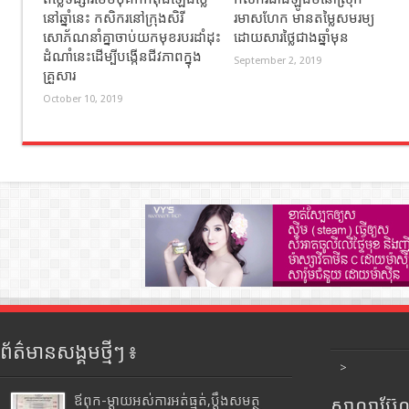
នៅឆ្នាំនេះ កសិករនៅក្រុងសិរី
រមាសហែក មានតម្លៃសមរម្យ
សោភ័ណនាំគ្នាចាប់យកមុខរបរដាំដុះ
ដោយសារថ្លៃជាងឆ្នាំមុន
ដំណាំនេះដើម្បីបង្កើនជីវភាពក្នុង
September 2, 2019
គ្រួសារ
October 10, 2019
ព័ត៌មានសង្គមថ្មីៗ ៖
>
ឪពុក-ម្ដាយអស់ការអត់ធ្មត់,ប្ដឹងសមត្ថ
សាលាប៊ែលធ