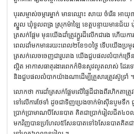
បុរសម្ចាស់ចម្ការម្នាក់ មានឈ្មោះ សាយ ចំរើន អាយុ៣៩
ស្នួល ឃុំទួលពង្រ ស្រុកម៉ាឡៃ ខេត្តបន្ទាយមានជ័យ រ
ត្រសក់ផ្អែម មុនយើងដាំត្រូវភ្ជួរដីលើកជារង ហើយក
ពេលដាំមកមានរយះពេល២ខែ១០ថ្ងៃ ទើបយើងប្រ
ត្រសក់លេចចេញជារួបរាង យើងជួបផលលំបាក់ច្រើន ក្
ល្អិត អាកាសធាតុរងារពេកក៌មិនសូវលូតលាស់ ដែរទោ
និងជួបផលលំបាកយ៉ាងណាដើម្បីគ្រួសារត្រូវស៊ូទ្រាំ 
លោកថា ការដាំត្រសក់ផ្អែមលើផ្ទៃដីជាងពីរហិកតាត្
ទៅលើការថែទាំ ដូចជាទិញប្រេងចាក់ម៉ាស៊ីនបូមទឹក 
ប្រាក់ប្រាមាណបីសែនបាត គិតជាប្រាក់រៀលជីត
មកវិញបានប្រហែល៥សែនបាតទៅ៦សែនបាតគិតជាប
ទៅហុក៦០លានរៀល ។