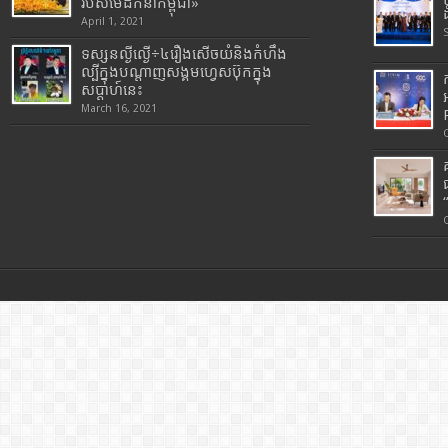
របស់មេដឹកនាំកម្ពុជា»
April 1, 2021
ទស្សនល្ងីល្ងើ÷៤រឿងសើចយំនិងកំហឹង
ល្បីក្នុងបណ្តាញសង្គមហ្វេសប៊ុកក្នុង
សប្តាហ៍នេះ
March 16, 2021