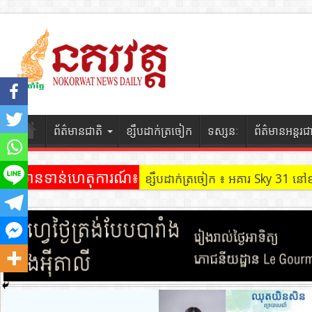
ព័ត៌មានជាតិ
ខ្សឹបដាក់ត្រចៀក
ទស្សនៈ
ព័ត៌មានអន្តរជ
ព័ត៌មានទាន់ហេតុការណ៍៖
ខ្សឹបដាក់ត្រចៀក ៖ អគារ Sky 31 នៅ