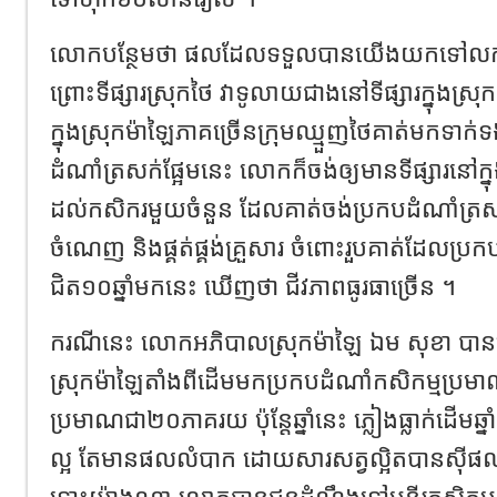
លោកបន្ថែមថា ផលដែលទទួលបានយើងយកទៅលក់បោ
ព្រោះទីផ្សារស្រុកថៃ វាទូលាយជាងនៅទីផ្សារក្នុងស្រ
ក្នុងស្រុកម៉ាឡៃភាគច្រើនក្រុមឈ្មួញថៃគាត់មកទាក់
ដំណាំត្រសក់ផ្អែមនេះ លោកក៏ចង់ឲ្យមានទីផ្សារនៅក
ដល់កសិករមួយចំនួន ដែលគាត់ចង់ប្រកបដំណាំត្រសក
ចំណេញ និងផ្គត់ផ្គង់គ្រួសារ ចំពោះរួបគាត់ដែលប្រកប
ជិត១០ឆ្នាំមកនេះ ឃើញថា ជីវភាពធូរធាច្រើន ។
ករណីនេះ លោកអភិបាលស្រុកម៉ាឡៃ ឯម សុខា បានបញ្ជ
ស្រុកម៉ាឡៃតាំងពីដើមមកប្រកបដំណាំកសិកម្មប្រ
ប្រមាណជា២០ភាគរយ ប៉ុន្តែឆ្នាំនេះ ភ្លៀងធ្លាក់ដើមឆ្នា
ល្អ តែមានផលលំបាក ដោយសារសត្វល្អិតបានស៊ីផល
ទោះយ៉ាងណា លោកបានជូនដំណឹងទៅមន្ទីរកសិកម្មឲ្