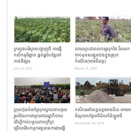
ក្រសួងបរិស្ថានបង្ហាញពី ការធ្វើ
លាឈ្មោះជាពលករស្រុកថៃ វិលមក
កសិកម្មវៃឆ្លាត ផ្គត់ផ្គង់បន្លែទៅ
ចាប់មុខរបរខ្លួនឯងក្នុងស្រុក
កាន់ទីផ្សារ
កំណើត(មានវីដេអូ)
July 29, 2020
March 11, 2020
ក្រុមហ៊ុនអំពៅស្រុកស្វាយទាប​ចូល
កសិករនៅខេត្តឧត្ដរមានជ័យ អាចរ
រួមចំណែកជាមួយរាជរដ្ឋាភិបាល
ចំណូលបន្ថែមពីដំណាំដំឡូងមី
ដើម្បីកាត់បន្ថយភាពក្រីក្រ
November 30, 2019
ជ្រើសរើសកម្មករឲ្យមានការងារធ្វើ