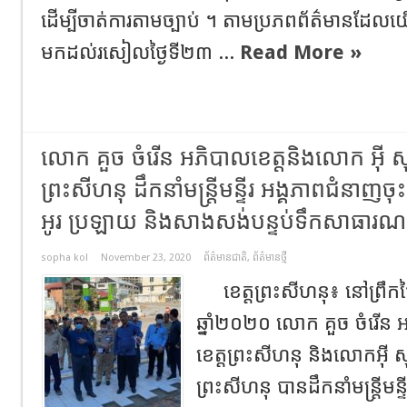
ដើម្បីចាត់ការតាមច្បាប់ ។ តាមប្រភពព័ត៌មានដែ
មកដល់រសៀលថ្ងៃទី២៣ ...
Read More »
លោក គួច ចំរើន អភិបាលខេត្តនិងលោក អុី 
ព្រះសីហនុ ដឹកនាំមន្ត្រីមន្ទីរ អង្គភាពជំនាញចុះ
អូរ ប្រឡាយ និងសាងសង់បន្ទប់ទឹកសាធារណៈក្
sopha kol
November 23, 2020
ព័ត៌មានជាតិ
,
ព័ត៌មានថ្មី
ខេត្តព្រះសីហនុ៖ នៅព្រឹកថ្ងៃ
ឆ្នាំ២០២០ លោក គួច ចំរើ
ខេត្តព្រះសីហនុ និងលោកអុី 
ព្រះសីហនុ បានដឹកនាំមន្ត្រីមន្