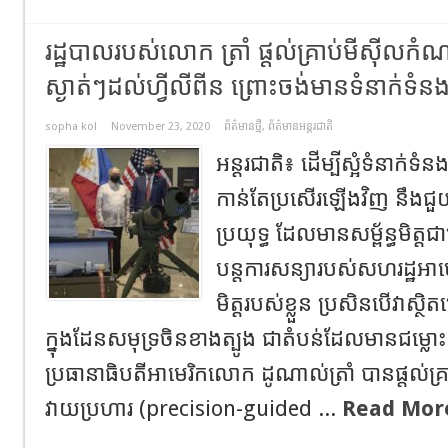
រដ្ឋបាលរបស់លោក ត្រាំ ផ្តល់គ្រាប់មីស៊ីលក
ស្ងាត់ៗដល់ហ្វីលីពីន ព្រោះចង់មានទំនាក់ទំនង
sopha kol
November 23, 2020
ព័ត៌មានថ្មី
,
ព័ត៌មានអន្តរជាតិ
អន្តរជាតិ៖ ដើម្បីស្អំទំនាក់ទ
កាន់តែប្រសើរឡើងវិញ នឹងជួយប
ប្រយុទ្ធ ដែលមានសម្ព័ន្ធមិត្ត
បន្តការសន្យារបស់សហរដ្ឋអាមេរិ
មិត្តរបស់ខ្លួន ប្រសិនបើវាស្
ក្នុងដែនសមុទ្រចិនខាងត្បូង ជាតំបន់ដែលមានជម្ល
ប្រធានាធិបតីអាមេរិកលោក ដូណាល់ត្រាំ បានផ្តល់គ
វាយប្រហារ (precision-guided ...
Read Mor