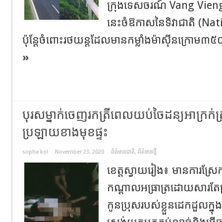
ក្រុងទេសចរណ៍ Vang Vieng ន
នេះចំឱកាសនៃទិវាជាតិ (Na
ប៉ុន្តែចំពោះរថយន្តដែលមានកម្លាំងម៉ាស៊ីនក្រោម៣
»
បុរសម្នាក់ចេញរកត្រីពេលយប់ចៃដន្យអាក្រក់ត្រូ
ប្រឡាយខាងមុខផ្ទះ
sopha kol
November 23, 2020
ព័ត៌មានជាតិ
,
ព័ត៌មានថ្មី
ខេត្តស្វាយរៀង៖ មានការស្រ
កណ្ដាលអធ្រាត្រដោយសារតែក
កូនប្រុសរបស់ខ្លួនដេកដួលក្នុ