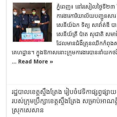
ភ្នំពេញ៖ នៅរសៀលថ្ងៃទី២៣ ខែវ
ការងារការិយាល័យបញ្ជូនស
សេនីយ៍ឯក ទិត្យ សាវ៉ាត់ឌី 
សេនីយ៍ត្រី ប៉ាត សុជាតិ សម
ដែលមានជំងឺគ្រុនឈីកកំពុង
គេហដ្ឋាន។ ក្នុងឱកាសនោះក្រុមការងារបាននាំយក
...
Read More »
រដ្ឋបាលខេត្តស្ទឹងត្រែង រៀបចំវេទិកាផ្សព្វផ្
របស់ក្រុមប្រឹក្សាខេត្តស្ទឹងត្រែង សម្រាប់អាណត្
ស្រុកសេសាន