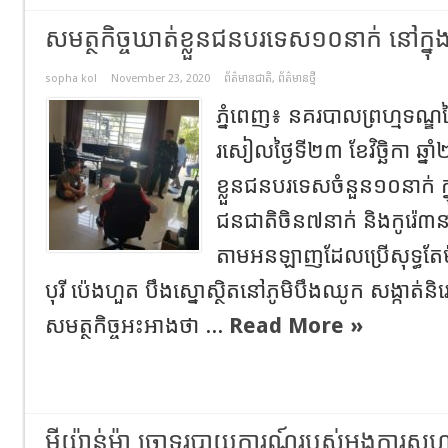
សមត្ថកិច្ចឃាត់ខ្លួនជនបរទេស១០នាក់ នៅក្នុង
sopha kol
November 23, 2020
ព័ត៌មានជាតិ
,
ព័ត៌មានថ្មី
ភ្នំពេញ៖ នគរបាលព្រហ្មទណ្ឌ
រសៀលថ្ងៃទី២៣ ខែវិច្ឆិកា ឆ្
ខ្លួនជនបរទេសចំនួន១០នាក់ ក
ជនជាតិចិន៧នាក់ និងកូរ៉េ៣
តាមអនឡាញដែលប្រើសុទ្ធតែម
បុរី ប៉េងហួត បឹងស្នោស្ថិតនៅភូមិបឹងឈូក សង្កាត់ន
សមត្ថកិច្ចអះអាងថា ...
Read More »
មីយ៉ាន់ម៉ា ចោទរបាយការណ៍របស់អង្គការសហប្រជ