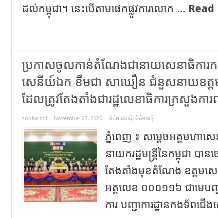
ដល់កម្ពុជា។ នេះបើតាមផេកផ្លូវការលោក ...
Read 
ប្រកាសចូលកាន់តំណែងជានាយសេនាធិការក
សេនីយ៍ឯក ខឹមជា សាឃឿន ជំនួសនាយឧត្ដម
ដែលត្រូវតែងតាំងជារដ្ឋលេខាធិការក្រសួងការព
sopha kol
November 23, 2020
ព័ត៌មានជាតិ
,
ព័ត៌មានថ្មី
ភ្នំពេញ ៖ សម្តេចអគ្គមហាស
នាយករដ្ឋមន្ត្រីនៃកម្ពុជា បាន
តែងតាំងមុខតំណែង ឧត្ដមស
អត្តលេខ ០០០១១៦ ជាមេបញ្
ការ បញ្ជាការដ្ឋានកងទ័ពជើង