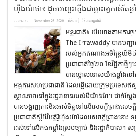
ហ៊ីងយ៉ាថា៖ ដូចបញ្ឆេះភ្លើងជម្លោះឲ្យកាន់តែខ្លា
sopha kol
November 23, 2020
ព័ត៌មានថ្មី
,
ព័ត៌មានអន្តរជាតិ
អន្តរជាតិ៖ បើយោងតាមការចុ
The Irrawaddy បានបញ្ជាក់ក្
របស់អ្នកតំណាងអចិន្ត្រៃយ៍មីយ
ប្រជាជាតិថ្ងៃ២០ ខែវិច្ឆិកាថ្មី
បានថ្កោលទោសយ៉ាងខ្លាំងទៅសេ
អង្គការសហប្រជាជាតិ ដែលធ្វើដោយក្រុមប្រទេសឥស្ល
ស្ថានភាពនៅក្នុងរដ្ឋរ៉ាខានរបស់មីយ៉ាន់ម៉ា។ ជាក់ស្ត
បានបង្ហាញការមិនអស់ចិត្តទៅលើសេចក្តីព្រាងសេចក
ប្រជាជាតិស្តីពីវិបត្តិរ៉ូហ៊ីងយ៉ាដែលសេចក្តីព្រាងនោះ 
អស់ទៅលើកងកម្លាំងស្របច្បាប់ និងរដ្ឋាភិបាល។ សម