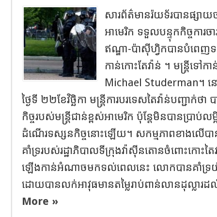
សារព័ត៌មានរ៉យទ័របានផ្សាយថា
អាមេរិក ទទួលបន្ទុកកិច្ចការចារក
ឥណ្ឌា-ប៉ាស៊ីហ្វិក​​បានបំពេញទ
កាន់កោះតែវ៉ាន់ ។​​ ​មន្ត្រីទៅ
Michael Studerman​។ ​នៅក
ថ្ងៃទី ២២ខែវិច្ឆិកា មន្ត្រីការបរទេសតៃវ៉ាន់បញ្ជាក់
កិច្ចរបស់មន្ត្រីជាន់ខ្ពស់អាមេរិក ប៉ុន្តែមិនបានប្រាប
ដំណើរទស្សនកិច្ចនោះឡើយ។ សកម្មភាពខាងលើ​បានប
គាំទ្ររបស់រដ្ឋាភិបាលទីក្រុងវ៉ាស៊ីនតោនចំពោះកោះតៃវ៉
ឡើងកាន់អំណាចមកទល់ពេលនេះ​ លោកបានគាំទ្រយ៉ាង
ដោយបានលក់អាវុធមានតម្លៃរាប់ពាន់លានដុល្លារដល
More »