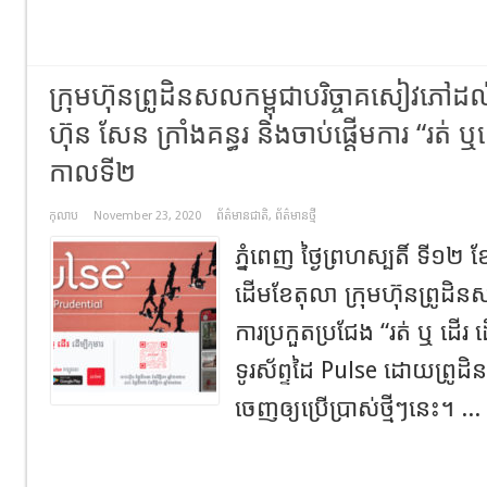
ក្រុមហ៊ុនព្រូដិនសលកម្ពុជាបរិច្ចាគសៀវភ
ហ៊ុន សែន ក្រាំងគន្ធរ និងចាប់ផ្តើមការ “រត់ ឬ
កាលទី២
កុលាប
November 23, 2020
ព័ត៌មានជាតិ
,
ព័ត៌មានថ្មី
ភ្នំពេញ ថ្ងៃព្រហស្បតិ៍ ទី១២​ ខ
ដើមខែតុលា ក្រុមហ៊ុនព្រូដិ
ការប្រកួតប្រជែង “រត់ ឬ ដើរ ដើ
ទូរស័ព្ទដៃ Pulse ដោយព្រ
ចេញឲ្យប្រើប្រាស់ថ្មីៗនេះ។ ...