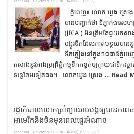
sopha kol
November 23, 2020
ព័ត៌មានជាតិ
,
ព័ត៌មានថ្មី
ភ្នំពេញ៖ លោក ឃួង ស្រេង 
បានបញ្ជាក់ថា ទីភ្នាក់ងារសហប្
(JICA ) មិនត្រឹមតែជួយកសាងហេ
បង្ហូរទឹកដែលកាត់បន្ថយបាន
ទឹកភ្លៀងនៅក្នុងរាជធានីភ្នំ
កសាងនូវអាងប្រព្រឹត្តិកម្មទឹកកខ្វក់ឲ្យក្លាយជាទឹកស្អ
ទន្លេថែមទៀតផង។ លោកឃួង ស្រេង ...
Read M
រដ្ឋាភិបាលលោកត្រាំ​​ព្យាយាមបង្កឲ្យមានភាពតា
អាមេរិក​និងចិនមុនពេលផ្ទេរអំណាច
sopha kol
November 23, 2020
ព័ត៌មានថ្មី
,
ព័ត៌មានអន្តរជាតិ