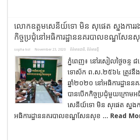
លោកឧត្តមសេនីយ៍ទោ មិន សុផេត ស្នងការរងរ
កិច្ចប្រជុំនៅអធិការដ្ឋាននគរបាលខណ្ឌសែនស
sopha kol
November 23, 2020
ព័ត៌មានជាតិ
,
ព័ត៌មានថ្មី
ភ្នំពេញ៖ នៅរសៀលថ្ងៃចន្ទ ៨កើ
ទោស័ក ព.ស.២៥៦៤ ត្រូវនឹងថ្ង
ឆ្នាំ២០២០ នៅអធិការដ្ឋាន
បានបើកកិច្ចប្រជុំមួយក្រោ
សេនីយ៍ទោ មិន សុផេត ស្នងក
អធិការដ្ឋាននគរបាលខណ្ឌសែនសុខ ...
Read Mo