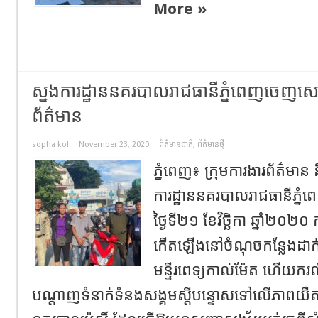
More »
ស្នងការដ្ឋាននគរបាលរាជធានីភ្នំពេញចេញសេចក
ព័ត៌មាន
sopha kol
November 23, 2020
ព័ត៌មានជាតិ
,
ព័ត៌មានថ្មី
ភ្នំពេញ៖ ក្រុមការងារព័ត៌មាន​
ការដ្ឋាននគរបាលរាជធានីភ្ន
ថ្ងៃទី២១ ខែវិច្ឆិកា ឆ្នាំ២០
កើតឡើងនៅចំណុចកន្លែងដាក់ផ
មន្ទីរពេទ្យកាល់ម៉ែត ហើយក
បណ្ដាញទំនាក់ទំនងសង្គមស្ដីបន្ទោសទៅលើភាពយឺត