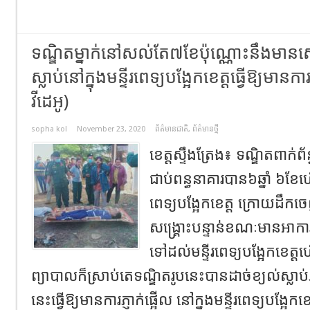
ទណ្ឌិតម្នាក់នៅសល់តែ៧ខែប៉ុណ្ណោះនឹងមាន
ស្លាប់នៅក្នុងមន្ទីរពេទ្យបង្អែកខេត្តធ្វើឱ្យមានកា
វីដេអូ)
sopha kol
November 23, 2020
ព័ត៌មានជាតិ
,
ព័ត៌មានថ្មី
ខេត្តស្ទឹងត្រែង៖ ទណ្ឌិតពាក់
ជាប់ពន្ធនាគារបាន៦ឆ្នាំ ៦ខែហើ
ពេទ្យបង្អែកខេត្ត ក្រោយដឹក
សង្គ្រោះបន្ទាន់ខណៈមានអាការថ
ទៅដល់មន្ទីរពេទ្យបង្អែកខេត្តហ
ព្យាបាលក៏ស្រាប់តេទណ្ឌិតរូបនេះបានដាច់ខ្យល់ស្លាប
នេះធ្វើឱ្យមានការភ្ញាក់ផ្អើល នៅក្នុងមន្ទីរពេទ្យបង្អែក