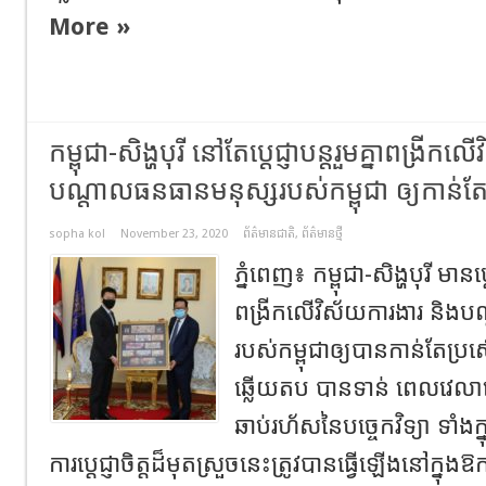
More »
កម្ពុជា-សិង្ហបុរី នៅតែបេ្តជ្ញាបន្តរួមគ្នាពង្រី
បណ្តាលធនធានមនុស្សរបស់កម្ពុជា ឲ្យកាន់ត
sopha kol
November 23, 2020
ព័ត៌មានជាតិ
,
ព័ត៌មានថ្មី
ភ្នំពេញ៖ កម្ពុជា-សិង្ហបុរី មានបេ
ពង្រីកលើវិស័យការងារ និងប
របស់កម្ពុជាឲ្យបានកាន់តែប្
ឆ្លើយតប បានទាន់ ពេលវេលាទ
ឆាប់រហ័សនៃបច្ចេកវិទ្យា ទាំ
ការប្តេជ្ញាចិត្តដ៏មុតស្រួចនេះត្រូវបានធ្វើឡើងនៅក