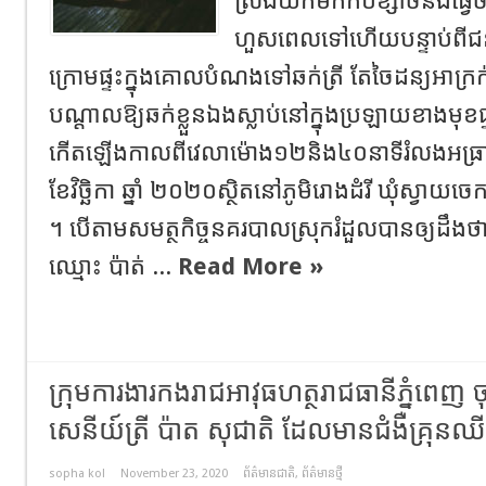
ស្រង់យកមកកប់ខ្សាច់និងធ្វើ
ហួសពេលទៅហើយបន្ទាប់ពីជនរ
ក្រោមផ្ទះក្នុងគោលបំណងទៅឆក់ត្រី តែចៃដន្យអាក្
បណ្តាលឱ្យឆក់ខ្លួនឯងស្លាប់នៅក្នុងប្រឡាយខាងមុខ
កើតឡើងកាលពីវេលាម៉ោង១២និង៤០នាទីរំលងអធ្រា
ខែវិច្ឆិកា ឆ្នាំ ២០២០ស្ថិតនៅភូមិរោងដំរី ឃុំស្វាយចេ
។ បើតាមសមត្ថកិច្ចនគរបាលស្រុករំដួលបានឲ្យដឹង
ឈ្មោះ ប៉ាត់ ...
Read More »
ក្រុមការងារកងរាជអាវុធហត្ថរាជធានីភ្នំពេញ 
សេនីយ៍ត្រី ប៉ាត សុជាតិ ដែលមានជំងឺគ្រុនឈ
sopha kol
November 23, 2020
ព័ត៌មានជាតិ
,
ព័ត៌មានថ្មី