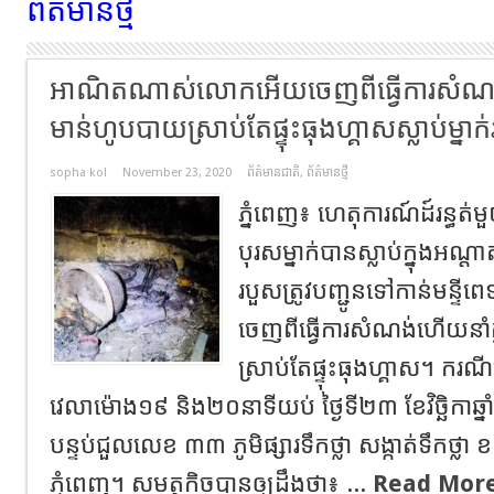
ព័ត៌មានថ្មី
អាណិតណាស់លោកអើយចេញពីធ្វើការសំណង់នា
មាន់ហូបបាយស្រាប់តែផ្ទុះធុងហ្គាសស្លាប់ម្នាក់រ
sopha kol
November 23, 2020
ព័ត៌មានជាតិ
,
ព័ត៌មានថ្មី
ភ្នំពេញ៖ ហេតុការណ៍ដ៍រន្ធ
បុរសម្នាក់បានស្លាប់ក្នុងអណ្ត
របួសត្រូវបញ្ជូនទៅកាន់មន្ទីព
ចេញពីធ្វើការសំណង់ហើយនាំគ
ស្រាប់តែផ្ទុះធុងហ្គាស។ ក
វេលាម៉ោង១៩ និង២០នាទីយប់ ថ្ងៃទី២៣ ខែវិច្ឆិកាឆ
បន្ទប់ជួលលេខ ៣៣ ភូមិផ្សារទឹកថ្លា សង្កាត់ទឹកថ្ល
ភ្នំពេញ។ សមត្ថកិច្ចបានឲ្យដឹងថា៖ ...
Read More