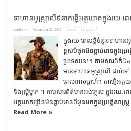
ទាហានអូស្ត្រាលី៩នាក់ធ្វើអត្តឃាត​ក្នុងរយៈ
sopha kol
November 23, 2020
ព័ត៌មានថ្មី
,
ព័ត៌មានអន្តរជាតិ
ក្នុងរយៈពេលខ្លីចំនួនទាហានអ
ខ្ពស់បំផុតមិនធ្លាប់មានក្នុងប្រ
ប្រទេសនេះ។ តាមសារព័ត៌Da
មានទាហានអូស្ត្រាលី ដល់ទៅ ៩
ពេល​​៣សប្តាហ៍​។ ការធ្វើអត្
និងស្ត្រីម្នាក់ ។ តាមសារព័ត៌មានអង់គ្លេស ក្នុងរយៈពេ
អត្តឃាតច្រើន​មិនធ្លាប់មានពីមុនមកក្នុងប្រវត្តិសាស្ត្រ​ 
Read More »