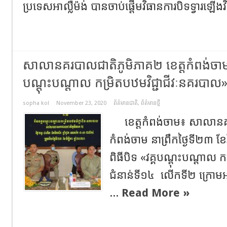
ប្រទេសអាល្លឺម៉ង់ បានចាប់ផ្តើមវិធានការបិទទ្វារឡើង
សាលានគរបាលជាតិភូមិភាគ២ ខេត្តកំពង់ចាម ប្រ
បណ្ដុះបណ្ដាល កម្រិតបឋមវិជ្ជាជីវៈនគរបាល
sopha kol
November 23, 2020
ព័ត៌មានជាតិ
,
ព័ត៌មានថ្មី
ខេត្តកំពង់ចាម៖ សាលានគរ
កំពង់ចាម នាព្រឹកថ្ងៃទី២៣ ខែវិ
ពិធីបិទ «វគ្គបណ្ដុះបណ្ដាល ក
ជំនាន់ទី១៤ លើកទី២ ក្រោម
...
Read More »