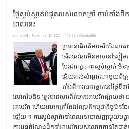
ថ្ងៃស្ងប់ស្ងាត់បំផុតរបស់លោកត្រាំ​ ចាប់តាំង
ពេលនេះ​
sopha kol
November 23, 2020
ព័ត៌មានថ្មី
,
ព័ត៌មានអន្តរជាតិ
ប្រធានាធិបតីអាមេរិកដែលគេស្
ចរិតឆេវឆាវ​មិនអាចនៅស្ងៀម
បែរជារក្សាភាពស្ងប់ស្ងាត់​ ម
ឆ្លើយរាល់សំណួរណាមួយពីក្
តាំងពីការបោះឆ្នោតនៅថ្ងៃទី​៣
លោកបៃឌិន​ ត្រូវបានសារព័ត៌មានអាមេរិកផ្សាយថា​ ជាអ
អាមេរិក ហើយលោកត្រាំតែងតែប្រតិកម្មជានិច្ច​មិនដែ
ឡើយ​ ។ ការស្ងប់ស្ងាត់នៅពេល​នេះ​ជាសញ្ញាមួយបង្ហា
ការបន្តតំណែងដឹកនាំអាមេរិក​របស់លោកកាន់តែបាត់ប