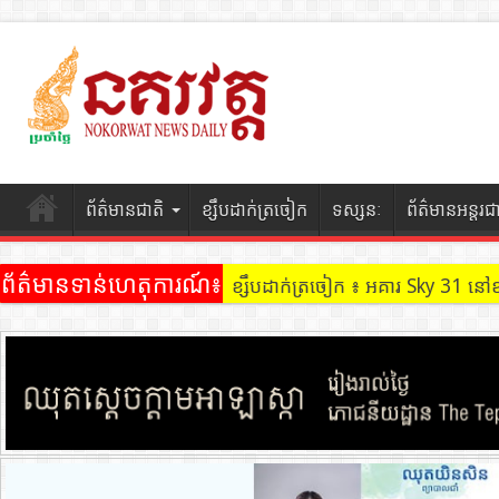
ព័ត៌មានជាតិ
ខ្សឹបដាក់ត្រចៀក
ទស្សនៈ
ព័ត៌មានអន្តរជ
ព័ត៌មានទាន់ហេតុការណ៍៖
ខ្សឹបដាក់ត្រចៀក ៖ អគារ Sky 31 នៅ