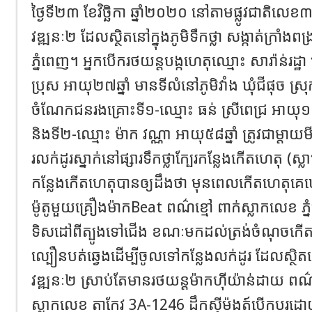
ថ្ងៃទី២៣ ខែវិច្ឆិកា ឆ្នាំ២០២០ នៅតាមផ្លូវជាតិលេ
វឌ្ឍនៈ២ ដែលស្ថិតនៅក្នុងភូមិទឹកថ្លា សង្កាត់ក្រាំងពង
ភ្នំពេញ។ អ្នកបើករថយន្តបង្កហេតុឈ្មោះ សារ៉ាន់រដ្ឋា
ប្រុស អាយុ២៧ឆ្នាំ មានទីលំនៅភូមិវាំង ឃុំជីផុច ស្
ចំណែកជនរងគ្រោះទី១-ឈ្មោះ ធន់ ស្រីពេជ្រ អាយុ១៧ឆ្ន
និងទី២-ឈ្មោះ ម៉ាក វណ្ណា អាយុ៥៨ឆ្នាំ ត្រូវជាម្តា
រលក់ដូរស្នាក់នៅផ្សារទឹកថ្លាក្បែរកន្លែងកើតហេតុ (ស្
កន្លែងកើតហេតុបានឲ្យដឹងថា មុនពេលកើតហេតុគេឃើញ
ម៉ូតូមួយគ្រឿងម៉ាកBeat ពណ៌ខ្មៅ ពាក់ស្លាកលេខ ភ្
ទិសដៅពីត្បូងទៅជើង ខណៈមកដល់ត្រង់ចំណុចកើត
ល្បឿនបត់ឆ្វេងដើម្បីចូលទៅកន្លែងលក់ដូរ ដែលស្ថិត
វឌ្ឍនៈ២ ស្រាប់តែមានរថយន្តម៉ាកហុីយ៉ាន់ដាយ ព
ស្លាកលេខ តាកែវ 3A-1246 ដឹកសុីម៉ងត៍បើកបរដោយប