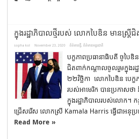
ក្នុងរដ្ឋាភិបាលថ្មីរបស់ លោកបៃឌិន មានស្ត្រី
sopha kol
November 23, 2020
ព័ត៌មានថ្មី
,
ព័ត៌មានអន្តរជាតិ
បក្ខភាពប្រធានាធិបតី ចូបៃឌិ
ជិតពាក់កណ្តាល​ចូលរួមក្នុងរដ្ឋា
២២វិច្ឆិកា ​ លោកបៃឌិន បេក្ខភ
របស់អាមេរិក បានប្រកាសថា នឹងជ
ក្នុងរដ្ឋាភិបាលរបស់លោក​។
ជ្រើសរើស លោកស្រី Kamala Harris ធ្វើជាអនុប្រធ
Read More »