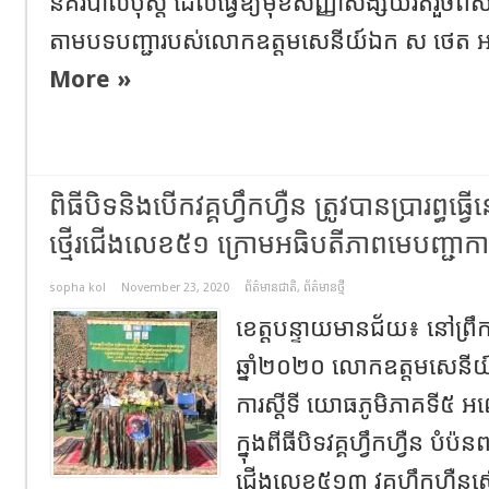
នគរបាលប៉ុស្តិ៍ ដែលធ្វើឱ្យមុខសញ្ញាសង្ស័យរត់រួចព
តាមបទបញ្ជារបស់លោកឧត្តមសេនីយ៍ឯក ស ថេត អគ្គ
More »
ពិធីបិទនិងបើកវគ្គហ្វឹកហ្វឺន ត្រូវបានប្រារព្
ថ្មើរជើងលេខ៥១ ក្រោមអធិបតីភាពមេបញ្ជាការ
sopha kol
November 23, 2020
ព័ត៌មានជាតិ
,
ព័ត៌មានថ្មី
ខេត្តបន្ទាយមានជ័យ៖ នៅព្រឹកថ្
ឆ្នាំ២០២០ លោកឧត្តមសេនីយ៍
ការស្តីទី យោធភូមិភាគទី៥ អ
ក្នុងពីធីបិទវគ្គហ្វឹកហ្វឺន បំប៉
ជើងលេខ៥១៣ វគ្គហ្វឹកហ្វឺនស