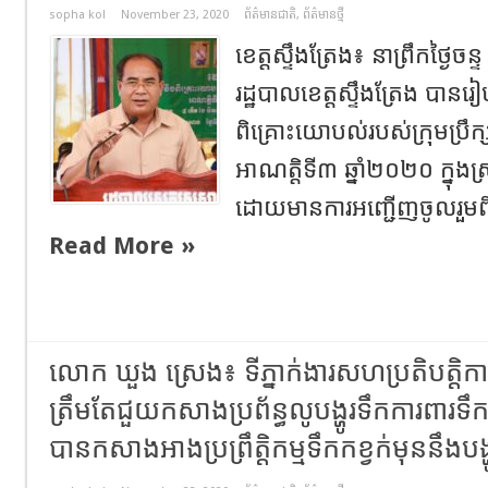
sopha kol
November 23, 2020
ព័ត៌មានជាតិ
,
ព័ត៌មានថ្មី
ខេត្តស្ទឹងត្រែង៖ នាព្រឹកថ្ងៃចន
រដ្ឋបាលខេត្តស្ទឹងត្រែង បានរៀ
ពិគ្រោះយោបល់របស់ក្រុមប្រឹក្ស
អាណត្តិទី៣ ឆ្នាំ២០២០ ក្នុងស
ដោយមានការអញ្ជើញចូលរួម
Read More »
លោក ឃួង ស្រេង៖ ទីភ្នាក់ងារសហប្រតិបត្ដិកា
ត្រឹមតែជួយកសាងប្រព័ន្ធលូបង្ហូរទឹកការពារទឹ
បានកសាងអាងប្រព្រឹត្តិកម្មទឹកកខ្វក់មុននឹងបង្