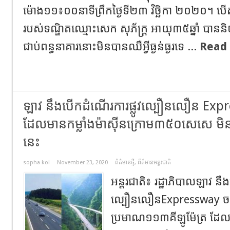
ម៉ោង១១៖០០នាទីព្រឹកថ្ងៃទី២៣ វិច្ឆិកា ២០២០។ 
របស់ទណ្ឌិតឈ្មោះសេក សុភ័ក្ត្រ អាយុ៣៥ឆ្នាំ បា
ជាប់ពន្ធនាគារនោះមិនបានឈឺអ្វីធ្ងន់ធ្ងរទេ ...
Read
ឡាវ នឹងបើកដំណើរការផ្លូវល្បឿនលឿន Expres
ដែលមានកម្លាំងម៉ាស៊ីនក្រោម៣៥០សេសេ មិនមា
នេះ
sopha kol
November 23, 2020
ព័ត៌មានថ្មី
,
ព័ត៌មានអន្តរជាតិ
អន្តរជាតិ៖ រដ្ឋាភិបាលឡាវ នឹ
ល្បឿនលឿនExpressway ចម
ប្រមាណ១១៣គីឡូម៉ែត្រ ដែលភ្ជ