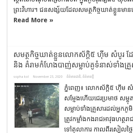
ព្រះវិហារ។ ជនសង្ស័យដែលសមត្ថកិច្ចឃាត់ខ្លួនមានឈ្
Read More »
សមត្ថកិច្ចឃាត់ខ្លួនលោកស័ក្តិ៥ ហ៊ីម សំបូរ
និង គំរាមកំហែងបាញ់សម្លាប់គូទំនាស់ទាំងគ្រ
sopha kol
November 23, 2020
ព័ត៌មានជាតិ
,
ព័ត៌មានថ្មី
ភ្នំពេញ៖ លោកស័ក្តិ៥ ហ៊ីម 
សម្ញែងហើយជេរប្រមាថ សម្លុ
សម្លាប់ទាំងគ្រួសារដល់អ្នក
ត្រូវកម្លាំងកងរាជអាវុធហត្ថរាជ
ទៅតុលាការ កាលពីរសៀលថ្ងៃទី