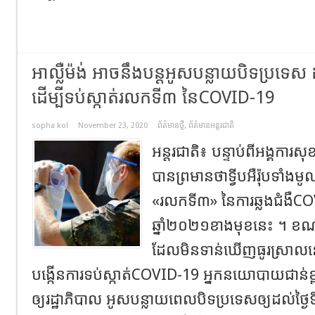
អាល្លឺម៉ង់ អាចនឹងបន្តអូសបន្លាយបិទប្រទេស ដល
ដើម្បីទប់ស្កាត់រលកទី៣ នៃCOVID-19
sopha kol
November 23, 2020
ព័ត៌មានថ្មី
,
ព័ត៌មានអន្តរជាតិ
អន្តរជាតិ៖ បន្ទាប់ពីអង្គ
បានព្រមានថាទ្វីបអឺរ៉ុបទាំ
«រលកទី៣» នៃការឆ្លងជំងឺC
ឆ្នាំ២០២១ខាងមុខនេះ ។ ខណៈ
ដែលមិនទាន់ឃើញធូរស្រាលន
បង្កើនការទប់ស្កាត់COVID-19 អ្នកនយោបាយជាន់ខ្ព
ឲ្យរដ្ឋាភិបាល អូសបន្លាយពេលបិទប្រទេសឲ្យដល់ថ្ងៃទ