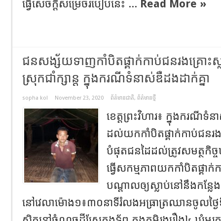
ធ្វើសេចក្តីសម្រេចរបៀបនេះ ...
Read More »
ជនសង្ស័យទាញកាំបិតផ្គាក់កាប់ជនរងគ្រោះស្ល
ស្រុកជាំក្សាន្ត ក្នុងករណីទំនាស់ឌឺដងដាក់គ្នា
sopha kol
November 23, 2020
ព័ត៌មានជាតិ
,
ព័ត៌មានថ្មី
ខេត្តព្រះវិហារ៖ ក្នុងករណីទ
ដល់យកកាំបិតផ្គាក់កាប់ជនរងគ្
បំផុតជនដៃដល់ត្រូវសមត្ថកិច្ចឃ
ធ្វើសកម្មភាពយកកាំបិតផ្គាក
បណ្តាលឲ្យស្លាប់នៅនឹងកន្
នៅវេលាម៉ោង១៖៣០នាទីរំលងអធ្រាត្រឈានចូលថ្ងៃទី២
ស្ថិតនៅចំណុចដីស្រែកងទ័ព ក្នុងភូមិរុងរឿង៤ ឃុំមរតក 