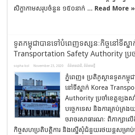
សិក្ខាកាមសរុបចំនួន ១៥០នាក់ ...
Read More »
ទូតកម្ពុជាបានទៅបំពេញទស្សនៈកិច្ចនៅទីស្នា
Transportation Safety Authority ប្រចា
sopha kol
November 23, 2020
ព័ត៌មានជាតិ
,
ព័ត៌មានថ្មី
ភ្នំពេញ៖ ប្រតិភូស្ថានទូតកម្
នៅទីស្នាក់ Korea Transp
Authority ប្រចាំខេត្តខ្យងសា
បច្ចេកទេស និងការគ្រប់គ្រងយាន
ចរាចរសាធារណៈ ពិភាក្សាលើកិច
កិច្ចសហប្រតិបត្តិការ និងស្នើសុំជំនួយរថយន្ដសម្រ