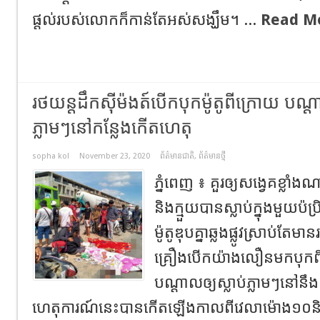
ផ្តល់របស់លោកក៏កាន់តែអស់សង្ឃឹម។ ...
Read M
រថយន្តដឹកសុីម៉ងត៍បើកបុកម៉ូតូពីក្រោយ បណ្តាល
ភ្លាមៗនៅកន្លែងកើតហេតុ
sopha kol
November 23, 2020
ព័ត៌មានជាតិ
,
ព័ត៌មានថ្មី
ភ្នំពេញ ៖ គួរឲ្យសង្វេគខ្លាំង
និងក្មួយបានស្លាប់ក្នុងមួយប៉
ម៉ូតូឌុបគ្នាឆ្លងផ្លូវស្រាប់តែម
គ្រឿងបើកយ៉ាងលឿនមកបុកព
បណ្ដាលឲ្យស្លាប់ភ្លាមៗនៅនឹ
ហេតុការណ៍នេះបានកើតឡើងកាលពីវេលាម៉ោង១០និ