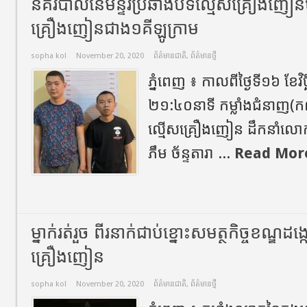
នគរបាលនៃមន្ទីរប្រឆាំងបទល្មើសគ្រឿងញៀនប
គ្រឿងញៀនជាង១គីឡូក្រាម
sopha kol
November 20, 2020
ព័ត៌មានជាតិ
,
ព័ត៌មានថ្មី
ភ្នំពេញ ៖ កាលពីថ្ងៃទី១៦ ខែវិ
២១:៤០នាទី កម្លាំងជំនាញ(ក៣
ល្មើសគ្រឿងញៀន ដឹកនាំលោ
ភឹម ច័ន្ទតារា ...
Read Mor
ម្នាក់រត់រួច​ ពីរនាក់ជាប់ខ្នោះសមត្ថកិច្ចខណ្ឌដង្
គ្រឿងញៀន
sopha kol
November 20, 2020
ព័ត៌មានជាតិ
,
ព័ត៌មានថ្មី