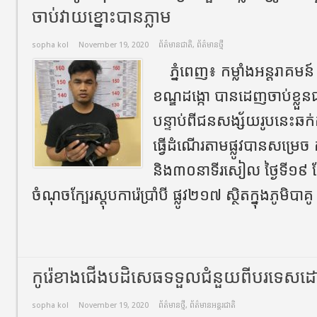
ចាប់វាយខ្នោះបានភ្លាម
sopha kol
November 19, 2020
ព័ត៌មានជាតិ
,
ព័ត៌មានថ្មី
​ ភ្នំពេញ​៖​ កម្លាំងអន្តរាគម
ខណ្ឌដង្កោ​ បានដេញចាប់ខ្លួនជ
បន្ទាប់ពីជនសង្ស័យរូបនេះ​ឆក់កា
ធ្វេីដំណេីរតាមផ្លូវ​បានសម្រ
និង៣០នាទីរសៀល ថ្ងៃទី១៩ ខែវ
ចំណុចក្បែរស្តុបការ៉េប្រាំបី ផ្លូវ២១៧ ស្ថិតក្នុងភូមិបាគូ
កូរ៉េខាងជើង​បដិសេធទទួលជំនួយពីបរទេសដោយខ
sopha kol
November 19, 2020
ព័ត៌មានថ្មី
,
ព័ត៌មានអន្តរជាតិ