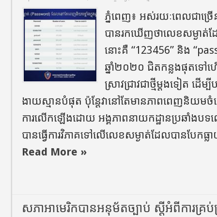
ភ្នំពេញ៖ អស់រយៈពេលជាច្រើនឆ្ន
បានរកឃើញថាលេខសម្ងាត់ដែល
នោះគឺ “123456” និង “p
ឆ្នាំ២០២០ ជិតកន្លងផុតទៅហ
ស្រាវជ្រាវជាថ្មីម្តងទៀត ដើម្
ងាយស្មានបំផុត ប៉ុន្តែវានៅតែមានភាពពេញនិយមចំពោ
ការលើកឡើងដោយ អង្គភាពនាយកដ្ឋានប្រឆាំងបទល្មើសប
បានធ្វើការវិភាគទៅលើលេខសម្ងាត់ដែលបានបែកធ្
Read More »
សភាអាមេរិកបានអនុម័តច្បាប់ ស្តីអំពីការគ្រប