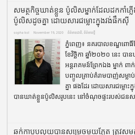
សមត្ថកិច្ចឃាត់ខ្លួន ប៉ូលិសម្នាក់ដែលដកកាំភ្ល
ប៉ូលិសដូចគ្នា ដោយសារជម្លោះក្នុងវង់ផឹកស៊ី
sopha kol
November 19, 2020
ព័ត៌មានជាតិ
,
ព័ត៌មានថ្មី
ភ្នំពេញ៖ នគរបាលខណ្ឌពោធិ៍
ខែវិច្ឆិកា ឆ្នាំ២០២០ នេះ បាន
អន្តរាគមន៍ព្រែកឯង ម្នាក់ ពាក
បញ្ចូលគ្រាប់គំរាមបាញ់សម្លាប់ប
គ្នា ផងដែរ ដោយសារជម្លោះក្នុង
បានឃាត់ខ្លួនប៉ូលិសរូបនេះ នៅចំណុចផ្ទះរបស់ជនសង
ឆក់កាបូបលុយបានសម្រេច​មួយភ្លែត​ ត្រូវសមត្