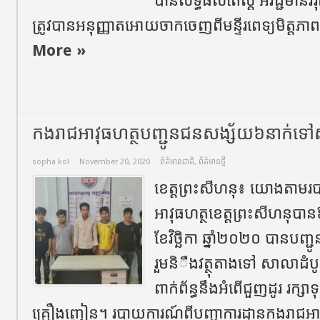
បានលទ្ធផលតេស្ត អវិជ្ជមានវី
ត្រូវបានអនុញ្ញាតអោយចាកចេញពីមន្ទីរពេទ្យមិត្តភាពខ
More »
កងរាជអាវុធហត្ថបញ្ជូនជនសង្ស័យ៦នាក់ទៅស
sopha kol
November 20, 2020
ព័ត៌មានជាតិ
,
ព័ត៌មានថ្មី
ខេត្តព្រះសីហនុ៖ យោងតាម
អាវុធហត្ថខេត្តព្រះសីហនុបា
ខែវិច្ឆិកា ឆ្នាំ២០២០ បានបញ
រួមនិឹងវត្ថុតាងទៅ សាលាដំបូងខ
ពាក់ព័ន្ធនឹងអំពើជួញដូរ រក្សាទ
គ្រឿងញៀន។ របាយការណ៍ពីបញ្ជាការដ្ឋានកងរាជអា