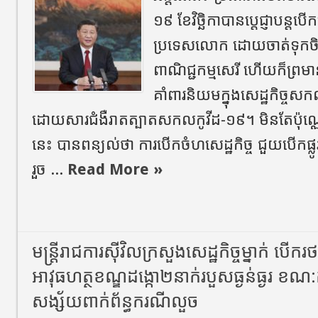
១៩ ខែវិច្ឆិកាបាន​ប្តេជ្ញា​បន្ត​បើ
ប្រទេស​លោក ​ដោយ​ចាត់ទុក​ចិន​ជ
ពាណិជ្ជកម្ម​សេរី ហើយក៏​ព្
គាំពារ​និយម​ក្នុង​សេដ្ឋកិច្ច​ស
ដោយសារ​ជំងឺ​រាតត្បាត​សកល​កូ​វីដ​-១៩​។ មិនតែប៉ុណ
នេះ បានពន្យល់ថា ការបើកចំហ​សេដ្ឋកិច្ច ជួយ​បើកផ្លូវ
រួច ...
Read More »
មន្រ្តីរាជការស៊ីវិលក្រសួងសេដ្ឋកិច្ច​ម្នាក់​ បេីក
អាវុធហត្ថខណ្ឌដង្កោ២នាក់របួសធ្ងន់ធ្ងរ ខណ
សង្ស័យពាក់ព័ន្ធករណីលួច