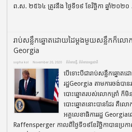
ព​.​ស​. ២៥៦៤​ ត្រូវ​នឹង​ ថ្ងៃ​ទី​១៩​ ខែវិច្ឆិកា​ ឆ្នាំ​២០២០​
រាប់សន្លឹកឆ្នោតដោយដៃម្តងមួយសន្លឹកក៏លោកត្
Georgia
sopha kol
November 20, 2020
ព័ត៌មានថ្មី
,
ព័ត៌មានអន្តរជាតិ
បើទោះបីជារាប់សន្លឹកឆ្នោតដោ
រដ្ឋ​Georgia តាមការចង់បានរ
បោះឆ្នោតរបស់លោកត្រាំ ក៏មិន
បោះឆ្នោតនោះបានដែរ គឺលោ
អគ្គលេខាធិការ​រដ្ឋ Georgi
Raffensperger ​កាលពីថ្ងៃទី​១៩ខែវិច្ឆិកា​បានប្រកា