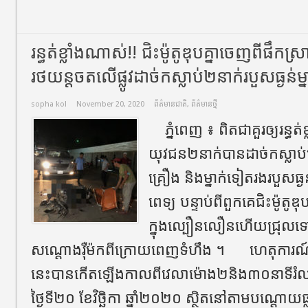
រន្ធត់ខ្លាំងណាស់!! ជិះម៉ូតូឌុបគ្នាចេញពីផឹកស
រថយន្តចតលើផ្លូវដាច់ក​ស្លាប់២នាក់​របួសធ្ងន់ម្ន
sopha kol
November 20, 2020
ព័ត៌មានជាតិ
,
ព័ត៌មានថ្មី
​ ភ្នំពេញ ៖​ ពិតជាគួរឲ្យរន្ធ
យុវជន២នាក់បានដាច់ក​ស្លាប់
គ្រឿង​ និងម្នាក់ទៀតរងរបួសធ្ងន
ពេទ្យ​ បន្ទាប់ពីពួកគេជិះម៉ូតូ
ក្នុងល្បឿនលឿនហើយជ្រុលទៅ
សណ្ដោងរុឺម៉កពីក្រោយ​ពេញទំហឹង​ ។ ​ ហេតុការណ៍គ្
នេះបានកេីតឡេីងកាលពីវេលាម៉ោង២និង៣០នាទីរំល
ថ្ងៃទី២០​ ខែវិច្ឆិកា​ ឆ្នាំ២០២០​ ស្ថិតនៅតាមបណ្ដោយផ្ល