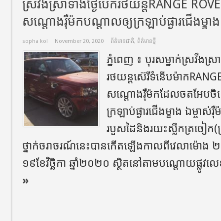
ស្រវឹងស្រាទាំងថ្ងៃបើករថយន្តRANGE ROVER
សណ្ដោងរុឺម៉កបណ្ដាលឲ្យក្រឡាប់ផ្ងារជើងម្ខាង
sopha kol
November 20, 2020
ព័ត៌មានជាតិ
,
ព័ត៌មានថ្មី
ភ្នំពេញ​ ៖​ បុរសម្នាក់ស្រវឹងស្
រថយន្តស៊េរីទំនើបម៉ាកRANGE
សណ្ដោងរុឺម៉កដែលចតអែបចិញ្ចើ
ក្រឡាប់ផ្ងារជើងម្ខាង​ ឯម្ចាស់
របួសដៃនិងរយះស្លឹកត្រចៀក(ស
ថ្នាក់ចរាចរណ៍នេះបានកើតឡើងកាលពីវេលាម៉ោង ២ន
១៩​ខែវិច្ឆិកា​ ឆ្នាំ២០២០​ ស្ថិតនៅតាមបណ្ដោយផ្លូវ
»