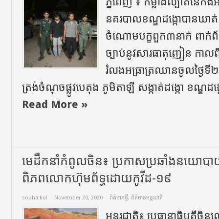
ភ្នំពេញ​ ៖​ កម្លាំងល្បាត​នៃក
នគរបាលខណ្ឌដង្កោ​បានឃាត់ខ្
ចំណោមបក្ខពួក៣នាក់​ ពាក់ព
ច្បាប់នូវសារធាតុញៀន​ កាល
រំលងអធ្រាត្រឈានចូលថ្ងៃទី២០
ត្រង់ចំណុចផ្លូវបេតុង ភូមិតាឡី សង្កាត់ដង្កោ ខណ្ឌដង្ក
Read More »
មេដឹកនាំកំពូលចិន៖ ប្រកាស​ប្រឆាំង​នយោបាយ​គ
ពិភពលោក​ហ៊ុមព័ទ្ធ​ដោយ​កូ​វីដ​-១៩
sopha kol
November 20, 2020
ព័ត៌មានថ្មី
,
ព័ត៌មានអន្តរជាតិ
អន្តរជាតិ៖ ​ប្រធានាធិបតីចិនល