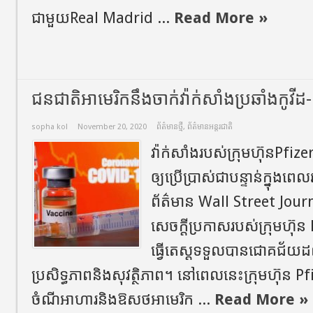
ជាមួយReal Madrid ...
Read More »
ជនជាតិអាមេរិក​នឹងចាក់វ៉ាក់សាំងប្រឆាំងកូវីដ
sopha kol
November 20, 2020
ព័ត៌មានថ្មី
,
ព័ត៌មានអន្តរជាតិ
វ៉ាក់សាំង​របស់ក្រុមហ៊ុន​Pfize
ឲ្យប្រើប្រាស់​ជាបន្ទាន់​ក្នុ
ព័ត៌មាន Wall Street Jour
សេចក្តីប្រកាសរបស់ក្រុមហ៊ុន
ធ្វើតេស្ត​ទទួលបាន​ជោគជ័យ​
ប្រសិទ្ធភាពនិង​សុវត្ថិភាព​។ នៅពេលនេះក្រុមហ៊ុន Pf
ចំណីអាហារនិងឱសថអាមេរិក ...
Read More »