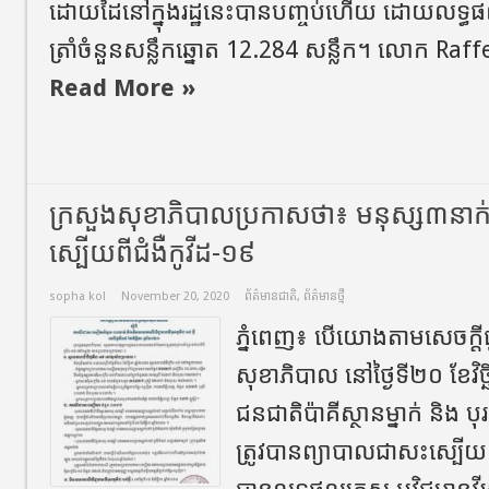
ដោយដៃនៅក្នុងរដ្ឋនេះបានបញ្ចប់ហើយ ដោយលទ្
ត្រាំ​ចំនួនសន្លឹកឆ្នោត 12.284 សន្លឹក។ លោក​ Raf
Read More »
ក្រសួងសុខាភិបាលប្រកាសថា៖ មនុស្ស៣នា
ស្បើយពីជំងឺកូវីដ-១៩
sopha kol
November 20, 2020
ព័ត៌មានជាតិ
,
ព័ត៌មានថ្មី
ភ្នំពេញ៖ បើយោងតាមសេចក្តី
សុខាភិបាល នៅថ្ងៃទី២០ ខែវិច្
ជនជាតិប៉ាគីស្ថានម្នាក់ និង 
ត្រូវបានព្យាបាលជាសះស្បើយ