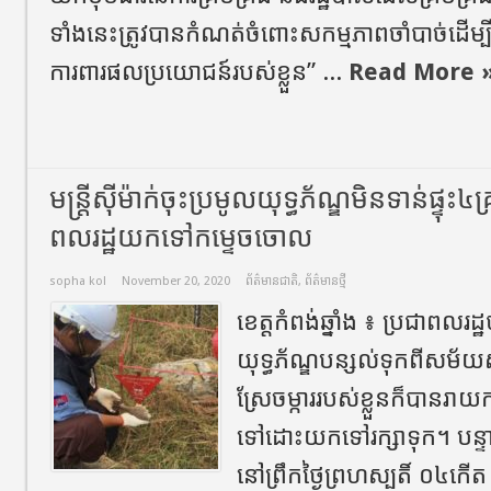
ទាំងនេះត្រូវបានកំណត់ចំពោះសកម្មភាពចាំបាច់ដើម្បីរ
ការពារផលប្រយោជន៍របស់ខ្លួន” ...
Read More 
មន្ត្រីស៊ីម៉ាក់ចុះប្រមូលយុទ្ធភ័ណ្ឌមិនទាន់​ផ្ទុះ​៤
ពលរដ្ឋយកទៅកម្ទេចចោល
sopha kol
November 20, 2020
ព័ត៌មានជាតិ
,
ព័ត៌មានថ្មី
ខេត្ត​កំពង់ឆ្នាំង​ ៖​ ប្រជាពល
យុទ្ធភ័ណ្ឌបន្សល់ទុកពីសម័យសង្
ស្រែចម្ការរបស់ខ្លួនក៏បានរាយក
ទៅដោះយកទៅរក្សាទុក។ បន្ទា
នៅ​ព្រឹក​ថ្ងៃ​ព្រហស្បតិ៍​ ០៤​កើត​