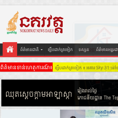
ព័ត៌មានជាតិ
ខ្សឹបដាក់ត្រចៀក
ទស្សនៈ
ព័ត៌មានអន្តរជ
ព័ត៌មានទាន់ហេតុការណ៍៖
ខ្សឹបដាក់ត្រចៀក ៖ ដល់ករ ! ឈ្មួញដ