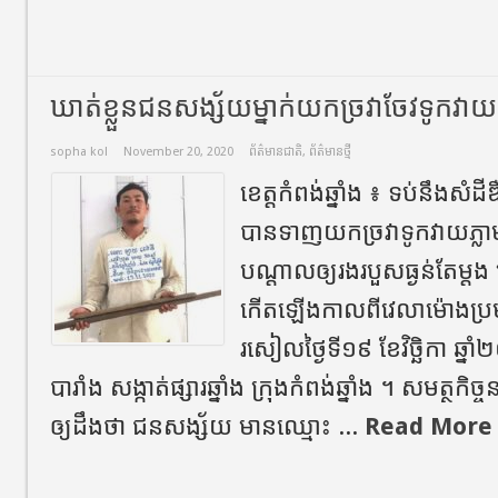
ឃាត់ខ្លួនជនសង្ស័យម្នាក់យកច្រវាចែវទូកវាយអ
sopha kol
November 20, 2020
ព័ត៌មានជាតិ
,
ព័ត៌មានថ្មី
ខេត្តកំពង់ឆ្នាំង ៖ ទប់នឹងសំដ
បានទាញយកច្រវាទូកវាយភ្ល
បណ្តាលឲ្យរងរបួសធ្ងន់តែម្ត
កើតឡើងកាលពីវេលាម៉ោងប្
រសៀលថ្ងៃទី១៩ ខែវិច្ឆិកា ឆ្
បារាំង សង្កាត់ផ្សារឆ្នាំង ក្រុងកំពង់ឆ្នាំង ។ សមត្ថកិ
ឲ្យដឹងថា ជនសង្ស័យ មានឈ្មោះ ...
Read More