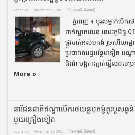
sopha kol
November 20, 2020
ព័ត៌មានជាតិ
,
ព័ត៌មានថ្មី
​ ភ្នំពេញ​ ៖​ បុរសម្នាក់បេី
ពាក់ស្លាកលេខ​ ខេមរភូមិន្ទ​ 
ផ្លូវបាក់អស់១កង់​ រួចហេីយផ្លោ
ប្រជាពលរដ្ឋបន្ថែមទៀត​ បណ្
ដំណំ​ បង្កការភ្ញាក់ផ្អេីលដល់ប្
More »
នារីជនជាតិឥណ្ឌាបេីករថយន្តបុកម៉ូតូរបួសធ្ងន់
មួយគ្រឿងទៀត
sopha kol
November 20, 2020
ព័ត៌មានជាតិ
,
ព័ត៌មានថ្មី