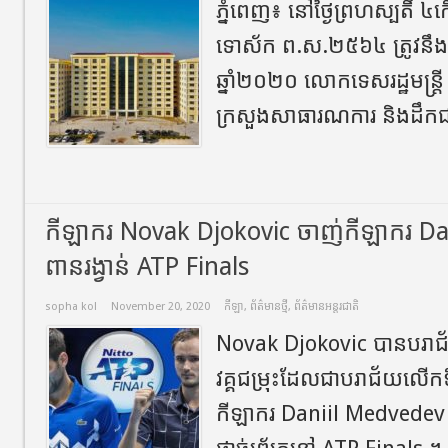
ភ្នំពេញ៖ នៅថ្ងៃព្រហស្បតិ៍ ៤ក
ទោស័ក ព.ស.២៥៦៤ ត្រូវនឹងថ្ងៃ
ឆ្នាំ២០២០ លោកទេសរដ្ឋមន្ត្រី ស៊
ក្រសួងសាធារណការ និងដឹកជញ
កីឡាករ Novak Djokovic ចាញ់កីឡាករ Dan
ពានរង្វាន់ ATP Finals
sopha kol
November 20, 2020
កីឡា
,
ព័ត៌មានថ្មី
,
ព័ត៌មានអន្តរជាតិ
Novak Djokovic បានបរាជ័យក
វគ្គជម្រុះដែលជាបរាជ័យលើក
កីឡាករ Daniil Medvedev