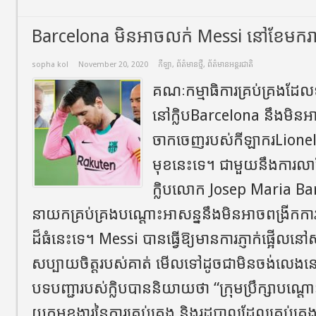
Barcelona មិនអាចលក់ Messi នៅខែមករ
sopha kol
November 20, 2020
កីឡា
,
ព័ត៌មានថ្មី
,
ព័ត៌មានអន្តរជាតិ
គណៈកម្មាធិការគ្រប់គ្រងដែល
នៅក្លិបBarcelona នឹងមិនអា
ចាកចេញរបស់កីឡាករLione
មុខនេះទេ។ ជាមួយនឹងការល
ក្លិបលោក Josep Maria B
នាយកគ្រប់គ្រងបណ្តោះអាសន្ននឹងមិនអាចពង្រីកការសម្
ដ៏ធំនេះទេ។ Messi បានធ្វើឱ្យមានការភ្ញាក់ផ្អើលនៅ
សប្បាយចិត្តរបស់គាត់ មើលទៅដូចជាមិនចង់លេងន
បទបញ្ជារបស់ក្លិបបាននិយាយថា “ក្រុមប្រឹក្សាបណ្
យកមុខងារនៃការគ្រប់គ្រង និងរដ្ឋបាលដែលគ្រប់គ្រងដ