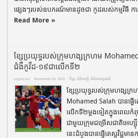
ផ្សេងៗរបស់ឧបករណ៍មានដូចជា កូដរបស់កម្មវិធី ការគ
Read More »
ខ្សែប្រយុទ្ធរបស់ក្រុមហង្សក្រហម Mohamed S
ជំងឺកូវីដ-១៩ជាលើកទី២
sopha kol
November 20, 2020
កីឡា
,
ព័ត៌មានថ្មី
,
ព័ត៌មានអន្តរជាតិ
ខ្សែប្រយុទ្ធរបស់ក្រុមហង្សក
Mohamed Salah បានធ្វើតេស្
លើកទី២ម្តងទៀតក្នុងពេលកំពុង
ជាមួយក្រុមជម្រើសជាតិអេហ្ស៊ីប
នេះដំបូងបានធ្វើតេស្តវិជ្ជម