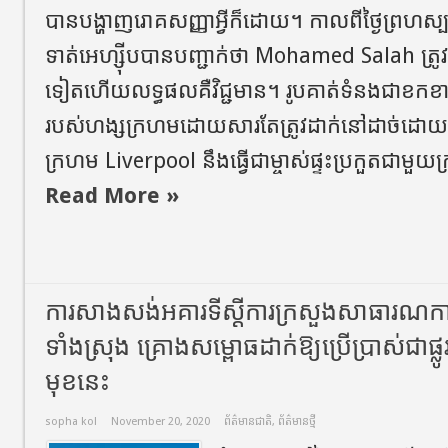
បានបង្ហាញរោគសញ្ញាអ្វីក៏ដោយ។ កាលពីថ្ងៃព្រហស
ទាត់អេហ្ស៊ីបបានបញ្ជាក់ថា Mohamed Salah ត្រូវ
ទៀតហើយលទ្ធផលគឺវិជ្ជមាន។ រូបគាត់ទំនងជាខកខាន
របស់ហង្សក្រហមដោយសារតែត្រូវដាក់នៅដាច់ដោយឡ
ក្រហម Liverpool នឹងធ្វើជាម្ចាស់ផ្ទះប្រកួតជាមួយក
Read More »
ការសាងសង់អគារទីស្តីការក្រសួងសាធារណការ 
ទាំងស្រុង គ្រោងសម្ពោធដាក់ឱ្យប្រើប្រាស់ជាផ្
មុខនេះ
sopha kol
November 20, 2020
ព័ត៌មានជាតិ
,
ព័ត៌មានថ្មី