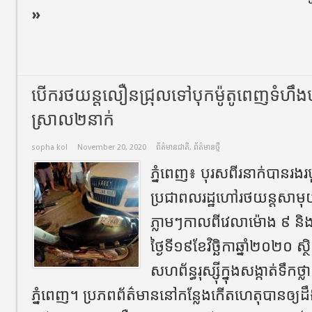
»
បើករថយន្តលឿនជ្រុលទៅបុកម៉ូតូពេញទំហឹងបណ
ស្រាល២នាក់
sopha kol
November 20, 2020
ព័ត៌មានជាតិ
,
ព័ត៌មានថ្មី
ភ្នំពេញ៖ បុរសពីរនាក់បានរងរ
ប្រជាពលរដ្ឋហៅរថយន្តសាមុយដ
ភ្លាមៗកាលពីវេលាម៉ោង ៩ ន
ថ្ងៃទី១៩ខែវិច្ឆិកាឆ្នាំ២០២០ 
សហព័ន្ធរុស្ស៊ីក្នុងសង្កាត់ទឹ
ភ្នំពេញ។ ប្រភពព័ត៌មាននៅកន្លែងកើតហេតុបានឲ្យ