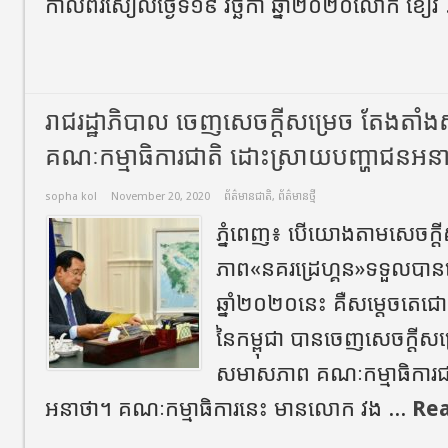
កាលពីរសៀលថ្ងៃទី១៩ វិច្ឆិកា ឆ្នាំ២០២០លោក ខៀវ 
រាជរដ្ឋាភិបាល ចេញសេចក្តីសម្រេច តែងតា
គណៈកម្មាធិការជាតិ ដោះស្រាយបញ្ហាជនអន
sopha kol
November 20, 2020
ព័ត៌មានជាតិ
,
ព័ត៌មានថ្មី
ភ្នំពេញ៖ បើយោងតាមសេចក្តី
ភាព«នគរដ្រេហ្គន»ទទួលបាននៅព្
ឆ្នាំ២០២០នេះ គឺសម្តេចតេជោ 
នៃកម្ពុជា បានចេញសេចក្តីសម្រ
សមាសភាព គណៈកម្មាធិការជ
អនាថា។ គណៈកម្មាធិការនេះ មានលោក វង ...
Re