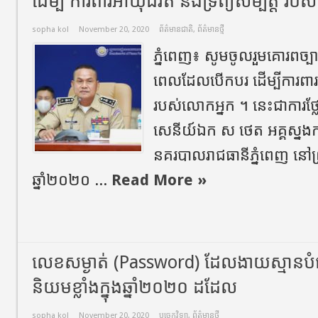
ដើម្បី ការពារអាយុជីវិត និងទ្រព្យសម្បត្តិ រប
sopha kol
November 20, 2020
ព័ត៌មានជាតិ
,
ព័ត៌មានថ្មី
ភ្នំពេញ៖ សូមចូលរួមគោរពច្បា
ពេលដែលបើកបរ ដើម្បីការពារអាយ
របស់លោកអ្នក ។ នេះជាការថ្
សេនីយ៍ឯក​ ស​ ថេត​ អគ្គស្នងក
នគរបាលរាជធានីភ្នំពេញ​ នៅព្រឹក
ឆ្នាំ២០២០​ ...
Read More »
លេខសម្ងាត់ (Password) ដែលងាយស្មានបំផុ
និយមខ្លាំងក្នុងឆ្នាំ២០២០ ដដែល
sopha kol
November 20, 2020
បច្ចេកវិទ្យា
,
ព័ត៌មានថ្មី