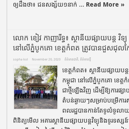
ឲ្យដឹងថា៖ ជនសង្ស័យ១នាក់ ...
Read More »
លោក ខៀវ កាញារីទ្ធ៖ ស្ថានីយផ្សាយបន្ត វិទ្យុ 
នៅលើភ្នំបូកគោ ខេត្តកំពត ត្រូវបានជួសជុលកែ
sopha kol
November 20, 2020
ព័ត៌មានជាតិ
,
ព័ត៌មានថ្មី
ខេត្តកំពត៖ ស្ថានីយផ្សាយបន្ត វ
កម្ពុជា នៅលើភ្នំបូកគោ ខេត្ត
ជាថ្មីឡើងវិញ ដើម្បីឱ្យការផ
តំបន់ឆ្ងាយៗសម្រាប់បម្រើការ
ពលរដ្ឋបានកាន់តែទូលំទូលា
ពិនិត្យមើល អគារស្ថានីយផ្សាយបន្តវិទ្យុនិងទូរទស្ស