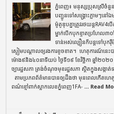
ភ្នំពេញ​៖​ មនុស្សប្រុសស្រីចំ
បញ្ជូនទៅសង្គ្រោះភ្លាមៗនៅឯម
ម៉ូតូឌុបគ្នាត្រូវរថយន្តRAV
ម្នាក់បេីកបុកខ្ទាតប្រហែល៣០ម
ទាន់អស់ល្បឿនក៏បន្តទៅបុក
ស្ងៀមបណ្តាលឲ្យរងការខូចខាត។ ហេតុការណ៍​នេះ
ម៉ោង៩និង៤០នាទីយប់​ ថ្ងៃទី១៩​ ខែវិច្ឆិកា ឆ្នាំ២០
ច្បារដ្ឋសភា​ ត្រង់ចំណុចមុខរដ្ឋសភា​ ស្ថិតក្នុងសង្កាត
តាមប្រភពព័ត៌មានបានឲ្យដឹងថា​ មុនពេលកេីតហេតុ
ពណ៌ខ្មៅ​ពាក់ស្លាកលេខភ្នំពេញ1FA- ...
Read Mo