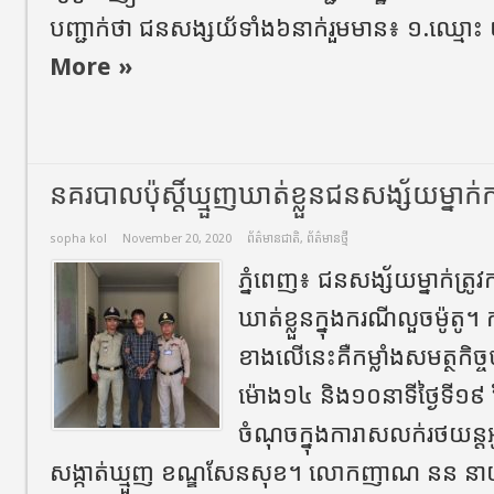
បញ្ជាក់ថា ជនសង្សយ័ទាំង៦នាក់រួមមាន៖ ១.ឈ្មោះ យ
More »
នគរបាលប៉ុស្តិ៍ឃ្មួញឃាត់ខ្លួនជនសង្ស័យម្នាក់
sopha kol
November 20, 2020
ព័ត៌មានជាតិ
,
ព័ត៌មានថ្មី
ភ្នំពេញ៖ ជនសង្ស័យម្នាក់ត្រូវក
ឃាត់ខ្លួនក្នុងករណីលួចម៉ូតូ។
ខាងលើនេះគឺកម្លាំងសមត្ថកិច
ម៉ោង១៤ និង១០នាទីថ្ងៃទី១៩ ខែ
ចំណុចក្នុងការាសលក់រថយន្តអូត
សង្កាត់ឃ្មួញ ខណ្ឌសែនសុខ។ លោកញាណ នន នាយនគ