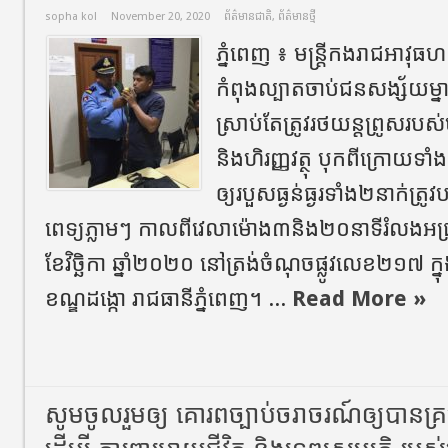
sopha kol
November 20, 2020
ព័ត៌មានជាតិ
,
ព័ត៌មានថ្មី
ភ្នំពេញ​ ៖​ មន្ត្រីកងរាជអាវ
កំពុងល្បាតចាប់ជនសង្ស័យម្នា
ស្រាប់តែត្រូវរថយន្តព្រូសរបស់មន
និងហិរញ្ញវត្ថុ បុកពីក្រោយ
ឲ្យរបួសធ្ងន់ធ្ងរទាំង២នាក់ត្រូវ
ពេទ្យភ្លាមៗ​ កាលពីវេលាម៉ោង៣​និង២០នាទីរំលងអធ្
ខែវិច្ឆិកា ឆ្នាំ​២០២០ នៅត្រង់ចំណុចផ្លូវលេខ២១៧ ក្នុ
ខណ្ឌដង្កោ រាជធានីភ្នំពេញ។ ...
Read More »
សូមចូលរួមឲ្យ គោរពច្បាប់ចរាចរណ៍ឲ្យបាន