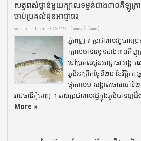
សត្វពស់ថ្លាន់មួយក្បាលទម្ងន់ជាង៣០គីឡូក្រា
ចាប់ប្រគល់ជូនអាជ្ញាធរ
sopha kol
November 20, 2020
ព័ត៌មានជាតិ
,
ព័ត៌មានថ្មី
ភ្នំពេញ ៖ ប្រជាពលរដ្ឋបានប្
ក្បាលមានទម្ងន់ជាង៣០គីឡូក្
ទៅប្រគល់ជូនអាជ្ញាធរ អង្គការអ
ភូមិនាព្រឹកថ្ងៃទី២០ ខែវិច្ឆិកា 
ថ្មគោល១ សង្កាត់ចោមចៅទី២
រាជធានីភ្នំពេញ ។ តាមប្រជាពលរដ្ឋក្នុងភូមិបានឲ្យដឹ
More »