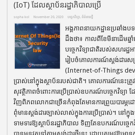
(IoT) ដែលស្ថាប័នរដ្ឋាភិបាលប្រើ
sopha kol
November 20, 2020
បច្ចេកវិទ្យា
,
ព័ត៌មានថ្មី
អង្គភាពនាយកដ្ឋានប្រឆាំងបទល្
ដឹងថា៖ កាលពីខែមីនាដើមឆ្នាំនេ
បច្ចេកវិទ្យាជាតិរបស់សហរដ្ឋអា
រៀបចំគោលការណ៍ស្តង់ដារសម្រ
(Internet-of-Things device
ប្រាស់នៅក្នុងស្ថាប័នរបស់ជាតិ។ គោលការណ៍នេះត្រូ
សុវត្ថិភាពចំពោះការប្រើប្រាស់ឧបករណ៍បច្ចេកវិទ្យា
វិញពិភពលោកជាច្រើនកំពុងតែមានការព្រួយបារម្
ពុំមានស្តង់ដារច្បាស់លាស់ក្នុងការប្រើប្រាស់។ នៅក្នុងច្
ទាមទារឱ្យស្ថាប័នរដ្ឋាភិបាល ទិញតែឧបករណ៍បច្ចេកវ
បានអនុវត្តទៅតាមស្តង់ដារថ្មីនេះ ដោយតម្រូវឱ្យមានក