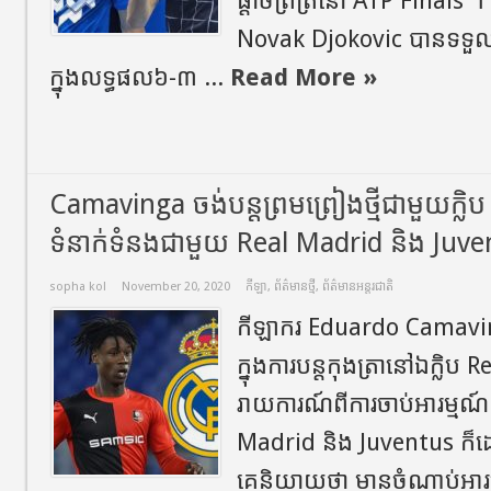
ផ្តាច់ព្រ័ត្រនៅ ATP Finals ។
Novak Djokovic បានទទួ
ក្នុងលទ្ធផល៦-៣ ...
Read More »
Camavinga ចង់បន្តព្រមព្រៀងថ្មីជាមួយក្ល
ទំនាក់ទំនងជាមួយ Real Madrid និង Juv
sopha kol
November 20, 2020
កីឡា
,
ព័ត៌មានថ្មី
,
ព័ត៌មានអន្តរជាតិ
កីឡាករ Eduardo Camavin
ក្នុងការបន្តកុងត្រានៅឯក្លិ
រាយការណ៍ពីការចាប់អារម្មណ៍ព
Madrid និង Juventus ក៏ដ
គេនិយាយថា មានចំណាប់អារម