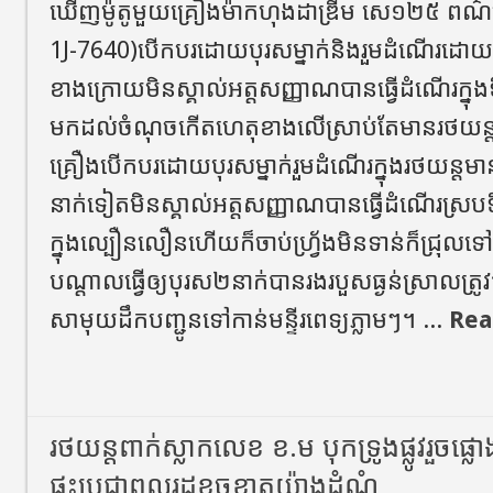
ឃើញម៉ូតូមួយគ្រឿងម៉ាកហុងដាឌ្រីម សេ១២៥ ពណ៌ខ្
1J-7640)បើកបរដោយបុរសម្នាក់និងរួមដំណើរដោយប
ខាងក្រោយមិនស្គាល់អត្តសញ្ញាណបានធ្វើដំណើរក្ន
មកដល់ចំណុចកើតហេតុខាងលើស្រាប់តែមានរថយន្តស៊
គ្រឿងបើកបរដោយបុរសម្នាក់រួមដំណើរក្នុងរថយន្តមាន
នាក់ទៀតមិនស្គាល់អត្តសញ្ញាណបានធ្វើដំណើរស្រ
ក្នុងល្បឿនលឿនហើយក៏ចាប់ហ្វ្រ័ងមិនទាន់ក៏ជ្រុលទ
បណ្ដាលធ្វើឲ្យបុរស២នាក់បានរងរបួសធ្ងន់ស្រាលត្រ
សាមុយដឹកបញ្ជូនទៅកាន់មន្ទីរពេទ្យភ្លាមៗ។ ...
Rea
រថយន្ត​ពាក់ស្លាកលេខ​ ខ.ម​ បុកទ្រូងផ្លូវរួចផ្ល
ផ្ទះប្រជាពលរដ្ឋខូចខាតយ៉ាងដំណំ