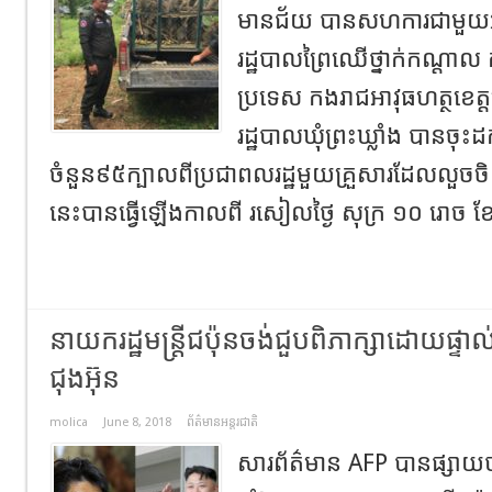
មានជ័យ បានសហការជាមួយអង្គកា
រដ្ឋបាលព្រៃឈើថ្នាក់កណ្តាល 
ប្រទេស កងរាជអាវុធហត្ថខេត្តព
រដ្ឋបាលឃុំព្រះឃ្លាំង បានចុះដ
ចំនួន៩៥ក្បាលពីប្រជាពលរដ្ឋមួយគ្រួសារដែលលួចចិញ្ច
នេះបានធ្វើឡើងកាលពី រសៀលថ្ងៃ សុក្រ ១០ រោច ខែ 
នាយករដ្ឋមន្ត្រីជប៉ុនចង់ជួបពិភាក្សាដោយផ្
ជុងអ៊ុន
molica
June 8, 2018
ព័ត៌មានអន្តរជាតិ
សារព័ត៌មាន AFP បានផ្សាយថា