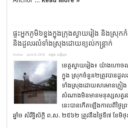
Anchor ...
Read More »
ផ្ទះអ្នកភូមិ៦ខ្នងក្នុងក្រុងស្វាយរៀង និងស្រុក
និងដួលរលំទាំងស្រុងដោយខ្យល់កន្រ្តាក់
molica
June 8, 2018
សង្គម
,
សន្តិសុខ
ខេត្តស្វាយរៀង៖ យ៉ាងហោចណា
ក្នុង ស្រុកចំនួន២ត្រូវបានដ
ទាំងស្រុងដោយសារមានភ្លៀង និង
សំណាងមិនមានមនុស្សសត្វរងគ
នេះបានកើតឡើងកាលពីថ្ងៃព្រ
ឆ្នាំច សំរឹទ្ធិស័ក្តិ ព.ស. ២៥៦២ ត្រូវនឹងថ្ងៃទី៧ ខែមិថ