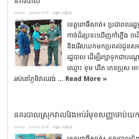
នគរបាល
molica
June 8, 2018
សង្គម
,
សន្តិសុខ
ខេត្តពោធិ៍សាត់៖ ប្រជាពលរដ្ឋម
កាច់ជ័រប្រទះឃើញកាំភ្លើង ១ដ
និងរើសយកមកប្រគល់ជូនសមត្ថក
រដ្ឋបាល ដើម្បីរក្សាទុកជាបណ្
ឈ្មោះ ខុម ឃឺត ភេទប្រុស អាយ
រស់នៅភូមិវាលវង់ ...
Read More »
នគរបាលស្រុកវាលវែងអប់រំមុខសញ្ញាចាប់យកដី
molica
June 8, 2018
សង្គម
,
សន្តិសុខ
ខេត្តពោធិ៍សាត់៖ នគរបាលជំនា