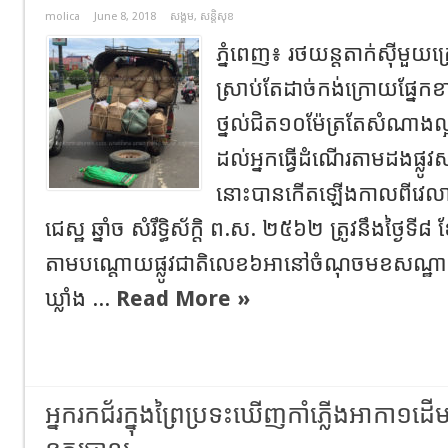
molica
June 8, 2018
សង្គម
,
សន្តិសុខ
ភ្នំពេញ៖ រថយន្តតាក់ស៊ីមួ
ស្រាប់តែដាច់កង់ក្រោយផ្នែកខ
ថ្នល់ជិត១០ម៉ែត្រតែសំណាងល្
ដល់អ្នកធ្វើដំណើរតាមដងផ្ល
នោះបានកើតឡើងកាលពីវេលាព្រ
ជេស្ឋ ឆ្នាំច សំរឹទ្ធិស័ក្តិ ព.ស. ២៥៦២ ត្រូវនឹងថ្ងៃទី៨
តាមបណ្តោយផ្លូវជាតិលេខ៦អានៅចំណុចមខសណ្ឋាគា
ឃ្លាំង ...
Read More »
អ្នករកជ័រក្នុងព្រៃប្រទះឃើញកាំភ្លើងអាកា