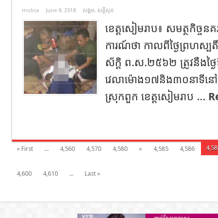
molica
June 8, 2018
សង្គម
,
សន្តិសុខ
ខេត្តសៀមរាប៖ សមត្ថកិច្ចន
ការណ៍ថា កាលពីថ្ងៃព្រហស្បតិ៍ ៩
ស័ក្តិ ព.ស.២៥៦២ ត្រូវនឹងថ្ង
វេលាម៉ោង១៧និង៣០នាទីនៅចំ
ស្រុកពួក ខេត្តសៀមរាប ...
R
4,58
« First
...
4,560
4,570
4,580
«
4,585
4,586
4,600
4,610
...
Last »