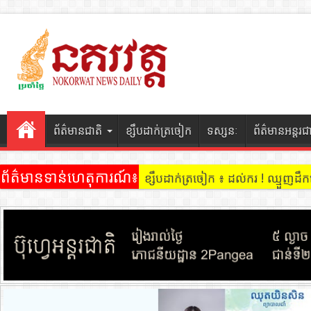
ព័ត៌មានជាតិ
ខ្សឹបដាក់ត្រចៀក
ទស្សនៈ
ព័ត៌មានអន្តរជ
ព័ត៌មានទាន់ហេតុការណ៍៖
ខ្សឹបដាក់ត្រចៀក ៖ ដល់ករ ! ឈ្មួញដ