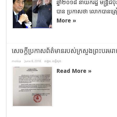
ឆ្នាំ២០១៨ នាយករដ្ឋ មន្ត្រីជ
បាន ប្រកាសថា លោកបានត្រ
More »
សេចក្តីប្រកាសព័ត៌មានរបស់ក្រសួងព្រះបរមរា
molica
June 8, 2018
សង្គម
,
សន្តិសុខ
Read More »