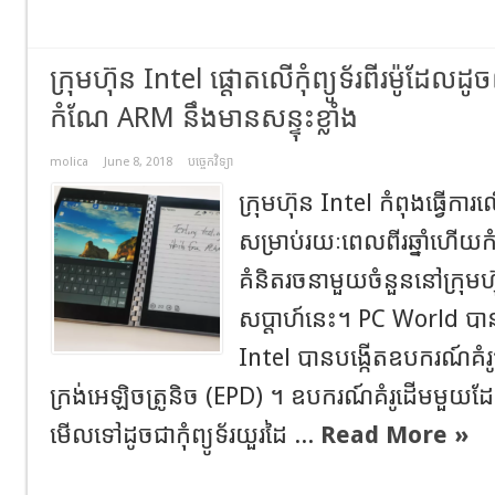
ក្រុមហ៊ុន Intel ផ្តោតលើកុំព្យូទ័រពីរម៉ូដែលដ
កំណែ ARM នឹងមានសន្ទុះខ្លាំង
molica
June 8, 2018
បច្ចេកវិទ្យា
ក្រុមហ៊ុន Intel កំពុងធ្វើការលើ
សម្រាប់រយៈពេលពីរឆ្នាំហើយកំ
គំនិតរចនាមួយចំនួននៅក្រុ
សប្តាហ៍នេះ។ PC World បាន
Intel បានបង្កើតឧបករណ៍គំរូ
ក្រង់អេឡិចត្រូនិច (EPD) ។ ឧបករណ៍គំរូដើមមួយ
មើលទៅដូចជាកុំព្យូទ័រយួរដៃ ...
Read More »