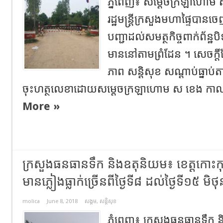
ភ្នំពេញ៖ សម្តេចក្រឡាហោម ស 
រដ្ឋមន្ត្រី​ក្រសួងមហាផ្ទៃ​បាន​
បញ្ជា​ដល់​សមត្ថកិច្ច​ពាក់​ព័​ន្
មាននៅ​តាម​ព្រំដែន ។ ​សេចក្តីណែនា
ភាព សន្តិសុខ សណ្តាប់ធ្នាប់​
ចុះហត្ថលេខា​ដោយ​សម្តេចក្រឡាហោម ស ខេ​ង កាលពី​ថ
More »
ក្រសួង​ធនធានទឹក និង​ឧតុនិយម៖ ខេត្ត​កោះកុង
មាន​ភ្លៀង​ធ្លាក់​ច្រើន​ពីថ្ងៃ​ទី​៨ ដល់​ថ្ងៃទី​១៥ មិថុ
molica
June 8, 2018
សង្គម
,
សន្តិសុខ
ភ្នំពេញ៖ ក្រសួង​ធនធានទឹក និ