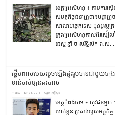
ខេត្តព្រះសីហនុ ៖ តាមការស៊ើប
សមត្ថកិច្ចជំនាញបានបង្ហាញថ
សាលាបច្ចេកទេស ដុនបូស្កូត្
ក្រុងព្រះសីហនុកាលពីរសៀលថ្
ជេស្ឋ ឆ្នាំ ច សំរឹទ្ធិស័ក ព.ស. 
ថ្លើមពាសមេឃលួចឡើងផ្ទះរួមភេទជាមួយក្មេង
ទាន់ចាប់ឲ្យនគរបាល
molica
June 8, 2018
សង្គម
,
សន្តិសុខ
ខេត្តកំពង់ចាម ៖ យុវជនម្នាក់ 
ឃាត់ខ្លួន ប្រគល់ឲ្យសមត្ថកិច