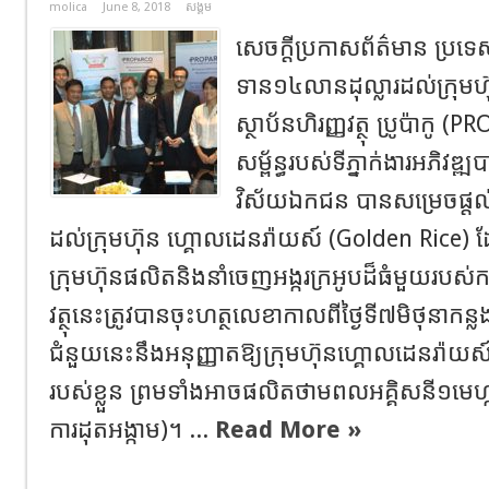
molica
June 8, 2018
សង្គម
សេចក្ដីប្រកាសព័ត៌មាន ប្រទេស
ទាន១៤លានដុល្លារដល់ក្រុមហ
ស្ថាប័នហិរញ្ញវត្ថុ ប្រូប៉ាកូ
សម្ព័ន្ធរបស់ទីភ្នាក់ងារអភិវឌ្
វិស័យឯកជន បានសម្រេចផ្តល់ក
ដល់ក្រុមហ៊ុន ហ្គោលដេនរ៉ាយស៍ (Golden Rice) 
ក្រុមហ៊ុនផលិតនិងនាំចេញអង្ករក្រអូបដ៏ធំមួយរបស់កម្ព
វត្ថុនេះត្រូវបានចុះហត្ថលេខា​កាល​ពីថ្ងៃទី៧មិថុនាកន
ជំនួយនេះនឹងអនុញ្ញាតឱ្យក្រុមហ៊ុនហ្គោលដេនរ៉ាយស
របស់ខ្លួន ព្រមទាំងអាចផលិតថាមពលអគ្គិសនី១មេហ្
ការដុតអង្កាម)។​ ...
Read More »