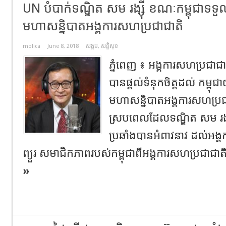
UN បំបាក់ទណ្ឌិត សម រង្ស៊ី ខណៈកម្ពុជាទទ
មហាសន្និបាតអង្គការសហប្រជាជាតិ
molica
June 8, 2018
សង្គម
,
សន្តិសុខ
ភ្នំពេញ ៖ អង្គការសហប្រជ
បានផ្ដល់ទំនុកចិត្តដល់ កម្ពុជា
មហាសន្និបាតអង្គការសហប្រជ
ស្របពេលដែលទណ្ឌិត សម រង្
ប្រឆាំងបានអំពាវនាវ ដល់អង
ព្យួរ សមាជិកភាពរបស់កម្ពុជាពីអង្គការសហប្រជាជាត
»