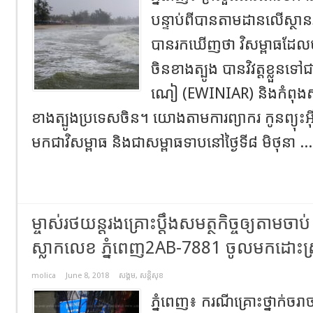
បន្ទាប់ពី​បាន​តាមដាន​លើ​ស្ថា
បាន​រកឃើញថា វិ​សម្ពាធ​ដែល​ប
ចិន​ខាងត្បូង បាន​វិ​វត្ត​ខ្លួន​ទៅជា
ណៀ (EWINIAR) និង​កំពុងស្ថិត
ខាងត្បូង​ប្រទេស​ចិន​។​ ​យោងតាម​ការ​ព្យាករ កូន​ព្យុះ​
មកជា​វិ​សម្ពាធ និង​ជា​សម្ពាធ​ទាប​នៅ​ថ្ងៃទី​៨ មិថុនា ..
ម្ចាស់រថយន្តរងគ្រោះប្តឹងសមត្ថកិច្ចឲ្យតាមចាប
ស្លាកលេខ ភ្នំពេញ2AB-7881 ចូលមកដោះស្
molica
June 8, 2018
សង្គម
,
សន្តិសុខ
ភ្នំពេញ៖ ករណីគ្រោះថ្នាក់ចរ