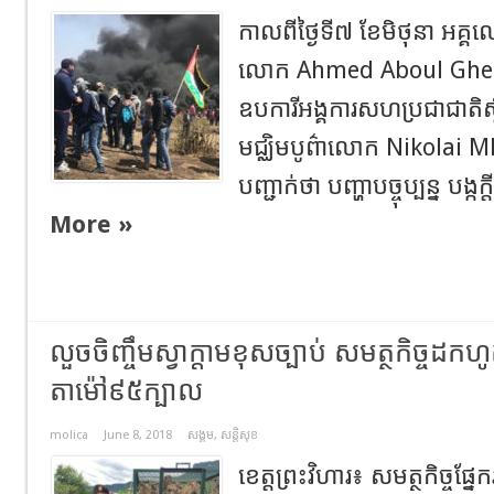
កាលពីថ្ងៃទី៧ ខែមិថុនា អគ្គលេខ
លោក Ahmed Aboul Gheit
ឧបការីអង្គការសហប្រជាជាតិស្
មជ្ឈិមបូព៌ាលោក Nikolai
បញ្ជាក់ថា បញ្ហាបច្ចុប្បន្ន បង្កក្
More »
លួចចិញ្ចឹមស្វាក្តាមខុសច្បាប់ សមត្ថកិច្ច
តាម៉ៅ៩៥ក្បាល
molica
June 8, 2018
សង្គម
,
សន្តិសុខ
ខេត្តព្រះវិហារ៖ សមត្ថកិច្ចផ្ន