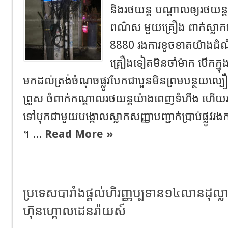
និងរថយន្ត បណ្ដាលឲ្យរថយន្ត
ពណ៌ស មួយគ្រឿង ពាក់ស្លា
8880 រងការខូចខាតយ៉ាងដ
គ្រឿងទៀតមិនចាំម៉ាក បើកក្
មកដល់ត្រង់ចំណុចផ្លូវបែកជាបួនមិនព្រមបន្ថយល្ប
ព្រូស ចំពាក់កណ្តាលរថយន្តយ៉ាងពេញទំហឹង ហើយរថ
ទៅបុកជាមួយបង្កោលស្លាកសញ្ញាបញ្ជាក់ប្រាប់ផ្លូវ
។ ...
Read More »
ប្រទេសបារាំងផ្តល់ហិរញ្ញប្បទាន១៤លានដុល្លា
ហ៊ុនហ្គោលដេនរ៉ាយស៍