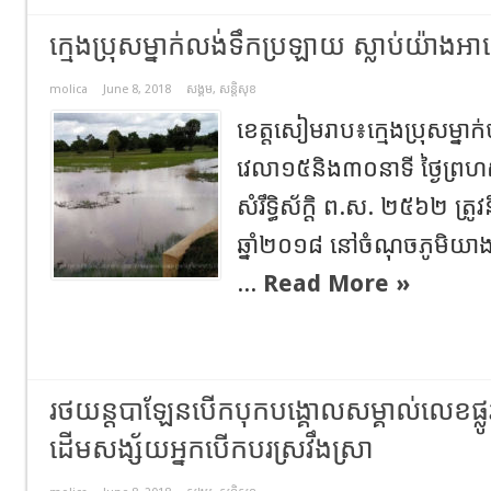
ក្មេងប្រុសម្នាក់លង់ទឹកប្រឡាយ ស្លាប់យ៉ា
molica
June 8, 2018
សង្គម
,
សន្តិសុខ
ខេត្តសៀមរាប៖ក្មេងប្រុសម្នាក
វេលា១៥និង៣០នាទី ថ្ងៃព្រហស្ប
សំរឹទ្ធិស័ក្តិ ព.ស. ២៥៦២ ត្រូវ
ឆ្នាំ២០១៨ នៅចំណុចភូមិយាង 
...
Read More »
រថយន្តបាឡែនបើកបុកបង្គោលសម្គាល់លេខផ្ល
ដើមសង្ស័យអ្នកបើកបរស្រវឹងស្រា