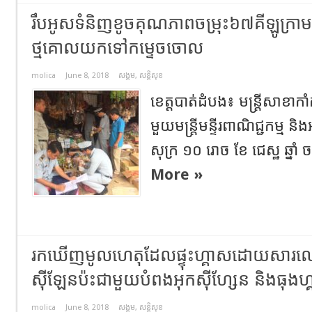
រឹបអូសទំនិញខូចគុណភាពចម្រុះ៦៧គីឡូក្រាម
ថ្មគោលយកទៅកម្ទេចចោល
molica
June 8, 2018
សង្គម
,
សន្តិសុខ
ខេត្តបាត់ដំបង៖ មន្រ្តីសាខា
មួយមន្រ្តីមន្ទីរពាណិជ្ជកម្ម និង
សុក្រ ១០ រោច ខែ ជេស្ឋ ឆ្នាំ ច
More »
រកឃើញមូលហេតុដែលផ្ទុះហ្គាសដោយសារលេ
ស៊ីឡែនប៉ះជាមួយបំពងអុកស៊ីហ្សែន និងធុងហ
molica
June 8, 2018
សង្គម
,
សន្តិសុខ