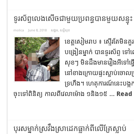
ទូរស័ព្ទលេងសើចជាមួយប្រពន្ធបានមួយសន្ទុះ 
molica
June 8, 2018
សង្គម
,
សន្តិសុខ
ខេត្តសៀមរាប ៖ ស្ទើរតែមិនគួរ
បង្រៀនម្នាក់ បានទូរស័ព្ទ 
សុខៗ មិនដឹងមានរឿងអីទៅធ្វើ
នៅខាងក្រោយផ្ទះស្លាប់ចោលប្
ទ្រហឹង។ ហេតុការណ៍នេះបង្កការ
ចុះទៅពិនិត្យ កាលពីវេលាម៉ោង ១និង១៥ ...
Read
បុរសម្នាក់ស្រវឹងស្រាដេកធ្លាក់ពីលើគ្រែស្លាប់