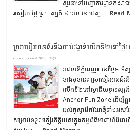
សួរនាំនៅបញ្ជាការដ្ឋានកងរាជ
រសៀល ថ្ងៃ ព្រហស្បត៍ ៩ រោច ខែ ជេស្ឋ ...
Read 
ស្រាបៀរអាន់ឆ័រនឹងចាប់រង្វាន់លើកទី២នៅថ្ងៃអ
molica
June 8, 2018
សង្គម
រាជធានីភ្នំពេញ៖ នៅ​​ថ្ងៃអាទិត្យ
ខាងមុខនេះ ស្រាបៀរអានឆ័រនឹងរៀ
លើកទី២នៅស្ថានីយទូរទស្សន៍ PNN
Anchor Fun Zone ដើម្បីផ្ត
ដល់គូស្វាមីភរិយាថ្មីទាំងអស
សម្រាប់ទទួលភ្ញៀវកិត្តិយសក្នុង​កម្មពិធីអាពាហ៍ពិពាហ៍រ