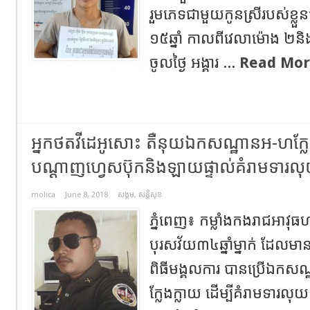
រួមភេទជាមួយកូនស្រីរបស់ខ្ល
១៥ឆ្នាំ កាលពីវេលាម៉ោង ២ន
ចូលថ្ងៃ អង្គារ ...
Read Mor
អ្នកថតវីដេអូសោះ តឺនុយឯកសណ្ឋានអ-ហក្លែ
បណ្ដាញហ្វេសប៊ុកនិងឡាយផ្ទាល់គំរាមទារល
molica
June 8, 2018
សង្គម
,
សន្តិសុខ
ភ្នំពេញ៖ កម្លាំងកងរាជអាវុធហ
បុរសវ័យ៣៤ឆ្នាំម្នាក់ ដែលមា
ពិធីមង្គលការ បានប្រើឯកសណ
ក្លែងក្លាយ ដើម្បីគំរាមទារល