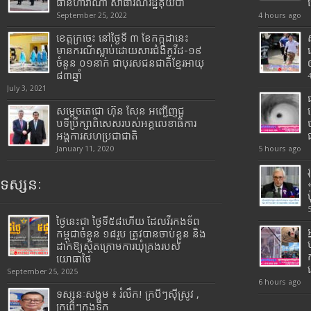
ធានីហាវ៉ាណា សាធារណរដ្ឋគុយបា
September 25, 2022
4 hours ago
ខេត្តក្រចេះ នៅថ្ងៃទី ៣ ខែកក្កដានេះ
មានករណីស្លាប់ដោយសារជំងឺកូវីដ-១៩
ចំនួន ០១នាក់ ជាបុរសជនជាតិខ្មែរអាយុ
៨៣ឆ្នាំ
July 3, 2021
សម្តេចតេជោ ហ៊ុន សែន អញ្ជើញជួ
បទីប្រឹក្សាពិសេសរបស់អគ្គលេខាធិការ
អង្គការសហប្រជាជាតិ
January 11, 2020
5 hours ago
ទស្សនៈ
ថ្ងៃនេះជា ថ្ងៃទី៥៨ហើយ ដែលវីរកងទ័ព
កម្ពុជាចំនួន ១៨រូប ត្រូវបានចាប់ខ្លួន និង
ដាក់ឱ្យស្ថិតក្រោមការឃុំគ្រងរបស់
យោធាថៃ
September 25, 2025
6 hours ago
ទស្សនៈសង្គម ៖ រំលឹក! ក្របីៗស៊ីស្រូវ ,
ក្រពើៗក្នុងទឹក