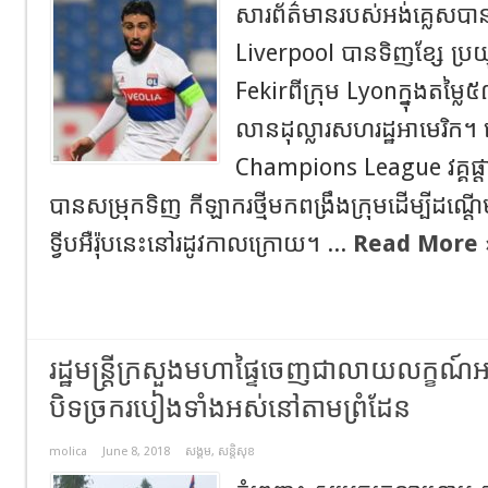
សារព័ត៌មានរបស់អង់គ្លេសបាន
Liverpool បានទិញខ្សែ ប្រយុទ
Fekirពីក្រុម Lyonក្នុងតម
លានដុល្លារសហរដ្ឋអាមេរិក។
Champions League វគ្គផ្តាច
បានសម្រុកទិញ កីឡាករថ្មីមកពង្រឹងក្រុមដើម្បីដណ្តើ
ទ្វីបអឺរ៉ុបនេះនៅរដូវកាលក្រោយ។ ...
Read More 
រដ្ឋមន្ត្រី​ក្រសួងមហាផ្ទៃ​ចេញជា​លាយលក្ខណ៍អក្សរ​
បិទ​ច្រករបៀង​ទាំងអស់​នៅ​តាម​ព្រំដែន
molica
June 8, 2018
សង្គម
,
សន្តិសុខ