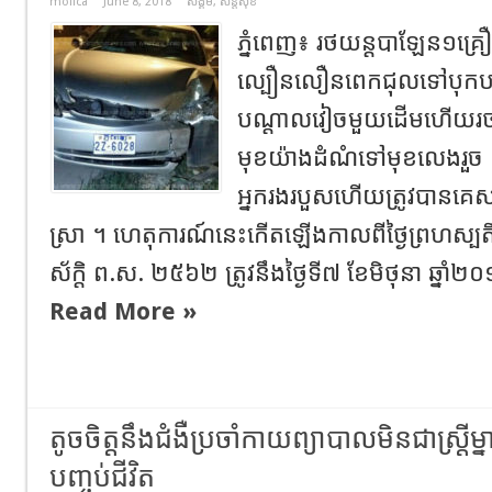
molica
June 8, 2018
សង្គម
,
សន្តិសុខ
ភ្នំពេញ៖ រថយន្តបាឡែន១គ្រឿង
ល្បឿនលឿនពេកជុលទៅបុកបង្គ
បណ្តាលវៀចមួយដើមហើយរថយន
មុខយ៉ាងដំណំទៅមុខលេងរួច 
អ្នករងរបួសហើយត្រូវបានគេស
ស្រា ។ ហេតុការណ៍នេះកើតឡើងកាលពីថ្ងៃព្រហស្បតិ៍ ៩រោ
ស័ក្តិ ព.ស. ២៥៦២ ត្រូវនឹងថ្ងៃទី៧ ខែមិថុនា ឆ្នាំ
Read More »
តូចចិត្តនឹងជំងឺប្រចាំកាយព្យាបាលមិនជាស្ត្រីម
បញ្ចប់ជីវិត