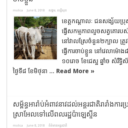
molica
June 8, 2018
សង្គម
,
សន្តិសុខ
ខេត្តកណ្ដាលៈ ជនសង្ស័យប្រ
ធ្វើសកម្មភាពលួចសត្វគោរ
នៅវាលស្រែចំនួន២ក្បាល ត្រូ
ធ្វើការចាប់ខ្លួន នៅវេលាម៉ោង៨
១០រោច ខែជេស្ឋ ឆ្នាំច សំរឹទ្ធិ
ថ្ងៃទី៨ ខែមិថុនា ...
Read More »
សម្ព័ន្ធអារ៉ាប់អំពាវនាវដល់អន្តរជាតិរារាំងការប្
ស្រាអែលទៅលើពលរដ្ឋប៉ាឡេស្ទីន
molica
June 8, 2018
ព័ត៌មានអន្តរជាតិ