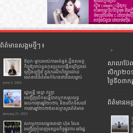
ព័ត៌មានសង្គមថ្មីៗ ៖
>
ឪពុក-ម្ដាយអស់ការអត់ធ្មត់,ប្ដឹងសមត្ថ
សាលាប៊ែលធ
កិច្ចឱ្យចាប់ខ្លួនកូនប្រុសបង្កើតប្រើប្រាស់
សិក្សា២
គ្រឿងញៀន ក្នុងករណីហិង្សាដោយ
ចេតនានិងគំរាមកំហែងថានឹងសម្លាប់
ថ្ងៃទី០៣ក
June 3, 2026
រដ្ឋមន្រ្តី​ នេត្រ​ ភក្ត្រា​
អញ្ជើញបើកសន្និបាតបូកសរុបលទ្ធ
ព័ត៌មានអន្
ផលការងារឆ្នាំ២០២៤ និងលើកទិសដៅ
ការងារឆ្នាំ២០២៥របស់​ក្រសួង​ព័ត៌មាន​
January 21, 2025
សកម្មភាពសម្តេចតេជោ ហ៊ុន សែន
អញ្ជើញបំពេញទស្សនកិច្ចផ្លូវការ នៅរដ្ឋ