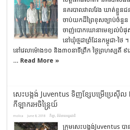
នគរបាលវាលវែង ឃាត់ខ្លួនជ
ចាប់យកដីព្រៃខុសច្បាប់ចំនួ
ចាញ់បោកឃោនាមេខ្យល់បំផុសប
នៅឃុំថ្មដាព្រំដែនកម្ពុជា-ថ
នៅវេលាម៉ោង១០ និង៣០នាទីព្រឹក ថ្ងៃព្រហស្បតិ៍ ៩រោច ខែ
...
Read More »
សេះបង្កង់ Juventus ទិញខ្សែបម្រើប្រេស៊ី
កីឡាករអចិន្រ្តៃយ៍
molica
June 8, 2018
កីឡា
,
ព័ត៌មានអន្តរជាតិ
ក្រុមសេះបង្កង់Juventus បានស