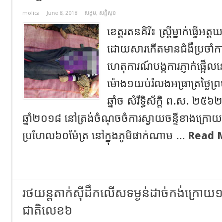
molica
June 8, 2018
សង្គម
,
សន្តិសុខ
ខេត្តរតនគិរី៖ ស្ត្រីម្នាក់ធ្វើអ
ដោយសារកើតមានជំងឺប្រចាំកាយ
ហេតុការណ៍បង្កការភ្ញាក់ផ្
ម៉ោង១យប់រំលងអធ្រាត្រថ្ងៃព្
ឆ្នាំច សំរឹទ្ធិស័ក្តិ ព.ស. ២៥៦២
ឆ្នាំ២០១៨ នៅត្រង់ចំណុចចំការស្វាយចន្ទីខាងក្រោយផ្
ប្រហែល៦០ម៉ែត្រ នៅក្នុងភូមិផាក់ណាម ...
Read 
រថយន្តតាក់ស៊ីដឹកលើសទម្ងន់ដាច់កង់ក្រោយ១គ
ជាតិលេខ៦