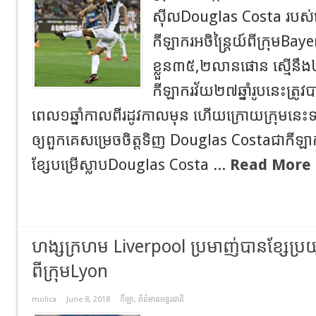
ស៊ីលDouglas Costa របស់ប
កីឡាករអចិន្រ្តៃយ៍ពីក្រុមBay
ខ្លួន៣៥,២លានផោន ស្មើនឹង៤
កីឡាករវ័យ២៧ឆ្នាំរូបនេះត្រូវប
ពេល១ឆ្នាំកាលពីរដូវកាលមុន ហើយក្រោយក្រុមនេះទទ
ឲ្យពួកគេសម្រេចចិត្តទិញ Douglas Costaជាកីឡាករផ
ខ្សែបម្រើស្លាបDouglas Costa ...
Read More 
ហង្សក្រហម Liverpool ប្រមាញ់បានខ្សែប្រយុ
ពីក្រុមLyon
molica
June 8, 2018
កីឡា
,
ព័ត៌មានអន្តរជាតិ