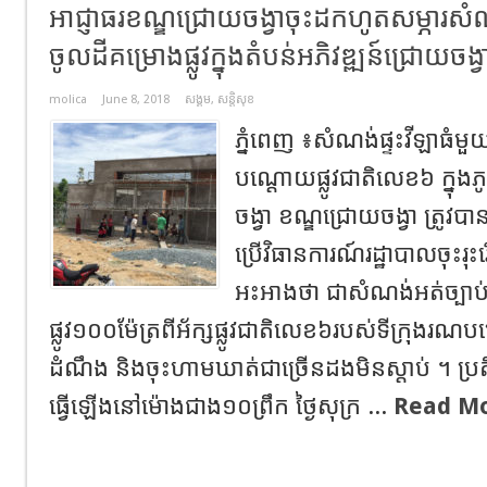
អាជ្ញាធរខណ្ឌជ្រោយចង្វាចុះដកហូតសម្ភារសំ
ចូលដីគម្រោងផ្លូវក្នុងតំបន់អភិវឌ្ឍន៍ជ្រោយចង្វ
molica
June 8, 2018
សង្គម
,
សន្តិសុខ
ភ្នំពេញ ៖​សំណង់ផ្ទះវីឡា​ធំមួយ​
បណ្តោយ​ផ្លូវជាតិលេខ៦ ​ក្នុង​ភ
ចង្វា​​ ខណ្ឌជ្រោយចង្វា ត្រូវ​ប
ប្រើ​វិធាន​ការណ៍រ​ដ្ឋាបាល​​ចុះ
អះអាង​ថា ​ជាសំណង់​អត់​ច្បាប់
ផ្លូវ១០០ម៉ែត្រពីអ័ក្សផ្លូវជាតិលេខ៦របស់ទីក្រុងរណបជ
ដំណឹង និងចុះហាមឃាត់ជាច្រើនដងមិនស្តាប់ ។ ប្រតិបត
ធ្វើឡើងនៅម៉ោងជាង​១០ព្រឹក ថ្ងៃសុក្រ ...
Read Mo