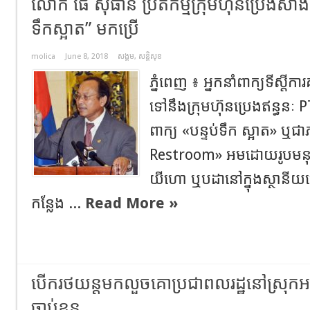
លោក ផៃ ស៊ីផាន ប្រតិកម្មក្រុមហ៊ុនប្រេងសាំ
ទឹកស្អាត” មកប្រើ
molica
June 8, 2018
សង្គម
,
សន្តិសុខ
ភ្នំពេញ ៖ អ្នកនាំពាក្យទីស្តីការគ
ទៅនឹងក្រុមហ៊ុនប្រេងឥន្ធន
ពាក្យ «បន្ទប់ទឹក ស្អាត» ឬ
Restroom» អមដោយរូបមនុស្សស
យីហោ ឬបដានៅក្នុងស្ថានីយប្
កន្លែង ...
Read More »
បើករថយន្តមកលួចគោប្រជាពលរដ្ឋនៅស្រុកអង្
ចាប់ខ្លួន