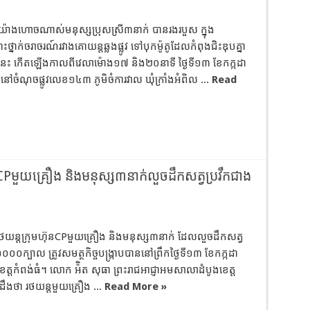
ឺ៖ យ៉ាងហោចណាស់មនុស្សប្រុសស្រី៣នាក់ បានរងរបួស ក្នុង
ថ្នាក់ចរាចរណ៍រវាងគោយន្តឆ្លងផ្លូវ ទៅបុកម៉ូតូដែលកំពុងជិះឌុបគ្នា
េះ កើតឡើងកាលពីវេលាម៉ោង១៧ និង២០នាទី​ ថ្ងៃទី១៣ ខែកក្កដា
តនៅចំណុចផ្លូ​វ​លេខ១៤៣ ភូមិចំការវាល ឃុំក្រាំងអំពិល ...
Read
ន CPមួយគ្រឿង និងមនុស្ស៣នាក់លួចដឹកសត្វប្រវឹកជាង
៖ រថយន្ដក្រុមហ៊ុនCPមួយគ្រឿង និងមនុស្ស៣នាក់ ដែលលួចដឹកសត្វ
១០០០ក្បាល ត្រូវសមត្ថកិច្ចបង្ក្រាបបាននៅព្រឹកថ្ងៃទី១៣ ខែកក្កដា
េត្តកំពង់ធំ។ លោក អ៉ិត សុធា ព្រះរាជអាជ្ញាអមសាលាដំបូងខេត្ត
យដឹងថា រថយន្ដមួយគ្រឿង ...
Read More »