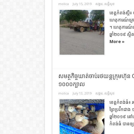
molica
July 15, 2019
សង្គម
,
សន្តិសុខ
ខេត្តកំពង់ស្ព
ហេតុការណ៍គ្រោះ
។ ហេតុការណ៍ន
ឆ្នាំ២០១៩ ស្ថិ
More »
សមត្ថកិច្ចឃាត់ចាប់រថយន្ដក្រុមហ៊ុ
១០០០ក្បាល
molica
July 13, 2019
សង្គម
,
សន្តិសុខ
ខេត្តកំពង់ធំ
ព្រៃប្រវឹកជាង 
ឆ្នាំ២០១៩ នៅខ
កំពង់ធំ បានឲ្