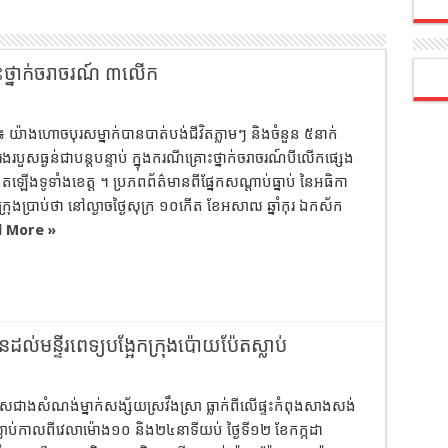
រោះថ្នាក់ចរាចរណ៍ ៣លើក
់៖ យ៉ាងហោចបុរសម្នាក់បានបាត់បង់ជីវិតភ្លាមៗ និងចំនួន ៥នាក់
របួសធ្ងន់ជាបន្តបន្ទាប់ ក្នុងករណីគ្រោះថ្នាក់ចរាចរណ៍បីលើកផ្សេង
តឡើងទូទាំងខេត្ត ។ ប្រភពព័ត៌មានពីផ្នែកសណ្ដាប់ធ្នាប់ នៃអធិកា
្រុងប្រាប់ថា នៅល្ងាចថ្ងៃសុក្រ ១០កើត ខែអសាឍ ឆ្នាំកុរ ឯកស័ក
 More »
នដល់មន្ទីរពេទ្យបង្អែកក្រុងប៉ោយប៉ែតស្លាប់
សជាងសំណង់ម្នាក់សង្ស័យស្រវឹងស្រា ធ្លាក់ពីលើផ្ទះកំពុងសាងសង់
ស្លាប់កាលពីវេលាម៉ោង១០ និង២៤នាទីយប់ ថ្ងៃទី១២ ខែកក្កដា