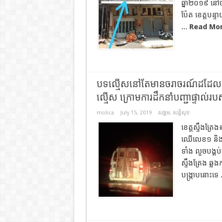
ឆ្នាំ២០១៩ នៅចំ
ប៉ែត ខេត្តបន្
...
Read Mor
បទល្មើសនៅតែមានចរាចរណ៍ដដែល ខណៈយុ
ល្មើស ក្រោមការដឹកនាំបញ្ជាផ្ទាល
molica
July 15, 2019
សង្គម
,
សន្តិសុខ
ខេត្តស្ទឹងត្
ឈើលេខ១ និងឈើ
ទាំង លួចបង្គប
ស្ទឹងត្រែង ឆ្ល
បង្ក្រាបនោះទេ 