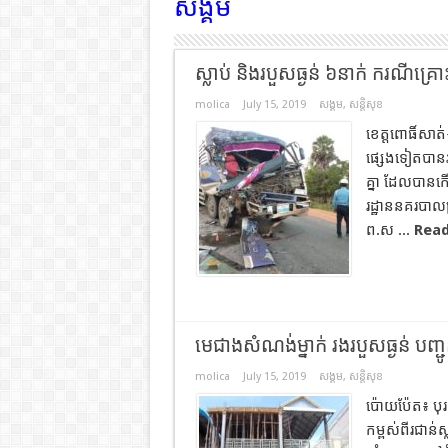
សង្គម
ស្លាប់ និងរបួសធ្ងន់ ៦នាក់ ករណីគ្
molica
July 15, 2019
សង្គម
,
សន្តិសុខ
ខេត្តពោធិ៍សាត
ផ្សេងទៀតបានរង
គ្នា ដែលបានកើ
រដ្ឋាននគរបាលក
ព.ស ...
Read
មេជាងសំណង់ម្នាក់ រងរបួសធ្ងន់ បញ្ជូ
molica
July 15, 2019
សង្គម
,
សន្តិសុខ
ប៉ោយប៉ែត៖ បុរ
កម្ពស់ពីរជាន់