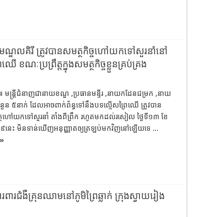
ខេត្តមណ្ឌលគិរី ត្រូវបានសមត្ថកិច្ចហៅយកទៅសួរនាំនៅ
ឈើ ខណៈប្រព្រឹត្តក្នុងសមត្ថកិច្ចខ្លួនគ្រប់គ្រង
ី៖ មន្ដ្រីជំនាញជានាយខណ្ឌ ,ប្រធានមន្ទីរ ,នាយកដែនជម្រក ,នាយ
ំនួន ៥នាក់ ដែលអាចពាក់ព័ន្ធទៅនឹងបទល្មើសព្រៃឈើ ត្រូវបាន
ហត្ថហៅយកទៅសួរនាំ តាំងពីព្រឹក រហូតមកដល់រសៀល ថ្ងៃទី១៣ ខែ
២០១៩នេះ មិនទាន់ឃើញអនុញ្ញាតឲ្យត្រឡប់មកវិញនៅឡើយទេ ...
»
ការពារជំងឺគ្រុនឈាមនៅភូមិព្រៃឆ្លាក់ ក្រុងស្វាយរៀង