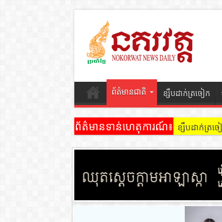
ព័ត៌មានជាតិ
ខ្សឹបដាក់ត្រចៀក
ព័ត៌មានទាន់ហេតុការណ៍៖
ខ្សឹបដាក់ត្រ