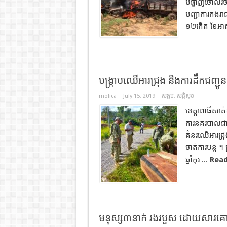
បំផ្លាញចោលរថ
បញ្ជាការកងរាជ​
១២កើត ខែអាសាឍ
បង្រ្កាបឈើអារជ្រុង និងការដឹកជញ្ជូ
molica
July 15, 2019
សង្គម
,
សន្តិសុខ
ខេត្តពោធិ៍សាត់
ការនគរបាលជាតិ
គំនរឈើអារជ្រុ
ចាត់ការបន្ត 
ឆ្នាំកុរ ...
Read
មនុស្ស៣នាក់ រងរបួស ដោយសារគោយ