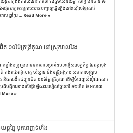
យន្តបាកុងដឹកឈើនោះ គឺលោកឧត្ដមសេនីយ៍ត្រី សាន្ដ ប៊ុន​ថា​ន មេ
អាវុធហត្ថ​ខេត្ត​ក្រចេះបានបញ្ជាឲ្យធ្វើឡើងនៅ​រសៀលថ្ងៃសៅរ៍
 ឆ្នាំកុរ ...
Read More »
នជិត ១០ម៉ែត្រត្រីគុណ នៅស្រុកវាលវែង
៖ កម្លាំងចម្រុះរួមមាននគរបាលប្រឆាំងបទល្មើសសេដ្ឋកិច្ច នៃអគ្គស្នង
 កងរាជអាវុធហត្ថ បរិស្ថាន និងមន្រ្ដីអង្កការ សហការបង្រ្កាប
ង និងការដឹកជញ្ជូនជិត ១០ម៉ែត្រត្រីគុណ ដើម្បីបំពេញសំណុំឯកសារ
។ ប្រតិបត្តិការខាងលើធ្វើឡើងនារសៀលថ្ងៃសៅរ៍ ១២កើត ខែអសាឍ
 More »
ន្តឆ្នៃ បុកពេញទំហឹង