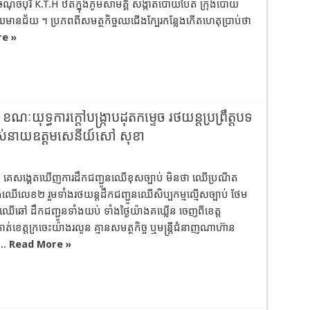
ណុចបុរី K.T.H ឋិតក្នុងភូមិសាមគ្គី សង្កាត់ប៉ោយប៉ែត ក្រុងប៉ោយ
ទាយមានជ័យ ។ ប្រភពពីសមត្ថកិច្ចឈជើងក្បែរកន្លែងកើតហេតុប្រាប់ថា
e »
ទ្ធការក្តៅបង្ក្រាបដុតកម្ទេច រថយន្តប្រព្រឹត្តបទ
់របស់នាយឧត្តមសេនីយ៍សៅ សុខា
រែង៖ គេសង្គេតឃើញការដឹកជញ្ជូនឈើខុសច្បាប់ មិនថា ឈើប្រណីត
លេខ២ រួមទាំងរថយន្តដឹកជញ្ជូនឈើសិប្បកម្មល្មើសច្បាប់ ថែម
់ឈើឆៅ ដឹកជញ្ជូនទាំងយប់ ទាំងថ្ងៃយ៉ាងគឃ្លើន ចេញពីខេត្ត
ងកាត់ខេត្តក្រចេះយ៉ាងរលូន គ្មានសមត្ថកិច្ច ឬមន្ត្រីជំនាញណាហ៊ាន
...
Read More »