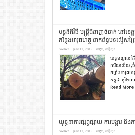
បន្តនីតិវិធី មន្ដ្រីជំនាញ៥នាក់ នៅ
កន្លែងអាវុធហត្ថ ពាក់ព័ន្ធបទល្មើសព្រៃ
molica
July 13, 2019
សង្គម
,
សន្តិសុខ
ខេត្តមណ្ឌលគិរ
ការិយាល័យ ,ច
កម្លាំងអាវុធ
កក្កដា ឆ្នាំ
Read More 
យុទ្ធនាការផ្សព្វផ្សាយ ការបង្ការ និង
molica
July 13, 2019
សង្គម
,
សន្តិសុខ