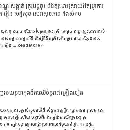
 សង្កាត់ ត្រូវបន្ដចុះ ពិនិត្យដោះស្រាយពីតម្រូវការ
វទឹក ភ្លើង សន្ដិសុខ សេវាសុខភាព និងសំរាម
ឃួង ស្រេង បានណែនាំឲ្យអាជ្ញាធរ ភូមិ សង្កាត់ ខណ្ឌ ត្រូវចុះទៅដល់
ៅរបស់កម្មករ កម្មការិនី ដើម្បីពិនិត្យមើលពីតម្រូវការជាក់ស្តែងរបស់
ក ភ្លើង ...
Read More »
្លាញរថយន្ដ​បា​កុង​ដឹកឈើ​ចំនួន​៧​គ្រឿង​ទៀត
យន្ដ​បា​កុង​សម្រាប់​ស្ទួច​ឈើ​ដឹកចំនួច​៧​គ្រឿង ត្រូវបានអាវុធហត្ថ​ខេត្ត​
្លាញចោល​ទៀត​ហើយ បន្ទាប់ពីកងកម្លាំងរកឃើញមាន​ក្រុម
ុក​ក្នុង​ចម្ការក្រោយ​ផ្ទះ ប្រជាពលរដ្ឋមួយកន្លែង ។ ការដុត