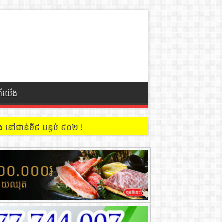
ពីយើង
 នៅជាន់ទី៩ បន្ទប់ ៩០២ !