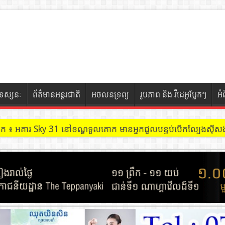
ទស្សនៈ
ព័ត៌មានអន្តរជាតិ
អចលនទ្រព្យ
រូបភាព និង វីដេអូប្លែកៗ
អំ
ចៀក ៖ អគារ Sky 31 នៅខណ្ឌទួលគោក មានអ្នកជួលបន្ទប់បើកល្បែងសុីសង