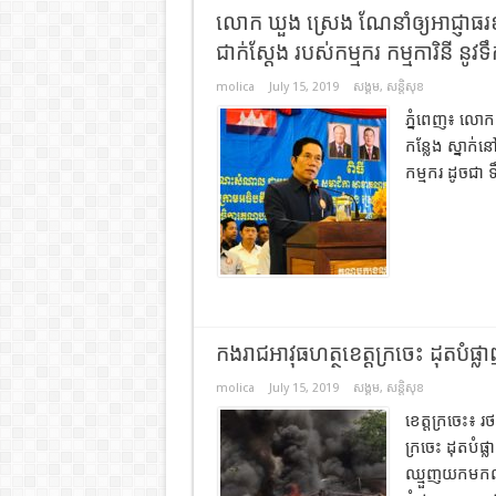
លោក ឃួង ស្រេង ណែនាំឲ្យអាជ្ញាធរខណ្ឌ
ជាក់ស្ដែង របស់កម្មករ កម្មការិនី នូ
molica
July 15, 2019
សង្គម
,
សន្តិសុខ
ភ្នំពេញ៖ លោក 
កន្លែង ស្នាក់ន
កម្មករ ដូចជា ទឹ
កងរាជអាវុធហត្ថ​ខេត្ត​ក្រចេះ​ ដុត​បំផ
molica
July 15, 2019
សង្គម
,
សន្តិសុខ
ខេត្តក្រចេះ៖ រថ
ក្រចេះ ដុតបំផ
ឈ្មួញយកមកលាក់ទ