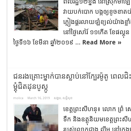
ពលរដ្ឋ១២ខ្នង នៅស្រុកម៉ាឡៃ ត្រ
វាយបក់បោក បង្កឲ្យខូចខាតយ
ភ្លៀងផ្គរលាយឡំខ្យល់យ៉ាងខ្
នៅថ្ងៃសៅរ៍ ១១កើត ខែផល្គុន
ថ្ងៃទី១៦ ខែមីនា ឆ្នាំ២០១៩ ...
Read More »
ជនរងគ្រោះម្នាក់បានស្លាប់នៅក្បែរម៉ូតូ ពេ
ម្តុំជិតដុនបូស្កូ
molica
March 16, 2019
សង្គម
,
សន្តិសុខ
ខេត្តព្រះសីហនុ៖ លោក ព្រំ ស
ទឹក និងឧត្តុនិយមខេត្តព្រះសី
របស់លោកជាង លីម នៅក្រុ