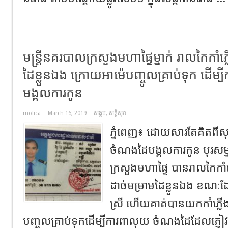
មន្ត្រី​នគរបាល​ក្រសួងមហាផ្ទៃម្នាក់ រាលកៃកាំភ្
ដៃខ្លួនឯង ក្រោយអាម៉េបញ្ចូលគ្រាប់ទុក ដើម
មង្គលការកូន
molica
March 16, 2019
សង្គម
,
សន្តិសុខ
ភ្នំពេញ៖ ដោយសារតែគិតពីសុ
ចំណងដៃបង្គលការកូន បុរសម្នា
ក្រសួងមហាផ្ទៃ បានរាលកៃកាំភ្
ដាច់មម្រាមដៃខ្លួនឯង ខណៈ​
ស្រី ហើយគាត់បានយកកាំភ្លើង
បញ្ចូលគ្រាប់ទុកដើម្បីការពាលុយ ចំណងដៃដែលភ្ញៀ