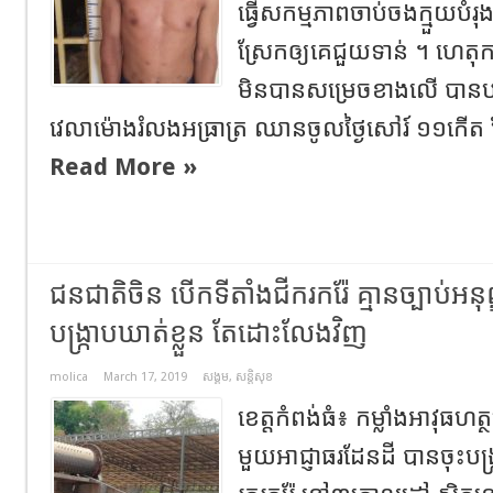
ធ្វើសកម្មភាពចាប់ចងក្មួយបំរុ
ស្រែកឲ្យគេជួយទាន់ ។ ហេតុ
មិនបានសម្រេចខាងលើ បានបង្
វេលាម៉ោងរំលងអធ្រាត្រ ឈានចូលថ្ងៃសៅរ៍ ១១កើត ខែផល្
Read More »
ជនជាតិចិន បើកទីតាំងជីករករ៉ែ គ្មានច្បាប់អនុញ្ញ
បង្រ្កាបឃាត់ខ្លួន តែដោះលែងវិញ
molica
March 17, 2019
សង្គម
,
សន្តិសុខ
ខេត្តកំពង់ធំ៖ កម្លាំងអាវុធហត
មួយអាជ្ញាធរដែនដី បានចុះបង្ក្រ