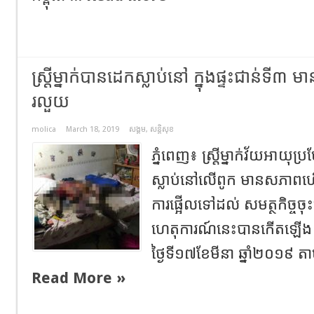
ស្ត្រីម្នាក់បានដេកស្លាប់នៅ ក្នុងផ្ទះជាន់ទី
រលួយ
molica
March 18, 2019
សង្គម
,
សន្តិសុខ
ភ្នំពេញ៖ ស្ត្រីម្នាក់វ័យអាយុ
ស្លាប់នៅលើពូក មានសភាពហើ
ការផ្អើលទៅដល់ សមត្ថកិច្ចចុ
ហេតុការណ៍នេះបានកើតឡើង
ថ្ងៃទី១៧ខែមីនា ឆ្នាំ២០១៩ ត
Read More »