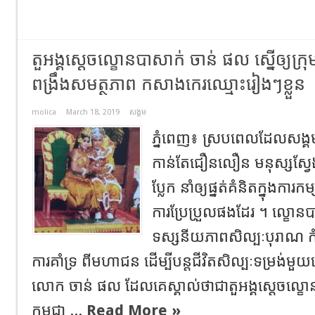
តួអង្គស្តេចល្ខោនបាសាក់ ចាន់ ផល ស្នើឲ្យក្រ
ពង្រឹងសមត្ថភាព កសាងកេរឈ្មោះរៀងៗខ្លួន
molica
March 18, 2019
សង្គម
ភ្នំពេញ៖ ស្របពេលដែលសង្គមបច្
កាន់តែជឿនលឿន មនុស្សស្វែងរ
ប្លែក នាំឲ្យផ្នត់គំនិតក្នុងកា
ការប្រែប្រួលផងដែរ ។ ល្ខោ
ទស្សនីយភាពសិល្បៈបុរាណ កំព
ការគាំទ្រ ពីមហាជន ដើម្បីបន្តជីវិតសិល្បៈទម្រង់មួ
លោក ចាន់ ផល ដែលគេស្គាល់ថាជាតួអង្គស្តេចល្ខោ
កម្ពុជា ...
Read More »