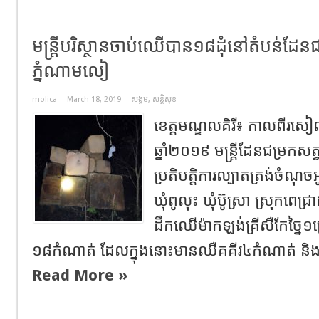
មន្ត្រីបរិស្ថាន​ចាប់ឈើ​បាន១៨ដុំនៅតំបន់ដែនជ
ភ្នំណាមលៀ
molica
March 18, 2019
សង្គម
,
សន្តិសុខ
ខេត្តមណ្ឌលគិរី៖ កាលពីរសៀល
ឆ្នាំ២០១៩ មន្ត្រី​ដែនជម្រកសត
ប្រតិបត្តិការ​ល្បាត​ត្រង់ចំណុចអូ
ឃុំពូលុះ ឃុំប៊ូស្រា ស្រុកព
ដឹកឈើ​ម៉ាកឡង់គ្រីសឺកែច្នៃ​១
១៨កំណាត់ ដែលក្នុងនោះមានឈឺគគីរ៤កំណាត់ និងឈ
Read More »