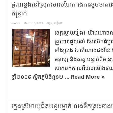
ផ្ទះ៣ខ្នងនៅស្រុករមាសហែក រងការខូចខាតដ
កន្ត្រាក់
molica
March 16, 2019
សង្គម
,
សន្តិសុខ
ខេត្តស្វាយរៀង៖ យ៉ាងហោចណា
ត្រូវបានដួលរលំ និងរបើកដំប
ទាំងស្រុង តែសំណាងផងដែរ ម
មនុស្ស និងសត្វ បន្ទាប់ពីមាន
បោកបក់កាលពីវេលាម៉ោង៩យប់
ឆ្នាំ២០១៩ ស្ថិតភូមិចំនួន២ ...
Read More »
ក្មេងស្រីអាយុជិត២ខួបម្នាក់ លង់ទឹកស្រះខាងក្