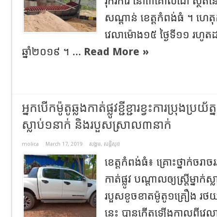
រុករករ៉ែ នៅ៣គោលដៅ ស្ថិតនៅក្
សណ្តាន់ ខេត្តកំពង់ធំ ។ ហេ
វេលាម៉ោង១៥ ថ្ងៃទី១១ រហូតដ
ឆ្នាំ២០១៩ ។ ...
Read More »
អ្នកបើកម៉ូតូឆ្លងកាត់ផ្លូវខ្ជីខ្ជារខ្វះការប្រុងប្រយ័
ស្លាប់១នាក់ និងរបួសស្រាល៣នាក់
molica
March 17, 2019
សង្គម
,
សន្តិសុខ
ខេត្តកំពង់ធំ៖ គ្រោះថ្នាក់ចរាច
កាត់ផ្លូវ បណ្តាលឲ្យស្រ្ដីម្នាក់
របួសខូចខាតម៉ូតូ១គ្រឿង រថយ
នេះ បានកើតឡើងកាលពីវេលាម