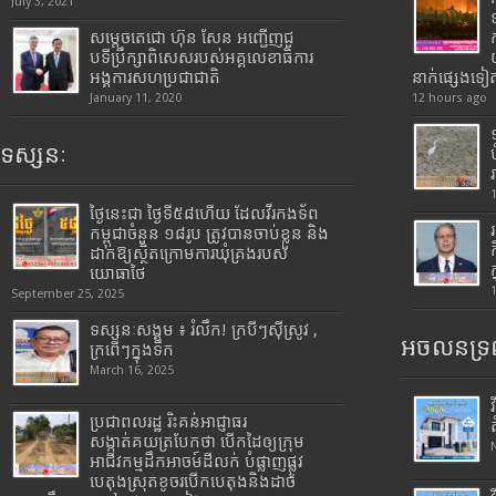
July 3, 2021
សម្តេចតេជោ ហ៊ុន សែន អញ្ជើញជួ
បទីប្រឹក្សាពិសេសរបស់អគ្គលេខាធិការ
អង្គការសហប្រជាជាតិ
នាក់ផ្សេងទៀ
January 11, 2020
12 hours ago
ទស្សនៈ
ថ្ងៃនេះជា ថ្ងៃទី៥៨ហើយ ដែលវីរកងទ័ព
កម្ពុជាចំនួន ១៨រូប ត្រូវបានចាប់ខ្លួន និង
ដាក់ឱ្យស្ថិតក្រោមការឃុំគ្រងរបស់
យោធាថៃ
September 25, 2025
ទស្សនៈសង្គម ៖ រំលឹក! ក្របីៗស៊ីស្រូវ ,
អចលនទ្រព
ក្រពើៗក្នុងទឹក
March 16, 2025
ប្រជាពលរដ្ឋ រិះគន់អាជ្ញាធរ
សង្កាត់គយត្របែកថា បើកដៃឲ្យក្រុម
អាជីវកម្មដឹកអាចម៍ដីលក់ បំផ្លាញផ្លូវ
បេតុងស្រុតខូចរបើកបេតុងនិងដាច់