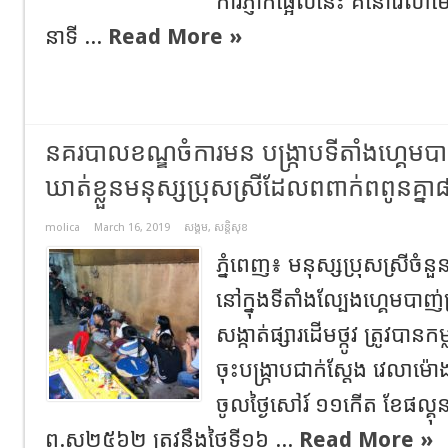
ការភ្ញាក់ផ្អើលនេះ គឺនៅវេ
នាទី ...
Read More »
នគរបាលខណ្ឌចំការមន បង្ក្រាបទីតាំងហ្គេមបាញ
ឃាត់ខ្លួនមនុស្សប្រុសស្រីដែលពពាក់ពពូនគ្នា
molica
March 16, 2019
សង្គម
,
សន្តិសុខ
ភ្នំពេញ៖ មនុស្សប្រុសស្រីចំ
នៅក្នុងទីតាំងល្បែងហ្គេមបាញ់ត្
សង្កាត់ផ្សារដើមថ្កូវ ត្រូវប
ចុះបង្ក្រាបជាក់ស្តែង វេលា
ចូលថ្ងៃសៅរ៍ ១១កើត ខែផល្គុន ឆ
ព.ស២៥៦២ ត្រូវនឹងថ្ងៃទី១៦ ...
Read More »