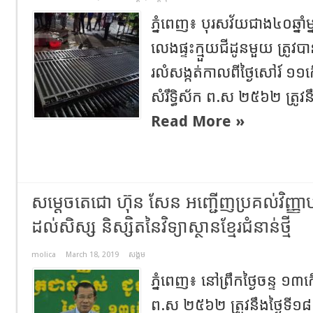
ភ្នំពេញ៖ បុរសវ័យជាង៤០ឆ្នាំ
លេងផ្ទះក្មួយជីដូនមួយ ត្រូវបាន
រលំសង្កត់កាលពីថ្ងៃសៅរ៍ ១១កើ
សំរឹទ្ធិស័ក ព.ស ២៥៦២ ត្រូវនឹ
Read More »
សម្តេចតេជោ ហ៊ុន សែន អញ្ជើញប្រគល់វិញ្ញា
ដល់សិស្ស និស្សិតនៃវិទ្យាស្ថានខ្មែរជំនាន់ថ្មី
molica
March 18, 2019
សង្គម
ភ្នំពេញ៖ នៅព្រឹកថ្ងៃចន្ទ ១៣កើត
ព.ស ២៥៦២ ត្រូវនឹងថ្ងៃទី១៨