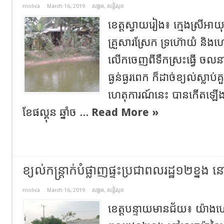
molica
March 16, 2019
សង្គម
,
សន្តិសុខ
ខេត្តស្វាយរៀង៖ ក្មេងស្រីអាយុ
គ្រួសារស្រែក ទ្រហ៊ោយំ និងហៅអ
លើកចេញពីទឹកស្រះធ្វើ ចលនា
ធ្ងន់ធ្ងរពេក ក៏ដាច់ខ្យល់ស្លា
ហេតុការណ៍នេះ បានកើតឡើងក
ខែផល្គុន ឆ្នាំច ...
Read More »
ខ្យល់កន្ត្រាក់បំផ្លាញផ្ទះប្រជាពលរដ្ឋ១២ខ្នង 
molica
March 16, 2019
សង្គម
,
សន្តិសុខ
ខេត្តបន្ទាយមានជ័យ៖ យ៉ាង