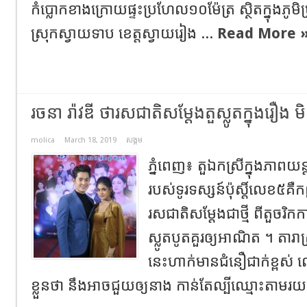
កំប្លោកខាងក្រោយផ្ទះប្រហែល១០ម៉ែត្រ ស្ថិតក្នុងភូ
ស្រុកស្វាយទាប ខេត្តស្វាយរៀង ...
Read More 
រចនា រ៉ាវឌី ថារសជាតិសម្តែងតួស្លូតក្នុងរឿង មិ
molica
March 18, 2019
សង្គម
ភ្នំពេញ៖ តួឯកស្រីក្នុងភាពយន្ត
របស់ទូរទស្សន៍ប៉ុស្តិ៍លេខ៥គឺកញ្
រសជាតិសម្តែងជាថ្មី ពីតួចរិកក
ស្លូតបូតគួរឲ្យអាណិត ។ តារាស្
នេះហាក់មានជំនឿជាក់ខ្ពស់ លើ
ខ្លួនថា នឹងអាចជួយឲ្យនាង កាន់តែល្បីឈ្មោះតាមរយ