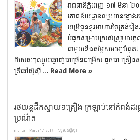
រាជធានីភ្នំពេញ ១៧ មីនា 
ភោជនីយដ្ឋានឈ្នះពានរង្វាន់
បម្រើជូននូវអាហារថ្ងៃត្រង់រៀង
បំផុតសម្រាប់ស្រស់ស្រូបលក្ខណៈគ
ជាមួយនឹងតម្លៃសមរម្យបំផុត! រ
ពិសេសៗឈ្ងុយឆ្ងាញ់ជាច្រើនជម្រើស ដូចជា គ្រឿងសមុ
ត្រីឆៅស៊ូស៊ី ...
Read More »
រថយន្តដឹកស្វាយ១គ្រឿង ក្រឡាប់នៅកំពង់ដ
ប្រណីត
molica
March 17, 2019
សង្គម
,
សន្តិសុខ