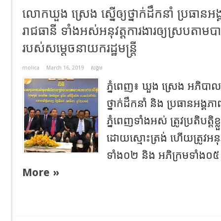
លោកឃួង ស្រេង ស្នើឲ្យថ្នាក់ដឹកនាំ ប្រធានអង
រាជធានី ទាំងអស់អនុវត្តការងារឲ្យស្របតាមបាវ
របស់សម្តេចនាយករដ្ឋមន្រ្តី
molica
March 16, 2019
សង្គម
ភ្នំពេញ៖ ឃួង ស្រេង អភិបាលរ
ថ្នាក់ដឹកនាំ និង ប្រធានអង្គ
ភ្នំពេញទាំងអស់ ត្រូវប្រតិបត្តិខ្
ដោយស្មោះត្រង់ ហើយត្រូវអនុ
ទាំង០២ និង អភិក្រមទាំង០៥
More »