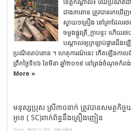
ខេត្តកណ្តាល៖ ឈើប្រណីតជាច្
ជាង៣តោន ត្រូវបានរកឃើញនៅ
ស្វាយ១គ្រឿង នៅគ្រាដែលរថយ
ចម្លងផ្លូវត្រី_ក្តាបន្ទះ ហើ
បណ្តាលឲ្យក្រឡាប់ផ្ងារជើង
ប្រណីតរាប់តោន ។ ហេតុការណ៍នេះ កើតឡើងកាលព
ព្រឹកថ្ងៃទី១៦ ខែមីនា ឆ្នាំ២០១៩ នៅត្រង់ចំណុចកំពង់ចម្
More »
មនុស្សប្រុស ស្រី៣០នាក់ ត្រូវបានសមត្ថកិច្ចឃា
អូខេ ( SC)ពាក់ព័ន្ធនឹងគ្រឿងញៀន
molica
March 17, 2019
សង្គម
,
សន្តិសុខ