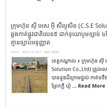
ក្រុមហ៊ុន ស៊ី អេស អ៊ី សឹលូសិន (C.S.E Sol
ឆ្លងកាត់ផ្លូវជាតិលេខ៥ ដាក់ទុយោបូមខ្សា
គ្មានច្បាប់អនុញ្ញាត
molica
March 16, 2019
សង្គម
,
សន្តិសុខ
ខេត្តកណ្ដាល ៖ ក្រុមហ៊ុន ស៊ី
Solution Co.,Ltd) ត្រូវព
បានខួងដីក្រោមថ្នល់ កាត់ទទឺង
ព្រែកក្តី ឃុំ ...
Read More 