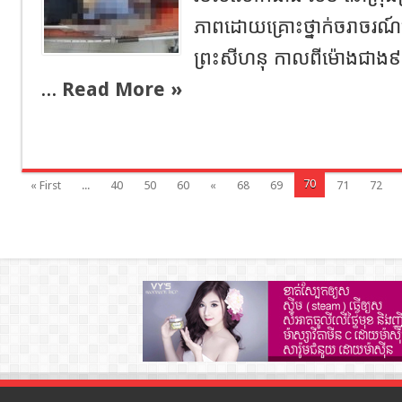
ភាពដោយគ្រោះថ្នាក់ចរាចរណ៍នៅ
ព្រះសីហនុ កាលពីម៉ោងជាង៩
...
Read More »
70
« First
...
40
50
60
«
68
69
71
72