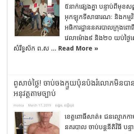
៥នាក់ផ្សេងគ្នា បន្ទាប់ពីមុ
អុកឡុកទីសាធារណៈ និងកម្មវ
អធិការដ្ឋាននគរបាលក្រុងពោធ
វេលាម៉ោង៩ និង២០ យប់ថ្ងៃសៅ
សំរឹទ្ធស័ក ព.ស ...
Read More »
ពូសាច់ថ្លៃ! ចាប់ចងក្មួយប៉ុនប៉ងរំលោភមិន
អនុវត្តតាមច្បាប់
molica
March 17, 2019
សង្គម
,
សន្តិសុខ
ខេត្តពោធិ៍សាត់៖ ជនល្មោភកាមម្
នគរបាល ចាប់បន្តនីតិវិធី បន្