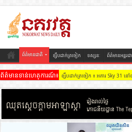
ព័ត៌មានជាតិ
ខ្សឹបដាក់ត្រចៀក
ទស្សនៈ
ព័ត៌មានអន្តរជា
ព័ត៌មានទាន់ហេតុការណ៍៖
ខ្សឹបដាក់ត្រចៀក ៖ អគារ Sky 31 នៅ
ខ្សឹបដាក់ត្រចៀក ៖ ដល់ករ ! ឈ្មួញដ