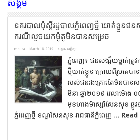
សង្គម
នគរបាលប៉ុស្តិ៍រដ្ឋបាលភ្នំពេញថ្មី ឃាត់ខ្លួនជនស
ករណីលួចយកម៉ូតូមិនបានសម្រេច
molica
March 18, 2019
សង្គម
,
សន្តិសុខ
ភ្នំពេញ៖ ជនសង្ស័យម្នាក់ត្រូវក
ថ្មីឃាត់ខ្លួន ក្រោយពីរូបគេប
របស់ជនរងគ្រោះតែមិនបានសម្
មីនា ឆ្នាំ២០១៩ វេលាម៉ោង 
មុខហាងម៉ាស្ស៉ាសែនសុខ ផ្លូវ១៩
ភ្នំពេញថ្មី ខណ្ឌសែនសុខ រាជធានីភ្នំពេញ ...
Read