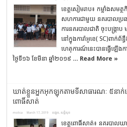
ខេត្តសៀមរាប៖ កម្លាំងសមត្ថ
សហការជាមួយ នគរបាលប្រឆា
ការនគរបាលជាតិ ចុះបង្រ្កាប 
នៅក្នុងការ៉ាអូខេ( SC)ពាក់ព័
ហេតុការណ៍នេះបានធ្វើឡើង
ថ្ងៃទី១៦ ខែមីនា ឆ្នាំ២០១៩ ...
Read More »
ឃាត់ខ្លួនអ្នកអុកឡុកតាមទីសាធារណៈ ៥នាក់ផ្ស
ពោធិ៍សាត់
molica
March 17, 2019
សង្គម
,
សន្តិសុខ
ខេត្តពោធិ៍សាត់៖ នគរបាលឃាត់