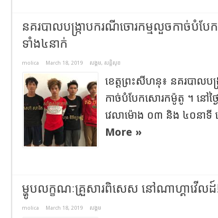
នគរបាលបង្ក្រាបករណីចោរកម្មលួចកាច់បំបែ
ទាំង៤នាក់
molica
March 18, 2019
សង្គម
,
សន្តិសុខ
ខេត្តព្រះសីហនុ៖ នគរបាលបង្
កាច់បំបែកសោរកម៉ូតូ ។ នៅថ្ង
វេលាម៉ោង ០៣ និង ៤០នាទី 
More »
ម្ហូបលក្ខណៈគ្រួសារពិសេស នៅណាហ្គាវើលដ៍!
molica
March 18, 2019
សង្គម