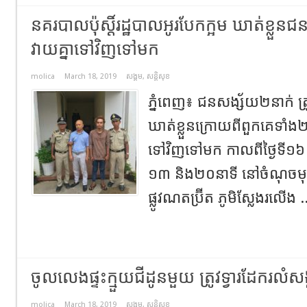
នគរបាលប៉ុស្តិ៍រដ្ឋបាលអូរបែកក្អម ឃាត់ខ្ល
វាយគ្នាទៅវិញទៅមក
molica
March 18, 2019
សង្គម
,
សន្តិសុខ
ភ្នំពេញ៖ ជនសង្ស័យ២នាក់ ត្រូ
ឃាត់ខ្លួនក្រោយពីពួកគេទាំង២ន
ទៅវិញទៅមក កាលពីថ្ងៃទី១៦ 
១៣ និង២០នាទី នៅចំណុច
ផ្លូវណតប្រ៊ីត ភូមិស្លែងរលើង .
ចូលលេងផ្ទះក្មួយជីដូនមួយ ត្រូវទ្វារដែករលំសង្
molica
March 18, 2019
សង្គម
,
សន្តិសុខ