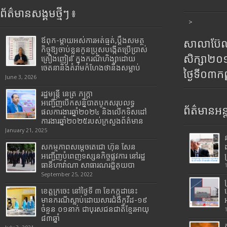
ព័ត៌មានសង្គមថ្មីៗ ៖
>
ឪពុក-ម្ដាយអស់ការអត់ធ្មត់,ប្ដឹងសមត្ថ
សាលាប៊ែលធ
កិច្ចឱ្យចាប់ខ្លួនកូនប្រុសបង្កើតប្រើប្រាស់
សិក្សា២
គ្រឿងញៀន ក្នុងករណីហិង្សាដោយ
ចេតនានិងគំរាមកំហែងថានឹងសម្លាប់
ថ្ងៃទី០៣ក
June 3, 2026
រដ្ឋមន្រ្តី​ នេត្រ​ ភក្ត្រា​
អញ្ជើញបើកសន្និបាតបូកសរុបលទ្ធ
ព័ត៌មានអន្
ផលការងារឆ្នាំ២០២៤ និងលើកទិសដៅ
ការងារឆ្នាំ២០២៥របស់​ក្រសួង​ព័ត៌មាន​
January 21, 2025
សកម្មភាពសម្តេចតេជោ ហ៊ុន សែន
អញ្ជើញបំពេញទស្សនកិច្ចផ្លូវការ នៅរដ្ឋ
ធានីហាវ៉ាណា សាធារណរដ្ឋគុយបា
September 25, 2022
ខេត្តក្រចេះ នៅថ្ងៃទី ៣ ខែកក្កដានេះ
មានករណីស្លាប់ដោយសារជំងឺកូវីដ-១៩
ចំនួន ០១នាក់ ជាបុរសជនជាតិខ្មែរអាយុ
៨៣ឆ្នាំ