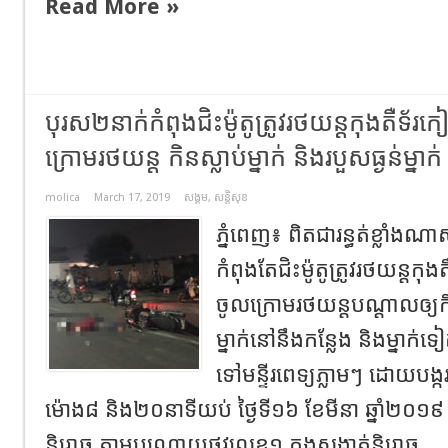
Read More »
បុរស២នាក់កំពុងជិះម៉ូតូត្រូវរថយន្ដកុងតឺទ័រ
ក្រោមរថយន្ដ កិនស្លាប់ម្នាក់ និងរបួសធ្ងន់ម្នាក់
molica
March 17, 2019
សង្គម
,
សន្តិសុខ
ភ្នំពេញ៖ ពិតជារន្ធត់ខ្លា
កំពុងតែជិះម៉ូតូត្រូវរថយន្ដកុ
ចូលក្រោមរថយន្ដបណ្ដាលឲ្យកិ
ម្នាក់នៅនឹងកន្លែង និងម្នាក់ទៀ
ទៅមន្ទីរពេទ្យភ្លាមៗ ដោយបង្ក
ម៉ោង៨ និង២០នាទីយប់ ថ្ងៃទី១៦ ខែមីនា ឆ្នាំ២០១៩ ស
និរោធ តាមបណ្ដោយផ្លូវលេខ១ ក្នុងសង្កាត់និរោធ ..