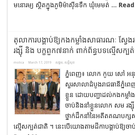
មនោរម្យ ស្ថិតក្នុងភូមិម៉ាស៊ីនទឹក ឃុំមេមត់ ...
Read
តុលាការបង្គាប់ឱ្យកងកម្លាំងសាធារណៈ ស្វែ
រង្ស៊ី និង បក្ខពួក៧នាក់ ពាក់ព័ន្ធបទល្មើសក្បត
molica
March 17, 2019
សង្គម
,
សន្តិសុខ
ភ្នំពេញ៖ លោក កូយ សៅ អនុ
សួរសាលាដំបូងរាជធានីភ្នំពេញ
ខ្លួន ដោយបញ្ជាដល់កងកម្លាំ
ចាប់និងនាំខ្លួនលោក សម រង្ស៊
ថ្នាក់ដឹកនាំនៃអតីតគណបក្សសង្
ល្មើសក្បត់ជាតិ ។ នេះបេីយោងតាមដីកាបង្គាប់ឱ្យចាប់