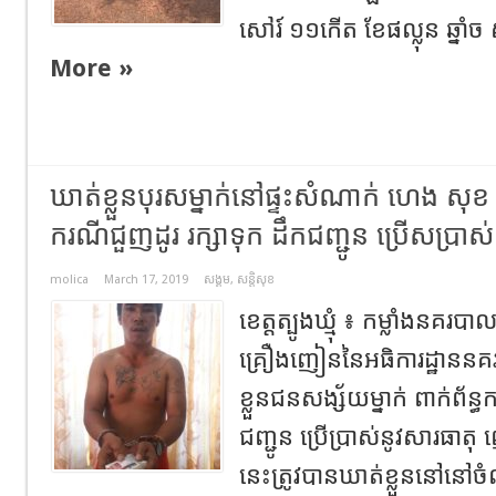
សៅរ៍ ១១កើត ខែផល្លុន ឆ្នាំច ស
More »
ឃាត់ខ្លួនបុរសម្នាក់នៅផ្ទះសំណាក់ ហេង សុខ ម
ករណីជួញដូរ រក្សាទុក ដឹកជញ្ជូន ប្រើសប្រា
molica
March 17, 2019
សង្គម
,
សន្តិសុខ
ខេត្តត្បូងឃ្មុំ ៖ កម្លាំងនគរប
គ្រឿងញៀននៃអធិការដ្ឋាននគ
ខ្លួនជនសង្ស័យម្នាក់ ពាក់ព័ន្
ជញ្ជូន ប្រើប្រាស់នូវសារធ
នេះត្រូវបានឃាត់ខ្លួននៅនៅ