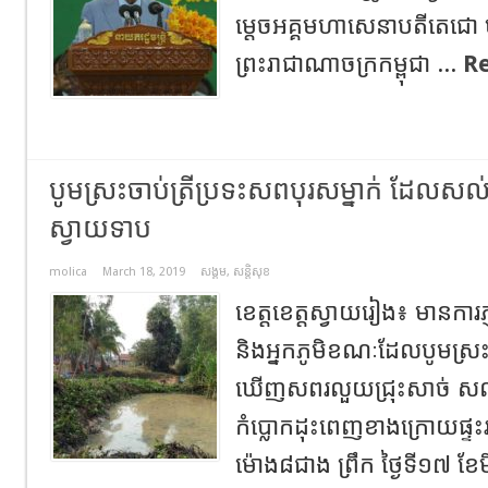
ម្តេចអគ្គមហាសេនាបតីតេជោ ហ៊
ព្រះរាជាណាចក្រកម្ពុជា ...
R
បូមស្រះចាប់ត្រីប្រទះសពបុរសម្នាក់ ដែលសល់
ស្វាយទាប
molica
March 18, 2019
សង្គម
,
សន្តិសុខ
ខេត្តខេត្តស្វាយរៀង៖ មានការភ្
និងអ្នកភូមិខណៈដែលបូមស្រះទឹក
ឃើញសពរលួយជ្រុះសាច់ សល់
កំប្លោកដុះពេញខាងក្រោយផ្ទះ
ម៉ោង៨ជាង ព្រឹក ថ្ងៃទី១៧ ខែម