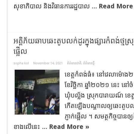
សុខាភិបាល និងវិធានការរដ្ឋបាល ...
Read More
អគ្គិភ័យឆាបឆេះតូបលក់ដូរក្នុងផ្សារកំពង់ថ្មស្
ផ្អើល
sopha kol
November 14, 2021
ព័ត៌មានជាតិ
,
ព័ត៌មានថ្មី
ខេត្តកំពង់ធំ៖ នៅវេលាម៉ោង២ន
ខែវិច្ឆិកា ឆ្នាំ២០២១ នេះ នៅចំ
ឃុំបល្ល័ង ស្រុកបារាយណ៍ ខេត
កើតឡើងបណ្តាលឲ្យឆេះតូបលក់
ភ្ញាក់ផ្អើល ។ សមត្ថកិច្ចបានឲ
ខាងលើនេះ ...
Read More »