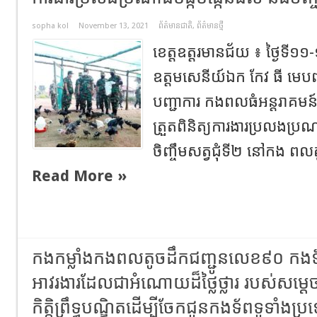
sopha kol
November 13, 2021
ព័ត៌មានជាតិ
,
ព័ត៌មានថ្មី
ខេត្តឧត្ដរមានជ័យ ៖ ថ្ងៃទី១១-
ឧត្តមសេនីយ៍ឯក កែវ ធី មេ
បញ្ជាការ កងពលធំអន្តរាគមន
ត្រួតពិនិត្យការងារប្រលងប្រ
ចិញ្ចឹមសត្វជុំទី២ នៅកង ពល
Read More »
កងកម្លាំងកងពលតូចដឹកជញ្ជូនលេខ៩០ កងទ
អាវរងារដែលជាអំណោយដ៏ថ្លៃថ្លារ របស់សម្តេ
កិត្តិព្រឹទ្ធបណ្ឌិតដើម្បីចែកជូនកងទ័ពទូទាំងប្