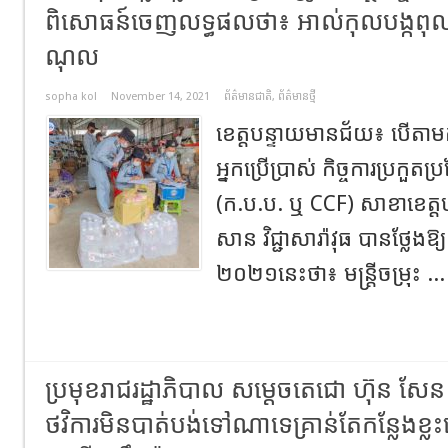
ពិសោធន៍ចេញ​លទ្ធផល​ថា៖ អាល់កុល​បង្ក​ពុល
ណុល​
sopha kol
November 14, 2021
ព័ត៌មានជាតិ
,
ព័ត៌មានថ្មី
​ខេត្ត​បន្ទាយ​មាន​ជ័​យ៖ បើតាម​ក
អ្នកប្រើប្រាស់ កិច្ចការ​ប្រកួតប្រ
(​ក​.​ប​.​ប​. ឬ CCF) សាខា​ខ
សាន វិជ្ជា​សា​រ៉ាវុធ បា​នថ្លែងឱ្យដ
២០២១នេះ​ថា៖​ មន្ត្រី​ចម្រុះ ..
ប្រមុខរាជរដ្ឋាភិបាល សម្តេចតេជោ ហ៊ុន ស
ថវិការមិនបាត់បង់ទៅណាទេគ្រាន់តែកន្លែងខ