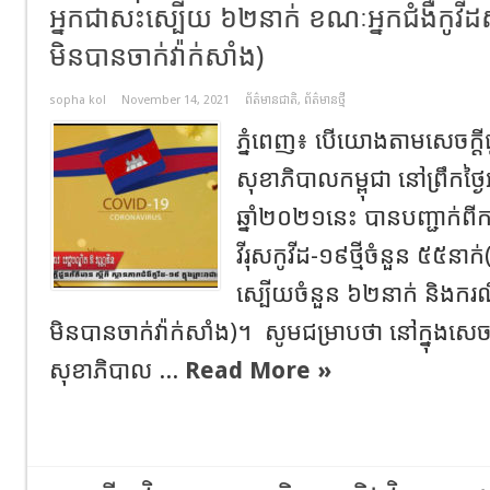
អ្នក​ជាសះស្បើយ​ ៦២នាក់​ ខណៈ​អ្នកជំងឺកូវីដ​ស
មិនបានចាក់វ៉ាក់សាំង)
sopha kol
November 14, 2021
ព័ត៌មានជាតិ
,
ព័ត៌មានថ្មី
ភ្នំពេញ៖ បើយោងតាមសេចក្ដី
សុខាភិបាលកម្ពុជា នៅព្រឹក​ថ្ងៃ​អាទិត
ឆ្នាំ២០២១នេះ​ បានបញ្ជាក់ពី
វីរុសកូវីដ-១៩ថ្មី​ចំនួន​ ៥៥
ស្បើយចំនួន​ ៦២នាក់ និងករណី
មិនបានចាក់វ៉ាក់សាំង)។ សូមជម្រាបថា​ នៅក្នុង​សេ
សុខាភិបាល​ ...
Read More »