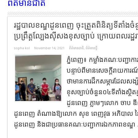
ព័ត៌មានជាតិ
រដ្ឋបាលខណ្ឌដូនពេញ ចុះត្រួតពិនិត្យទីតាំង
ប្រព្រឹត្តល្បែងសុីសងខុសច្បាប់​ ក្រោយពលរដ
sopha kol
November 14, 2021
ព័ត៌មានជាតិ
,
ព័ត៌មានថ្មី
ភ្នំពេញ​៖​ កម្លាំងគណៈបញ្ជ
បន្ទាប់ពី​មានសេចក្តីរាយការណ
ថាមានការដឹកសម្ភារដែលសង្ស័យ
ខុសច្បាប់ចំនួន០៤ទីតាំងស្ថិត
ដូនពេញ​ ភ្លាមៗ​លោក ចាប 
ដូនពេញ តំណាងឱ្យលោក សុខ ពេញវុធ អភិបាល
ដូនពេញ និងជាប្រធានគណៈបញ្ជាការឯកភាពខណ្ឌ​ 