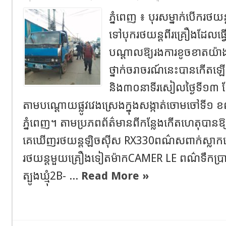
ភ្នំពេញ ៖ បុរសម្នាក់បើករថយន្
ទៅបុករថយន្តពីរគ្រឿងដែលធ្
បណ្ដាលឱ្យរងការខូចខាតយ៉ា
ថ្នាក់ចរាចរណ៍នេះបានកើត
និង៣០នាទីរសៀលថ្ងៃទី១៣ ខែវិ
តាមបណ្ដោយផ្លូវវេងស្រេងក្នុងសង្កាត់ចោមចៅទី១ 
ភ្នំពេញ។ តាមប្រភពព័ត៌មានពីកន្លែងកើតហេតុបាន
គេឃើញរថយន្តឡិចស៊ីស RX330ពណ៌សពាក់ស្លាកល
រថយន្តមួយគ្រឿងទៀតម៉ាកCAMER LE ពណ៌ទឹកប្រាក
ត្បូងឃ្មុំ2B- ...
Read More »