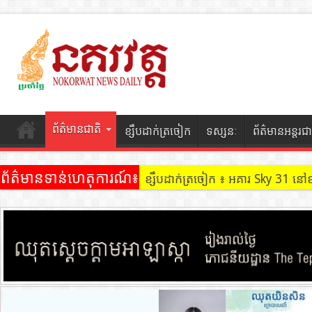
ព័ត៌មានជាតិ
ខ្សឹបដាក់ត្រចៀក
ទស្សនៈ
ព័ត៌មានអន្តរជា
ព័ត៌មានទាន់ហេតុការណ៍៖
ខ្សឹបដាក់ត្រចៀក ៖ អគារ Sky 31 នៅ
ខ្សឹបដាក់ត្រចៀក ៖ ដល់ករ ! ឈ្មួញដ