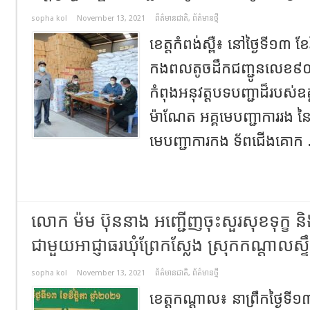
sopha kol
November 13, 2021
ព័ត៌មានជាតិ
,
ព័ត៌មានថ្មី
ខេត្តកំពង់ស្ពឺ៖ នៅថ្ងៃទី១៣ ខែ
កងពលតូចដឹកជញ្ជូនលេខ៩០
កំពុងអនុវត្តបទបញ្ជាដ៏របស់
ម៉ាណែត អគ្គមេបញ្ជាការរង 
មេបញ្ជាការកង ទ័ពជើងគោក 
លោក ម៉ម ប៊ុននាង អញ្ជើញចុះសួរសុខទុក្
ជាមួយអាជ្ញាធរឃុំព្រែកស្លែង ស្រុកកណ្តាលស្ទ
sopha kol
November 13, 2021
ព័ត៌មានជាតិ
,
ព័ត៌មានថ្មី
ខេត្តកណ្តាល៖ នាព្រឹកថ្ងៃទី១