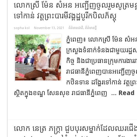
លោកស្រី ម៉ែន សំអន អញ្ជើញចូលរួមសូត្រមន្ត
ទៅកាន់ វត្តព្រះបារមីវង្គដ្ឋបូរីកបិលភ័ស្តុ
sopha kol
November 13, 2021
ព័ត៌មានជាតិ
,
ព័ត៌មានថ្មី
ភ្នំពេញ៖ លោកស្រី ម៉ែន សំអន ឧប
ក្រសួងទំនាក់ទំនងជាមួយរដ្ឋស
កិច្ច និងជាប្រធានក្រុមការងារ
រាជធានីភ្នំពេញបានអញ្ជើញចូលរ
កឋិនទាន ដង្ហែរទៅកាន់ វត្តព្រះប
ស្ថិតក្នុងខណ្ឌ សែនសុខ រាជធានីភ្នំពេញ ...
Read 
លោក​ នេត្រ​ ភក្ត្រា​ ជួបបុរសម្នាក់ដែលឈរជើ