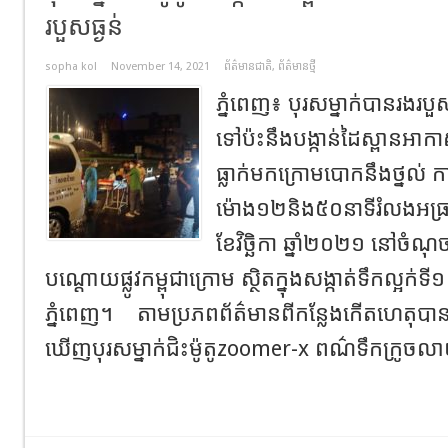
របួសធ្ងន់
sopha kol
November 14, 2021
ព័ត៌មានជាតិ
,
ព័ត៌មានថ្មី
ភ្នំពេញ៖ បុរសម្នាក់បានរងរប
ទៅប៉ះនឹងបង្កាន់ដៃស្ពានអា
ធ្លាក់មកក្រោមបោកនឹងថ្នល់ 
ម៉ោង១២និង៥០នាទីរំលងអធ្រ
ខែវិច្ឆិកា ឆ្នាំ២០២១ នៅច
បណ្ដោយផ្លូវកម្ពុជាក្រោម ស្ថិតក្នុងសង្កាត់ទឹកល្អក
ភ្នំពេញ។ តាមប្រភពព័ត៌មានពីកន្លែងកើតហេតុបាន
ឃើញបុរសម្នាក់ជិះម៉ូតូzoomer-x​ ពណ៌ទឹកក្រូច