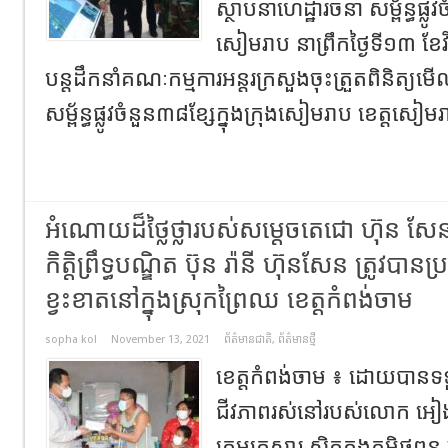
ស្ថាបនាហេដ្ឋារចនា សម្ព័ន្ធផ្ល
សៀមរាប នាព្រឹកថ្ងៃទី១៣ ខែវិ
បន្តដឹកនាំគណៈកម្មការអន្តរក្រសួងចុះត្រួតពិនិត្យម
សម្ព័ន្ធផ្លូវចំនួន៣៨ខ្សែក្នុងក្រុងសៀមរាប ខេត្តសៀមរ
អំណោយដ៏ថ្លៃថ្លារបស់សម្តេចតេជោ ហ៊ុន សែន
កិត្តិព្រឹទ្ធបណ្ឌិត ប៊ុន រ៉ានី ហ៊ុនសែន ត្រូវបា
ខ្វះខាតនៅក្នុងស្រុកព្រៃឈ ខេត្តកំពង់ចាម
sopha kol
November 13, 2021
ព័ត៌មានជាតិ
,
ព័ត៌មានថ្មី
ខេត្តកំពង់ចាម ៖ ដោយបានទទួ
ជីវភាពរស់នៅរបស់លោក អៀង​ 
ក្រុមគ្រួសារ ស្ថិតក្នុងភូមិថ្មពូន