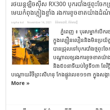
រថយន្ត​ឡិចសុីស RX300​ បុករបាំងថ្ម​ពុះចែកទ្រ
មេឃកំពុងភ្លៀងខ្លាំង​ រងការខូចខាត​យ៉ាងដំណំ
sopha kol
November 14, 2021
ព័ត៌មានជាតិ
,
ព័ត៌មានថ្មី
ភ្នំពេញ​ ៖​ បុរសម្នាក់បេីករ
ក្នុងល្បឿនលឿន​និងមិនប្រយ័ត្ន
បានជ្រុលទៅបុករបាំងថ្មពុះចែក
បណ្ដាលឲ្យរងការខូចខាតយ៉ាង
និង៥០នាទីយប់​ថ្ងៃទី១៣​ ខែវិច្
បណ្ដោយវិថីព្រះសីហនុ​ កែងផ្លូវលេខ១១៣​ ក្នុងសង្
More »