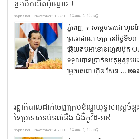
ខ្លះបើកយឹតប៉ុណ្ណោះ !
sopha kol
November 14, 2021
ព័ត៌មានជាតិ
,
ព័ត៌មានថ្មី
ភ្នំពេញ ៖ សម្តេចតេជោ ហ៊ុនសែ
ព្រះរាជាណាចក្រ នៅថ្ងៃទី១៣ ខ
ឆ្លើយតបអាខោនហ្វេសប៊ុក O
ទទួលបានប្រាក់ឧបត្ថម្ភស្លា
ម្តេចតេជោ ហ៊ុន សែន ...
Re
រដ្ឋាភិបាលដាក់ចេញក្របខ័ណ្ឌយុទ្ធសាស្ត្រចំនួន
នៃប្រទេសទប់ទល់នឹង ជំងឺកូវីដ-១៩
sopha kol
November 14, 2021
ព័ត៌មានជាតិ
,
ព័ត៌មានថ្មី