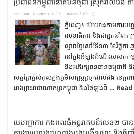
ប្រជាជនកម្ពុជានៅតំបន់ថ្មដា ស្រុកវាលវែង តា
sopha kol
November 13, 2021
ព័ត៌មានជាតិ
,
ព័ត៌មានថ្មី
ភ្នំពេញ​៖​ បេី​យោង​តាម​ការបញ្ជាក់
លេខាធិការ​ និងជាអ្នកនាំពាក្យក
ល្ងាចថ្ងៃសៅរ៍​ទី១៣​ ខែវិច្ឆិកា​
នៅក្នុងអំឡុងដំណើរបេសកកម្មចុ
និងអភិរក្សធនធានធម្មជាតិ និ
សត្វព្រៃភ្នំសំកុសក្នុងភូមិសាស្ត្រស្រុកវាលវែង ខេត្តព
រវាងព្រះរាជាណាកច្រកម្ពុជា និងថៃឡង់ដ៍​ ...
Read
មេបញ្ជាការ កងពលធំអន្តរាគមន៍លេខ២ បានអញ្
ការងារប្រលងប្រណាំងបង្កបង្កេីនផល និងចិញ្ច