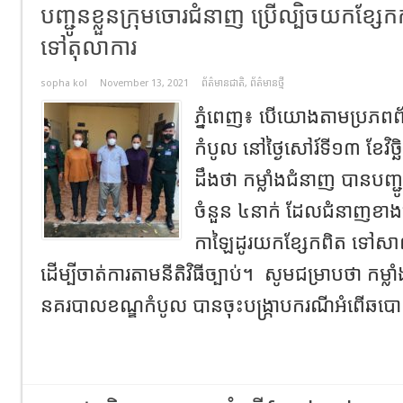
បញ្ជូន​ខ្លួន​ក្រុមចោរជំនាញ​ ប្រើល្បិចយកខ្ស
ទៅតុលាការ​
sopha kol
November 13, 2021
ព័ត៌មានជាតិ
,
ព័ត៌មានថ្មី
ភ្នំពេញ​៖​ បេី​យោង​តាមប្រភពព
កំបូល​ នៅថ្ងៃសៅរ៍ទី​១៣​ ខែវិច្
ដឹងថា​ កម្លាំងជំនាញ​ បានបញ្ជូ
ចំនួន​ ៤នាក់​ ដែល​ជំនាញ​ខា
កាឡៃដូរយកខ្សែកពិត ទៅសាលា
ដើម្បីចាត់ការតាមនីតិវិធីច្បាប់។ សូមជម្រាបថា​ កម្ល
នគរបាលខណ្ឌកំបូល បានចុះបង្រ្កាបករណីអំពើឆបោ