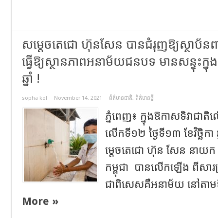
សម្ដេចតេជោ ហ៊ុនសែន បានជំរុញឱ្យស្ថាប័នពា
ធ្វើឱ្យស្ថានភាពអនាម័យជនបទ មានសន្ទុះក្នុ
ឆ្នាំ !
sopha kol
November 14, 2021
ព័ត៌មានជាតិ
,
ព័ត៌មានថ្មី
ភ្នំពេញ៖ ក្នុងឱកាសទិវាជា
លើកទី១២ ថ្ងៃទី១៣ ខែវិច្ឆិក
ម្តេចតេជោ ហ៊ុន សែន នាយក រដ្
កម្ពុជា បានលើកឡើង ពីសារប
ជាពិសេសគឺអនាម័យ នៅតាម
More »