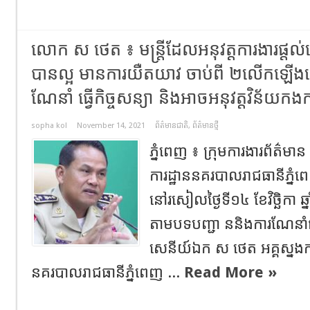
លោក ស ថេត ៖ មន្ត្រីដែលអនុវត្តការងារផ្តល់
បានល្អ មានការយឺតយាវ ចាប់ពី ២លេីកឡេីងទៅ
ណែនាំ ធ្វេីកិច្ចសន្យា និងអាចអនុវត្តវិន័យកងកម
sopha kol
November 14, 2021
ព័ត៌មានជាតិ
,
ព័ត៌មានថ្មី
ភ្នំពេញ ៖ ក្រុមការងារព័ត៌មាន
ការដ្ឋាននគរបាលរាជធានីភ្នំ
នៅរសៀលថ្ងៃទី១៤ ខែវិច្ឆិកា 
តាមបទបញ្ជា​ ននិងការណែនាំ
សេនីយ៍ឯក​ ស​ ថេត​ អគ្គស្នងក
នគរបាលរាជធានីភ្នំពេញ​ ...
Read More »