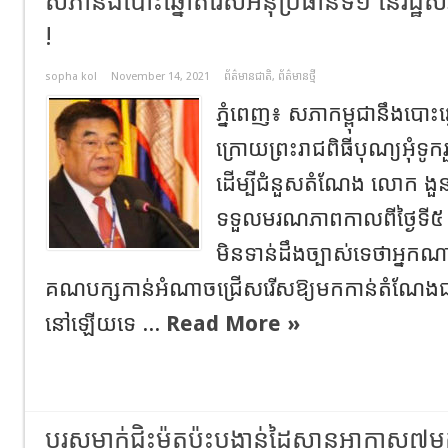
សភានឹងបោះឆ្នោតរើសអនុប្រធានទី១ នៃរដ្ឋសភា
!
sopha kol
November 14, 2021
ព័ត៌មានជាតិ
,
ព័ត៌មានថ្មី
ភ្នំពេញ៖ សភាកម្ពុជានឹងបោះ
ក្រោយព្រះរាជពិធីបុណ្យអុំទូក
ដើម្បីជំនួសតំណែង លោក ង
ទទួលមរណភាពកាលពីថ្ងៃទី៥ ខែ
មិនទាន់ដឹងច្បាស់ទេថាអ្នក
គណបក្សកាន់អំណាចជ្រើសរើសឱ្យមកកាន់តំណែងជា
នៅឡើយទេ ...
Read More »
បុរសម្នាក់ជិះម៉ូតូប៉ះបង្កាន់ដៃស្ពានអាកាស៧ម