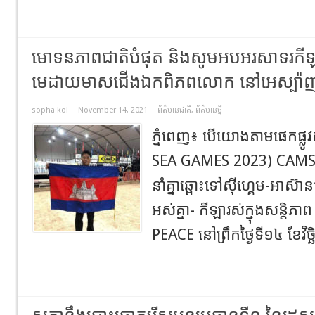
មោទនភាពជាតិបំផុត និងសូមអបអរសាទរកីឡាការិ
មេដាយមាសជើងឯកពិភពលោក នៅអេស្ប៉ាញ
sopha kol
November 14, 2021
ព័ត៌មានជាតិ
,
ព័ត៌មានថ្មី
ភ្នំពេញ៖ បើយោងតាមផេកផ្ល
SEA GAMES 2023) CAMSO
នាំគ្នាឆ្ពោះទៅស៊ីហ្គេម-អាស៊ា
អស់គ្នា- កីឡារស់ក្នុងសន្តិ
PEACE នៅព្រឹកថ្ងៃទី១៤ ខែវិច្ឆ