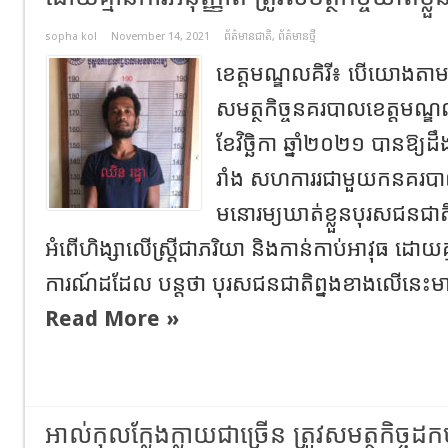
sopha kol
November 14, 2021
ព័ត៌មានជាតិ
,
ព័ត៌មានថ្មី
ខេត្តមណ្ឌលគិរី​៖ បេី​យោង​
សមត្ថកិច្ច​នគរបាល​ខេត្ត​មណ្ឌល
ខែវិច្ឆិកា​ ឆ្នាំ​២០២១ បានឱ្យ
រាំង សហការរជាមួយកនគរបាលប
មនោរម្យ​ឃាត់ខ្លួនបុរសជនជាតិព
អំពើហិង្សាលើស្ត្រីជាភរិយា និងកាន់កាប់អាវុធ ដោយ
ការណ៍ដដែល​ បន្តថា​ បុរសជនជាតិព្នង​ខាងលេីនេះ​មាន
Read More »
អាល់កុល​ក្លែងក្លាយ​ជាច្រើន​ ត្រូវ​​សមត្ថកិច្ច​ដ