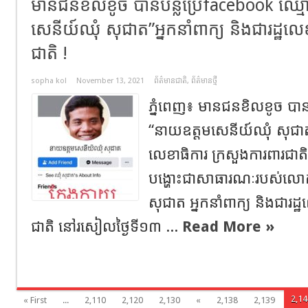
មានជនខិលខូច បានបន្លំប្រើfacebook ឈ្ម
សេនីយ៍ឈុំ សុជាត”អ្នកនាំពាក្យ និងជារដ្ឋលេ
ជាតិ !
sopha kol
November 13, 2021
ព័ត៌មានជាតិ
,
ព័ត៌មានថ្មី
ភ្នំពេញ៖ មានជនខិលខូច បានប
“នាយឧត្តមសេនីយ៍ឈុំ សុជាត”អ
លេខាធិការ ក្រសួងការពារជា
បង្ហោះជាសាធារណៈរបស់លោ
សុជាត អ្នកនាំពាក្យ និងជារដ្
ជាតិ នៅរសៀលថ្ងៃទី១៣ ...
Read More »
2,14
« First
...
2,110
2,120
2,130
«
2,138
2,139