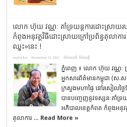
លោក ហ៊ុយ វណ្ណៈ គាំទ្រយន្តការដោះស្រាយរ
កំពុងអនុវត្តវិធីដោះស្រាយក្រៅប្រព័ន្ធតុលាការ
ឈ្នះ»នេះ !
sopha kol
November 13, 2021
ព័ត៌មានជាតិ
,
ព័ត៌មានថ្មី
ភ្នំពេញ ៖ លោក ហ៊ុយ វណ្ណ
អ្នកសារព័ត៌មានកម្ពុជា (ស.ស
ក្រសួងមហាផ្ទៃ នៅរសៀលថ្ងៃទី
បានបញ្ចេញនូវទស្សនៈគាំទ្រ
អភិបាលខេត្តកំពត កំពុងអនុវត្
តុលាការ ...
Read More »