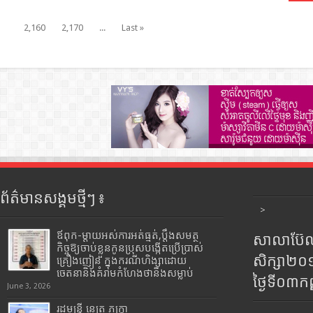
2,160
2,170
...
Last »
ព័ត៌មានសង្គមថ្មីៗ ៖
>
ឪពុក-ម្ដាយអស់ការអត់ធ្មត់,ប្ដឹងសមត្ថ
សាលាប៊ែលធ
កិច្ចឱ្យចាប់ខ្លួនកូនប្រុសបង្កើតប្រើប្រាស់
សិក្សា២
គ្រឿងញៀន ក្នុងករណីហិង្សាដោយ
ចេតនានិងគំរាមកំហែងថានឹងសម្លាប់
ថ្ងៃទី០៣ក
June 3, 2026
រដ្ឋមន្រ្តី​ នេត្រ​ ភក្ត្រា​