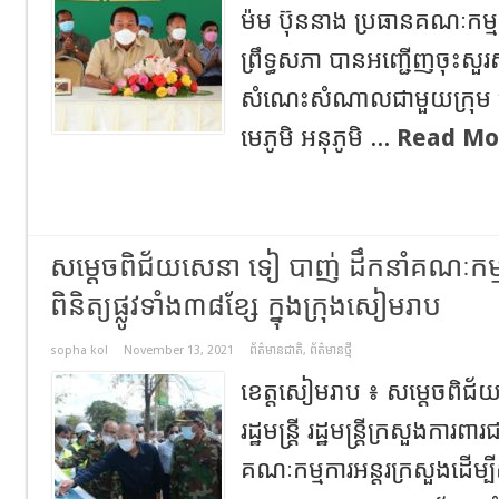
ម៉ម ប៊ុននាង ប្រធានគណៈកម្មក
ព្រឹទ្ធសភា បានអញ្ជើញចុះសួរស
សំណេះសំណាលជាមួយក្រុម ប្រឹក
មេភូមិ អនុភូមិ ...
Read Mo
សម្ដេចពិជ័យសេនា ទៀ បាញ់ ដឹកនាំគណៈកម្មកា
ពិនិត្យផ្លូវទាំង៣៨ខ្សែ ក្នុងក្រុងសៀមរាប
sopha kol
November 13, 2021
ព័ត៌មានជាតិ
,
ព័ត៌មានថ្មី
ខេត្តសៀមរាប ៖ សម្តេចពិ
រដ្ឋមន្រ្តី រដ្ឋមន្រ្តីក្រសួងការ
គណៈកម្មការអន្តរក្រសួងដើម្បី