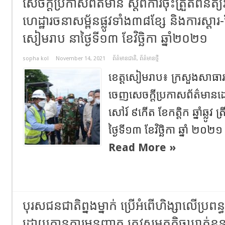
សេចក្ដីប្រកាសព័ត៌មាន​ ស្ដីពីការចុះត្រួតពិនិ
ហេដ្ឋារចនាសម្ព័នផ្លូវទាំង៣៨ខ្សែ​ និងការស្ដា
សៀមរាប​ នាថ្ងៃទី១៣​ ខែវិច្ឆិកា​ ឆ្នាំ២០២១
sopha kol
November 14, 2021
ព័ត៌មានជាតិ
,
ព័ត៌មានថ្មី
ខេត្តសៀមរាប៖ ក្រសួងសាធា
ចេញសេចក្តីប្រកាសព័ត៌មានដោយ
សៅរ៍ ៩កើត ខែកត្តិក ឆ្នាំឆ្លូ
ថ្ងៃទី១៣ ខែវិច្ឆិកា ឆ្នាំ ២០
Read More »
បុរសជនជាតិព្នងម្នាក់​ ប្រើអំពើហិង្សាលើប្រពន
ដោយគ្មានការអនុញ្ញាត ត្រូវ​សមត្ថកិច្ច​ឃាត់ខ្លួន