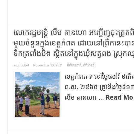
លោករដ្ឋមន្ត្រី លឹម គានហោ អញ្ជើញចុះត្រួតព
មួយចំនួនក្នុងខេត្តកំពត ដោយនៅព្រឹកនេះបាន
ទឹកត្រពាំងបឹង ស្ថិតនៅក្នុងឃុំសត្វពង ស្រុក
sopha kol
November 13, 2021
ព័ត៌មានជាតិ
,
ព័ត៌មានថ្មី
ខេត្តកំពត ៖ នៅថ្ងៃសៅរ៍ ៩កើត ខែ
ព.ស. ២៥៦៥ ត្រូវនឹងថ្ងៃទី១៣
លឹម គានហោ ...
Read Mo