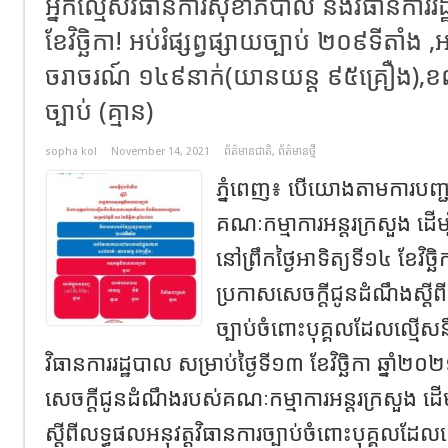
អ្នកល្មើសវិធានការសុខាភិបាល​ និងវិធានការរដ
ខែវិច្ឆិកា​​!​ អប់រំផ្សព្វផ្សាយច្បាប់​ ២០៩ទីតា
ចរាចរណ៍ ១៤៩នាក់(យានយន្ត ៩៥គ្រឿង),ខណៈ
ច្បាប់ (គ្មាន)
sopha kol
November 14, 2021
ព័ត៌មានជាតិ
,
ព័ត៌មានថ្មី
ភ្នំពេញ​៖​ បេី​យោង​តាម​ការបញ
គណៈកម្មាការអន្តរក្រសួង​ ដេីម្ប
នៅព្រឹក​ថ្ងៃ​អាទិត្យ​ទី​១៤ ខែវិច្ឆ
ប្រកាសសេចក្តីជូនដំណឹងស្តីព
ច្បាប់ចំពោះបុគ្គលដែលល្មើស
វិធានការរដ្ឋបាល សម្រាប់ថ្ងៃទី១៣ ខែវិច្ឆិកា​​​ ឆ្នាំ​២០
សេចក្តីជូនដំណឹងរបស់គណៈកម្មាការអន្តរក្រសួង​ ដេីម្ប
ស្តីពីលទ្ធផលអនុវត្តវិធានការច្បាប់ចំពោះបុគ្គលដែល