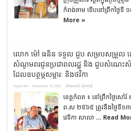
កំពង់ចាម​ ទើបនៅព្រឹកថ្ងៃទី ១៣
More »
លោក ម៉ៅ ធនិន ទទួល ជួប សម្របសម្រួល ដ
សំណូមពរជូនប្រជាពលរដ្ឋ និង ជួបសំណេ
ដែលឧបត្ថម្ភសម្ភារៈ និងថវិកា
sopha kol
November 13, 2021
ព័ត៌មានជាតិ
,
ព័ត៌មានថ្មី
ខេត្តកំពត ៖ នៅព្រឹកថ្ងៃសៅរ៍ ៩កើ
ព.ស ២៥៦៥ ត្រូវនឹងថ្ងៃទី១៣ ខ
វេទិកា សាលា ...
Read Mo