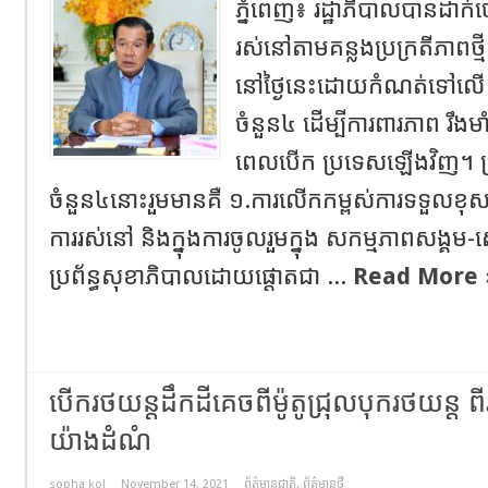
ភ្នំពេញ៖ រដ្ឋាភិបាលបានដាក់ចេ
រស់នៅតាមគន្លងប្រក្រតីភាពថ្មី
នៅថ្ងៃនេះដោយកំណត់ទៅលើ ក្រ
ចំនួន៤ ដើម្បីការពារភាព រឹងមាំន
ពេលបើក ប្រទេសឡើងវិញ។ ក្រ
ចំនួន៤នោះរួមមានគឺ ១.ការលើកកម្ពស់ការទទួលខុសត្រូវ
ការរស់នៅ និងក្នុងការចូលរួមក្នុង សកម្មភាពសង្គម-សេ
ប្រព័ន្ធសុខាភិបាលដោយផ្តោតជា ...
Read More 
បើករថយន្តដឹកដីគេចពីម៉ូតូជ្រុលបុករថយន្ត 
យ៉ាងដំណំ
sopha kol
November 14, 2021
ព័ត៌មានជាតិ
,
ព័ត៌មានថ្មី