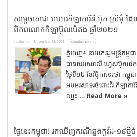
សម្តេចតេជោ អបអរកីឡាការិនី អ៊ុក ស្រីមុំ
ពិភពលោកកីឡាប៊ូលប៉េតង់ ឆ្នាំ២០២១
sopha kol
November 14, 2021
ព័ត៌មានជាតិ
,
ព័ត៌មានថ្មី
ភ្នំពេញ៖ នាយករដ្ឋមន្ត្រីកម្ព
បានសរសេរលើ ហ្វេសប៊ុកផេ
ថ្ងៃទី១៤ ខែវិច្ឆិកានេះថា កម
អបអរសាទរចំពោះវីរ កីឡាការិន
ឈ្នះ ...
Read More »
​​​​​ថ្ងៃ​នេះ​កម្ពុជា! រកឃើញករណីឆ្លងកូវីដ-១៩ថ្មី