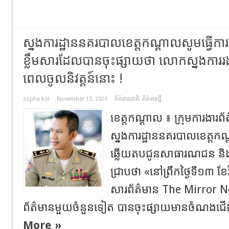
ស្នងការដ្ឋាននគរបាលខេត្តកណ្តាលសូមធ្វើការ
ខ្លឹមសារដែលបានចុះផ្សាយថា លោកស្នងការរង
ពេលចូលនិវត្តន៍នោះ !
sopha kol
November 13, 2021
ព័ត៌មានជាតិ
,
ព័ត៌មានថ្មី
ខេត្តកណ្តាល ៖ ក្រុមការងារព័
ស្នងការដ្ឋាននគរបាលខេត្តកណ្
ឆ្លើយតបជូនសាធារណជន និងប
ជ្រាបថា «នៅព្រឹកថ្ងៃទី១៣ ខែវ
សារព័ត៌មាន The Mirror 
ព័ត៌មានមួយចំនួនទៀត បានចុះផ្សាយមានចំណងជើងថ
More »