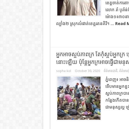
ខេត្តចាត់ការ
លោក រ៉ា បូរ៉ា
ម៉ោង១៖៣០នាទី
ល្បាំង២ ស្រុកលំផាត់ខេត្តរតនគិរី។ ...
Read 
អ្នកអាចស្អប់ភាពក្រ តែកុំស្អប់អ្នក
នោះឡើយ ប៉ុន្តែអ្នកក្រអាចធ្វើជាមនុស្សល្
sopha kol
October 30, 2020
ព័ត៌មានជាតិ
,
ព័ត៌មានថ្
ភ្នំពេញ៖ អាច
ទើបមានអ្នកខ្
ស្អប់ភាពក្របាន
កន្លែងកើតបាន 
ជាមនុស្សល្អ ប្រើ