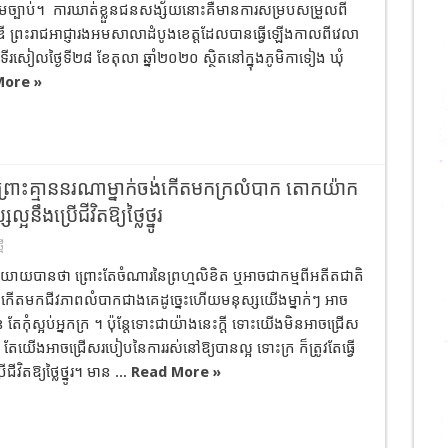
តាមច្បាប់។ ការឃាត់ខ្លួនជនសង្ស័យនោះគឺមានការសម្របសម្រួលពី
ន់ឌី ព្រះរាជអាជ្ញារងអមសាលាដំបូងខេត្តដែលបានធ្វើឡើងកាលពីវេលា
រសៀលថ្ងៃទី២៨ ខែតុលា ឆ្នាំ២០២០ ស្ថិតនៅក្នុងភូមិកាទៀង ឃុំ
More »
ក្រ ព្រោះគ្មាននរណាម្នាក់ចង់កើតមកក្រលំបាក តោកយ៉ាក
អនឹងប្រើជីវិតឱ្យថ្លៃថ្នូរ
មី
និយាយបានថា ព្រោះតែចំណារនៃព្រហ្មលិខិត ឬអាចជាកម្មពីអតីតជាតិ
លះកើតមកជីវភាពលំបាកជាងគេដូច្នេះហើយមនុស្សយើងម្នាក់ៗ អាច
 តែកុំស្អប់អ្នកក្រ ។ ប៉ុន្តែទោះជាយ៉ាងនេះក្ដី ទោះយើងមិនអាចជ្រើស
តែយើងអាចជ្រើសរបៀបនៃការរស់នៅឱ្យបានល្អ ទោះក្រ ក៏ត្រូវតែធ្វើ
ជីវិតឱ្យថ្លៃថ្នូរ។ មាន ...
Read More »