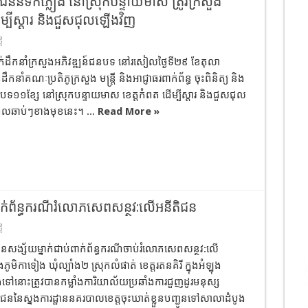
នន់ទឹកភ្លៀង នៅស្រុកបន្ទាយមាស ត្រូវក្រសួង
ើម្បីស្តារ និងជួសជុលឡើងវិញ
មី
នាក់ដឹកនាំក្រសួងអភិវឌ្ឍន៍ជនបទ នៅរសៀលថ្ងៃទី២៩ ខែតុលា
ឹកនាំគណៈប្រតិភូក្រសួង មន្ត្រី និងអាជ្ញាធរពាក់ព័ន្ធ ចុះពិនិត្យ និង
ជនបទ១១ខ្សែ នៅស្រុកបន្ទាយមាស ខេត្តកំពត ដើម្បីស្តារ និងជួសជុល
ពេលឆាប់ៗខាងមុខនេះ។ ...
Read More »
់ពាក់ព័ន្ធករណីរំលោភសេពសន្ថវ:លើអនីតិជន
មី
 ជនសង្ស័យម្នាក់ជាប់ពាក់ព័ន្ធករណីចាប់រំលោភសេពសន្ថវ:លើ
ភូមិកាទៀង ឃុំល្បាំង២ ស្រុកលំផាត់ ខេត្តរតនគិរី ក្នុងអំឡុង
ងទៅនោះត្រូវបានកម្លាំងការិយាល័យប្រឆាំងការជួញដូរមនុស្ស
ិជននៃស្នងការដ្ឋាននគរបាលខេត្តចុះឃាត់ខ្លួនបញ្ជូនទៅសាលាដំបូង