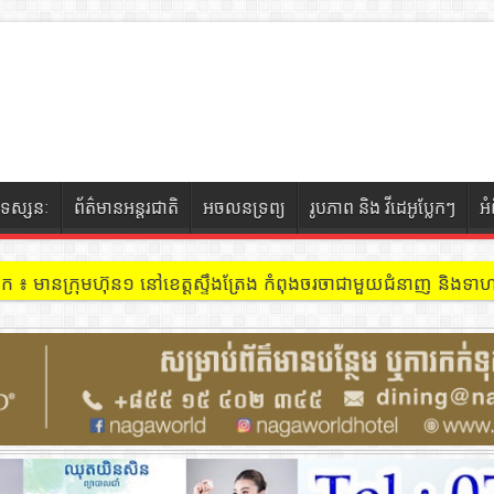
ទស្សនៈ
ព័ត៌មានអន្តរជាតិ
អចលនទ្រព្យ
រូបភាព និង វីដេអូប្លែកៗ
អ
ិះគន់អាជ្ញាធរសង្កាត់គយត្របែកថា បើកដៃឲ្យក្រុមអាជីវកម្មដឹកអាចម៍ដីលក