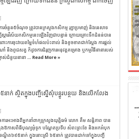
កសិកម្មឡើងវិញ ក្រោយទឹកជំនន់ ក្រសួងកសិកម្ម ដាក់​ចេញ​
មី
ការចំនួន​៥​ចំណុច ត្រូវបាន​ក្រសួងកសិកម្ម រុក្ខាប្រមាញ់ និង​នេសាទ​
​ស្តារ​វិស័យ​កសិកម្ម​នេះ​ឡើងវិញ​ជាបន្ទាន់ ក្រោយ​គ្រោះទឹកជំនន់​បាន​
ោះការចុះ​វាយតម្លៃ​ទំហំ​ផលប៉ះពាល់ និង​ខូចខាត​ជាក់ស្ដែង ការផ្តល់​
ាំ និង​ពូជ​សត្វ ក៏​ដូច​ការជំរុញ​ការអនុវត្ត​គម្រោង ឬ​កម្មវិធី​នានា​របស់​
ម្ចាស់ជំនួយ​នានា ...
Read More »
នាក់ ស្ថិតក្នុង​បញ្ជី​ស្នើសុំ​បន្ធូរបន្ថយ និង​លើកលែង
មី
ាមការអះអាងពីអ្នកនាំពាក្យ​ក្រសួងយុត្តិធម៌ លោក គឹម សន្តិភាព បាន
នុង​ឱកាស​ពិធីបុណ្យ​អុំទូក បណ្ដែតប្រទីប សំពះ​ព្រះ​ខែ និង​អកអំបុក
ណ្ឌិត​៦៩៥​នាក់ ក្នុង​នោះ​ស្រី ៦៥​នាក់ ត្រូវ​បានដាក់​ទៅក្នុង​បញ្ជី​