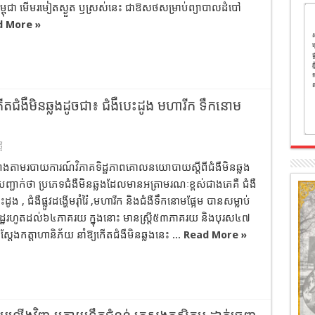
កម្ពុជា មើម​រមៀត​ស្ងួត ឫ​ស្រស់​នេះ ជា​ឱសថ​សម្រាប់​ព្យាបាល​ដំបៅ​
d More »
ើត​ជំងឺមិនឆ្លងដូចជា​៖ ជំងឺ​បេះដូង មហារីក ទឹកនោម
មី
ោងតាម​របាយការណ៍​វិភាគ​ទិដ្ឋភាព​គោលនយោបាយ​ស្ដីពី​ជំងឺមិនឆ្លង​
បញ្ជាក់ថា ប្រភេទ​ជំងឺមិនឆ្លង​ដែលមាន​អត្រា​មរណៈ​ខ្ពស់​ជាងគេ​គឺ ជំងឺ​
, ជំងឺ​ផ្លូវដង្ហើម​រ៉ាំរ៉ៃ ,​មហារីក និង​ជំងឺ​ទឹកនោមផ្អែម​ បានសម្លាប់​
ដ្ឋ​រហូតដល់​៦៤​ភាគរយ ក្នុងនោះ មាន​ស្ត្រី​៥៣​ភាគរយ និង​បុរស​៤៧​
ែងកត្តា​ហានិភ័យ នាំឱ្យ​កើត​ជំងឺមិនឆ្លង​នេះ ...
Read More »