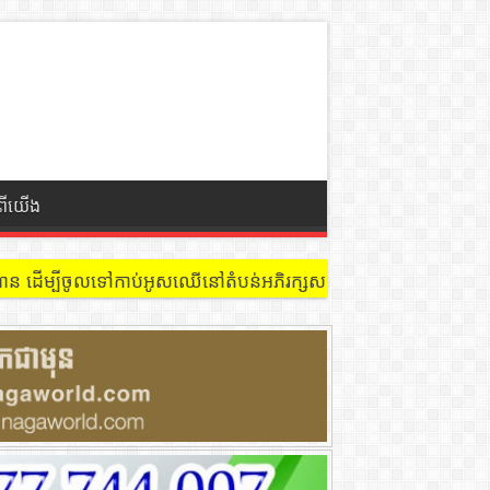
ំពីយើង
់ បំផ្លាញផ្លូវបេតុងស្រុតខូចរបើកបេតុងនិងដាច់ទុយោទឹកស្អាតនៅក្រុងស្វ