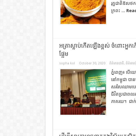
រុក្ខជាតិ​ឱសថ​
ក្រពះ ...
Rea
អត្រាស្លាប់កើតឡើងខ្ពស់ ចំពោះអ្នក​ក
ផ្អែម
sopha kol
October 30, 2020
ព័ត៌មានជាតិ
,
ព័ត៌មានថ្
ភ្នំពេញ​៖ បើយ
នៅ​កម្ពុជា​ បាន
សរសៃឈាម​បេះដូង 
ជីវិត​ប្រជាពលរ
ភាគរយ។ ជាក់ស្ត