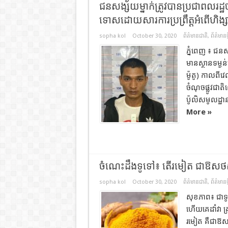
ជនសង្ស័យម្នាក់ត្រូវបានប្រជាពលរដ្
ទោសដោយសារការប្រព្រឹត្តអំពើហិង្ស
sopha kol
October 30, 2020
ព័ត៌មានជាតិ
,
ព័ត៌មានថ្
ភ្នំពេញ ៖ ជនស
មានស្ថានទម្ងន
ម៉ូតូ) កាលពីវ
ចំណុចផ្លូវជាតិ
ប៉ូលិសមូលដ្ឋ
More »
ចំណេះដឹងទូទៅ៖ តើរមៀត ជា​ឱសថ​សម្រ
sopha kol
October 30, 2020
ព័ត៌មានជាតិ
,
ព័ត៌មានថ្
សុខភាព៖ ជាទូទៅ
ហើយគេ​ដាំ​វា គ
រមៀត គឺជាឱសថ