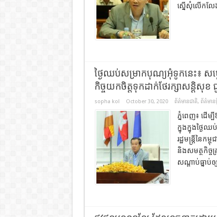
ស្នើសុំ​លើកល
ថ្ងៃឈប់សម្រាកបុណ្យអុំទូកនេះ៖ សម្
កិច្ចយកចិត្តទុកដាក់ថែរក្សាសន្តិស
sopha kol
October 30, 2020
ព័ត៌មានជាតិ
,
ព័ត៌មានថ្
ភ្នំពេញ៖ ដើម
ក្នុងក្នុងថ្ង
រដ្ឋមន្រ្តីនៃក
និងសមត្ថកិច្ចគ្
សណ្តាប់ធ្នាប់ឲ