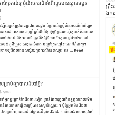
ឋចាប់ប្រគល់ឲ្យប៉ូលិសករណីអំពើលួចមានស្ថានទម្ងន់
គ្រឹះ
ា
ឯកជន
មី
ង្ស័យម្នាក់ត្រូវបានប្រជាពលរដ្ឋចាប់ប្រគល់ឲ្យប៉ូលិសករណីអំពើលួច
់ទោសដោយសារការប្រព្រឹត្តអំពើហិង្សា(ប្រើកូនសោរម៉ូតូចាក់គំរាមយក
េលាម៉ោង០៨ និង០០នាទី ត្រូវនឹងថ្ងៃទី៣០ ខែតុលា ឆ្នាំ២០២០ នៅ
លេខ៥ ភូមិគ្រួស សង្កាត់សំរោង ខណ្ឌព្រែកព្នៅ រាជធានីភ្នំពេញ។
ានបានឲ្យដឹងថាជនសង្ស័យក្នុងករណីនេះឈ្មោះ ខន ...
Read
ាប់​ព្យាបាល​ដំបៅអ្វី?
មី
,
សុខភាព
អ្នកខ្លះគ្រាន់តែដឹងថា រមៀត គ្រាន់តែ​ជា​រុក្ខជាតិ​បន្ត​ពូជ​ដោយ​មើម
្រាន់តែយកមកធ្វើជា​គ្រឿងទេស​ស្លរប៉ុណ្ណោះ ។ ប៉ុន្តែអ្នកមិនដឹងថា
​សម្រាប់​ព្យាបាល​ដំបៅក្រពះដ៏ពូកែផងដែរ ។ បើយោងតាមសៀវភៅ​