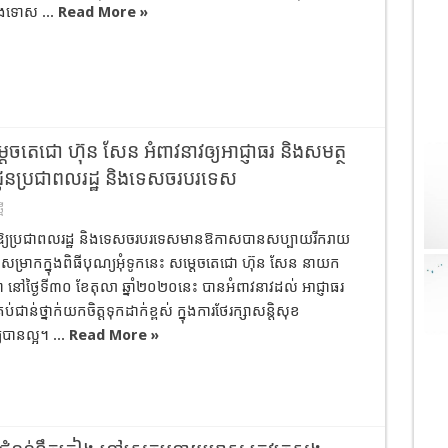
ែងទោស ...
Read More »
តេចតេជោ ហ៊ុន សែន អំពាវនាវឲ្យអាជ្ញាធរ និងសមត្ថ
ុខ ជូនប្រជាពលរដ្ឋ និងទេសចរបរទេស
មី
្បីឱ្យប្រជាពលរដ្ឋ និងទេសចរបរទេសមានឱកាសបានសប្បាយរីករាយ
ៃឈប់សម្រាកក្នុងពិធីបុណ្យអុំទូកនេះ សម្តេចតេជោ ហ៊ុន សែន នាយក
ម្ពុជា នៅថ្ងៃទី៣០ ខែតុលា ឆ្នាំ២០២០នេះ បានអំពាវនាវដល់ អាជ្ញាធរ
រប់ជាន់ថ្នាក់យកចិត្តទុកដាក់ខ្ពស់ ក្នុងការថែរក្សាសន្តិសុខ
្យបានល្អ។ ...
Read More »