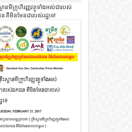
ស្ថានមីក្រូហិរញ្ញវត្ថុទាំងអស់ជារបស់
 គឺមិនមែនជារបស់រដ្ឋទេ!