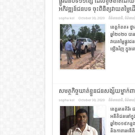
ផ្លូវជនបទ១១ខ្សែ ដែលខូចខាតដោយជំ
អភិវឌ្ឍន៍ជនបទ ចុះពិនិត្យវាយតម្លៃដ
sopha kol
October 30, 2020
ព័ត៌មានជាតិ
,
ព័ត៌មានថ្
ខេត្តកំពត៖ ថ្
ឆ្នាំ២០២០ បានដ
វាយតម្លៃផ្លូវ
ឡើងវិញ ក្នុង
សមត្ថកិច្ចឃាត់ខ្លួនជនសង្ស័យម្នាក
sopha kol
October 30, 2020
ព័ត៌មានជាតិ
,
ព័ត៌មានថ្
ខេត្តរតនគិរី៖
អនីតិជននៅក្នុង
ឆ្នាំ២០១៩កន្ល
និងកាពារអនីត