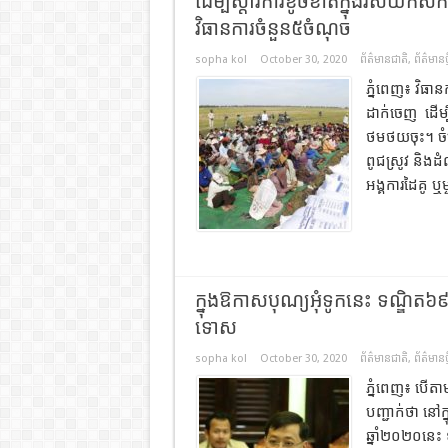
ដើម្បី​ស្តារ​ការខូចខាត​ក្នុង​វិស័យ
វិធានការ​ចំនួន​៥​ចំណុច
sopha kol
October 30, 2020
ព័ត៌មានជាតិ
,
ព័ត៌មានថ្
ភ្នំពេញ៖ វិធាន​
ដាក់ចេញ ដើម្បី
ថមថយ​ចុះ​។ ចំព
ពូជស្រូវ និង​ដំណ
អង្គការ​ដៃគូ ឬ​
ក្នុងឱកាស​បុណ្យអុំទូក​នេះ ទណ្ឌិត​៦៩៥​
ទោស​
sopha kol
October 30, 2020
ព័ត៌មានជាតិ
,
ព័ត៌មានថ្
​ភ្នំពេញ​៖ បើត
បញ្ជាក់ថា នៅក្
ឆ្នាំ​២០២០​នេះ ទ