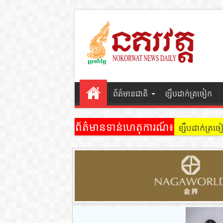
ព័ត៌មានជាតិ
ខ្សឹបដាក់ត្រចៀក
ព័ត៌មានទាន់ហេតុការណ៍៖
ប្រជាពលរដ្ឋ រ