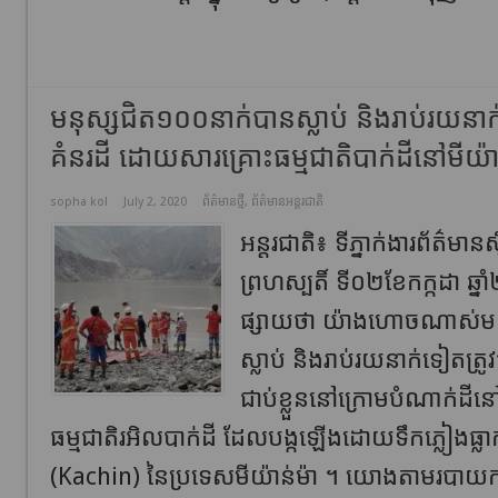
មនុស្សជិត១០០នាក់បានស្លាប់ និងរាប់រយនា
គំនរដី ដោយសារគ្រោះធម្មជាតិបាក់ដីនៅមីយ៉ាន
sopha kol
July 2, 2020
ព័ត៌មានថ្មី
,
ព័ត៌មានអន្តរជាតិ
អន្តរជាតិ៖ ទីភ្នាក់ងារព័ត៌មា
ព្រហស្បតិ៍ ទី០២ខែកក្កដា ឆ
ផ្សាយថា យ៉ាងហោចណាស់មន
ស្លាប់ និងរាប់រយនាក់ទៀតត្រ
ជាប់ខ្លួននៅក្រោមបំណាក់ដ
ធម្មជាតិរអិលបាក់ដី ដែលបង្កឡើងដោយទឹកភ្លៀងធ្លាក
(Kachin) នៃប្រទេសមីយ៉ាន់ម៉ា ។ យោងតាមរបាយក