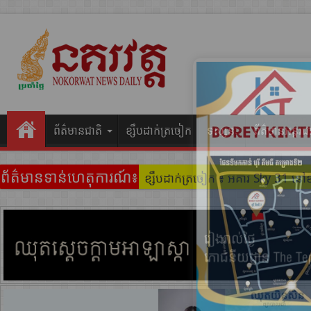
ព័ត៌មានជាតិ
ខ្សឹបដាក់ត្រចៀក
ទស្សនៈ
ព័ត៌មានអន្តរជ
ព័ត៌មានទាន់ហេតុការណ៍៖
ខ្សឹបដាក់ត្រចៀក ៖ ដល់ករ ! ឈ្មួញដ