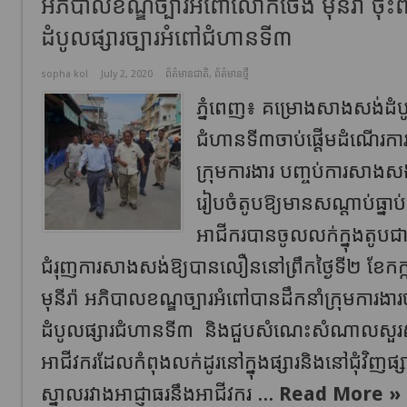
អភិបាលខណ្ឌច្បារអំពៅលោកចេង មុនីរ៉ា ចុះព
ដំបូលផ្សារច្បារអំពៅជំហានទី៣
sopha kol
July 2, 2020
ព័ត៌មានជាតិ
,
ព័ត៌មានថ្មី
ភ្នំពេញ៖ គម្រោងសាងសង់ដំបូ
ជំហានទី៣ចាប់ផ្តើមដំណើរក
ក្រុមការងារ បញ្ចប់ការសាងសង
រៀបចំតូបឱ្យមានសណ្តាប់ធ្នា
អាជីករបានចូលលក់ក្នុងតូបជ
ជំរុញការសាងសង់ឱ្យបានលឿននៅព្រឹកថ្ងៃទី២ ខែកក
មុនីរ៉ា អភិបាលខណ្ឌច្បារអំពៅបានដឹកនាំក្រុមការងារ
ដំបូលផ្សារជំហានទី៣ និងជួបសំណេះសំណាលសួរសុខ
អាជីវករដែលកំពុងលក់ដូរនៅក្នុងផ្សារនិងនៅជុំវិញផ្សារ 
ស្នាលរវាងអាជ្ញាធរនឹងអាជីវករ ...
Read More »