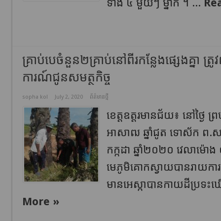
ទាំង ៤ មួយ​ៗ ម្នាក់ ។ ...
Re
គ្រាប់បេចំនួន២គ្រាប់នៅពីរកន្លែងផ្សេងគ្នា ត
ការណ៍ជូនសមត្ថកិច្ច
sopha kol
July 2, 2020
ព័ត៌មានថ្មី
ខេត្តឧត្ដរមានជ័យ៖ នៅថ្ងៃ 
អាសាឍ ឆ្នាំជូត ទោស័ក ព.ស២
កក្កដា ឆ្នាំ២០២០ វេលាម៉ោ
មេភូមិគោកស្វាយបានរាយការណ
មានអេស្កាបានកាយដីប្រទះឃើ
More »