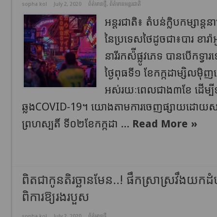
sopha kol
July 2, 2020
ព័ត៌មានថ្មី
,
ព័ត៌មានអន្តរជាតិ
អន្តរជាតិ៖ តំបន់ក្លិបកម្សាន្
នៃប្រទេសថៃដូចជា៖បារ ខារ៉ាអូ
នារីរកស៉ីផ្លូវភេទ បានបើកទ
ថ្ងៃពុធទី១ ខែកក្កដាម្សិលមុិញនេ
អស់រយៈពេលជាង៣ខែ ដើម្បីទប
ឆ្លងCOVID-19។ យោងតាមការចេញផ្សាយដោយសារ​
ព្រហស្បតិ៍ ទី០២ខែកក្កដា ...
Read More »
ពិតជាកូនតិរច្ឆានមែន..! ផឹកស្រាស្រវឹងយក
ពិការឱ្យរងរបួស
sopha kol
July 2, 2020
ព័ត៌មានថ្មី