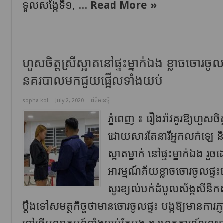
ទួលសង្កែទី១, ...
Read More »
ហួសចិត្តស្រី​ស្អាត​នៅផ្ទះម្នាក់ឯង ខ្លាចចោរច
នគរបាលមកជួយផ្អើលទាំងយប់
sopha kol
July 2, 2020
ព័ត៌មានថ្មី
ភ្នំពេញ ៖ រឿងរ៉ាវគួរឱ្យហួស
ដោយសារតែនារីអ្នកលក់ឡេ និង​គ
ស្អាត​ម្នាក់ នៅផ្ទះម្នាក់ឯង រួច
អារម្មណ៍ភ័យខ្លាចចោរចូលផ្ទះ
សូរ​ខ្យល់​បក់​ដំបូលស័ង្កសីនឹក
ប្តឹងទៅសមត្ថកិច្ចថាមាន​ចោរ​ចូល​ផ្ទះ បង្ក​ឱ្យ​មានការ​ភ្ញា