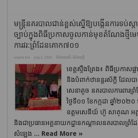
មន្ត្រីនគរបាលជាន់ខ្ពស់ស្នើឱ្យបង្កើនការទប់ស
ច្បាប់ក្នុងពិធីប្រកាសចូលកាន់មុខតំណែងថ្មីមេ
ការវរ:ព្រំដែនគោក៧០១
sopha kol
July 2, 2020
ព័ត៌មានជាតិ
,
ព័ត៌មានថ្មី
ខេត្តស្ទឹងត្រែង៖ ពិធីប្រកាសផ្ល
និងបំពាក់ឋានន្តរស័ក្ដិ ដែលប
សេនាតូច នគរបាលការពារព្
ថ្ងៃទី០១ ខែកក្កដា ឆ្នាំ២០
ឧត្ដមសេនីយ៍ ហ៊ូ សាគុណ អគ
និងជាប្រធានអគ្គនាយកដ្ឋានកណ្ដាលនគរបាលព្រំដែ
សំឡេង ...
Read More »