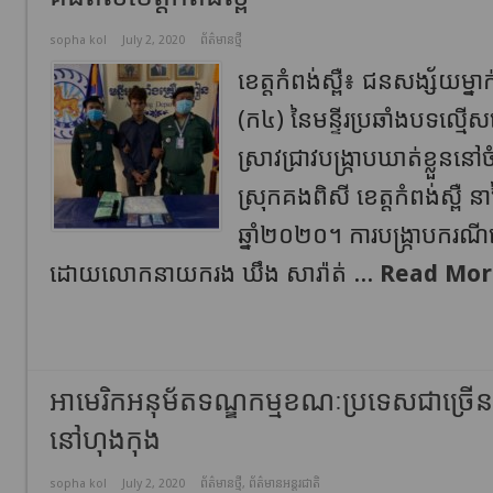
sopha kol
July 2, 2020
ព័ត៌មានថ្មី
ខេត្តកំពង់ស្ពឺ៖ ជនសង្ស័យម្នា
(ក៤) នៃមន្ទីរប្រឆាំងបទល្ម
ស្រាវជ្រាវបង្ក្រាបឃាត់ខ្លួនន
ស្រុកគងពិសី ខេត្តកំពង់ស្ពឺ នា
ឆ្នាំ២០២០។ ការបង្ក្រាបករណ
ដោយលោកនាយករង ឃឹង សារ៉ាត់ ...
Read Mor
អាមេរិកអនុម័តទណ្ឌកម្មខណៈប្រទេសជាច្រើនថ
នៅហុងកុង
sopha kol
July 2, 2020
ព័ត៌មានថ្មី
,
ព័ត៌មានអន្តរជាតិ