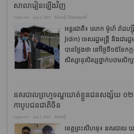
សាលារៀនឡើងវិញ
sopha kol
July 2, 2020
ព័ត៌មានថ្មី
,
ព័ត៌មានអន្តរជាតិ
អន្តរជាតិ៖ លោក ម៉ូហ៍ រ៉ាដហ
Jidin) ទេសរដ្ឋមន្ត្រី និងជារដ្ឋម
បានថ្លែងថា នៅថ្ងៃទី១៥ខែកក្
សិស្សានុសិស្សថ្នាក់បឋមសិក្ស
នគរបាលព្រហ្មទណ្ឌឃាត់ខ្លួនជនសង្ស័យ ០២ន
កាបូបជនជាតិចិន
sopha kol
July 2, 2020
ព័ត៌មានថ្មី
ខេត្តព្រះសីហនុ៖ នគរបាល ឃ