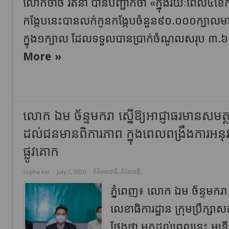
លោកថាច់ រតនា បានបញ្ជាក់ថា «ក្នុងរយៈពេល៤ខែក
កង្កែបនេះបានលក់កូនកង្កែបចំនួន៩០.០០០ក្បាល
ក្នុង១ក្បាល ដែលទទួលបានប្រាក់ចំណូលសរុប ៣
More »
លោក ឯម ច័ន្ទមករា ស្នើឱ្យអាជ្ញាធរមានសម
ដល់ជនមានពិការភាព ក្នុងពេលពង្រឹងការអនុវត
ផ្លូវគោក
sopha kol
July 2, 2020
ព័ត៌មានជាតិ
,
ព័ត៌មានថ្មី
ភ្នំពេញ៖ លោក ឯម ច័ន្ទមករា 
លេខាធិការដ្ឋាន ក្រុមប្រឹក្
ថ្លែងថា មកដល់ពេលនេះ មន្ត្រីជ