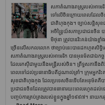
សភាតំណាងរាស្ត្ររបស់អាមេរិក
ទៅលើចិនក្រោយពេលដែលចិនបាន
ជាតិ​ហុងកុង។ ច្បាប់​សន្តិស
អចិន្ត្រៃយ៍​សភា​ប្រជាជន​ចិន 
មិថុនា ត្រូវបានរិះគន់​យ៉ាងខ្
ច្រើនលើសកលលោក ​ថាច្បាប់នេះបាន​ដកហូត​សិទ្ធិស
សភាតំណាងរាស្ត្ររបស់អាមេរិក បានអុនម័តជាឯកច្ឆ
ដែលរកស៊ីជាមួយនឹងមន្ត្រីរបស់ចិន។ ព្រឹទ្ធសភានឹងព
ពេលទៅដល់ប្រធានាធិបតីដូណាល់ត្រាំ។ ក្រុមអ្នករិះ
សុខជាតិហុងកុង ដែលប្រទេសចិនទើបតែអនុម័តគឺបា
ប្រជាជនចិនដែលត្រូវបានធានារយះពេលរហូតដល់ទៅ៥
បញ្ចប់ការគ្រប់គ្រងរបស់ខ្លួនក្នុងឆ្នាំ១៩៩៧។ នាយករ