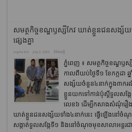
សមត្ថកិច្ចខណ្ឌឫស្សីកែវ ឃាត់ខ្លួនជនសង្ស័
ផ្សេងគ្នា
sopha kol
July 2, 2020
ព័ត៌មានថ្មី
ភ្នំពេញ ៖ សមត្ថកិច្ចខណ្ឌឫស្ស
កាលពីយប់ថ្ងៃទី១ ខែកក្កដា ឆ
សង្ស័យចំនួន៤នាក់ក្នុង៣ករណ
ខ្លួនយកទៅកាន់ប៉ុស្តិ៍ទួលសង្កែទី
លេខ៦ ដើម្បីកសាងសំណុំរឿងចា
ឃាត់ខ្លួនជនសង្ស័យទាំង៤នាក់នេះ ធ្វើឡើងនៅចំណុចវត
សង្កាត់ទួលសង្កែទី១ និងនៅចំណុចមុខសាលាអន្តរជាតិ