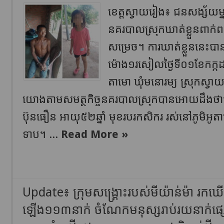
ខេត្តស្វាយរៀង៖ ជនសង្ស័យម្នា
នគរបាលស្រុកឃាត់ខ្លួនពាក់
សម្រេច។ ការឃាត់ខ្លួននេះ
ម៉ោង១រសៀលថ្ងៃទី០១ខែកក្កដា ឆ
តាមោ ឃុំមនោរម្យ ស្រុកស្វា
យោងតាមសមត្ថកិច្ចនគរបាលស្រុកបានអោយដឹងថា
ប៊ុនធឿន អាយុ៥២ឆ្នាំ មុខរបរកសិករ រស់នៅភូមិអូតា
ទាប។ ...
Read More »
Update៖ ក្រុមសង្រ្គោះរបស់មីយ៉ាន់ម៉ា រកឃើ
ឡើង១១៣នាក់ ចំណែកមនុស្សរាប់រយនាក់ផ្ស