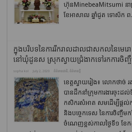
ហ៊ុនMinebeaMitsumi នាព្រ
ខែអាសាឍ ឆ្នាំជូត ទោស័ក ព
ក្នុងបរិបទនៃការរីករាលដាលជាសកលនៃមេរោគ
នៅឃុំដូនស ស្រុកស្វាយជ្រំងាកទៅរកការចិញ្ចឹ
sopha kol
July 2, 2020
ព័ត៌មានជាតិ
,
ព័ត៌មានថ្មី
ខេត្តស្វាយរៀង៖ លោកថាច់ រតន
បានដឹកនាំក្រុមការងារចុះដល់ទ
កសិករសំអាត សមដើម្បីផ្តល់ក
និងបច្ចេកទេស នៃការចិញ្ចឹមកង
ចំណេញខ្ពស់កាលថ្ងៃទី១ ខែកក