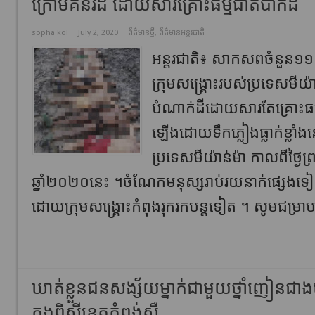
ក្រោមគំនរដី ដោយសារគ្រោះធម្មជាតិបាក់ដី
sopha kol
July 2, 2020
ព័ត៌មានថ្មី
,
ព័ត៌មានអន្តរជាតិ
អន្តរជាតិ៖ សាកសពចំនួន១១៣ន
ក្រុមសង្រ្គោះរបស់ប្រទេសមីយ
បំណាក់ដីដោយសារតែគ្រោះធម្
ឡើងដោយទឹកភ្លៀងធ្លាក់ខ្លាំ
ប្រទេសមីយ៉ាន់ម៉ា កាលពីថ្ងៃព្
ឆ្នាំ២០២០នេះ ។ចំណែកមនុស្សរាប់រយនាក់ផ្សេងទៀត
ដោយក្រុមសង្រ្គោះកំពុងរុករកបន្តទៀត ។ សូមជម្រាប
ឃាត់ខ្លួនជនសង្ស័យម្នាក់ជាមួយថ្នាំញៀនជាង
គងពិសីខេត្តកំពង់ស្ពឺ