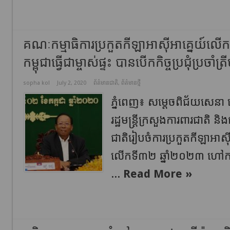
គណៈកម្មាធិការប្រកួតកីឡាអាស៊ីអាគ្នេយ៍ល
កម្ពុជាធ្វើជាម្ចាស់ផ្ទះ បានបើកកិច្ចប្រជុំប្រចា
sopha kol
July 2, 2020
ព័ត៌មានជាតិ
,
ព័ត៌មានថ្មី
ភ្នំពេញ៖ សម្តេចពិជ័យសេនា ទ
រដ្ឋមន្រ្តីក្រសួងការពារជាតិ 
ជាតិរៀបចំការប្រកួតកីឡាអាស
លើកទី៣២ ឆ្នាំ២០២៣ ហៅក
...
Read More »