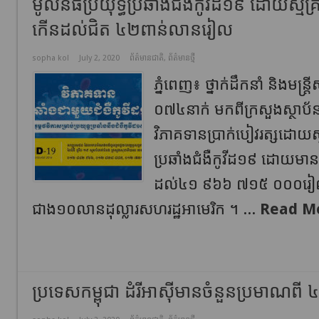
មូលនិធិប្រយុទ្ធប្រឆាំងជំងឺកូវីដ១៩ ដោយស្ម័គ្រ
កើនដល់ជិត ៤២ពាន់លានរៀល
sopha kol
July 2, 2020
ព័ត៌មានជាតិ
,
ព័ត៌មានថ្មី
ភ្នំពេញ៖ ថ្នាក់ដឹកនាំ និងមន្
០៧៤នាក់ មកពីក្រសួងស្ថាប័
វិភាគទានប្រាក់បៀវរត្សដោយស្ម័
ប្រឆាំងជំងឺកូវីដ១៩ ដោយមាន
ដល់៤១ ៩៦៦ ៧១៥ ០០០រៀល
ជាង១០លានដុល្លារសហរដ្ឋអាមេរិក ។ ...
Read M
ប្រទេស​កម្ពុជា ​ដំរី​អាស៊ី​មានចំនួន​ប្រមាណ