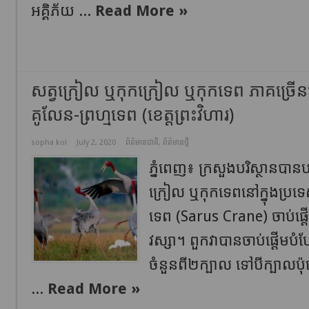
អគ្គិភ័យ ...
Read More »
សត្វក្រៀល ឬកុកក្រៀល ឬកុកទេព ភាគច្រើន
គូលែន-ព្រហ្មទេព (ខេត្តព្រះវិហារ)
sopha kol
July 2, 2020
ព័ត៌មានជាតិ
,
ព័ត៌មានថ្មី
ភ្នំពេញ៖ ក្រសួងបរិស្ថានបាន
ក្រៀល ឬកុកទេពនៅក្នុងប្រទេ
ទេព (Sarus Crane) ចាប់ផ្
វស្សា។ ពួកវាបានចាប់ផ្តើមបំបែ
ចំនួនពី២ក្បាល ទៅបីក្បាលប៉ុ
...
Read More »