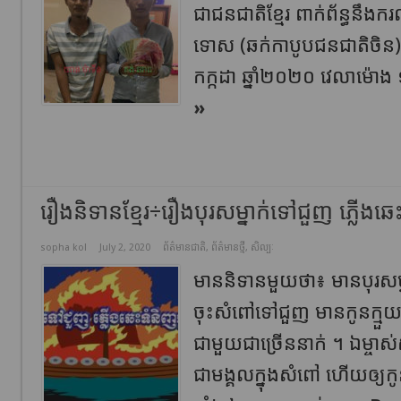
ជាជនជាតិខ្មែរ ពាក់ព័ន្ធនឹងក
ទោស (ឆក់កាបូបជនជាតិចិន) 
កក្កដា ឆ្នាំ២០២០ វេលាម៉ោង 
»
រឿង​និទានខ្មែរ÷រឿងបុរសម្នាក់ទៅជួញ ភ្លើង​ឆេះ​
sopha kol
July 2, 2020
ព័ត៌មានជាតិ
,
ព័ត៌មានថ្មី
,
សិល្បៈ
មាននិទានមួយថា​៖ មាន​បុរស​ម្នាក
ចុះ​សំពៅ​ទៅ​ជួញ មាន​កូន​ក្ម
ជាមួយ​ជា​ច្រើន​នាក់ ។ ឯ​ម្ចាស់​
ជា​មង្គល​ក្នុង​សំពៅ ហើយ​ឲ្យ​កូន​