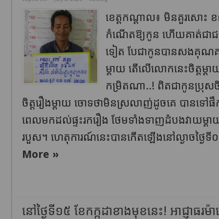
ខេត្តកណ្ដាល៖ មិនគួរសោះ ខ
កំណើតឱ្យកូន ហើយគាត់ជាជនពិ
ទៀត បែជាកូនបានសងគុណគាត់
ម្តាយ តើលើលោកនេះចិត្តម្ដាយ
កម្រិតណា..! ពិតជាកូនប្រុសច
ចិត្តរឿងម្ដាយ ចោទថាមិនស្រលាញ់ដូចគេ បានទៅផឹកស្រ
ពេលមកដល់ផ្ទះរករឿង ថែមទាំងទាញដំបងវាយម្តា
របួស។ ហេតុការណ៍នេះបានកើតឡើងនៅល្ងាចថ្ងៃទី០១
More »
នៅថ្ងៃទី១៥ ខែកក្កដាខាងមុខនេះ! អាជ្ញាធរម៉