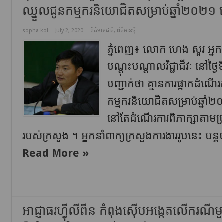
ឈ្នួលជូនកម្មករនិយោជិតសម្រាប់ឆ្នាំ២០២
sopha kol
July 2, 2020
ព័ត៌មានជាតិ
,
ព័ត៌មានថ្មី
ភ្នំពេញ៖ លោក ហេង សួរ អ្នកន
បណ្ដុះបណ្ដាលវិជ្ជាជីវៈ នៅថ្ង
បញ្ជាក់ថា គ្មានការផ្អាកដំណើរ
កម្មករនិយោជិតសម្រាប់ឆ្ន
នៅតែដំណើរការពិភាក្សាតាមប្រ
របស់ក្រសួង ។ អ្នកនាំពាក្យក្រសួងការងាររូបនេះ ប
Read More »
អាជ្ញាធរហ្វុីលីពីន កំពុងស៊ើបអង្កេតលើករណីមួយ 