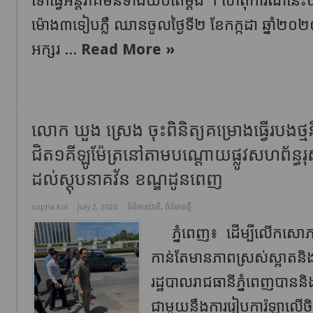
ទៅ​ធ្វើអន្តរាគមន៍ទាំង​យប់​តែ​ម្តង ។ ហេតុការណ៍​នេ
ម៉ោង​៣​ទៀប​ភ្លឺ ឈានចូលថ្ងៃ​ទី​២ ខែកក្កដា ឆ្នាំ​២០២០ នៅ​ប
អក្សរ ...
Read More »
លោក ឃួង ស្រេង ចុះពិនិត្យគម្រោងធ្វើរបងថ្ម
ជិត១គីឡូម៉ែត្រនៅតាមបណ្តោយផ្លូវសហព័ន្ធរុស្ស
ដល់ស្ដុបនាគវ័ន ខណ្ឌដូនពេញ
sopha kol
July 2, 2020
ព័ត៌មានជាតិ
,
ព័ត៌មានថ្មី
ភ្នំពេញ៖ ដើម្បីលើកសោភណ
កាន់តែមានភាពស្រស់ស្អាតនិង
រដ្ឋបាលរាជធានីភ្នំពេញបាននិ
ជាមួយនឹងការរៀបការ៉ូឡាលើចិញ្