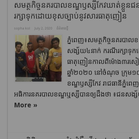
សមត្ថកិច្ចនគរបាលខណ្ឌឫស្សីកែវឃាត់ខ្លួន
រក្សាទុកដោយខុសច្បាប់នូវសារធាតុញៀន
sopha kol
July 2, 2020
ព័ត៌មានថ្មី
ភ្នំពេញ៖សមត្ថកិច្ចនគរបាលខ
សង្ស័យ៤នាក់ ករណីរក្សាទុក
ធាតុញៀនកាលពីម៉ោង៣រសៀល 
ឆ្នាំ២០២០ នៅចំណុច ក្រុម១០ 
ខណ្ឌឫស្សីកែវ រាជធានីភ្នំព
អធិការនគរបាលខណ្ឌឬស្សីបានឲ្យដឹងថា ៖ជនសង្ស័
More »