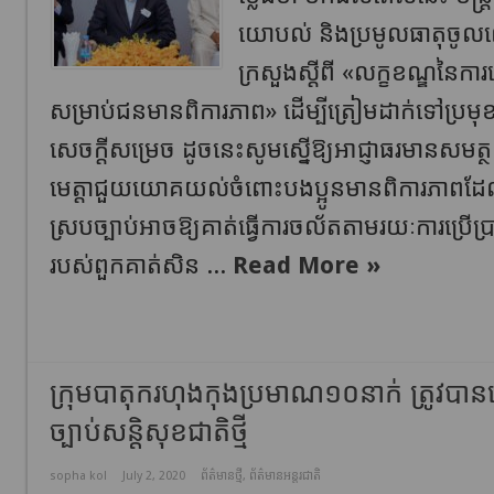
យោបល់ និងប្រមូលធាតុចូលលើ
ក្រសួងស្តីពី «លក្ខខណ្ឌនៃ
សម្រាប់ជនមានពិការភាព» ដើម្បីត្រៀមដាក់ទៅប្រមុខថ្
សេចក្តីសម្រេច ដូចនេះសូមស្នើឱ្យអាជ្ញាធរមានសមត្ថកិច
មេត្តាជួយយោគយល់​ចំពោះបងប្អូនមានពិការភាពដែ
ស្របច្បាប់អាចឱ្យគាត់ធ្វើការចល័តតាមរយៈការប្រើប
របស់ពួកគាត់សិន ...
Read More »
ក្រុម​បាតុករ​ហុងកុង​ប្រមាណ​១០​នាក់ ត្រូវបា​
ច្បាប់​សន្តិសុខ​ជាតិ​ថ្មី
sopha kol
July 2, 2020
ព័ត៌មានថ្មី
,
ព័ត៌មានអន្តរជាតិ