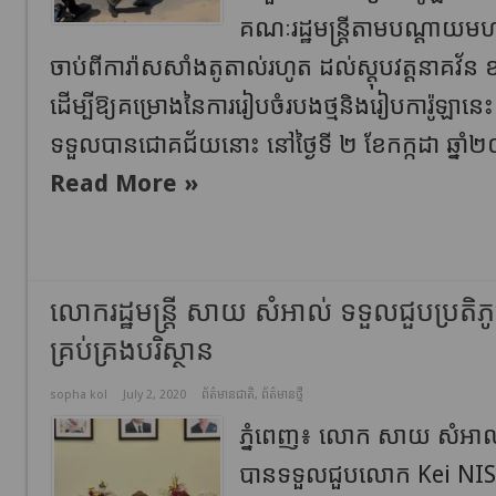
គណៈរដ្ឋមន្ត្រីតាមបណ្តាយមហា
ចាប់ពីការ៉ាសសាំងតូតាល់រហូត ដល់ស្តុបវត្តនាគវ
ដើម្បីឱ្យគម្រោងនៃការរៀបចំរបងថ្មនិងរៀបការ៉ូឡា
ទទួលបានជោគជ័យនោះ នៅថ្ងៃទី ២ ខែកក្កដា ឆ្នា
Read More »
លោករដ្ឋមន្ត្រី សាយ សំអាល់ ទទួលជួបប្រតិភូ
គ្រប់គ្រងបរិស្ថាន
sopha kol
July 2, 2020
ព័ត៌មានជាតិ
,
ព័ត៌មានថ្មី
ភ្នំពេញ៖ លោក សាយ សំអាល់ រដ្
បានទទួលជួបលោក Kei NISH