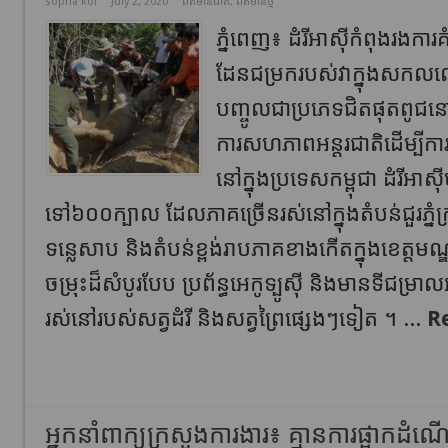
sopha kol
July 2, 2020
ព័ត៌មានជាតិ
,
ព័ត៌មានថ្មី
ភ្នំពេញ៖ ដំរីអាស៊ីកំពុងរងការគំរ
ដែន​ជម្រក​របស់​វា​ក្នុង​សក
បញ្ចូល​ជាប្រភេទ​ជិត​ផុតពូជន
ការសហភាពអន្ដរជាតិដើម្បី​ការអ
នៅក្នុង​ប្រទេស​កម្ពុជា ​ដំរី​អា
ទៅ៦០០ក្បាល ដែល​ភាគ​ច្រើនរស់​​នៅក្នុង​តំបន់​ជួរភ្នំ
ទន្លេសាប និងតំបន់​ខ្ពង់​រាប​ភាគ​ខាង​កើតក្នុងខេត្តម
ចម្រុះដ៏សំបូរបែប ប្រព័ន្ធអេកូទ្បូស៊ី និងមានទី
រស់នៅរបស់សត្វដំរី និងសត្វព្រៃផ្សេងៗទៀត ។ ...
R
អ្នកនាំពាក្យក្រសួងការងារ៖ គ្មានការផ្អាកដំណើរ