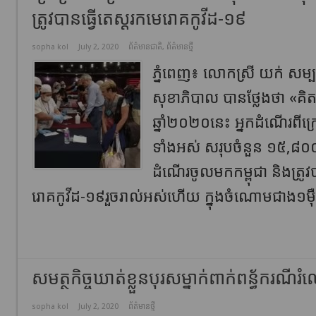
ត្រូវបានធ្វើតេស្ដរកមេរោគកូវីដ-១៩
sopha kol
July 2, 2020
ព័ត៌មានជាតិ
,
ព័ត៌មានថ្មី
ភ្នំពេញ៖ លោកស្រី យក់ សម្បត្
សុខាភិបាល បានថ្លែងថា «គិតត្
ឆ្នាំ២០២០នេះ អ្នកដំណើរពីក
ទាំងអស់ សរុបចំនួន ១៥,៨០
ដំណើរចូលមកកម្ពុជា និងត្រូវប
រោគកូវីដ-១៩រួចរាល់អស់ហើយ ក្នុងចំណោមជាង១ម៉ឺ
សមត្ថកិច្ចឃាត់ខ្លួនបុរសម្នាក់ពាក់ពន្ធ័ករណ
sopha kol
July 2, 2020
ព័ត៌មានថ្មី