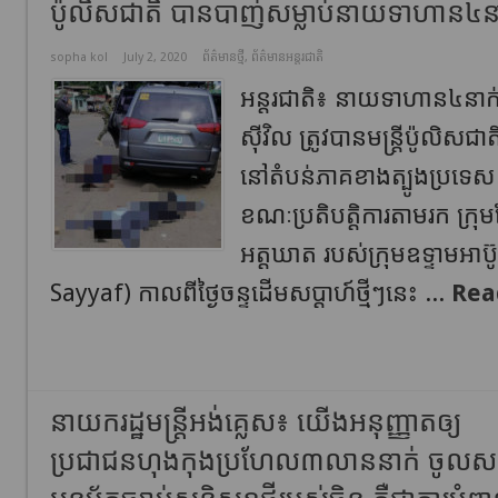
ប៉ូលិសជាតិ បានបាញ់សម្លាប់នាយទាហាន៤ន
sopha kol
July 2, 2020
ព័ត៌មានថ្មី
,
ព័ត៌មានអន្តរជាតិ
អន្តរជាតិ៖ នាយទាហាន៤នាក
ស៊ីវិល ត្រូវបានមន្ត្រីប៉ូលិសជ
នៅតំបន់ភាគខាងត្បូងប្រទេស ក្
ខណៈប្រតិបត្តិការតាមរក ក្រុមកែ
អត្តឃាត របស់ក្រុមឧទ្ទាមអា
Sayyaf) កាលពីថ្ងៃចន្ទដើមសប្តាហ៍ថ្មីៗនេះ ...
Rea
នាយករដ្ឋមន្ត្រីអង់គ្លេស៖ យើងអនុញ្ញាតឲ្យ
ប្រជាជនហុងកុងប្រហែល៣លាននាក់ ចូលសញ្ជា