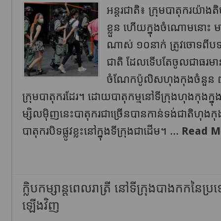
អន្តរជាតិ៖ ក្រុមបាតុករ​យ៉ាងត
ខ្លួន ហើយ​ក្នុងចំណោម​នោះ 
ណាស់ ១០​នាក់ ត្រូវ​ចោទ​ពីបទ​ប
ជាតិ ដែល​ទើបតែ​ចូល​ជា​ធរមាន​ក្
ចំណែក​ប៉ូលិស​ហុងកុង​ចំនួន 
ក្រុមបាតុករ​ដែរ​។ ដោយបាតុកម្ម​នៅ​ទីក្រុង​ហុងកុង​ក្នុ
ម្សិលមុិញនេះបាតុករ​ជាច្រើន​បាន​កាន់​ទង់ជាតិ​ហុងកុ
បាតុករ​បិទផ្លូវ​ខ្លះ​នៅក្នុង​ទីក្រុង​ជាដើម​។ ...
Read M
ក្លិបកម្សាន្តពេលរាត្រី នៅទីក្រុងបាងកកនៃប្រ
ឡើងវិញ