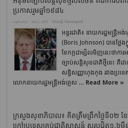
អនុម័តច្បាប់សន្តិសុខថ្មីរបស់ចិន គឺជាការបំពា
ប្រកាសរួមឆ្នាំ១៩៨៤
sopha kol
July 2, 2020
ព័ត៌មានថ្មី
,
ព័ត៌មានអន្តរជាតិ
អន្តរជាតិ៖ នាយករដ្ឋមន្ត្រី
(Boris Johnson) បានថ្លែងក្
ខែកក្កដាម្សិលមិញនេះថាការអន
ច្បាប់សន្តិសុខជាតិថ្មីនេះ គឺជ
សន្ធិសញ្ញាហុងកុង រវាងប្រទ
លោកនាយករដ្ឋមន្ត្រីអង់គ្លេស ...
Read More »
ក្រសួងសុខាភិបាល៖ គិតត្រឹមព្រឹកថ្ងៃទី០២ ខែ
ក្រៅប្រទេសគ្រប់ជាតិសាសន៍ សរុបជិត១.៦ម៉ឺ