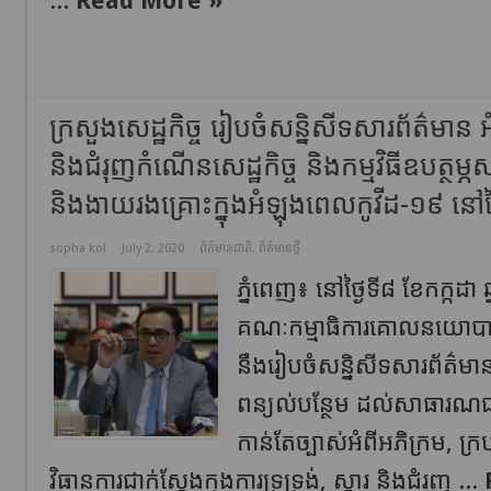
...
Read More »
ក្រសួងសេដ្ឋកិច្ច រៀបចំសន្និសីទសារព័ត៌មាន អំព
និងជំរុញកំណើនសេដ្ឋកិច្ច និងកម្មវិធីឧបត្ថម្ភសា
និងងាយរងគ្រោះក្នុងអំឡុងពេលកូវីដ-១៩ នៅថ្
sopha kol
July 2, 2020
ព័ត៌មានជាតិ
,
ព័ត៌មានថ្មី
ភ្នំពេញ៖ នៅថ្ងៃទី៨ ខែកក្កដ
គណៈកម្មាធិការគោលនយោបាយសេដ
នឹងរៀបចំសន្និសីទសារព័ត៌មានដ
ពន្យល់បន្ថែម ដល់សាធារណ
កាន់តែច្បាស់អំពីអភិក្រម, ក្
វិធានការជាក់ស្តែងក្នុងការទ្រទ្រង់, ស្តារ និងជំរុញ ...