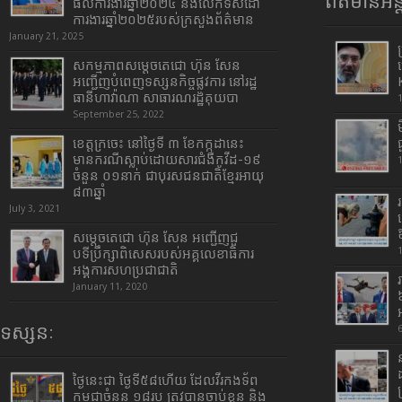
ព័ត៌មានអន្
ផលការងារឆ្នាំ២០២៤ និងលើកទិសដៅ
ការងារឆ្នាំ២០២៥របស់​ក្រសួង​ព័ត៌មាន​
January 21, 2025
សកម្មភាពសម្តេចតេជោ ហ៊ុន សែន
អញ្ជើញបំពេញទស្សនកិច្ចផ្លូវការ នៅរដ្ឋ
ធានីហាវ៉ាណា សាធារណរដ្ឋគុយបា
September 25, 2022
ខេត្តក្រចេះ នៅថ្ងៃទី ៣ ខែកក្កដានេះ
មានករណីស្លាប់ដោយសារជំងឺកូវីដ-១៩
ចំនួន ០១នាក់ ជាបុរសជនជាតិខ្មែរអាយុ
៨៣ឆ្នាំ
July 3, 2021
សម្តេចតេជោ ហ៊ុន សែន អញ្ជើញជួ
បទីប្រឹក្សាពិសេសរបស់អគ្គលេខាធិការ
អង្គការសហប្រជាជាតិ
January 11, 2020
ទស្សនៈ
ថ្ងៃនេះជា ថ្ងៃទី៥៨ហើយ ដែលវីរកងទ័ព
កម្ពុជាចំនួន ១៨រូប ត្រូវបានចាប់ខ្លួន និង