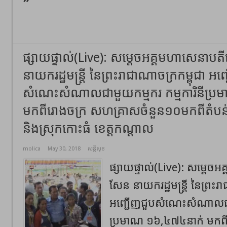
ផ្សាយផ្ទាល់(Live): សម្តេចអគ្គមហាសេនាបត
នាយករដ្ឋមន្ត្រី នៃព្រះរាជាណាចក្រកម្ពុជា អញ
សំណេះសំណាលជាមួយកម្មករ កម្មការិនីប្
មកពីរោងចក្រ សហគ្រាសចំនួន១០មកពីតំបន់នាន
និងស្រុកកោះធំ ខេត្តកណ្តាល
molica
May 30, 2018
សន្តិសុខ
ផ្សាយផ្ទាល់(Live): សម្តេច
សែន នាយករដ្ឋមន្ត្រី នៃព្រះរ
អញ្ជើញជួបសំណេះសំណាលជាមួ
ប្រមាណ ១៦,៤៧៤នាក់ មកព