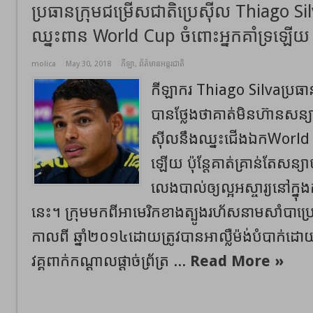
ប្រធានក្រុមជម្រើសជាតិប្រេស៊ីល Thiago Si
ឈ្នះពាន World Cup ចំពោះអ្នកគាំទ្រឡើយ
molica
May 30, 2018
កីឡា
,
ព័ត៌មានអន្តរជាតិ
កីឡាករ Thiago Silvaប្រធាន
បានថ្លែងថាគាត់មិនហ៊ានសន្យា ច
ស៊ីលនឹងឈ្នះជើងឯកWorld Cu
ឡើយ ប៉ុន្តែគាត់គ្រាន់តែសន្យ
លេងបាល់ឲ្យល្អអស្ចារ្យនៅក្នុង
នេះ។ ក្រុមមកពីអាមេរិកខាងត្បូងរហ័សនាមសាំបាប
កាលពី ឆ្នាំ២០១៤ដោយត្រូវបានអាល្លឺម៉ង់បំបាក
វគ្គពាក់កណ្ដាលផ្ដាច់ព្រ័ត្រ ...
Read More »