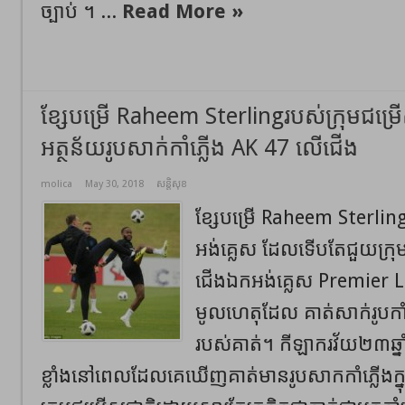
ច្បាប់​ ។ ...
Read More »
ខ្សែបម្រើ Raheem Sterlingរបស់ក្រុមជម្រើ
អត្ថន័យរូបសាក់កាំភ្លើង AK 47 លើជើង
molica
May 30, 2018
សន្តិសុខ
ខ្សែបម្រើ Raheem Sterling
អង់គ្លេស ដែលទើបតែជួយក្រ
ជើងឯកអង់គ្លេស Premier Le
មូលហេតុដែល គាត់សាក់រូបកា
របស់គាត់។ កីឡាករវ័យ២៣ឆ្នាំ
ខ្លាំងនៅពេលដែលគេឃើញគាត់មានរូបសាកកាំភ្លើងក្