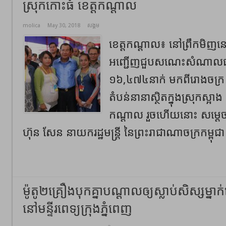
ស្រុកកោះធំ ខេត្តកណ្តាល
molica
May 30, 2018
សង្គម
ខេត្តកណ្តាល៖ នៅព្រឹកមិញនេះ
អញ្ជើញជួបសណេះសំណាលជាមួ
១៦,៤៧៤នាក់ មកពីរោងចក្
តំបន់នានាស្ថិតក្នុងស្រុកស្អាង
កណ្តាល រួចហើយនោះ សម្តេ
ហ៊ុន សែន នាយករដ្ឋមន្ត្រី នៃព្រះរាជាណា​ចក្រកម្ពុជា
ម៉ូតូ២គ្រឿងបុកគ្នាបណ្តាលឲ្យស្លាប់សិស្សម្នា
នៅមន្ទីរពេទ្យក្រុងភ្នំពេញ