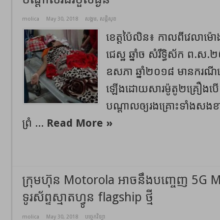
molica
May 30, 2018
សង្គម
,
សន្តិសុខ
ខេត្តប៉ៃលិន​៖ កាលពី​វេលាម៉ោ
ជេស្ឋ ឆ្នាំច សំរឹទ្ធិស័ក ព.ស.
ឧសភា ឆ្នាំ២០១៨ មាន​ករណី​គ្រ
ឡើង​ដោយសារម៉ូតូ២គ្រឿងបើក
បណ្ដាលឲ្យរងគ្រោះទាំងសងខាង
ព្រំ ...
Read More »
ក្រុមហ៊ុន Motorola អាចនឹងបញ្ចេញ 5G
ទូរស័ព្ទស្មាតហ្វូន flagship ថ្មី
molica
May 30, 2018
បច្ចេកវិទ្យា