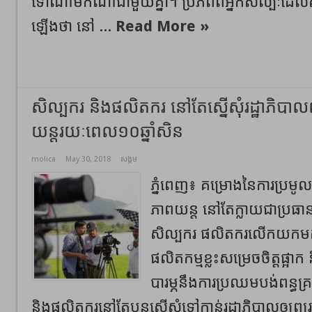
ទៅណាមកណាជាមួយគ្នា។ ប្រភពពីអ្នកសិល្បៈដែលស
ឡើងថា នៅ ...
Read More »
សិល្បករ និងផលិតករ នៅតែស្នើសុំរដ្ឋាភិបាលព
យន្តរយៈពេល១០ឆ្នាំសិន
molica
May 30, 2018
សង្គម
ភ្នំពេញ៖ គម្រោងនៃការប្រមូលព
ភាពយន្ត នៅតែក្លាយជាប្រធ
សិល្បករ ផលិតករលើកយកម
ផលិតកម្មខ្លះសម្រេចចិត្តផ្អា
បារម្ភនឹងការប្រឈមបង់ពន្ធគ្
និងផលិតករនៅតែបន្តស្នើសុំទៅកាន់រដ្ឋាភិបាលឲ្យព្យ