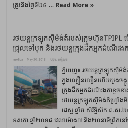
ត្រូវនឹងថ្ងៃទី២៩ ...
Read More »
រថយន្តក្រឡុកស៊ីម៉ង់ត៍របស់ក្រុមហ៊ុនTPIPL
ជ្រុលទៅបុក និងរថយន្តក្រុងដឹកអ្នកដំណើរង
molica
May 30, 2018
សង្គម
,
សន្តិសុខ
ភ្នំពេញ៖ រថយន្តក្រឡុកស៊ីម៉ង
ក្នុងល្បឿនលឿនហើយបួងចង្កូ
ក្រុងដឹកអ្នកដំណើរងកាខូច
រថយន្តក្រឡុកស៊ីម៉ង់ត៍ហ្វ្រាំ
ជេស្ឋ ឆ្នាំច សំរឹទ្ធិស័ក ព.ស
ឧសភា ឆ្នាំ២០១៨ វេលាម៉ោង៧ និង២០នាទីព្រឹកន