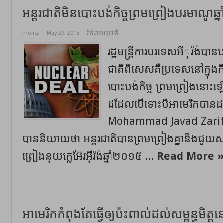
អន្តរជាតិមិនបោះបង់កិច្ចព្រមព្រៀងបរមាណូ
molica
May 29, 2018
ព័ត៌មានអន្តរជាតិ
រដ្ឋមន្ត្រីការបរទេសអីុរ៉ង់ប
ជាតិពិសេសគឺប្រទេសនៅក្នុងកិ
បោះបង់កិច្ច ព្រមព្រៀងនោះឡ
ដដែលបើទោះបីអាមេរិកបានដក
Mohammad Javad Zarif រដ្ឋ
បាននិយាយថា អន្តរជាតិបានព្រមព្រៀងគ្នានឹងជួយសង្រ
ព្រៀងនុយក្លេអ៊ែរអុីរ៉ង់ឆ្នាំ២០១៥ ...
Read More 
អាមេរិកកំពុងតែធ្វើឲ្យប៉ះពាល់ដល់សម្ពន្ធមិត្ត