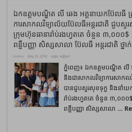
ឯកឧត្តមបណ្ឌិត លី ឆេង អគ្គនាយកប៊ែលធី គ្
ការសាកលវិទ្យាល័យប៊ែលធីអន្តរជាតិ ជួបសួរស
ក្រុមហ៊ុនធានារ៉ាប់រងហ្វតតេ ចំនួន ៣,០០០$ ជ
ពន្លឺបញ្ញា សិស្សសាលា ប៊ែលធី អន្តរជាតិ ថ្នា
molica
May 29, 2018
សង្គម
,
សន្តិសុខ
ភ្នំពេញ៖ ឯកឧត្តមបណ្ឌិត លី 
និងជាសាកលវិទ្យាការសាកលវិទ
បានជួបសួរសុខទុក្ខ និងនាំយក
រ៉ាប់រងហ្វតតេ ចំនួន ៣,០០០$ 
ពន្លឺបញ្ញា សិស្សសាលា ...
Re