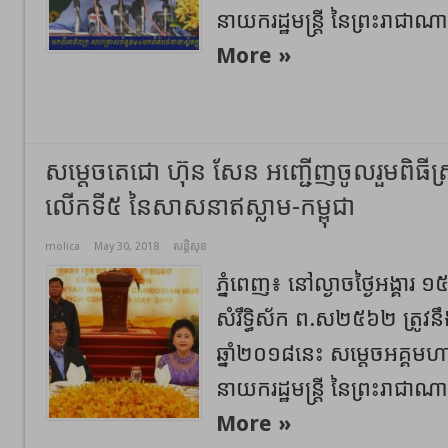
នាយករដ្ឋមន្ត្រី នៃព្រះរាជាណាច
More »
សម្តេចតេជោ ហ៊ុន សែន អញ្ជើញចូលរួមពិធីស
លើកទី៥ នៃសាសនាឥស្លាម-កម្ពុជា
molica
May 30, 2018
សន្តិសុខ
ភ្នំពេញ៖ នៅល្ងាចថ្ងៃអង្គារ ១៥
សំរឹទ្ធិស័ក ព.ស២៥៦២ ត្រូវ
ឆ្នាំ២០១៨នេះ សម្តេចអគ្គម
នាយករដ្ឋមន្ត្រី នៃព្រះរាជាណាច
More »