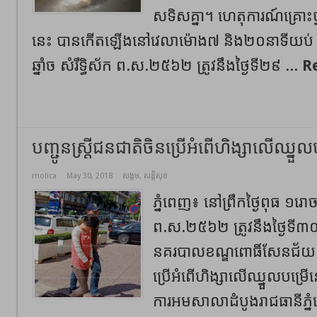
សទិសគ្នា។ ហេតុការណ៍គ្រោះថ្
នេះ បានកើតឡើងនៅវេលាម៉ោង៧ និង២០នាទីយប់ ថ្ង
ឆ្នាំច សំរឹទ្ធិស័ក ព.ស.២៥៦២ ត្រូវនឹងថ្ងៃទី២៩ ...
R
បញ្ជូន​ស្ត្រី​ជនជាតិ​ចិន​ប្រើ​អំពើ​ហិង្សា​លើ​ឈ្នួ
molica
May 30, 2018
សង្គម
,
សន្តិសុខ
ភ្នំពេញ​៖ នៅ​ព្រឹក​ថ្ងៃពុធ ១រោច 
ព.ស.២៥៦២ ត្រូវនឹងថ្ងៃទី៣
នគរបាល​ខណ្ឌ​ពោធិ៍​សែនជ័យ​​ បញ
ប្រើ​អំពើ​ហិង្សា​លើ​ឈ្នួល​បម្
ការ​អម​សាលាដំបូង​រាជធានី​ភ្នំព