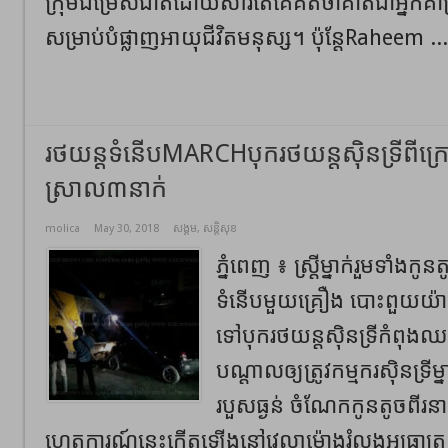
ក្រុមជម្រើសជាតិដោយសារតែគេគិតថាគាត់ជាអ្នកគា
សម្រាប់បំផ្លាញអាយុជីវិតមនុស្ស។ ប៉ុន្តែRaheem ..
រថយន្តទំនើបMARCHបុករថយន្តស៊ិនទ្រីពីក្
ស្រាល៣នាក់
molica
May 30, 2018
សង្គម
,
សន្តិសុខ
ភ្នំពេញ ៖ ស្ត្រីម្នាក់រួមទាំងក
ទំនើបមួយគ្រឿង បោះពួយយ៉
ទៅបុករថយន្តស៊ិនទ្រីកំពុងឈ
បណ្ដាលឲ្យត្រូវកម្មករស៊ិនទ្រីម
របួសធ្ងន់ ចំណែកកូនតូចពីរ
ហេតុការណ៍នេះកើតឡើងនៅវេលាម៉ោងរំលងអធ្រាត្រ