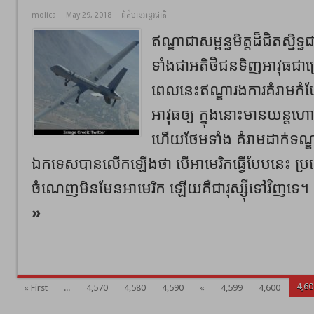
molica
May 29, 2018
ព័ត៌មានអន្តរជាតិ
ឥណ្ឌាជាសម្ពន្ធមិត្តដ៏ជិតស្ន
ទាំងជាអតិថិជនទិញអាវុធជាច
ពេលនេះឥណ្ឌារងការគំរាមកំ
អាវុធឲ្យ ក្នុងនោះមានយន្តហោ
ហើយថែមទាំង គំរាមដាក់ទណ្ឌ
ឯកទេសបានលើកឡើងថា បើអាមេរិកធ្វើបែបនេះ 
ចំណេញមិនមែនអាមេរិក ឡើយគឺជារុស្ស៊ីទៅវិញទេ។ 
»
4,60
« First
...
4,570
4,580
4,590
«
4,599
4,600