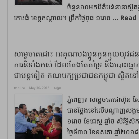
ចំនួន១០មកពីតំបន់នានាស្ថិតក្
កោះធំ ខេត្តកណ្តាល។ ព្រឹកថ្ងៃពុធ ១រោច ...
Read 
សម្តេចតេជោ៖ អរគុណបងប្អូនកូនក្មួយយុវជន ន
ការនីទាំងអស់ ដែលតែងតែគាំទ្រ និងបោះឆ្
ជាបន្តទៀត គណបក្សប្រជាជនកម្ពុជា ស្ថិត
molica
May 30, 2018
សង្គម
ភ្នំពេញ៖ សម្តេចតេជោហ៊ុន សែន 
បានថ្លែងនៅលើបណ្តាញសង្គមហ្
១រោច ខែជេស្ឋ ឆ្នាំច សំរឹទ្ធ
ថ្ងៃទី៣០ ខែឧសភា ឆ្នាំ២០១៨​