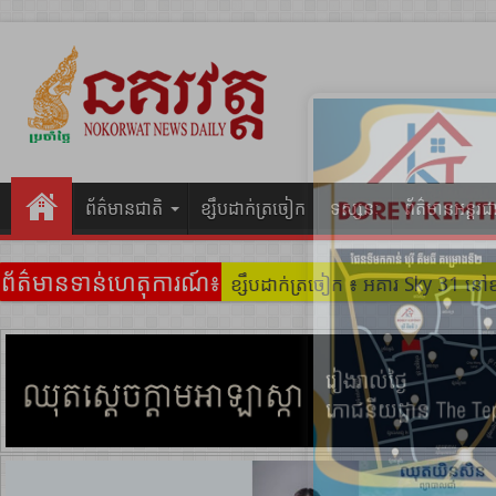
ព័ត៌មានជាតិ
ខ្សឹបដាក់ត្រចៀក
ទស្សនៈ
ព័ត៌មានអន្តរជ
ព័ត៌មានទាន់ហេតុការណ៍៖
ខ្សឹបដាក់ត្រចៀក ៖ ដល់ករ ! ឈ្មួញដ