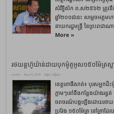
សំរឹទ្ធិស័ក ព.ស២៥៦២ ត្រូវ
ឆ្នាំ២០១៨នេះ សម្តេចអគ្គម
នាយករដ្ឋមន្ត្រី នៃព្រះរាជាណាច
More »
រថយន្តហ៊ូយ៉ាន់ដាយបុកម៉ូតូអូស១៥០ម៉ែត្រស្លាប់
molica
May 30, 2018
សង្គម
,
សន្តិសុខ
ខេត្តពោធិ៍សាត់៖ បុរសអ្នកជិះម៉
ភ្លាមៗនៅនឹងកន្លែងយ៉ាងរន្ធត់
ចរាចរណ៍បង្កឡើងដោយរថយន្
ប្រវែង ១៥០ម៉ែត្រ នៅគ្រាដែលក