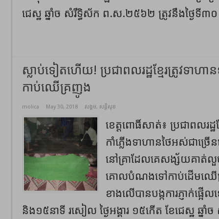
ជេស្ឋ ឆ្នាំច សំរឹទ្ធិស័ក ព.ស.២៥៦២ ត្រូវនឹងថ្ងៃទី៣០
ស្លាប់ទៀតហើយ! ប្រជាពលរដ្ឋខ្មែរត្រូវទា
កាប់ឈើគ្រញូង
molica
May 30, 2018
សង្គម
,
សន្តិសុខ
ខេត្តពោធិ៍សាត់៖ ប្រជាពលរដ្ឋខ្
កាំភ្លើងទាហានថៃអស់ជាច្រើនម
នៅគ្រាដែលគេសង្ស័យគាត់លួចច
គោលបំណងទៅកាប់ដើមឈើគ្
ខាងលើបានបង្កការភ្ញាក់ផ្អ
និង១៥នាទី រសៀល ថ្ងៃអង្គារ ១៥កើត ខែជេស្ឋ ឆ្នាំច