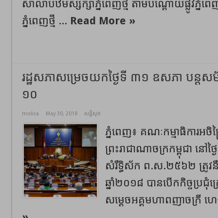
សាលាបឋមស្សិក្សាភ្នំពេញថ្មី តាមបណ្តោយផ្លូវភ្
ភ្នំពេញថ្មី ...
Read More »
រដ្ឋសភា​សម្រេចយក​ថ្ងៃទី ៣១ ឧសភា បន្ត​សម័យប
១០
molica
May 30, 2018
សន្តិសុខ
ភ្នំពេញ៖ គណៈកម្មាធិការ​អចិន្ត្
ព្រះរាជាណាចក្រ​កម្ពុជា នៅថ្ងៃ
សំរឹទ្ធិស័ក ព.ស.២៥៦២ ត្រូវ
ឆ្នាំ២០១៨ បាន​បើក​កិច្ចប្រជុំ​ក្
សម្ដេច​អគ្គ​មហា​ពញា​ចក្រី ហេ
»