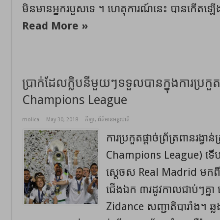
មិនមានអ្នករបួសទេ ។ ហេតុការណ៍នេះ បានកើតឡើ
Read More »
ប្រាក់ដែលក្លិបនីមួយៗទទួលបានក្នុងការប្រកួ
Champions League
molica
May 30, 2018
កីឡា
,
ព័ត៌មានអន្តរជាតិ
ការប្រកួតផ្តាច់ព្រ័ត្រពានរង្វា
Champions League) ទើបបញ
ស្តេចស Real Madrid មកពី
ជើងឯក ៣រដូវកាលជាប់ៗគ្នា 
Zidance សញ្ជាតិបារាំង។ ឆ្លង