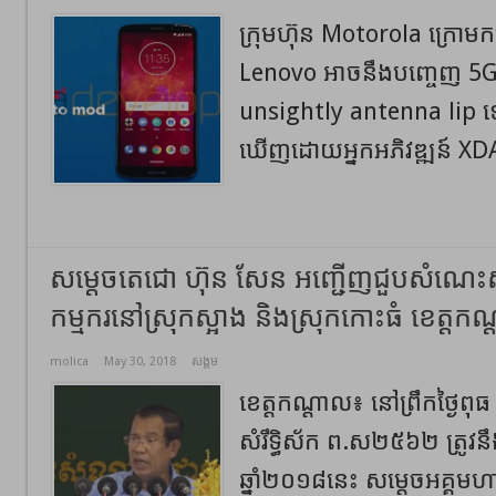
ក្រុមហ៊ុន Motorola ក្រោមកម្ម
Lenovo អាចនឹងបញ្ចេញ 5
unsightly antenna lip ទៅ
ឃើញដោយអ្នកអភិវឌ្ឍន៍ XDA
សម្តេចតេជោ ហ៊ុន សែន អញ្ជើញជួបសំណេះ
កម្មករនៅស្រុកស្អាង និងស្រុកកោះធំ ខេត្តក
molica
May 30, 2018
សង្គម
ខេត្តកណ្តាល៖ នៅព្រឹកថ្ងៃពុធ 
សំរឹទ្ធិស័ក ព.ស២៥៦២ ត្រូវ
ឆ្នាំ២០១៨នេះ សម្តេចអគ្គម