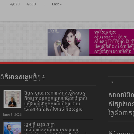
4,620
4,630
...
Last »
ព័ត៌មានសង្គមថ្មីៗ ៖
>
ឪពុក-ម្ដាយអស់ការអត់ធ្មត់,ប្ដឹងសមត្ថ
សាលាប៊ែលធ
កិច្ចឱ្យចាប់ខ្លួនកូនប្រុសបង្កើតប្រើប្រាស់
សិក្សា២
គ្រឿងញៀន ក្នុងករណីហិង្សាដោយ
ចេតនានិងគំរាមកំហែងថានឹងសម្លាប់
ថ្ងៃទី០៣ក
June 3, 2026
រដ្ឋមន្រ្តី​ នេត្រ​ ភក្ត្រា​
អញ្ជើញបើកសន្និបាតបូកសរុបលទ្ធ