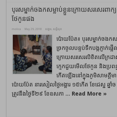
បុរសម្នាក់ចងកសម្លាប់ខ្លួនក្រោយសរសេរពាក្យផ្ត
ថែកូនផង
molica
May 29, 2018
សង្គម
,
សន្តិសុខ
ប៉ោយប៉ែត៖ បុរសម្នាក់ចងកសម្
ច្រកចូលបន្ទប់ទឹកបង្កភ្ញាក់ផ
ក្រោយសរសេរលិខិតលើក្រដា
ក្មេកជួយមើលថែកូន និងប្រពន្
កើតឡើងនៅក្នុងភូមិសាមគ្គីមា
ប៉ោយប៉ែត នារសៀលថ្ងៃអង្គារ ១៥កើត ខែជេស្ឋ ឆ្នាំ
ត្រូវនឹងថ្ងៃទី២៩ ខែឧសភា ...
Read More »