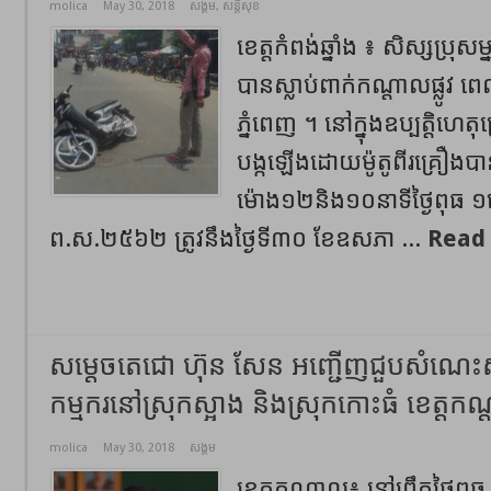
molica
May 30, 2018
សង្គម
,
សន្តិសុខ
ខេត្តកំពង់ឆ្នាំង ៖ សិស្សប្រុសម
បានស្លាប់ពាក់កណ្តាលផ្លូវ ព
ភ្នំពេញ ។ នៅក្នុងឧប្បត្តិហេ
បង្កឡើងដោយម៉ូតូពីរគ្រឿងបា
ម៉ោង១២និង១០នាទីថ្ងៃពុធ ១រោច 
ព.ស.២៥៦២ ត្រូវនឹងថ្ងៃទី៣០ ខែឧសភា ...
Read
សម្តេចតេជោ ហ៊ុន សែន អញ្ជើញជួបសំណេះ
កម្មករនៅស្រុកស្អាង និងស្រុកកោះធំ ខេត្តក
molica
May 30, 2018
សង្គម
ខេត្តកណ្តាល៖ នៅព្រឹកថ្ងៃពុធ 