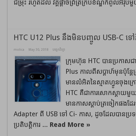
ជម្រុះ រហូតដល់ វគ្គផ្តាច់ព្រ័ត្រក្របខ័ណ្ឌកំពូលអឺរ៉ុប
HTC U12 Plus នឹងមិនបញ្ចូល USB-C ទៅន
molica
May 30, 2018
បច្ចេកវិទ្យា
ក្រុមហ៊ុន HTC បានប្រកាសជាផ្
Plus កាលពីសប្តាហ៍មុនប៉ុន្តែត
មានលំអិតនៃស្មាតហ្វូនចុងក្រ
HTC គឺជាការសោកស្តាយមួយដ
មានកាសស្តាប់ត្រចៀកផងដែរទូ
Adapter ពី USB ទៅ Ci- កាស, ដូចដែលបានប្រទ
ប្រតិបត្តិការ ...
Read More »