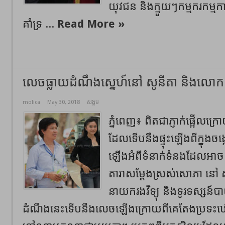
យុវជន និងក្មួយៗកម្មករកម្ម
គាំទ្រ ...
Read More »
លេចធ្លាយដំណឹងស្នេហ៍នៅ សូនីតា និងលោក ទិត
molica
May 30, 2018
សង្គម
ភ្នំពេញ៖ ពិតជាភ្ញាក់ផ្អើល
ដែលទើបនឹងផ្ទុះឡើងពីក្នុងច
ឡើងអំពីទំនាក់ទំនងដែលអា
តារាសម្តែងស្រស់សោភា នៅ ស
នាយករងវិទ្យុ និងទូរទស្សន៍បា
ដំណឹងនេះទើបនឹងលេចឡើងក្រោយពីគេតែងប្រទះឃើញ