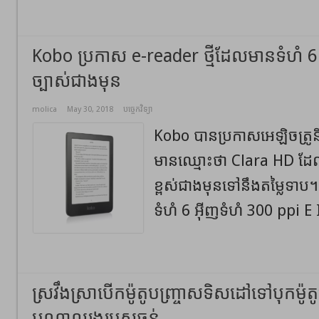
Kobo ប្រកាស e-reader ថ្មីដែលមានទំហំ 6
ច្បាស់ជាងមុន
molica
May 30, 2018
បច្ចេកវិទ្យា
Kobo បានប្រកាសអេឡិចត្រូន
មានឈ្មោះថា Clara HD ដែ
ខ្ពស់ជាងមុនទៅនឹងតម្លៃទាប
ទំហំ 6 អ៊ីញទំហំ 300 ppi E 
ស្រវឹងស្រាបើកម៉ូតូបញ្ច្រាសទិសដៅទៅបុកម៉ូតូស
បណ្ដាលរងរបួសធ្ងន់