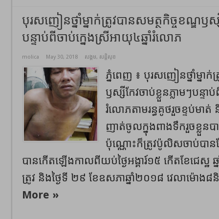
បុរសញៀនថ្នាំម្នាក់ត្រូវបានសមត្ថកិច្ចខណ្ឌឫស្ស
បន្ទាប់ពីចាប់ក្នេងស្រីអាយុ៤ឆ្នាំរំលោភ
molica
May 30, 2018
សង្គម
,
សន្តិសុខ
ភ្នំពេញ ៖ បុរសញៀនថ្នាំម្នាក់ត
ឫស្សីកែវចាប់ខ្លួនភ្លាមៗបន្ទាប់ព
រំលោភតាមរន្ធគូថរួចខ្ទប់មាត
ញាត់ចូលក្នុងពាងទឹករួចខ្លួ
ប៉ុណ្ណោះក៏ត្រូវប៉ូលិសចាប់បា
បានកើតឡើងកាលពីយប់ថ្ងៃអង្គារ៍១៥ កើតខែជេស្ឋ ឆ្
ត្រូវ និងថ្ងៃទី ២៩ ខែឧសភាឆ្នាំ២០១៨ វេលាម៉ោង៨
More »