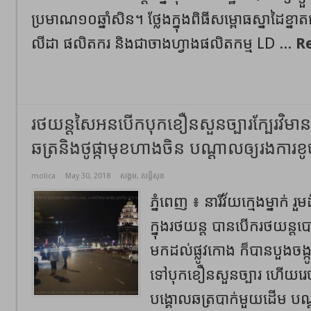
ប្រមាណ១០ឆ្នាំសិន។ ថ្លែងក្នុងពិធីសម្ពោធស្នាដៃខ្
លីដា ផលិតករ និងជាចាងហ្វាងផលិតកម្ម LD ...
R
រថយន្តសៃអនបើកបុកខឿនសួនច្បារក្បែរវិមានឯ
ឆត្រនិងថូផ្កាមុខហាងចិន បណ្ដាលឲ្យរងការខ
molica
May 30, 2018
សង្គម
,
សន្តិសុខ
ភ្នំពេញ ៖ នារីវ័យក្មេងម្នាក់
ក្នុងរថយន្ត បានបើករថយន
មកដល់ផ្លូវកោង ក៏បានបួងចង្ក
ទៅបុកខឿនសួនច្បារ ហើយរេចង្
បង្គោលឆត្របាក់មួយដើម បណ្