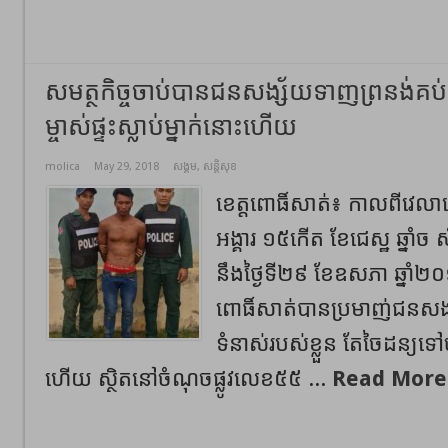
សមត្ថកិច្ចចាប់បានជនសង្ស័យទាញព្រនង់គប់គូ
ម្ចាស់ផ្ទះស្លាប់ម្នាក់នោះហើយ
molica
May 29, 2018
សង្គម
,
សន្តិសុខ
ខេត្តពោធិ៍សាត់៖​ កាលពីវេលា
អង្គារ ១៥កើត ខែជេស្ឋ ឆ្នាំច 
នឹងថ្ងៃទី២៩ ខែឧសភា ឆ្នាំ២០១
ពោធិ៍សាត់បានប្រមាញ់ជនសង្
ទំនាស់របស់ខ្លួន តែចៃដន្យទៅចំស្ត
ហើយ ស្ថិតនៅចំណុចផ្លូវលេខ៥៥ ...
Read More