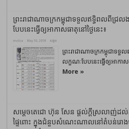
ព្រះរាជាណាចក្រកម្ពុជាទទួលឥទ្ធិពលពីជ្រ
បែបនេះធ្វើឲ្យអាកាសធាតុនៅថ្ងៃនេះ៖
molica
May 30, 2018
សង្គម
ព្រះរាជាណាចក្រកម្ពុជាទទួល
លក្ខណៈបែបនេះធ្វើឲ្យអាកាស
More »
សម្តេចតេជោ ហ៊ុន សែន ផ្តល់ក្តីស្រលាញ់ដល់កូ
ផ្ទៃពោះ ក្នុងជំនួបសំណេះណាលនៅតំបន់រោងចក