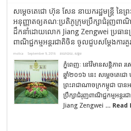
សម្តេចតេជោ ហ៊ុន សែន នាយករដ្ឋមន្ត្រី នៃព្
អនុញ្ញាតឲ្យគណៈប្រតិភូក្រុមប្រឹក្សាជំរុញពាណិជ
ដឹកនាំដោយលោក Jiang Zengwei ប្រធានក្រុម
ពាណិជ្ជកម្មអន្តរជាតិចិន ចូលជួបសម្តែងការគ
molica
September 9, 2016
នយោបាយ
,
សង្គម
ភ្នំពេញៈ នៅវិមានសន្តិភាព រ
ឆ្នាំ២០១៦ នេះ សម្តេចតេជោ ហ
ព្រះរាជាណាចក្រកម្ពុជា បានអន
ប្រឹក្សាជំរុញពាណិជ្ជកម្មអន្
Jiang Zengwei ...
Read 