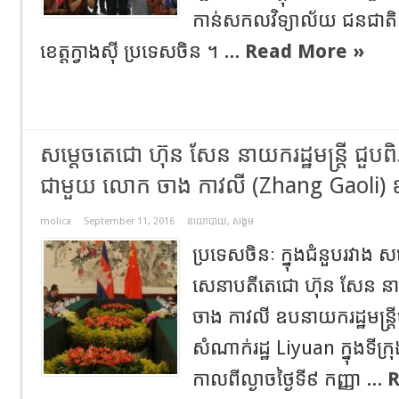
កាន់សកលវិទ្យាល័យ ជនជាតិក្វ
ខេត្តក្វាងស៊ី ប្រទេសចិន ។ ...
Read More »
សម្តេចតេជោ ហ៊ុន សែន​ នាយករដ្ឋមន្ត្រី ជួបពិភ
ជាមួយ លោក ចាង កាវលី (Zhang Gaoli) ឧបន
molica
September 11, 2016
នយោបាយ
,
សង្គម
ប្រទេសចិនៈ ក្នុងជំនួបរវាង ស
សេនាបតីតេជោ ហ៊ុន សែន នាយ
ចាង កាវលី ឧបនាយករដ្ឋមន្រ្ត
សំណាក់រដ្ឋ Liyuan ក្នុងទីក្រ
កាលពីល្ងាចថ្ងៃទី៩ កញ្ញា ...
R