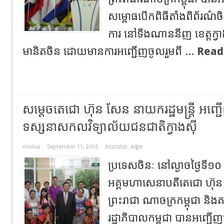
សម្ពោធបើកពិធីតាំងពិព័រណ៌ច
ការ នៅទីងណាននីញ ខេត្តក្វា
មានិតចិន ដោយមានការអញ្ជើញចូលរួមពី ...
Read
សម្តេចតេជោ ហ៊ុន សែន នាយករដ្ឋមន្រ្តី អញ្
ទស្សនាសកលវិទ្យាល័យជនជាតិក្វាងស៊ី
molica
September 11, 2016
នយោបាយ
,
សង្គម
ប្រទេសចិនៈ នៅល្ងាចថ្ងៃទី១០
អគ្គមហាសេនាបតីតេជោ ហ៊ុន ស
ព្រះរាជា ណាចក្រកម្ពុជា និងគ
រដ្ឋាភិបាលកម្ពុជា បានអញ្ជើញ