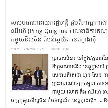
សម្តេចតេជោនាយករដ្ឋមន្រ្តី ជួបពិភាក្សាការ
ឈីវហ៊ (Prng Quighua ) លេខាធិការគណៈកម
កុម្មុយនីស្តចិន តំបន់ស្វយ័ត ខេត្តក្វាងស៊ី
molica
September 10, 2016
នយោបាយ
,
សង្គម
ប្រទេសចិន៖ នៅក្នុងវត្តមាន
ទីក្រុងណាននីង ខេត្តក្វាងស៊
សេនាបតីតេជោ ហ៊ុន សែន នាយក
ព្រះរាជាណាចក្រកម្ពុជា បានទ
ជាមួយ លោក ផឹង ឈីវហ៊ លេខ
បក្សកុម្មុយនីស្តចិន តំបន់ស្វយ័ត ខេត្តក្វាងស៊ី។ ...
R