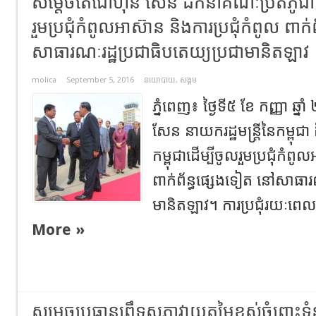
សម្តេចតេជោហ៊ុន សែន ដឹកនាំគណៈប្រតិភូជាន់ 
រួមប្រជុំកំពូលអាស៊ាន និងការប្រជុំកំពូល ពាក
សាធារណៈរដ្ឋប្រជាធិបតេយ្យប្រជាមានិតឡាវ
molica
September 5, 2016
នយោបាយ
,
សង្គម
ភ្នំពេញ៖ ថ្ងៃទី៥ ខែ កញ្ញា ឆ
សែន នាយករដ្ឋមន្ត្រីនៃកម្ពុជា
កម្ពុជាដើម្បីចូលរួមប្រជុំកំពូ
ពាក់ព័ន្ធផ្សេងទៀត នៅសាធារណ
មានិតឡាវ។ ការប្រជុំរយៈពេល៣ថ
More »
សម្ដេចប្រធានព្រឹទ្ធសភាវាយតម្លៃខ្ពស់ចំពោះទំ