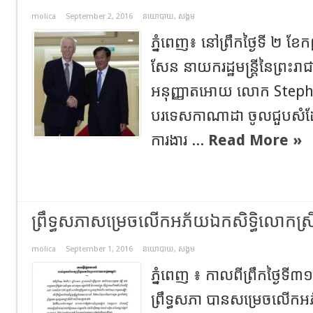
molica
September 2, 2016
នយោបាយ
,
សង្គម
ភ្នំពេញ៖ នៅព្រឹកថ្ងៃទី ២ ខែ
សែន នាយករដ្ឋមន្ត្រីនៃព្រះរា
អនុញ្ញាតអោយ លោក Stephane 
បរទេសកាណាដា ចូលជួបសំដែង
ការងារ ...
Read More »
ព្រឹទ្ធសភាសម្រេចលើកអភ័យឯកសិទ្ធិលោកស្រី
molica
September 1, 2016
នយោបាយ
,
សង្គម
ភ្នំពេញ ៖ កាលពីព្រឹកថ្ងៃទី
ព្រឹទ្ធសភា បានសម្រេចលើកអ