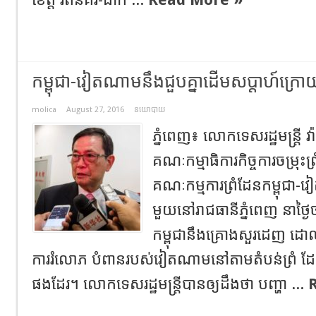
កម្ពុជា-វៀតណាមនឹងជួបគ្នាដើមសប្តាហ៍ក្រោយ
molica
August 27, 2016
នយោបាយ
ភ្នំពេញ៖ លោកទេសរដ្ឋមន្ត្រី វ
គណៈកម្មាធិការកិច្ចការចម្រុះព
គណៈកម្មការព្រំដែនកម្ពុជា-វ
មួយនៅរាជធានីភ្នំពេញ នាថ្ង
កម្ពុជានឹងគ្រោងសួរដេញ ដោល
ការរំលោភ បំពានរបស់វៀតណាមនៅតាមតំបន់ព្រំ ដែន
ផងដែរ។ លោកទេសរដ្ឋមន្រ្តីបានឲ្យដឹងថា បញ្ហា ...