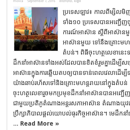
molica
September 7, 2016
នយោបាយ
,
សង្គម
ប្រទេសឡាវ៖ កាលពីម្សិលមិញ
ទាំង១០ ប្រទេសបានអញ្ជើញចុ
ការណ៍អាស៊ាន ស្តីពីអាស៊ាន
អាស៊ានមួយ ទៅនឹងគ្រោះមហន្ត
តំបន់។ ពិធីចុះហត្ថលេខានេះទ
ដឹកនាំអាស៊ានទាំងអស់ដែលបានខិតខំរួមគ្នាដើម្បីសម្
អាស៊ានក្នុងការឆ្លើយតបឲ្យបានទាន់ពេលវេលាដើម្បីទប
យ៉ាងឆាប់រហ័សទៅនិងគ្រោះមហន្តរាយនៅក្នុងតំបន់ ន
ចុះហត្ថលេខារួចមកប្រមុខដឹកនាំអាស៊ានបានអញ្ជើ
ជាមួយប្រតិភូតំណាងអន្តរសភាអាស៊ាន តំណាងយុវ
ប្រឹក្សាភិបាលផ្តល់យោបល់ធុរកិច្ចអាស៊ាន។ មេដឹកនា
...
Read More »