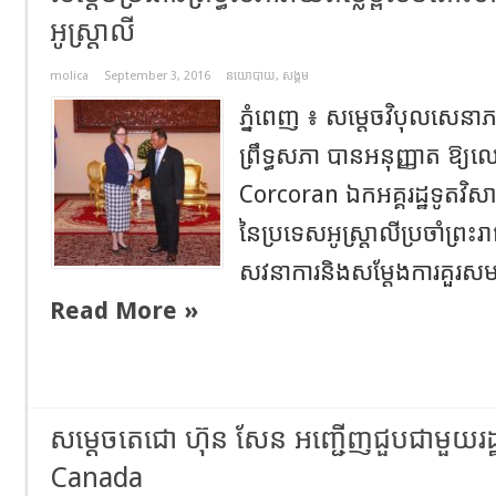
អូស្ត្រាលី
molica
September 3, 2016
នយោបាយ
,
សង្គម
ភ្នំពេញ ៖ សម្តេចវិបុលសេនាភ
ព្រឹទ្ធសភា បានអនុញ្ញាត ឱ្យ
Corcoran ឯកអគ្គរដ្ឋទូតវិ
នៃប្រទេសអូស្ត្រាលីប្រចាំព្រ
សវនាការនិងសម្តែងការគួរសម ន
Read More »
សម្តេចតេជោ ហ៊ុន សែន អញ្ជើញជួបជាមួយរដ្ឋម
Canada