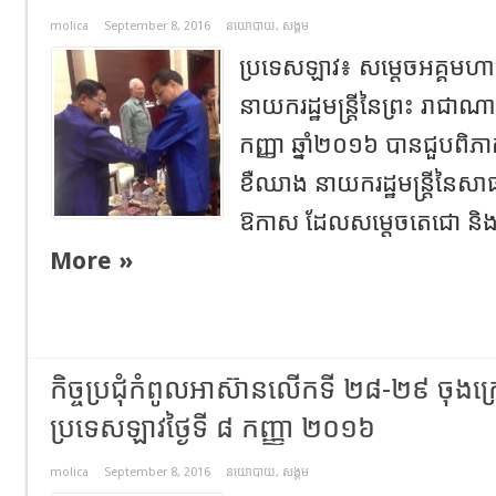
molica
September 8, 2016
នយោបាយ
,
សង្គម
ប្រទេសឡាវ៖ សម្ដេចអគ្គមហ
នាយករដ្ឋមន្ត្រីនៃព្រះ រាជាណា
កញ្ញា ឆ្នាំ២០១៦ បានជួបពិភា
ខឺឈាង នាយករដ្ឋមន្ត្រីនៃសាធ
ឱកាស ដែលសម្តេចតេជោ និង
More »
កិច្ចប្រជុំកំពូលអាស៊ានលើកទី ២៨-២៩ ចុងក្រ
ប្រទេសឡាវថ្ងៃទី ៨ កញ្ញា ២០១៦
molica
September 8, 2016
នយោបាយ
,
សង្គម