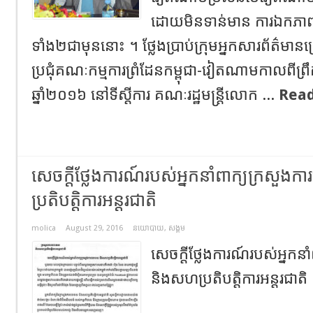
ដោយមិនទាន់មាន ការឯកភាពព
ទាំង២ជាមុននោះ ។ ថ្លែងប្រាប់ក្រុមអ្នកសារព័ត៌មានក
ប្រជុំគណៈកម្មការព្រំដែនកម្ពុជា-វៀតណាមកាលពីព្រ
ឆ្នាំ២០១៦ នៅទីស្តីការ គណៈរដ្ឋមន្រ្តីលោក ...
Read
សេចក្តីថ្លែងការណ៍របស់អ្នកនាំពាក្យក្រសួ
ប្រតិបត្តិការអន្តរជាតិ
molica
August 29, 2016
នយោបាយ
,
សង្គម
សេចក្តីថ្លែងការណ៍របស់អ្នកន
និងសហប្រតិបត្តិការអន្តរ