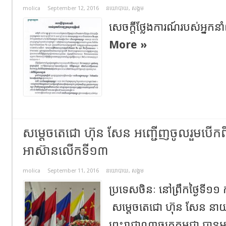
molica
September 12, 2016
នយោបាយ
,
សង្គម
សេចក្តីថ្លែងការណ៍របស់អ្នកនាំ
More »
សម្តេចតេជោ ហ៊ុន សែន អញ្ជើញចូលរួមបើកព
អាស៊ានលើកទី១៣
molica
September 11, 2016
នយោបាយ
,
សង្គម
ប្រទេសចិនៈ នៅព្រឹកថ្ងៃទី១១ 
សម្ដេចតេជោ ហ៊ុន សែន នាយករដ
ព្រះរាជាណាចក្រកម្ពុជា បានអ