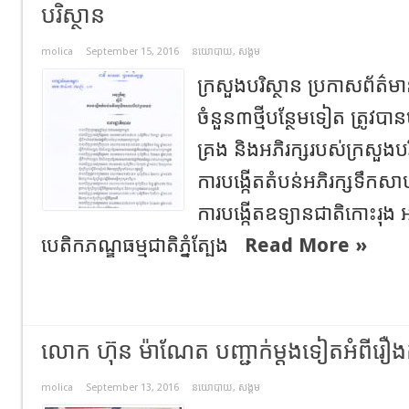
បរិស្ថាន
molica
September 15, 2016
នយោបាយ
,
សង្គម
ក្រសួងបរិស្ថាន ប្រកាសព័ត៌មា
ចំនួន៣ថ្មីបន្ថែមទៀត ត្រូវបា
គ្រង និងអភិរក្សរបស់ក្រសួងបរ
ការបង្កើតតំបន់អភិរក្សទឹកសាបប
ការបង្កើតឧទ្យានជាតិកោះរុង អនុ
បេតិកភណ្ឌធម្មជាតិភ្នំត្បែង
Read More »
លោក ហ៊ុន ម៉ាណែត បញ្ជាក់ម្តងទៀតអំពីរឿងក
molica
September 13, 2016
នយោបាយ
,
សង្គម