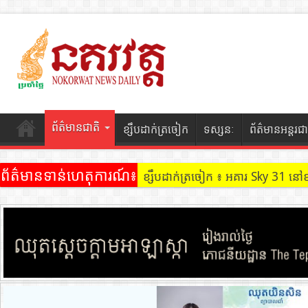
ព័ត៌មានជាតិ
ខ្សឹបដាក់ត្រចៀក
ទស្សនៈ
ព័ត៌មានអន្តរជា
ព័ត៌មានទាន់ហេតុការណ៍៖
ខ្សឹបដាក់ត្រចៀក ៖ អគារ Sky 31 នៅ
ខ្សឹបដាក់ត្រចៀក ៖ ដល់ករ ! ឈ្មួញដ