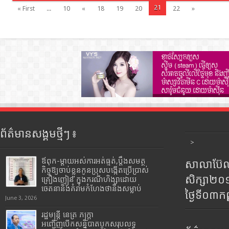
21
« First
...
10
«
18
19
20
22
»
ព័ត៌មានសង្គមថ្មីៗ ៖
>
ឪពុក-ម្ដាយអស់ការអត់ធ្មត់,ប្ដឹងសមត្ថ
សាលាប៊ែលធ
កិច្ចឱ្យចាប់ខ្លួនកូនប្រុសបង្កើតប្រើប្រាស់
សិក្សា២
គ្រឿងញៀន ក្នុងករណីហិង្សាដោយ
ចេតនានិងគំរាមកំហែងថានឹងសម្លាប់
ថ្ងៃទី០៣ក
June 3, 2026
រដ្ឋមន្រ្តី​ នេត្រ​ ភក្ត្រា​
អញ្ជើញបើកសន្និបាតបូកសរុបលទ្ធ