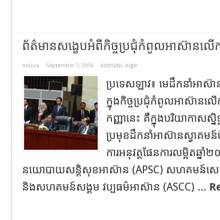
ព័ត៌មានសង្ខេបអំពីកិច្ចប្រជុំកំពូលអាស៊ាន
molica
September 7, 2016
នយោបាយ
,
សង្គម
ប្រទេសឡាវ៖ មេដឹកនាំអាស៊
ក្នុងកិច្ចប្រជុំកំពូលអាស៊ាន
កញ្ញានេះ គឺក្នុងបរិយាកាសស្និ
ប្រមុខដឹកនាំអាស៊ានស្វាគមន៍
ការអនុវត្តផែនការលម្អិតឆ្
នយោបាយសន្តិសុខអាស៊ាន (APSC) សហគមន៍សេដ្ឋក
និងសហគមន៍សង្គម វប្បធម៌អាស៊ាន (ASCC) ...
R