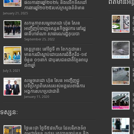
ព័ត៌មានអន្
ផលការងារឆ្នាំ២០២៤ និងលើកទិសដៅ
ការងារឆ្នាំ២០២៥របស់​ក្រសួង​ព័ត៌មាន​
January 21, 2025
សកម្មភាពសម្តេចតេជោ ហ៊ុន សែន
អញ្ជើញបំពេញទស្សនកិច្ចផ្លូវការ នៅរដ្ឋ
ធានីហាវ៉ាណា សាធារណរដ្ឋគុយបា
September 25, 2022
ខេត្តក្រចេះ នៅថ្ងៃទី ៣ ខែកក្កដានេះ
មានករណីស្លាប់ដោយសារជំងឺកូវីដ-១៩
ចំនួន ០១នាក់ ជាបុរសជនជាតិខ្មែរអាយុ
៨៣ឆ្នាំ
July 3, 2021
សម្តេចតេជោ ហ៊ុន សែន អញ្ជើញជួ
បទីប្រឹក្សាពិសេសរបស់អគ្គលេខាធិការ
អង្គការសហប្រជាជាតិ
January 11, 2020
ទស្សនៈ
ថ្ងៃនេះជា ថ្ងៃទី៥៨ហើយ ដែលវីរកងទ័ព
កម្ពុជាចំនួន ១៨រូប ត្រូវបានចាប់ខ្លួន និង