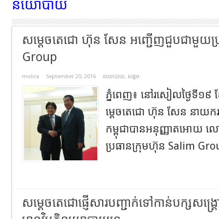
នយោបាយ
សម្តេចតេជោ ហ៊ុន សែន អញ្ជើញជួបជាមួយប្រ
Group
molica
September 20, 2016
នយោបាយ
,
សង្គម
ភ្នំពេញ៖ នៅរសៀលថ្ងៃទី១៩ 
ម្តេចតេជោ ហ៊ុន សែន នាយករដ្ឋ
កម្ពុជាបានអនុញ្ញាតអោយ 
ប្រធានក្រុមហ៊ុន Salim Gro
សម្ដេចតេជោផ្ញើសារបញ្ជាក់ទៅកាន់បក្សសង្គ្រោ