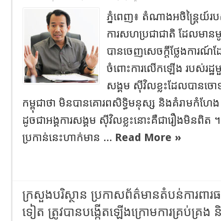
ភ្នំពេញ៖ តំណាងអចិន្ត្រៃយ៍របស
ការសហប្រជាជាតិ ដែលមានមូល
បានចេញសេចក្តីថ្លែងការណ៍ដ
ចំពោះការលើកឡើង របស់រដ្ឋមួ
សង្គម សុីវិលខ្លះដែលបានចោទប
កម្ពុជាថា មិនបានគោរពសិទ្ធិមនុស្ស និងគំរាមកំហ
ដូចជាអង្គការសង្គម សុីវិលខ្លះនោះគឺជារឿងមិនពិត 
ប្រកាន់នេះហាក់មាន ...
Read More »
ក្រសួងបរិស្ថាន ប្រកាសព័ត៌មានតំបន់ការពារធម្
ទៀត ត្រូវបានបង្កើតឡើងក្រោមការគ្រប់គ្រង ន