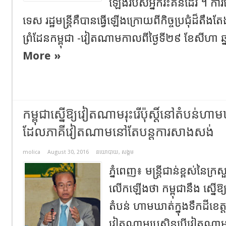
ឡើងរបស់អ្នករិះគន់ដែរ ។ ការ
ទេស រដ្ឋមន្ត្រីគឺបានធ្វើឡើងក្រោយពីកិច្ចប្រជុំដ៏តឹ
ព្រំដែនកម្ពុជា -វៀតណាមកាលពីថ្ងៃទី២៩ ខែសីហា ឆ្
More »
កម្ពុជាស្នើឱ្យវៀតណាមរុះរើប៉ុស្តិ៍នៅតំបន់ហាមឃ
ដែលភាគីវៀតណាមនៅតែបន្តការសាងសង់
molica
August 30, 2016
នយោបាយ
,
សង្គម
ភ្នំពេញ៖ មន្រ្តីជាន់ខ្ពស់នៃក
លើកឡើងថា កម្ពុជានឹង ស្នើឱ្យ
តំបន់ ហាមឃាត់ក្នុងទឹកដីខេត្តរ
វៀតណាមប្រសិនបើវៀតណាម 