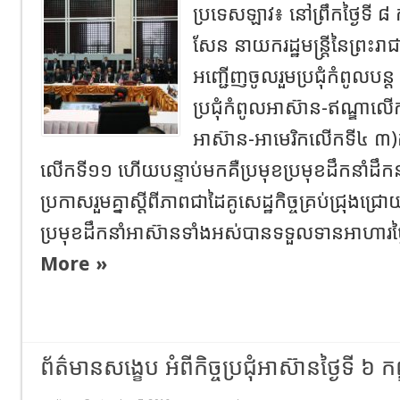
ប្រទេសឡាវ៖ នៅព្រឹកថ្ងៃទី ៨
សែន នាយករដ្ឋមន្រ្តីនៃព្រះរា
អញ្ជើញចូលរួមប្រជុំកំពូលបន្ត
ប្រជុំកំពូលអាស៊ាន-ឥណ្ឌាលើកទ
អាស៊ាន-អាមេរិកលើកទី៤ ៣)កិច្
លើកទី១១ ហើយបន្ទាប់មកគឺប្រមុខប្រមុខដឹកនាំដឹក
ប្រកាសរួមគ្នាស្តីពីភាពជាដៃគូសេដ្ឋកិច្ចគ្រប់ជ្រុងជ្រ
ប្រមុខដឹកនាំអាស៊ានទាំងអស់បានទទួលទានអាហារថ្ងៃត្
More »
ព័ត៌មានសង្ខេប អំពីកិច្ចប្រជុំអាស៊ានថ្ងៃទី ៦