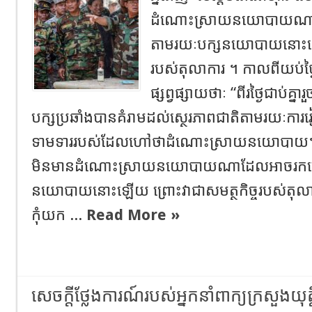
ដំណោះស្រាយនយោបាយណ
តាមរយៈបក្សនយោបាយនោះឡើយ
របស់តុលាការ ។ កាលពីយប់ថ្ង
ផ្សព្វផ្សាយថាៈ “ពីរថ្ងៃជាប់
បក្សប្រឆាំងបានគំរាមដល់ស្ថេរភាពជាតិតាមរយៈការរៀប
ទាមទាររបស់ដែលហៅថាដំណោះស្រាយនយោបាយ។ ខ្ញុំ
មិនមានដំណោះស្រាយនយោបាយណាដែលអាចរកឃ
នយោបាយនោះឡើយ ព្រោះវាជាសមត្ថកិច្ចរបស់តុលាក
កុំយក ...
Read More »
សេចក្តីថ្លែងការណ៍របស់អ្នកនាំពាក្យក្រសួងយុត្