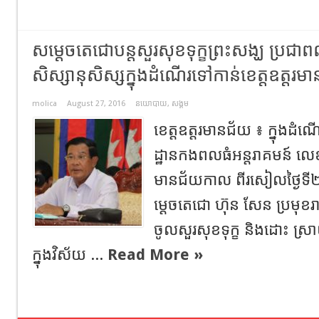
សម្តេចតេជោបន្តសួរសុខទុក្ខព្រះសង្ឃ ប្រជាពលរ
សិស្សានុសិស្សក្នុងដំណើរទៅកាន់ខេត្តឧត្តរម
molica
August 27, 2016
នយោបាយ
,
សង្គម
ខេត្តឧត្តរមានជ័យ ៖ ក្នុងដំណ
ដ្ឋានកងពលធំអន្តរាគមន៍ លេខ
មានជ័យកាល ពីរសៀលថ្ងៃទី
ម្តេចតេជោ ហ៊ុន សែន ប្រមុខ
ចូលសួរសុខទុក្ខ និងដោះ ស
ក្នុងវិស័យ ...
Read More »