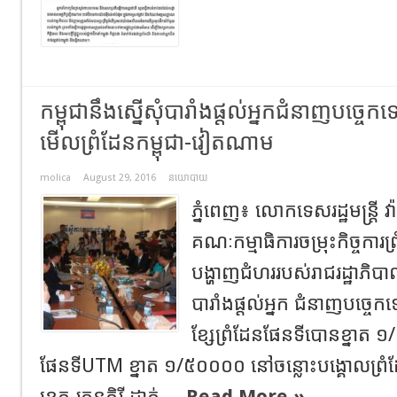
កម្ពុជានឹងស្នើសុំបារាំងផ្តល់អ្នកជំនាញបច្ចេ
មើលព្រំដែនកម្ពុជា-វៀតណាម
molica
August 29, 2016
នយោបាយ
ភ្នំពេញ៖ លោកទេសរដ្ឋមន្ត្រី វ
គណៈកម្មាធិការចម្រុះកិច្ចការព្
បង្ហាញជំហររបស់រាជរដ្ឋាភិបាលក
បារាំងផ្តល់អ្នក ជំនាញបច្ច
ខ្សែព្រំដែនផែនទីបោនខ្នា
ផែនទីUTM ខ្នាត ១/៥០០០០ នៅចន្លោះបង្គោលព្រំដ
ខេត្ត រតនគិរី-ដាក់ ...
Read More »