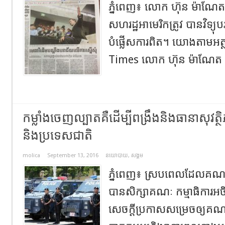
ភ្នំពេញ៖ លោក ហ៊ុន ម៉ាណែត ដ
សហរដ្ឋអាមេរិកត្រូវ បានវិទ្យ
បំផ្លើសការពិត។ យោងតាមអ
Times លោក ហ៊ុន ម៉ាណែត 
កម្លាំងចេញល្បាតគឺដើម្បីពង្រឹងនិងធានាសុវត្ថ
និងប្រទេសជាតិ
molica
September 13, 2016
នយោបាយ
,
សង្គម
ភ្នំពេញ៖ ស្របពេលដែលគណបក
បានសិក្សាគណៈ កម្មាធិការអ
សេចក្តីប្រកាសសម្រេចឲ្យគ