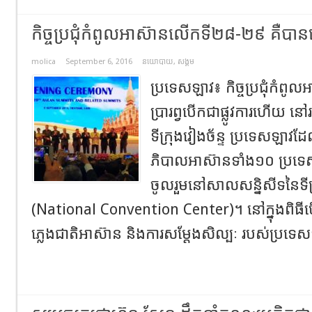
កិច្ចប្រជុំកំពូលអាស៊ានលើកទី២៨-២៩ គឺបាន
molica
September 6, 2016
នយោបាយ
,
សង្គម
ប្រទេសឡាវ៖ កិច្ចប្រជុំកំ
ប្រារព្វបើកជាផ្លូវការហើយ ន
ទីក្រុងវៀងច័ន្ទ ប្រទេសឡាវដែល
ភិបាលអាស៊ានទាំង១០ ប្រទ
ចូលរួមនៅសាលសន្និសីទនៃទីក្
(National Convention Center)។ នៅក្នុងពិធីបើកក
ភ្លេងជាតិអាស៊ាន និងការសម្តែងសិល្បៈ របស់ប្រទេស