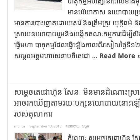
បាតុកម្មអហិង្សានាពេលខាង
មានបរិយាកាស នយោបាយប្រក្
មានការបោះឆ្នោតដោយសេរី និងត្រឹមត្រូវ យុត្តិធម
ស្រាយនយោបាយរួមនិងបង្កើតគណៈកម្មការដើម្បីសិក
ធ្វើមហា បាតុកម្មដែលធ្វើឡើងកាលពីរសៀលថ្ងៃទី១២
សម្តេចអគ្គមហាសេនាបតីតេជោ ...
Read More 
សម្តេចតេជោហ៊ុន សែនៈ មិនមានដំណោ
អាចរកឃើញតាមរយៈបក្សនយោបាយនោះឡើយ ព្
របស់តុលាការ
molica
September 13, 2016
នយោបាយ
,
សង្គម
ភ្នំពេញៈ សម្តេចតេជោហ៊ុន ស