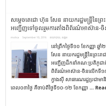
សម្តេចតេជោ ហ៊ុន សែន នាយករដ្ឋមន្រ្តីនៃព្រ
អញ្ជើញទៅចូលរួមការតាំងពិព័រណ៌អាស៊ាន-
molica
September 10, 2016
នយោបាយ
,
សង្គម
នៅព្រឹកថ្ងៃទី១០ ខែកញ្ញា ឆ្ន
សែន នាយករដ្ឋមន្រ្តីនៃព្រះរា
អញ្ជើញដឹកនាំគណៈប្រតិភូជាន់
ពិព័រណ៌អាស៊ាន-ចិនលើកទី១
ក្វាងស៊ី សាធារណរដ្ឋប្រជាម
ពេល០៣ថ្ងៃ គឺចាប់ពីថ្ងៃទី១០-១២ ខែកញ្ញា ...
Rea