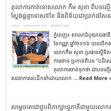
តុលាការកាត់ទោសលោក កឹម សុខា ពីបទល្មើស
ស្តែងផ្តន្ទាទោស៥ខែ និងពិន័យជាប្រាក់៨ស
molica
September 9, 2016
នយោបាយ
,
សង្គម
ភ្នំពេញ៖ សាលាដំបូងរាជធានីភ្
ខែកញ្ញា ឆ្នាំ២០១៦ បានបើ
លោកកឹម សុខា ប្រធានស្តីទីគ
ការចោទ ប្រកាន់ពីបទ “បដិសេធ
តុលាការចាត់ទុកថា ជាបទល្មើស
សវនាការនេះដឹកនាំដោយលោក ...
Read More 
សម្ដេចតេជោជួបពិភាក្សាទ្វេភាគីជាមួយលោកនាយ