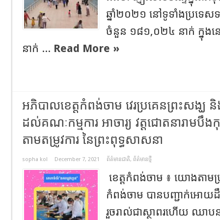
ឆ្នាំ២០២១ នៅទូទាំងប្រទេស
ចំនួន ១៨១,០២៤ នាក់ ក្នុង
នាក់ ...
Read More »
អភិបាលខេត្តកំពង់ចាម វេរប្រគេនព្រះសង្ឃ 
ដល់គណៈកម្មការ អាចារ្យ វត្តជោតនារាមបឹងកុក 
តាមតម្រូវការ នៃព្រះពុទ្ធសាសនា
sopha kol
December 7, 2021
ព័ត៌មានជាតិ
,
ព័ត៌មានថ្មី
ខេត្តកំពង់ចាម ៖ យោងតាមប្រ
កំពង់ចាម បានបញ្ជាក់អោយដឹ
រួចរាល់ជាស្ថាពរហើយ ឈាបនដ្ឋាន