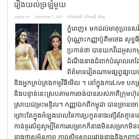
រឿងយល់ច្រឡំមួយ
sopha kol
December 7, 2021
ព័ត៌មានជាតិ
,
ព័ត៌មានថ្មី
,
សិល្បៈ
ភ្នំពេញ៖ មកដល់មាតុប្រទេស
ប៉ុណ្ណោះកញ្ញាប៉ូគីមថេង សុទ
ប្រកាន់ថា បានយកវីដេអូសក
ដំណឹងនាងជំពាក់បំណុលគេដែ
ព័ត៌មានវៀតណាមផ្សព្វផ្សាយន
និងអ្នកគ្រប់គ្រងកម្មវិធីមើល ។ នៅក្នុងការLive ប
និងបន្ទាន់នេះស្របតាមការចង់បានរបស់ភាគីក្រុមហ៊
ស្រាយជម្រះមន្ទិល។ កញ្ញាឯកពីកម្ពុជា បានច្រា
ព្រោះតែក្នុងអំឡុងពេលនៃការប្រកួតនាងស្ទើរតែគ្មានព
កាន់ទូរស័ព្ទសូម្បីតែការសម្រាកក៏នាងមិនសម្រាកមិន
នាងថាសម្ព័ន្ធភាព ភាពស្និទ្ធស្នាលរវាងនាងនិងកញ្ញា