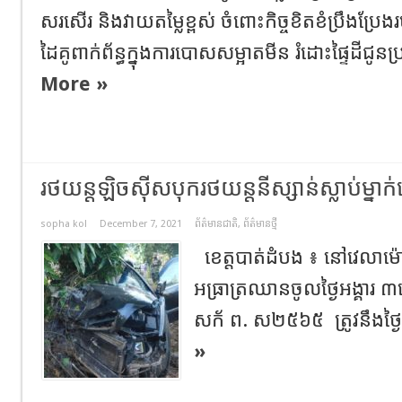
សរសើរ និងវាយតម្លៃខ្ពស់ ចំពោះកិច្ចខិតខំប្រឹងប្រែងរ
ដៃគូពាក់ព័ន្ធក្នុងការបោសសម្អាតមីន រំដោះផ្ទៃដីជូន
More »
រថយន្តឡិចស៊ីសបុករថយន្តនីស្សាន់ស្លាប់ម្នា
sopha kol
December 7, 2021
ព័ត៌មានជាតិ
,
ព័ត៌មានថ្មី
ខេត្តបាត់ដំបង ៖ នៅវេលាម
អធ្រាត្រឈានចូលថ្ងៃអង្គារ ៣កើត
សក័ ព. ស២៥៦៥ ត្រូវនឹងថ្ងៃទី
»