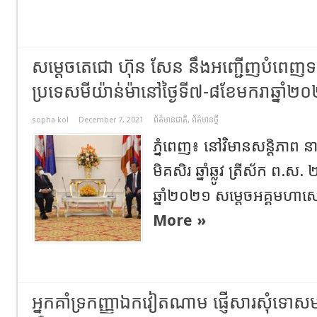
សម្ដេចតេជោ ហ៊ុន សែន នឹងអញ្ជើញបំពេញទស
ប្រទេសមីយ៉ាន់ម៉ានៅថ្ងៃទី៧-៨ខែមករាឆ្នាំ២
sopha kol
December 7, 2021
ព័ត៌មានជាតិ
,
ព័ត៌មានថ្មី
ភ្នំពេញ៖ នៅវិមានសន្តិភាព នាព
មិគសិរ ឆ្នាំឆ្លូវ ត្រីស័ក ព.ស. 
ឆ្នាំ២០២១ សម្ដេចអគ្គមហាស
More »
អ្នកគាំទ្រកញ្ញាឯកវៀតណាម ផ្ញើសារសុំទោសម