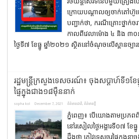
រថយន្តស៊េរីទំនើបមួយគ្រឿងបើ
ក្រោយបណ្តាលឲ្យចាក់តៅហ៊ូ
បញ្ជាក់ថា, ករណីគ្រោះថ្នា
កាលពីវេលាម៉ោង ៤ និង ៣០នា
ថ្ងៃទី៧ ខែធ្នូ ឆ្នាំ២០២១ ស្ថិតនៅចំណុចលើស្ពានច្បា
រដ្ឋមន្ត្រី​ក្រសួង​ទេសចរណ៍​៖ ចុងសប្ដាហ៍ទី១ខ
ផ្ទៃក្នុងជាង១៨ម៉ឺននាក់
sopha kol
December 7, 2021
ព័ត៌មានជាតិ
,
ព័ត៌មានថ្មី
ភ្នំពេញ៖ បេី​យោង​តាមប្រភពព
នៅរសៀល​ថ្ងៃ​អង្គារ​ទី​០៧​ ខែធ្ន
ដឹងថា​ ភ្ញៀវទេសចរផ្ទៃក្នុងនាចុ