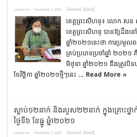
sopha kol
December 7, 2021
ព័ត៌មានជាតិ
,
ព័ត៌មានថ្មី
ខេត្តព្រះសីហនុ៖ លោក សន ស
ខេត្តព្រះសីហនុ បានឱ្យដឹងនៅព្
ឆ្នាំ២០២១នេះថា ការប្រមូលព
គ្រប់ប្រភេទប្រចាំឆ្នាំ ២០២១ គ
មិថុនា ឆ្នាំ២០២១ នឹងត្រូវបិ
ខែវិច្ឆិកា ឆ្នាំ២០២១ថ្មីៗនេះ ...
Read More »
ស្លាប់១២នាក់ និងរបួស២២នាក់ ក្នុងគ្រោះថ្ន
ថ្ងៃទី៦ ខែធ្នូ ឆ្នំា២០២១
sopha kol
December 7, 2021
ព័ត៌មានជាតិ
,
ព័ត៌មានថ្មី