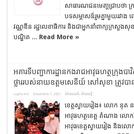
សាធារណជនមេតា្តជ្រាបថា ក្
បទសម្ភាសន៍រួមគ្នាមួយរវាង លោ
វណ្ណឌីន រដ្ឋលេខាធិការ និងជាអ្នកនាំពាក្យក្រសួងសុ
បណ្ឌិត ...
Read More »
អគារទីបញ្ជាការដ្ឋានកងរាជអាវុធហត្ថក្រុងប
ថ្លាររបស់នាយឧត្តមសេនីយ៍ សៅសុខា ត្រូវបានធ្
sopha kol
December 7, 2021
ព័ត៌មានជាតិ
,
ព័ត៌មានថ្មី
ខេត្តស្វាយរៀង៖ លោក នុត ន
អាវុធហត្ថខេត្ត តំណាង លោកសែ
អាវុធខេត្តស្វាយរៀង និង