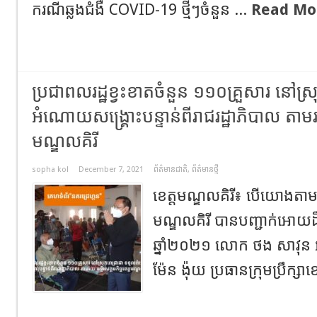
ករណីឆ្លងជំងឺ COVID-19 ថ្មីៗចំនួន ...
Read Mo
ប្រជាពលរដ្ឋខ្វះខាតចំនួន ១១០គ្រួសារ នៅស្
អំណោយសង្គ្រោះបន្ទាន់ពីរាជរដ្ឋាភិបាល តាមរយៈ
មណ្ឌលគិរី
sopha kol
December 7, 2021
ព័ត៌មានជាតិ
,
ព័ត៌មានថ្មី
ខេត្តមណ្ឌលគិរី៖ បើយោងតាមអង
មណ្ឌលគិរី បានបញ្ជាក់អោយដឹងថ
ឆ្នាំ២០២១ លោក ថង សាវុន អ
ម៉ែន ង៉ុយ ប្រធានក្រុមប្រឹក្សាខេ