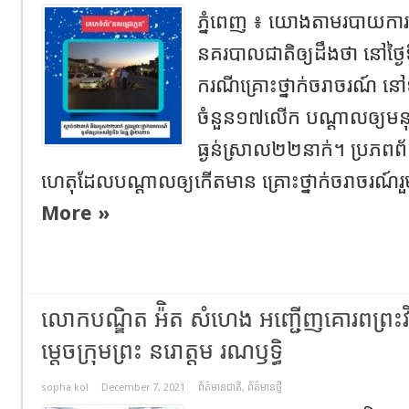
ភ្នំពេញ ៖ យោងតាមរបាយការណ
នគរបាលជាតិឲ្យដឹងថា នៅថ្ងៃទ
ករណីគ្រោះថ្នាក់ចរាចរណ៍ ន
ចំនួន១៧លើក បណ្ដាលឲ្យមនុស
ធ្ងន់ស្រាល២២នាក់។ ប្រភពព
ហេតុដែលបណ្ដាលឲ្យកើតមាន គ្រោះថ្នាក់ចរាចរណ៍រួ
More »
លោកបណ្ឌិត អ៉ិត សំហេង អញ្ជើញគោរពព្រះវិ
ម្តេចក្រុមព្រះ នរោត្តម រណឫទ្ធិ
sopha kol
December 7, 2021
ព័ត៌មានជាតិ
,
ព័ត៌មានថ្មី