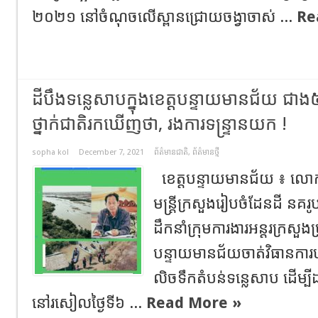
២០២១​ នៅចំណុច​​លើ​ស្ពាន​ជ្រោយចង្វា​ចាស់ ...
Re
ដីបឹងទន្លេសាបក្នុងខេត្តបន្ទាយមានជ័យ ជាង
ថ្នាក់ជាតិរកឃើញថា, រងការទន្ទ្រានយក !
sopha kol
December 7, 2021
ព័ត៌មានជាតិ
,
ព័ត៌មានថ្មី
ខេត្តបន្ទាយមានជ័យ ៖ លោក 
មន្ត្រីក្រសួងរៀបចំដែនដី ន
ដឹកនាំក្រុមការងារអន្តរក្រសួងប្
បន្ទាយមានជ័យចាត់វិធានការបញ្
លិចទឹកតំបន់ទន្លេសាប ដើម្បីដ
នៅរសៀលថ្ងៃទី៦ ...
Read More »