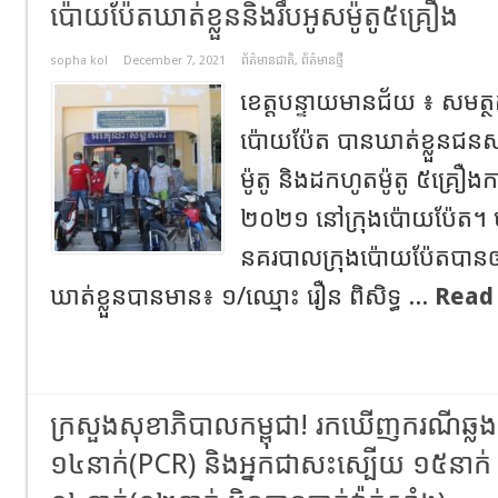
ប៉ោយប៉ែតឃាត់ខ្លួននិងរឹបអូសម៉ូតូ៥គ្រឿង
sopha kol
December 7, 2021
ព័ត៌មានជាតិ
,
ព័ត៌មានថ្មី
ខេត្តបន្ទាយមានជ័យ ៖ សមត្ថក
ប៉ោយប៉ែត បានឃាត់ខ្លួនជន
ម៉ូតូ និងដកហូតម៉ូតូ ៥គ្រឿង​កាល
២០២១​ នៅ​ក្រុង​ប៉ោយប៉ែត​។ 
នគរបាលក្រុង​ប៉ោយប៉ែតបាន
ឃាត់ខ្លួនបានមាន៖ ១/​ឈ្មោះ រឿន ពិ​សិទ្ធ ...
Read
ក្រសួងសុខាភិបាល​​​​​​កម្ពុជា! រកឃើញករណីឆ្លងកូវ
១៤នាក់(PCR) និង​​អ្នក​ជាសះស្បើយ​ ១៥នាក់​ ខណ