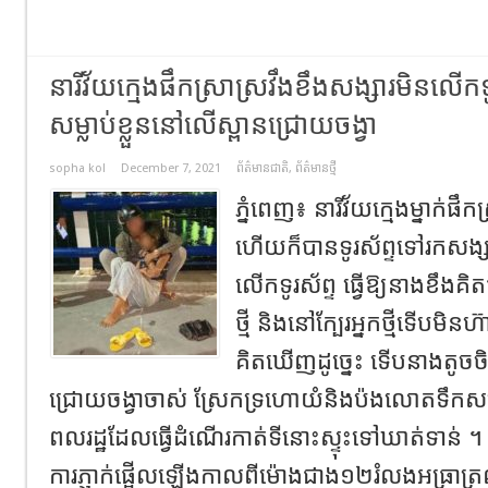
នារីវ័យក្មេងផឹកស្រាស្រវឹងខឹងសង្សារមិនលើក
សម្លាប់ខ្លួននៅលើស្ពានជ្រោយចង្វា
sopha kol
December 7, 2021
ព័ត៌មានជាតិ
,
ព័ត៌មានថ្មី
ភ្នំពេញ៖ នារីវ័យក្មេងម្នាក់ផឹ
ហើយក៏បានទូរស័ព្ទ​ទៅ​​រកសង្សា
លើក​ទូរស័ព្ទ​ ធ្វើឱ្យនាង​ខឹង​គិត
ថ្មី និងនៅ​ក្បែរ​អ្នក​ថ្មីទើប​មិ
គិតឃើញដូច្នេះ ទើបនាងតូចចិត្ត
ជ្រោយចង្វាចាស់ ស្រែកទ្រហោយំនិងប៉ងលោតទឹកសម្លាប់ខ្លួ
ពលរដ្ឋ​ដែលធ្វើដំណើរកាត់ទីនោះស្ទុះទៅឃាត់​ទាន់​ 
ការ​ភ្ញាក់ផ្អើលឡើង​កាលពី​ម៉ោង​ជាង១២​រំលងអធ្រាត្រឈា