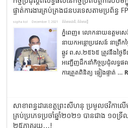
កិច្ចប្រជុំស្តីពីលទ្ធផលនៃកិច្ចប្រតិបត្តិការបឋមក្
ផ្ទាត់ការងារគ្រប់គ្រងជនបរទេសតាមប្រព័ន្ធ 
sopha kol
December 7, 2021
ព័ត៌មានជាតិ
,
ព័ត៌មានថ្មី
ភ្នំពេញ៖ លោកនាយឧត្តមសេនីយ៍
នាយកអន្តោប្រវេសន៍ នាព្រឹកថ្ង
ឆ្លូវ ព.ស.២៥៦៥ ត្រូវនឹងថ្ងៃទ
អញ្ជើញដឹកនាំកិច្ចប្រជុំលទ្ធផលន
ការត្រួតពិនិត្យ ផ្ទៀងផ្ទាត់ ...
R
សាខាពន្ធដារខេត្តព្រះសីហនុ ប្រមូលថវិកាល
គ្រប់ប្រភេទប្រចាំឆ្នាំ២០២១ បានជាង ១០ទ
២៥ភាគរយ…!