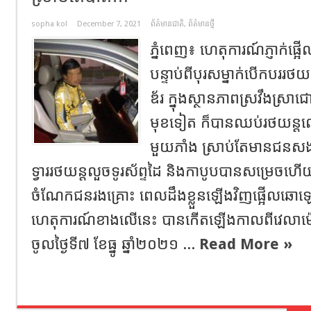
sopha kol
December 7, 2021
ព័ត៌មានជាតិ
,
ព័ត៌មានថ្មី
ភ្នំពេញ៖ ហេតុការណ៍​ភ្ញាក់ផ្អ
បន្ទាប់ពី​បុរស​ម្នាក់​បើកបរ​រ
ឌ័​រ​ ក្នុង​ស្ថានភាព​ស្រវឹងស្រា
មុខ​ទៀត​ ​ក៏​បានឈប់​រថយន្ត​លើ​
មួយភាំង ស្រាប់​តែ​មានជនសង្ស័
ទ្វារ​រថយន្ត​លួច​ទូរស័ព្ទ​ដៃ និង​កាបូប​បាន​សម្រេច​ហ
ចំណែក​ជនរងគ្រោះ​ ពេលដឹងខ្លួនឡេីងវិញ​ផ្អើល​ឆោ
ហេតុការណ៍​ខាងលេីនេះ​ បានកេីតឡេីង​កាលពី​វេលា​ម៉
ចូល​ថ្ងៃ​ទី​៧ ខែធ្នូ ឆ្នាំ​២០២១ ...
Read More »