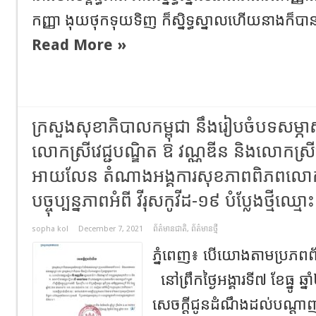
កញ្ញា ងុយថុកទុយទិញ ក៏ស្និទ្ធស្នាលហើយនាងក៏ប
Read More »
ក្រសួងសុខាភិបាលកម្ពុជា​ នឹងរៀបចំបទសម្ភាស
លោកស្រី​វេជ្ជបណ្ឌិត ឱ វណ្ណឌីន និងលោកស្រី​វ
អាយលែន តំណាងអង្គការសុខភាពពិភពលោកប្រចាំ
បច្ចុប្បន្នភាពអំពី​ វីរុសកូវីដ-១៩ បំប្លែងថ្មីឈ្មោះ
sopha kol
December 7, 2021
ព័ត៌មានជាតិ
,
ព័ត៌មានថ្មី
ភ្នំពេញ​៖​ បេី​យោង​តាមប្រភពព
នៅព្រឹក​ថ្ងៃ​អង្គារ​ទី​៧​ ខែធ្ន
សេចក្តីជូនដំណឹងដល់បណ្តា