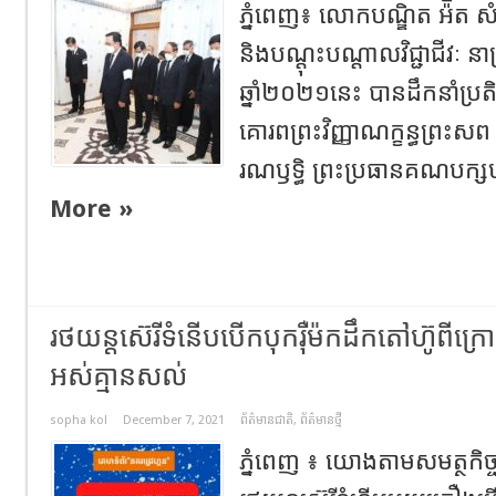
ភ្នំពេញ​៖​ លោកបណ្ឌិត អ៉ិត សំ
និងបណ្តុះបណ្តាលវិជ្ជាជីវៈ នាព្រ
ឆ្នាំ២០២១នេះ បានដឹកនាំប្រត
គោរពព្រះវិញ្ញាណក្ខន្ធព្រះសព 
រណឫទ្ធិ ព្រះប្រធានគណបក្សហ៊្
More »
រថយន្តស៊េរីទំនើបបើកបុករ៉ឺម៉កដឹកតៅហ៊ូពីក្
អស់គ្មានសល់
sopha kol
December 7, 2021
ព័ត៌មានជាតិ
,
ព័ត៌មានថ្មី
ភ្នំពេញ ៖ យោងតាមសមត្ថកិច