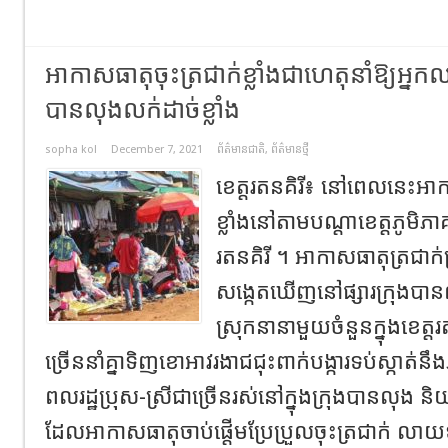
អាកាសធាតុចុះត្រជាក់ខ្លាំងជាហេតុនាំឱ្យអ្នក
បានលុងលក់ដាច់ខ្លាំង
sopha kol
December 7, 2021
ព័ត៌មានជាតិ
,
ព័ត៌មានថ្មី
ខេត្តរតនគិរី៖ នៅពេលនេះអាកា
ខ្លាំងនៅតាមបណ្តាខេត្តភូម
រតនគិរី ។ អាកាសធាតុត្រជាក់ត្
សង្កេតឃើញនៅផ្សារក្រុងបានល
ស្រុកនានាមួយចំនួនក្នុងខេត្ត
ច្រើននាំគ្នាទិញខោអាវរងាជជុះពាក់បង្ការទប់ស្កាត់នឹ
ពលរដ្ឋប្រុស-ស្រីជាច្រើនរស់នៅក្នុងក្រុងបានលុង
ដែលអាកាសធាតុចាប់ផ្តើមប្រែប្រួលចុះត្រជាក់ លាយ