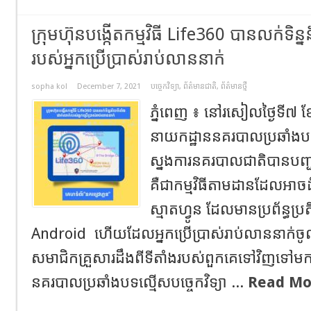
ក្រុមហ៊ុនបង្កើតកម្មវិធី Life360 បានលក់ទិន្
របស់អ្នកប្រើប្រាស់រាប់លាននាក់
sopha kol
December 7, 2021
បច្ចេកវិទ្យា
,
ព័ត៌មានជាតិ
,
ព័ត៌មានថ្មី
ភ្នំពេញ ៖ នៅរសៀលថ្ងៃទី៧ ខែ
នាយកដ្ឋាននគរបាលប្រឆាំងបទល្
ស្នងការនគរបាលជាតិបានបញ្ជ
គឺជាកម្មវិធីតាមដានដែលអា
ស្មាតហ្វូន ដែលមានប្រព័ន្ធប្រ
Android ហើយដែលអ្នកប្រើប្រាស់រាប់លាននាក់ចូលចិ
សមាជិកគ្រួសារដឹងពីទីតាំងរបស់ពួកគេទៅវិញទៅម
នគរបាលប្រឆាំងបទល្មើសបច្ចេកវិទ្យា ...
Read Mo