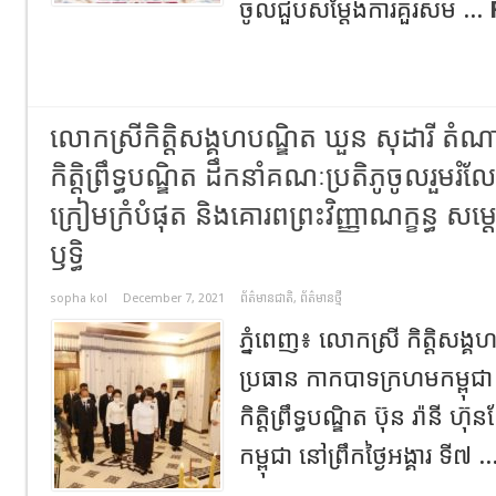
ចូលជួបសម្តែងការគួរសម ...
លោកស្រី​កិត្តិសង្គហបណ្ឌិត ឃួន សុដារី តំណាង
កិត្តិព្រឹទ្ធបណ្ឌិត ដឹកនាំគណៈប្រតិភូចូលរួមរ
ក្រៀមក្រំបំផុត និងគោរពព្រះវិញ្ញាណក្ខន្ធ សម្
ឫទ្ធិ​
sopha kol
December 7, 2021
ព័ត៌មានជាតិ
,
ព័ត៌មានថ្មី
ភ្នំពេញ​៖ លោកស្រី​ កិត្តិសង្
ប្រធាន កាកបាទក្រហមកម្ពុជា 
កិត្តិព្រឹទ្ធបណ្ឌិត ប៊ុន រ៉ាន
កម្ពុជា នៅព្រឹកថ្ងៃអង្គារ ទី៧ .