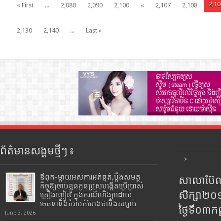
2,10
« First
...
2,080
2,090
2,100
«
2,107
2,108
2,130
2,140
...
Last »
ព័ត៌មានសង្គមថ្មីៗ ៖
>
ឪពុក-ម្ដាយអស់ការអត់ធ្មត់,ប្ដឹងសមត្ថ
សាលាប៊ែលធ
កិច្ចឱ្យចាប់ខ្លួនកូនប្រុសបង្កើតប្រើប្រាស់
សិក្សា២
គ្រឿងញៀន ក្នុងករណីហិង្សាដោយ
ចេតនានិងគំរាមកំហែងថានឹងសម្លាប់
ថ្ងៃទី០៣ក
June 3, 2026