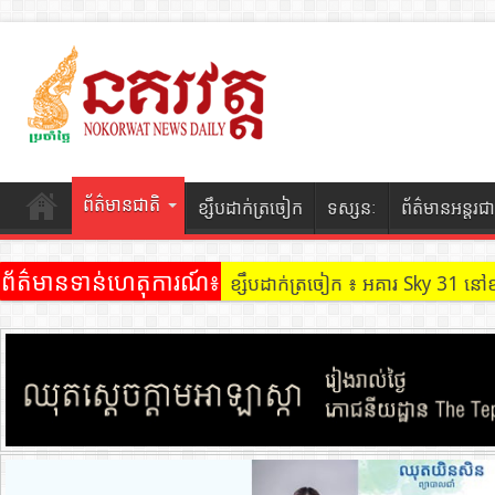
ព័ត៌មានជាតិ
ខ្សឹបដាក់ត្រចៀក
ទស្សនៈ
ព័ត៌មានអន្តរជា
ព័ត៌មានទាន់ហេតុការណ៍៖
ខ្សឹបដាក់ត្រចៀក ៖ អគារ Sky 31 នៅ
ខ្សឹបដាក់ត្រចៀក ៖ ដល់ករ ! ឈ្មួញដ