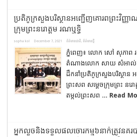
ប្រតិភូក្រសួងបរិស្ថានអញ្ជើញគោរពព្រះវិញ្ញា
ក្រុមព្រះនរោត្ដម រណឬទ្ធិ
sopha kol
December 7, 2021
ព័ត៌មានជាតិ
,
ព័ត៌មានថ្មី
ភ្នំពេញ៖ លោក សៅ សុភាព រដ្
តំណាងលោក សាយ សំអាល់ រដ្ឋម
ដឹកនាំប្រតិភូក្រសួងបរិស្ថាន 
ព្រះសព សម្ដេចក្រុមព្រះ នរោត
តម្កល់ព្រះសព ...
Read Mo
អ្នកលួចនិងទទួលផលចោរកម្ម៦នាក់ត្រូវនគរបា