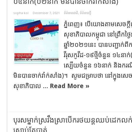
០៤នាក់​(០២នាក់ មិនបានចាក់វ៉ាក់សាំង)
sopha kol
December 7, 2021
ព័ត៌មានជាតិ
,
ព័ត៌មានថ្មី
ភ្នំពេញ៖ បើយោងតាមសេចក្ដី
សុខាភិបាលកម្ពុជា នៅព្រឹក​ថ្ងៃ​អង្គារ​
ឆ្នាំ២០២១នេះ​ បានបញ្ជាក់ពី
វីរុសកូវីដ-១៩ថ្មី​ចំនួន​ ១៤
ស្បើយចំនួន​ ១៦នាក់ និងករណី
មិនបានចាក់វ៉ាក់សាំង)។ សូមជម្រាបថា​ នៅក្នុង​សេ
សុខាភិបាល​ ...
Read More »
បុរស​ម្នាក់​ស្រវឹងស្រាបើក​រថយន្តឈប់ដេកលក
ស្រាប់តែបាត់…