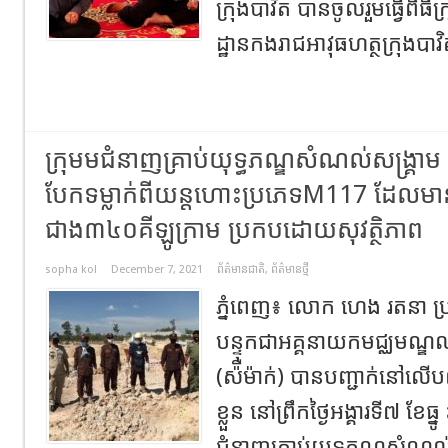
ក្រុងបាវិត បានចូលរួមធ្វើពិធីក
ដ្ឋានកងរាជអាវុធហត្ថក្រុងបាវិតថ
ក្រុម​មជំនាញគ្រាប់យុទ្ធភណ្ឌសំណល់សង្គ្រា
បែកទម្លាក់ពីយន្តហោះប្រភេទM117 ដែលមាន
ជាង៣៤០គីឡូក្រាម ប្រកបដោយសុវត្ថិភាព
sopha kol
December 7, 2021
ព័ត៌មានជាតិ
,
ព័ត៌មានថ្មី
ភ្នំពេញ​៖​ លោក ហេង រតនា​ ប្
បន្ទុកជាអគ្គនាយកមជ្ឈមណ្ឌលស
(ស៉ីម៉ាក់)​ បានបញ្ជាក់នៅ​លេីប
ខ្លួន​ នៅព្រឹក​ថ្ងៃ​អង្គារ​ទី​៧ ខែធ្
ជំនាញគ្រាប់យុទ្ធភណ្ឌសំណល់សង្គ