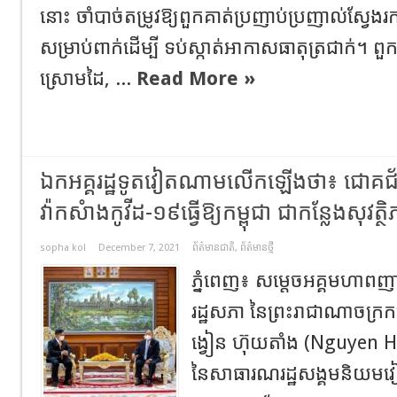
នោះ ចាំបាច់តម្រូវឱ្យពួកគាត់ប្រញាប់ប្រញាល់ស្វែង
សម្រាប់ពាក់ដើម្បី ទប់ស្កាត់អាកាសធាតុត្រជាក់។ ពួ
ស្រោមដៃ, ...
Read More »
ឯកអគ្គរដ្ឋទូតវៀតណាមលើកឡើងថា៖​ ជោគជ័យ
វ៉ាកសំាងកូវីដ-១៩ធ្វើឱ្យកម្ពុជា ជាកន្លែងសុវត
sopha kol
December 7, 2021
ព័ត៌មានជាតិ
,
ព័ត៌មានថ្មី
ភ្នំពេញ​៖​ សម្តេចអគ្គមហាពញ
រដ្ឋសភា នៃព្រះរាជាណាចក្រក
ង្វៀន ហ៊ុយតាំង (Nguyen Huy
នៃសាធារណរដ្ឋសង្គមនិយមវៀ