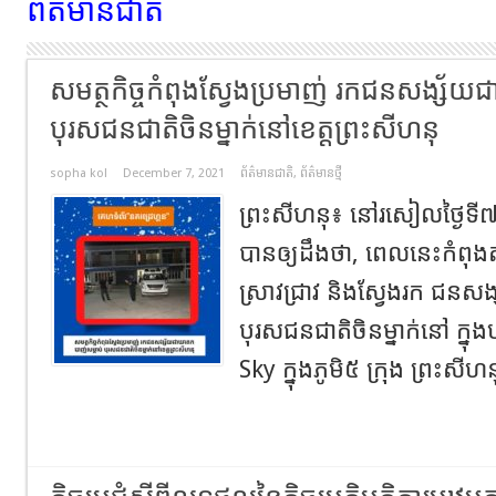
ព័ត៌មានជាតិ
សមត្ថកិច្ចកំពុងស្វែងប្រមាញ់ រកជនសង្ស័យ
បុរសជនជាតិចិនម្នាក់នៅខេត្តព្រះសីហនុ
sopha kol
December 7, 2021
ព័ត៌មានជាតិ
,
ព័ត៌មានថ្មី
ព្រះសីហនុ៖ នៅរសៀលថ្ងៃទី៧ ខែ
បានឲ្យដឹងថា, ពេលនេះកំពុងត
ស្រាវជ្រាវ និងស្វែងរក ជនស
បុរសជនជាតិចិនម្នាក់នៅ ក្នុងបន
Sky ក្នុងភូមិ៥ ក្រុង ព្រះសីហន