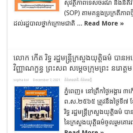
សុវត្ថិភាពទេសចរណ៍ និងនីតិវិធ
(SOP) តាមគន្លងប្រក្រតីភាពថ្ម
ដល់រដ្ឋបាលថ្នាក់ក្រោមជាតិ ...
Read More »
លោក កើត រិទ្ធ រដ្ឋមន្ត្រីក្រសួងយុត្តិធម៌ បា
វិញ្ញាណក្ខន្ធ ព្រះសព សម្តេចក្រុមព្រះ នរោត្តម
sopha kol
December 7, 2021
ព័ត៌មានជាតិ
,
ព័ត៌មានថ្មី
ភ្នំពេញ៖ នៅព្រឹកថ្ងៃអង្គារ ៣កើត
ព.ស.២៥៦៥ ត្រូវនឹងថ្ងៃទី៧ ខ
រិទ្ធ រដ្ឋមន្ត្រីក្រសួងយុត្តិធម៌
នៃក្រសួងយុត្តិធម៌ចូលរួមគោរពព
Read More »