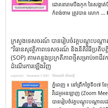
ជោតនារាមបឹងកុក នៃសង្កាត់បឹ
កំពង់ចាម ត្រូវបាន លោក ...
ក្រសួងទេសចរណ៍ បានរៀបចំវគ្គបណ្តុះបណ្តា
“វិធានសុវត្ថិភាពទេសចរណ៍ និងនីតិវិធីប្រតិបត្
(SOP) តាមគន្លងប្រក្រតីភាពថ្មីសម្រាប់អាជីវក
ដំណើរការឡើងវិញ
sopha kol
December 7, 2021
ព័ត៌មានជាតិ
,
ព័ត៌មានថ្មី
ភ្នំពេញ ៖ នៅព្រឹកថ្ងៃទី០៧ ខែធ
វីដេអូអនឡាញ (Zoom Mee
បានរៀបចំវគ្គបណ្តុះបណ្តាលដ