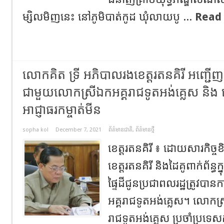
ម្សិលមិញនេះ​ ​នៅភូមិបាត់កូដ​ ឃុំលាយបូ​ ...
Read
លោកគិត ទ្រី អភិបាលរងខេត្តរតនគិរី អញ្ជើ
ជាមួយលោកស្រីឯកអគ្គរាជទូតអង់គ្លេស និង
អាជ្ញាធរកម្ចាត់មីន
sopha kol
December 7, 2021
ព័ត៌មានជាតិ
,
ព័ត៌មានថ្មី
ខេត្តរតនគិរី ៖ ដោយសារកិច្ចខិ
ខេត្តរតនគិរី និងដៃគូពាក់ព័ន្
ផ្ទៃដីជូនប្រជាពលរដ្ឋត្រូវ
អគ្គរាជទូតអង់គ្លេស។ លោកស
រាជទូតអង់គ្លេស ប្រចាំប្រទេស