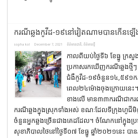
ករណីឆ្លងកូវីដ-១៩នៅវៀតណាមបានកើនឡើង ឯ
sopha kol
December 7, 2021
ព័ត៌មានជាតិ
,
ព័ត៌មានថ្មី
កាលពីយប់ថ្ងៃទី៦ ខែធ្នូ ក
ប្រកាសរកឃើញករណីឆ្លងថ្មីៗ
ជំងឺកូវីដ-១៩ចំនួន១៤,៥៩១ក
ពេល២៤ម៉ោងចុងក្រោយនេះ។ ក
ខាងលើ មាន៣៣ករណីជាករណី
ករណីឆ្លងក្នុងស្រុកទាំងអស់ ខណៈដែលទីក្រុងហូជី
ចំនួនអ្នកឆ្លងច្រើនជាងគេដដែល។ ចំណែកនៅក្នុងប្
សុខាភិបាលថៃនៅថ្ងៃទី០៧ ខែធ្នូ ឆ្នាំ២០២១នេះ 