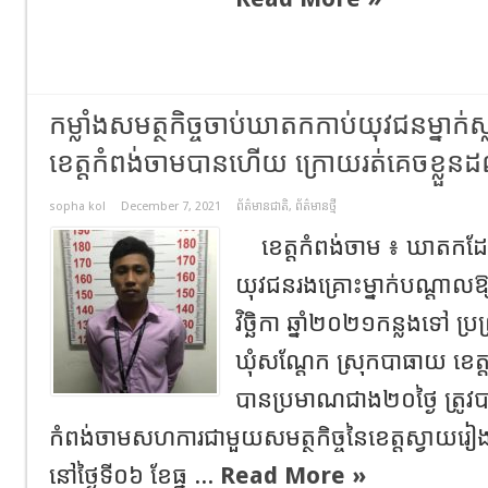
កម្លាំងសមត្ថកិច្ចចាប់ឃាតកកាប់យុវជនម្នាក់ស
ខេត្តកំពង់ចាម​បានហេីយ​ ក្រោយរត់គេចខ្លួនដ
sopha kol
December 7, 2021
ព័ត៌មានជាតិ
,
ព័ត៌មានថ្មី
ខេត្ត​កំពង់ចាម​ ៖​ ឃាតកដែលប
យុវជនរងគ្រោះម្នាក់បណ្តាលឱ្យស្
វិច្ឆិកា ឆ្នាំ​២០២១​កន្លងទៅ ប្រព
ឃុំសណ្តែក ស្រុកបាធាយ ខេត្ត
បាន​ប្រមាណជាង២០ថ្ងៃ​ ត្រូវ​បាន​
កំពង់ចាម​សហ​ការ​ជាមួយ​សមត្ថកិច្ច​នៃខេត្ត​ស្វាយរៀង
នៅថ្ងៃទី០៦ ខែធ្នូ ...
Read More »