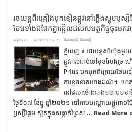
រថយន្តពីរគ្រឿងបុកខឿនផ្លូវនៅភ្លើងស្តុបឫស្ស
ថែមទាំងជជែកគ្នាផ្អេីលដល់សមត្ថកិច្ចចុះមកវ
sopha kol
December 7, 2021
ព័ត៌មានជាតិ
,
ព័ត៌មានថ្មី
ភ្នំពេញ​ ៖​ រថយន្តសាំយ៉ុង
ផ្លូវកល់ជាប់ទៅមុខលែងរួច​ ហ
Prius មកបុកពីក្រោយថែមទ
ការខូចខាតយ៉ាងដំណំ។ ហេត
នៅវេលាម៉ោងជាង១២:០០នាទី
ថ្ងៃទី០៧ ខែធ្នូ ឆ្នាំ២០២១ នៅតាមបណ្ដោយផ្លូវ៣០ម៉ែត
ឫស្សីផ្អែម ស្ថិតក្នុងសង្កាត់ព្រៃស ...
Read More 