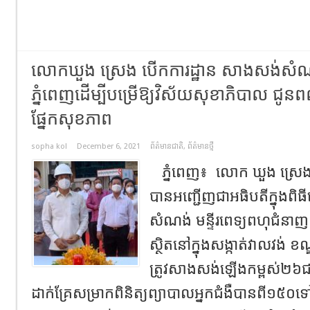
លោកឃួង ស្រេង បើកការដ្ឋាន សាងសង់សំណង
ភ្នំពេញដើម្បីបម្រើឱ្យវិស័យសុខាភិបាល ជូន
ផ្នែកសុខភាព
sopha kol
December 6, 2021
ព័ត៌មានជាតិ
,
ព័ត៌មានថ្មី
ភ្នំពេញ៖ លោក ឃួង ស្រេង 
បានអញ្ជើញជាអធិបតីក្នុងពិធ
សំណង់ មន្ទីរពេទ្យពហុជំនាញ
ស្ថិតនៅក្នុងសង្កាត់វាលវង់
ត្រូវសាងសង់ឡើងកម្ពស់២៦ជ
ដាក់គ្រែសម្រាកពិនិត្យព្យាបាលអ្នកជំងឺបានពី១៥