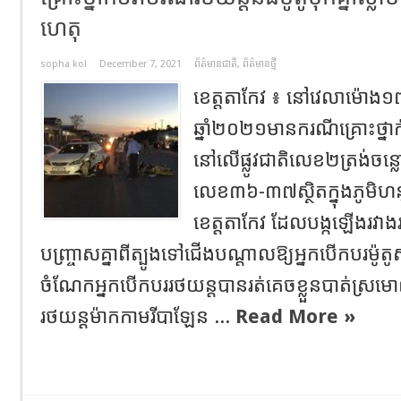
ហេតុ
sopha kol
December 7, 2021
ព័ត៌មានជាតិ
,
ព័ត៌មានថ្មី
ខេត្តតាកែវ ៖ នៅវេលាម៉ោង១៧ 
ឆ្នាំ២០២១មានករណីគ្រោះថ្
នៅលើផ្លូវជាតិលេខ២ត្រង់ចន្ល
លេខ៣៦-៣៧ស្ថិតក្នុងភូមិហនុ
ខេត្តតាកែវ ដែលបង្កឡើងរវាងរ
បញ្ច្រាសគ្នាពីត្បូងទៅជើងបណ្ដាលឱ្យអ្នកបើកបរម៉ូត
ចំណែកអ្នកបើកបររថយន្តបានរត់គេចខ្លួនបាត់ស្រមោ
រថយន្តម៉ាកកាមរីបាឡែន ...
Read More »