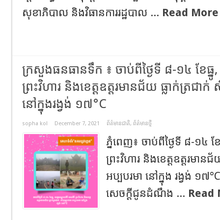
សុខាភិបាល និងវិធានការរដ្ឋបាល ...
Read More
ក្រសួងធនធានទឹក ៖ ចាប់ពីថ្ងៃទី ៨-១៤ ខែធ្នូ, 
ព្រះវិហារ និងខេត្តឧត្តរមានជ័យ ធ្លាក់ត្រជាក
នៅក្នុងរង្វង់ ១៧°C
sopha kol
December 7, 2021
ព័ត៌មានជាតិ
,
ព័ត៌មានថ្មី
ភ្នំពេញ៖ ចាប់ពីថ្ងៃទី ៨-១៤ ខែធ
ព្រះវិហារ និងខេត្តឧត្តរមានជ័
អប្បបរមា នៅក្នុង រង្វង់ 
សេចក្តីជូនដំណឹង ...
Read 