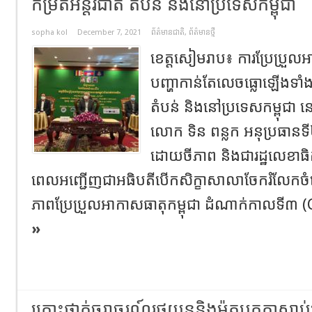
កម្រិតអន្តរជាតិ តំបន់ និងនៅប្រទេសកម្ពុជា
sopha kol
December 7, 2021
ព័ត៌មានជាតិ
,
ព័ត៌មានថ្មី
ខេត្តសៀមរាប៖ ការប្រែប្រួល
បញ្ហាកាន់តែលេចធ្លោឡើងទាំងន
តំបន់ និងនៅប្រទេសកម្ពុជា
លោក ទិន ពន្លក អនុប្រធានទី២ ក
ដោយចីភាព និងជារដ្ឋលេខាធិកា
ពេលអញ្ជើញជាអធិបតីបើកសិក្ខាសាលាចែករំលែកចំណេះ
ភាពប្រែប្រួលអាកាសធាតុកម្ពុជា ដំណាក់កាលទី៣ 
»
គ្រោះថ្នាក់ចរាចរណ៍រថយន្តនិងម៉ូតូបុកគ្នាស្លា