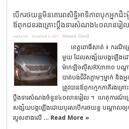
បើករថយន្តមិនគោរពសិទ្ធិអាទិភាពបុកអ្នកជិះម៉ូ
ឪពុកជនរងគ្រោះប្ដឹងទារសំណង៤០លានរៀ
sopha kol
December 6, 2021
ព័ត៌មានជាតិ
,
ព័ត៌មានថ្មី
ខេត្តពោធិ៍សាត់ ៖ ករណីគ្រោះ
មួយ ដែលសង្ស័យបង្កឡើងដ
ម៉ាកឡិចស៊ីសRX៣៣០ បណ្ដាលឲ
បាត់បង់ជីវិតភ្លាមៗម្នាក់ និង
ត្រូវបានឪពុកក្មេកភាគីរងគ្
ប្ដឹងទារសំណងចំនួន៤០លានរៀល ។ ហេតុការណ៍គ្រ
សង្ស័យបង្កឡើងដោយបុរសបើករថយន្ត បណ្ដាលឲ្យមា
របួសខាងលើ ...
Read More »