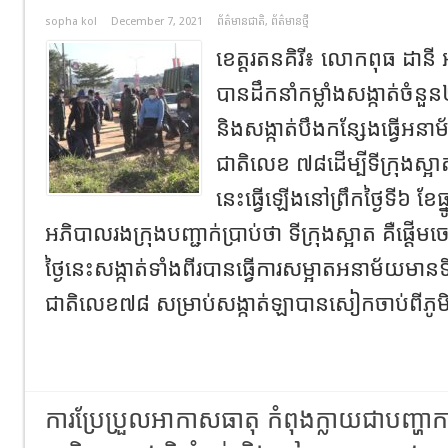
sopha kol
December 7, 2021
ព័ត៌មានជាតិ
,
ព័ត៌មានថ្មី
ខេត្តរតនគិរី៖ លោកពុធ ដានី
បានដឹកនាំកម្លាំងសង្កាត់ចំ
និងសង្កាត់បឹងកន្សែងធ្វើអន
ជាតិលេខ ៧៨ដើម្បីទីក្រុងស
នេះធ្វើឡើងនៅព្រឹកថ្ងៃទី៦ ខ
អភិបាលរងក្រុងបញ្ជាក់ប្រាប់ថា ទីក្រុងស្អាត គឺផ្ដើម
ថ្ងៃនេះសង្កាត់ទាំងពីរបានធ្វើការសម្អាតអនាម័យមានទិ
ជាតិលេខ៧៨ សម្រាប់សង្កាត់ឡាបានសៀកចាប់ពីភូម
ការប្រែប្រួលអាកាសធាតុ កំពុងក្លាយជាបញ្ហាក