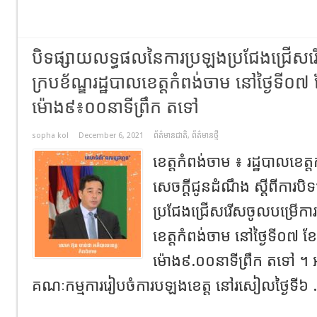
បិទផ្សាយលទ្ធផលនៃការប្រឡងប្រជែងជ្រើសរើ
ក្របខ័ណ្ឌរដ្ឋបាលខេត្តកំពង់ចាម នៅថ្ងៃទី០៧ ខ
ម៉ោង៩៖០០នាទីព្រឹក តទៅ
sopha kol
December 6, 2021
ព័ត៌មានជាតិ
,
ព័ត៌មានថ្មី
ខេត្តកំពង់ចាម ៖ រដ្ឋបាលខេ
សេចក្ដីជូនដំណឹង ស្តីពីការ
ប្រជែងជ្រើសរើសចូលបម្រើការងា
ខេត្តកំពង់ចាម នៅថ្ងៃទី០៧ ខែធ
ម៉ោង៩.០០នាទីព្រឹក តទៅ ។ អ
គណៈកម្មការរៀបចំការបឡងខេត្ត នៅរសៀលថ្ងៃទី៦ .