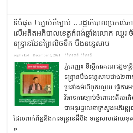
ទីបំផុត ! ច្បាប់គឺច្បាប់ …រដ្ឋាភិបាលប្រគល់
លើអតីតអភិបាលខេត្តកំពង់ឆ្នាំងលោក ឈួរ ច
ទន្ទ្រានដែនព្រៃលិចទឹក បឹងទន្លេសាប
sopha kol
December 6, 2021
ព័ត៌មានជាតិ
,
ព័ត៌មានថ្មី
ភ្នំពេញ៖ ទីស្តីការគណៈរដ្ឋមន
ទន្ទ្រានបឹងទន្លេសាបជាង២ពា
ប្រឆាំងអំពើពុករលួយ ធ្វើការអង
វិធានការច្បាប់ចំពោះអតីតអភិបាល
ជាអនុរដ្ឋលេខាក្រសួងអភិវឌ
ដែលពាក់ព័ន្ធនឹងការទន្ទ្រានដីបឹង ទន្លេសាបដោយខុស
»