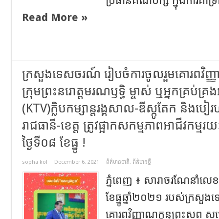
ប្រធានគណបក្ស ក្នុងការគាំទ
Read More »
ក្រសួងទេសចរណ៍ រៀបចំការចូលរួមគោរពវិញ្ញា
ក្រុមព្រះនរោត្តមរណឫទ្ធិ ម្ចាស់ ឬអ្នកគ្រប់គ្រង
(KTV)ក្លិបកម្សាន្តរង្គសាល-ឌីស្កូតែក និងបៀរ
រាជធានី-ខេត្ត ត្រូវផ្អាកសកម្មភាពអាជីវកម្មរ
ថ្ងៃទី០៨ ខែធ្នូ !
sopha kol
December 6, 2021
ព័ត៌មានជាតិ
,
ព័ត៌មានថ្មី
ភ្នំពេញ ៖ សារាចរណែនាំលេ
ខែធ្នូឆ្នាំ២០២១ របស់ក្រសួង
គោរពវិញ្ញាណក្ខន្ធព្រះសព សម្