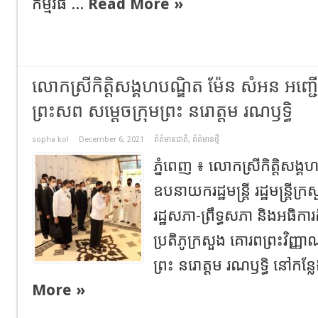
កម្មវិធី ...
Read More »
លោកស្រីកិត្តិសង្គហបណ្ឌិត ម៉ែន សំអន អញ្ជើ
ព្រះសព សម្ដេចក្រុមព្រះ នរោត្តម រណឫទ្ធិ
sopha kol
December 6, 2021
ព័ត៌មានជាតិ
,
ព័ត៌មានថ្មី
ភ្នំពេញ ៖ លោកស្រីកិត្តិសង្
ឧបនាយករដ្ឋមន្ត្រី រដ្ឋមន្ត្រី
រដ្ឋសភា-ព្រឹទ្ធសភា និងអធិការ
ប្រតិភូក្រសួង គោរពព្រះវិញ្ញា
ព្រះ នរោត្តម រណឫទ្ធិ នៅកន្ល
More »