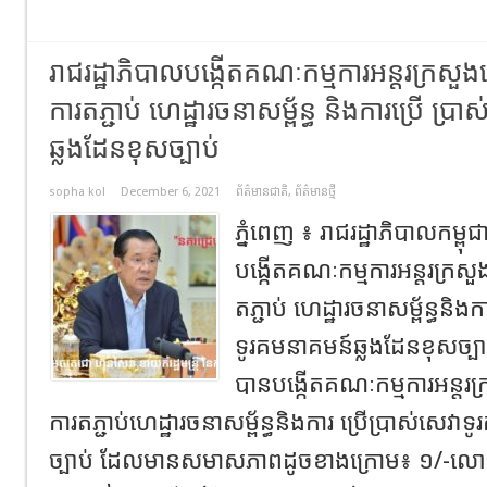
រាជរដ្ឋាភិបាលបង្កើតគណៈកម្មការអន្តរក្រសួងដើម
ការតភ្ជាប់ ហេដ្ឋារចនាសម្ព័ន្ធ និងការប្រើ ប្
ឆ្លងដែនខុសច្បាប់
sopha kol
December 6, 2021
ព័ត៌មានជាតិ
,
ព័ត៌មានថ្មី
ភ្នំពេញ ៖ រាជរដ្ឋាភិបាលកម្ពុជ
បង្កើតគណៈកម្មការអន្តរក្រសួងដ
តភ្ជាប់ ហេដ្ឋារចនាសម្ព័ន្ធនិងក
ទូរគមនាគមន៍ឆ្លងដែនខុសច្បា
បានបង្កើតគណៈកម្មការអន្តរក្រស
ការតភ្ជាប់ហេដ្ឋារចនាសម្ព័ន្ធនិងការ ប្រើប្រាស់សេវ
ច្បាប់ ដែលមានសមាសភាពដូចខាងក្រោម៖ ១/-លោក ជា វ