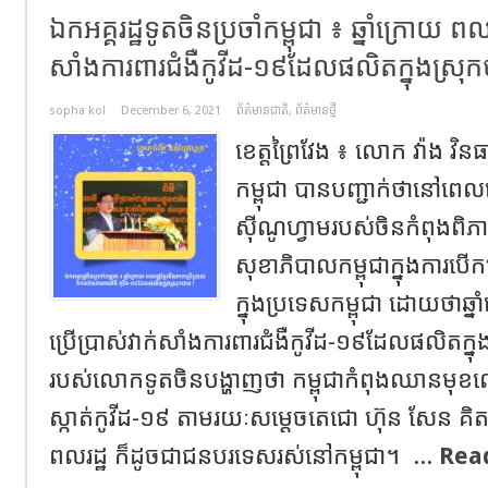
ឯកអគ្គរដ្ឋទូតចិនប្រចាំកម្ពុជា ៖ ឆ្នាំក្រោយ ពលរដ
សាំងការពារជំងឺកូវីដ-១៩ដែលផលិតក្នុងស្រុក
sopha kol
December 6, 2021
ព័ត៌មានជាតិ
,
ព័ត៌មានថ្មី
ខេត្តព្រៃវែង ៖ លោក វ៉ាង វិនធ
កម្ពុជា បានបញ្ជាក់ថានៅពេលន
ស៊ីណូហ្វាមរបស់ចិនកំពុងពិភ
សុខាភិបាលកម្ពុជាក្នុងការប
ក្នុងប្រទេសកម្ពុជា ដោយថាឆ្ន
ប្រើប្រាស់វាក់សាំងការពារជំងឺកូវីដ-១៩ដែលផលិតក
របស់លោកទូតចិនបង្ហាញថា កម្ពុជាកំពុងឈានមុខល
ស្កាត់កូវីដ-១៩ តាមរយៈសម្តេចតេជោ ហ៊ុន សែន គិ
ពលរដ្ឋ ក៏ដូចជាជនបរទេសរស់នៅកម្ពុជា។ ...
Rea