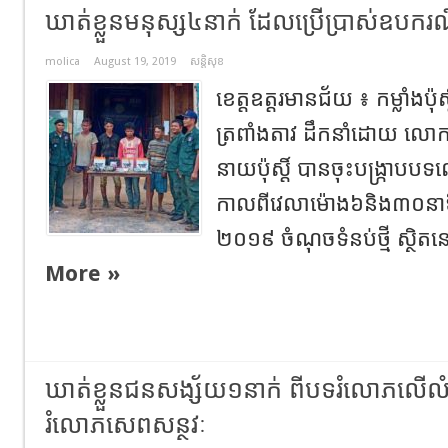
ឃាត់ខ្លួន​មនុស្ស​៤​នាក់ ដែល​ប្រើប្រាស់​ឧបករណ៍​
molica
August 19, 2019
សន្តិសុខ
​ខេត្តឧ​ត្ត​រ​មានជ័យ​ ៖ កម្លាំង​ប៉ុ
ត្រពាំង​តាវ ដឹកនាំ​ដោយ លោក
នាយប៉ុស្ដិ៍​ បាន​ចុះបង្ក្រាប​ប
កាលពី​វេលា​ម៉ោង​៦​និង​៣០​នាទី 
២០១៩ ចំណុច​ទំនប់​ថ្មី ស្ថិតនៅ​
More »
ឃាត់ខ្លួន​ជនសង្ស័យ១​នាក់ ពីបទរំលោភ​លើ​លំ
រំលោភ​សេពសន្ថវៈ​