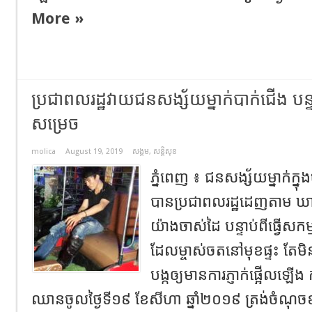
More »
ប្រជាពលរដ្ឋវាយជនសង្ស័យម្នាក់បាក់ជើង​ បន្ទ
សម្រេច​
molica
August 19, 2019
សង្គម
,
សន្តិសុខ
ភ្នំពេញ​ ៖​ ជនសង្ស័យម្នាក់ក្ន
បានប្រជាពលរដ្ឋដេញតាម ឃាត់
យ៉ាងចាស់ដៃ បន្ទាប់ពីធ្វើសក
ដែលម្ចាស់ចតនៅមុខផ្ទះ តែម
បង្កឲ្យមានការភ្ញាក់ផ្អើលឡើង
ឈានចូលថ្ងៃទី១៩ ខែសីហា ឆ្នាំ២០១៩ ត្រង់ចំណុចខ