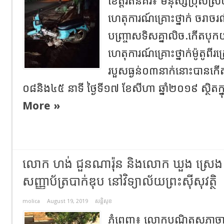
ខេត្តរតនគិរី៖ មនុស្សប្រុសស្រីប
ហេតុការណ៍គ្រោះថ្នាក់ ចរាចរណ
បញ្ច្រាសទិសគ្នាលិច.កើតបុ
ហេតុការណ៍គ្រោះថ្នាក់ម៉ូតូពី
របួសធ្ងន់០៣នាក់នោះបានក
០៨និង៤៥ នាទី ថ្ងៃទី១៧ ខែសីហា ឆ្នាំ២០១៩ ស្ថិតក្នុ
More »
លោក ហង់ ជួនណារ៉ុន និងលោក ឃួង ស្រេង 
សញ្ញាប័ត្របាក់ឌុប នៅវិទ្យាល័យព្រះស៊ីសុវត្ថិ
molica
August 19, 2019
សន្តិសុខ
ភ្នំពេញ៖ លោកបណ្ឌិតសភាចារ្យ 