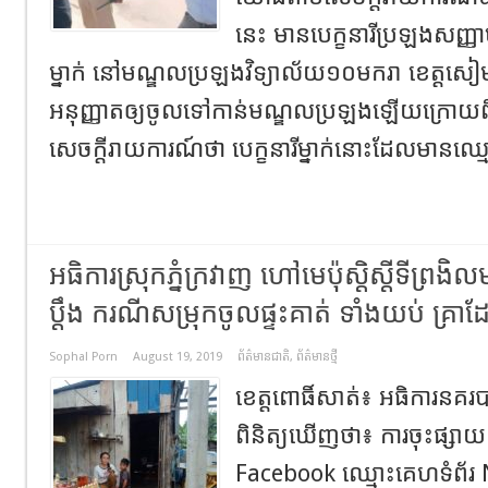
នេះ មានបេក្ខនារីប្រឡងសញ្ញា
ម្នាក់ នៅមណ្ឌលប្រឡងវិទ្យាល័យ១០មករា ខេត្តសៀមរ
អនុញ្ញាតឲ្យចូលទៅកាន់មណ្ឌលប្រឡងឡើយក្រោយ
សេចក្តីរាយការណ៍ថា បេក្ខនារីម្នាក់នោះដែលមានឈ្ម
អធិការស្រុកភ្នំក្រវាញ ហៅមេប៉ុស្តិស្តីទីព្រងិលមកអ
ប្តឹង ករណីសម្រុកចូលផ្ទះគាត់ ទាំងយប់ គ្រា
Sophal Porn
August 19, 2019
ព័ត៌មានជាតិ
,
ព័ត៌មានថ្មី
ខេត្តពោធិ៍សាត់៖ អធិការនគរប
ពិនិត្យឃើញថា៖ ការចុះផ្សា
Facebook ឈ្មោះគេហទំព័រ 