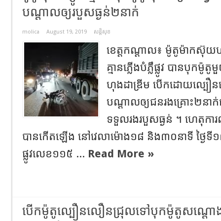
បណ្ដាលឲ្យរបួសធ្ងន់២នាក់
molica
August 19, 2019
សន្តិសុខ
ខេត្តកណ្ដាល៖ ម៉ូតូម៉ាកស៊ុយហ
គ្មានភ្លើងបំភ្លឹផ្លូវ បានបុកម៉
ហុងដាឌ្រីម បើកដោយល្បឿនលឿ
បណ្ដាលឲ្យជនរងគ្រោះ២នាក់ជា
ទទួលរងរបួសធ្ងន់ ។ ហេតុការ
បានកើតឡើង នៅវេលាម៉ោង១៨ និង៣០នាទី ថ្ងៃទី១
ផ្លូវលេខ១១៥ ...
Read More »
បើកម៉ូតូល្បឿនលឿនជ្រុលទៅបុកម៉ូតូសណ្ដោ