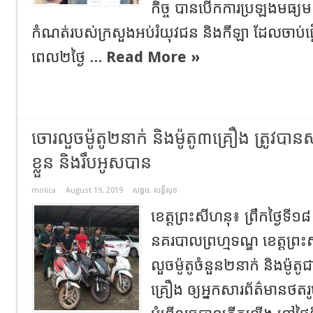
កិច្ច បានបើកការប្រឡងមធ្យម
កំណត់របស់ក្រសួងអប់រំយុវជន និងកីឡា ដែលចាប់ផ្
ពេល២ថ្ងៃ ...
Read More »
ចោរ​លួច​ម៉ូតូ​២នាក់​ និង​ម៉ូតូ​៣គ្រឿង ត្រូវ​បា
ខ្លួន និងរឹបអូស​បាន​
molica
August 19, 2019
សង្គម
,
សន្តិសុខ
ខេត្ត​ព្រះសីហនុ៖ ព្រឹកថ្ងៃទី១
នគរបាល​ព្រហ្មទណ្ឌ​ ខេត្ត​ព្រះ
លួច​ម៉ូតូ​ចំនួន​២នាក់​ និង​ម៉ូតូ
គ្រឿង​ ឲ្យ​អ្នក​សារព័ត៌មាន​ថតរ