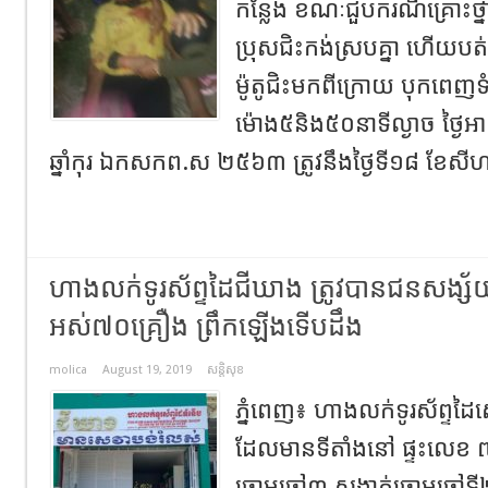
កន្លែង ខណៈជួបករណីគ្រោះថ្នា
ប្រុសជិះកង់ស្របគ្នា ហើយបត់ឆ្វេ
ម៉ូតូជិះមកពីក្រោយ បុកពេញ
ម៉ោង៥និង៥០នាទីល្ងាច ថ្ងៃអ
ឆ្នាំកុរ ឯកសកព.ស ២៥៦៣ ត្រូវនឹងថ្ងៃទី១៨ ខែសីហ
ហាងលក់ទូរស័ព្ទ​ដៃជីឃាង ត្រូវបានជនសង្ស័យ
អស់៧០គ្រឿង ព្រឹកឡើងទើបដឹង
molica
August 19, 2019
សន្តិសុខ
ភ្នំពេញ​៖​ ហាងលក់ទូរស័ព្ទ​ដ
ដែលមានទីតាំងនៅ​ ផ្ទះលេខ ៧
ចោមចៅ៣​ សង្កាត់ចោមចៅទី២​ 