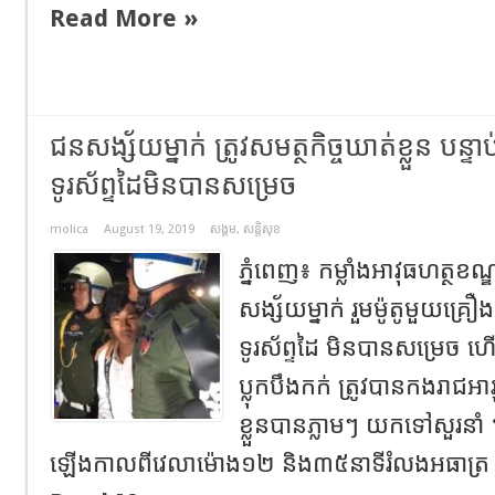
Read More »
ជនសង្ស័យម្នាក់ ត្រូវសមត្ថកិច្ចឃាត់ខ្លួន បន្ទា
ទូរស័ព្ទដៃមិនបានសម្រេច
molica
August 19, 2019
សង្គម
,
សន្តិសុខ
ភ្នំពេញ៖ កម្លាំងអាវុធហត្ថខ
សង្ស័យម្នាក់ រួមម៉ូតូមួយគ្រឿង 
ទូរស័ព្ទដៃ មិនបានសម្រេច ហ
ប្លុកបឹងកក់ ត្រូវបានកងរាជ
ខ្លួនបានភ្លាមៗ យកទៅសួរនា
ឡើងកាលពីវេលាម៉ោង១២ និង៣៥នាទីរំលងអធាត្រ ឈ