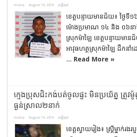
molica
August 19, 2019
សន្តិសុខ
ខេត្តបន្ទាយមានជ័យ​៖ ​ថ្ងៃទី​
ម៉ោង​ប្រមាណ ១៤ និង ០៦​នាទី ន
ស្រុក​ម៉ាឡៃ ខេត្តបន្ទាយមានជ័
អាវុធហត្ថ​ស្រុក​ម៉ាឡៃ ដឹកនាំ
...
Read More »
ក្មេងប្រុសជិះកង់បត់ចូលផ្ទះ មិនប្រយ័ត្ន ត្រូ
ធ្ងន់ស្រាល២នាក់
molica
August 19, 2019
សន្តិសុខ
ខេត្តស្វាយរៀង៖ ស្ត្រីម្នាក់រ