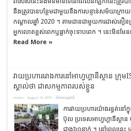
ពិសេសនេះនឹងមិនមានទេនៅពេលនាឡិកានេះត្រូវ
នឹងត្រូវបានបន្ថែមជាមួយនឹងការបន្ទាន់សម័យក្រ
កណ្តាលឆ្នាំ 2020 ។ តាមដានជាមួយការដាស់តឿនប
អ្នកលោតខ្ពស់ពេកឬធ្លាក់ចុះទាបពេក ។ នេះមិនមែ
Read More »
វាយប្រហាររោងការនៅអាហ្វហ្គានីស្ថាន ក្រុម
ស្គាល់ថា ជាសកម្មភាព​របស់ខ្លួន
molica
August 19, 2019
ព័ត៌មានអន្តរជាតិ
ការវាយប្រហារយ៉ាងរន្ធត់នៅក្ន
ប៊ុល ប្រទេសអាហ្វហ្គានីស្ថាន 
ជាង​៦០នាក់ ។ នៅពេលនេះ ក្រ