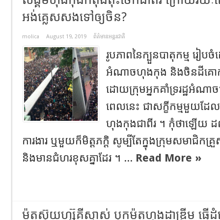
អង់គ្លេសសងទៅឲ្យ​ចិន?
molica
August 19, 2019
ព័ត៌មានអន្តរជាតិ
រូបភាព​នៃ​ក្បួនបាតុកម្ម​ រៀបចំ​ដ
អំណាចហុងកុង និង​ចិនដីគោក ហ
ដោយ​ក្រុម​អ្នកគាំទ្រ​រដ្ឋអំណ
ពេល​នេះ ជា​សក្ខីកម្ម​មួយ​ដែល​ប
ហុងកុង​ជា​ពីរ ។ កុំ​ថា​ឡើយ ​ដល់
ការងារ ឬ​មួយ​ក៏​មិត្តភក្តិ សូម្បី​តែ​ក្នុង​ក្រុម​សមាជិក​
និង​មាន​ជំហរ​ខុស​គ្នា​ដែរ ។ ...
Read More »
ម៉ូតូស៊ុយហ្ស៊ូគីស្មាស់ បុកម៉ូតូហុងដាឌ្រីម ធ្វើ