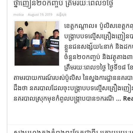
ថ្នាំញៀន២០កញ្ចប់ ត្រឹមរយៈពេល១ថ្ងៃ
molica
August 19, 2019
សន្តិសុខ
ខេត្តកណ្ដាល៖ ប៉ូលិសខេត្ដក
បង្រ្កាបបទល្មើសគ្រឿងញៀន
ខ្លួនជនសង្ស័យ៤នាក់ និងដក
ចំនួន២០កញ្ចប់ និងវត្ថុតាងព
ត្រឹមរយៈពេល១ថ្ងៃ ថ្ងៃទី១៨
តាមរបាយការណ៍របស់ប៉ូលិស នៃស្នងការដ្ឋាននគរប
ដឹងថា នគរបាលដែលចុះបង្រ្កាបបទល្មើសគ្រឿងញៀន
នគរបាលស្រុកមុខកំពូលបង្រ្កាបបាន១ករណី ...
Re
សង្គម​ហុងកុង​កំពុង​ពុះចែក​ជា​ពីរ ក្រោយរយៈ