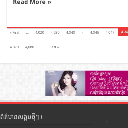
Read More »
4,04
« First
...
4,020
4,030
4,040
«
4,046
4,047
4,070
4,080
...
Last »
ព័ត៌មានសង្គមថ្មីៗ ៖
>