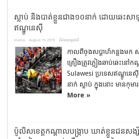
ស្លាប់ និងបាត់ខ្លួនជាង​១០នាក់ ដោយឆេះស
ឥណ្ឌូនេស៊ី
molica
August 19, 2019
ព័ត៌មានអន្តរជាតិ
កាលពីចុងសប្តាហ៍កន្លងមក 
គ្រឿង​ត្រូវភ្លៀងឆាប់​ឆេះនៅ​កណ្
Sulawesi ​ប្រទេសឥណ្ឌូនេស៊ី
នាក់ ស្លាប់ ក្នុងនោះ មានកុមា
More »
ប៉ូលិសខេត្ដកណ្ដាលបង្រ្កាប ឃាត់ខ្លួនជនស