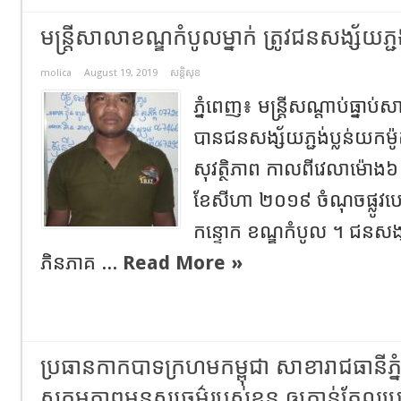
មន្ត្រីសាលាខណ្ឌកំបូលម្នាក់ ត្រូវជនសង្ស័យភ្ជង
molica
August 19, 2019
សន្តិសុខ
ភ្នំពេញ៖ មន្ត្រីសណ្តាប់ធ្នាប់
បានជនសង្ស័យភ្ជង់ប្លន់យកម
សុវត្ថិភាព កាលពីវេលាម៉ោង៦ 
ខែសីហា ២០១៩ ចំណុចផ្លូវបេតុ
កន្ទោក ខណ្ឌកំបូល ។ ជនសង្
ភិនភាគ ...
Read More »
ប្រធានកាកបាទក្រហមកម្ពុជា សាខារាជធានីភ្នំពេ
សកម្មភាពមនុស្សធម៌របស់ខ្លួន ឲ្យកាន់តែល្អប្រស