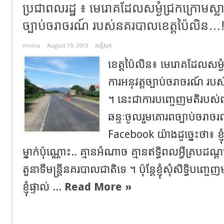
ប្រជាពលរដ្ឋ ៖ មេរោគដែលសម្ងំជ្រកក្រោមស្លា
ច្បាប់ចរាចរណ៍ របស់នគរបាលខេត្តប៉ៃលិន…!
molica
August 19, 2019
សន្តិសុខ
ខេត្តប៉ៃលិន៖ មេរោគដែលសម្ងំ
ការអនុវត្តច្បាប់ចរាចរណ៍ រ
។ នេះជាការបញ្ចេញមតិរបស់ពល
ឆន្ទៈចូលរួមគោរពច្បាប់ចរាច
Facebook យ៉ាងដូច្នេះថា៖ ខ្ញ
ម្នាក់ប៉ុណ្ណោះ.. គ្មានអំណាច គ្មានឥទ្ធិពលអ្វីគ្របដ
តួនាទីមន្ត្រីនគរបាលជាតិទេ ។ ប៉ុន្តែខ្ញុំសុំសិទ្ធិ
ខ្ញុំផ្ទាល់ ...
Read More »