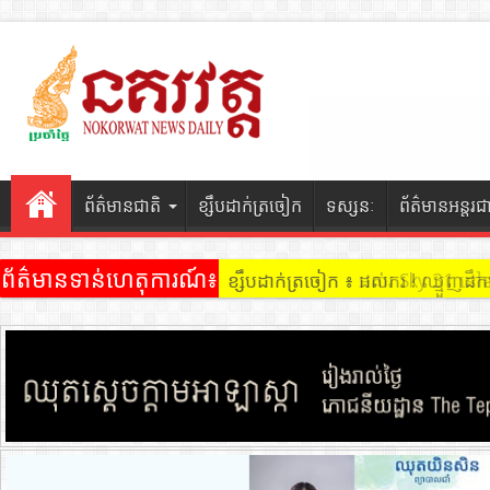
ព័ត៌មានជាតិ
ខ្សឹបដាក់ត្រចៀក
ទស្សនៈ
ព័ត៌មានអន្តរជ
ព័ត៌មានទាន់ហេតុការណ៍៖
ខ្សឹបដាក់ត្រចៀក ៖ ដល់ករ ! ឈ្មួញដ