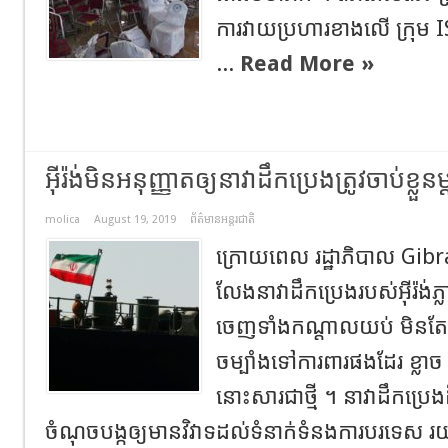
ការវាយប្រហារខាងលើ ក្រុម​ IS 
...
Read More »
អ៊ីរ៉ង់មិនអនុញ្ញាតឲ្យនាវាដឹកប្រេងត្រូវចាប់ខ្
molica
August 19, 2019
ព័ត៌មានអន្តរជាតិ
ក្រោយពេល រដ្ឋាភិបាល​ Gib
លែង​នាវាដឹកប្រេងរបស់អ៊ីរ៉ង់ភ្
ចេញទាំងកណ្តាលយប់ មិនតែប៉ុ
ចម្បាំងទៅការពារផងដែរ ខ្លាច ត
នោះសារជាថ្មី ។ នាវាដឹកប្រេង
ចំណុចបង្កឲ្យមានវិវាទ​ដល់ទំនាក់ទំនងការបរទេស