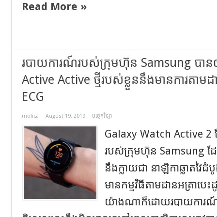
Read More »
របាយការណ៍របស់ក្រុមហ៊ុន Samsung បានឲ
Active Active ថ្មីរបស់ខ្លួននឹងមានការតាម
ECG
molica
August 19, 2019
បច្ចេកវិទ្យា
Galaxy Watch Active 2 
របស់ក្រុមហ៊ុន Samsung ដែល
នឹងក្លាយជា នាឡិកាឆ្លាតវៃដំ
មានកម្មវិធីតាមដានអត្រាបេ
យ៉ាងណាក៏ដោយរបាយការណ៍ប