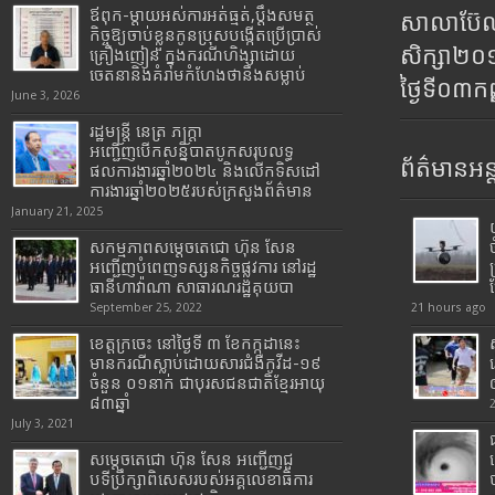
ឪពុក-ម្ដាយអស់ការអត់ធ្មត់,ប្ដឹងសមត្ថ
សាលាប៊ែលធ
កិច្ចឱ្យចាប់ខ្លួនកូនប្រុសបង្កើតប្រើប្រាស់
សិក្សា២
គ្រឿងញៀន ក្នុងករណីហិង្សាដោយ
ចេតនានិងគំរាមកំហែងថានឹងសម្លាប់
ថ្ងៃទី០៣ក
June 3, 2026
រដ្ឋមន្រ្តី​ នេត្រ​ ភក្ត្រា​
អញ្ជើញបើកសន្និបាតបូកសរុបលទ្ធ
ព័ត៌មានអន្
ផលការងារឆ្នាំ២០២៤ និងលើកទិសដៅ
ការងារឆ្នាំ២០២៥របស់​ក្រសួង​ព័ត៌មាន​
January 21, 2025
សកម្មភាពសម្តេចតេជោ ហ៊ុន សែន
អញ្ជើញបំពេញទស្សនកិច្ចផ្លូវការ នៅរដ្ឋ
ធានីហាវ៉ាណា សាធារណរដ្ឋគុយបា
September 25, 2022
21 hours ago
ខេត្តក្រចេះ នៅថ្ងៃទី ៣ ខែកក្កដានេះ
មានករណីស្លាប់ដោយសារជំងឺកូវីដ-១៩
ចំនួន ០១នាក់ ជាបុរសជនជាតិខ្មែរអាយុ
៨៣ឆ្នាំ
July 3, 2021
សម្តេចតេជោ ហ៊ុន សែន អញ្ជើញជួ
បទីប្រឹក្សាពិសេសរបស់អគ្គលេខាធិការ