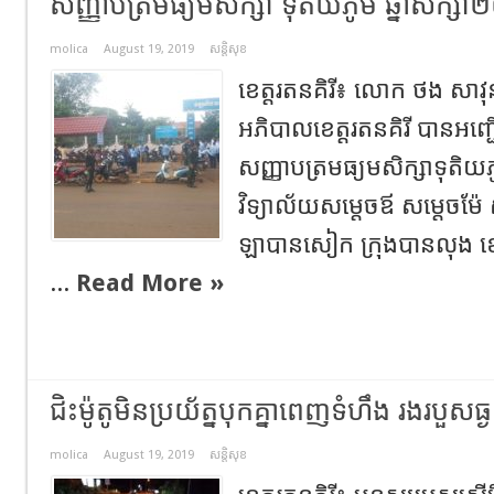
សញ្ញាបត្រមធ្យមសិក្សា ទុតិយភូមិ ឆ្នាំសិក
molica
August 19, 2019
សន្តិសុខ
ខេត្តរតនគិរី៖ លោក ថង សា
អភិបាលខេត្តរតនគិរី បានអញ្
សញ្ញាបត្រមធ្យមសិក្សាទុតិ
វិទ្យាល័យសម្តេចឪ សម្តេចម៉ែ ស
ឡាបានសៀក ក្រុងបានលុង ខេត្តរ
...
Read More »
ជិះម៉ូតូមិនប្រយ័ត្នបុកគ្នាពេញទំហឹង រងរបួសធ្ង
molica
August 19, 2019
សន្តិសុខ