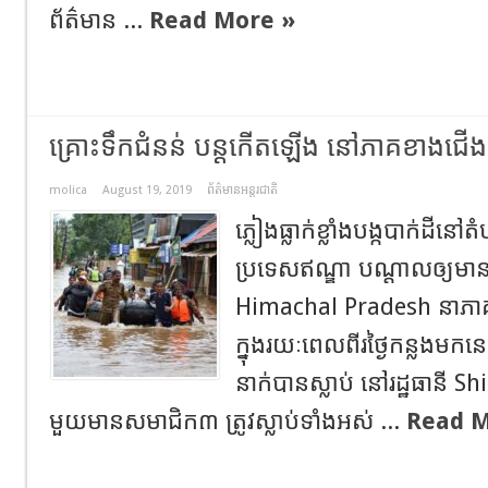
ព័ត៌មាន​ ...
Read More »
គ្រោះទឹកជំនន់ បន្តកើតឡើង នៅភាគខាងជើងឥ
molica
August 19, 2019
ព័ត៌មានអន្តរជាតិ
ភ្លៀងធ្លាក់ខ្លាំងបង្កបាក់ដីន
ប្រទេសឥណ្ឌា បណ្តាលឲ្យមានអ្នក
Himachal Pradesh នាភាគ
ក្នុងរយៈពេលពីរថ្ងៃកន្លងមក
នាក់បានស្លាប់ នៅរដ្ឋធានី Sh
មួយមានសមាជិក៣ ត្រូវស្លាប់ទាំងអស់ ...
Read M