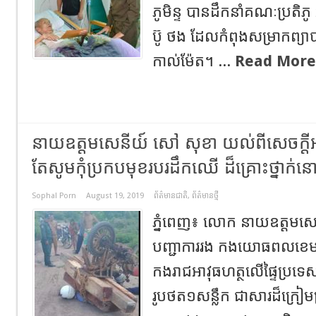
ភូមិន្ទ បានដឹកនាំគណៈប្រតិភ
ប៊ូ ថង ដែលកំពុងសម្រាកព្យាប
កាល់ម៉ែត។ ...
Read More
នាយឧត្តមសេនីយ៍ សៅ សុខា យល់ពីសេចក្តីអត
តែសូមកុំប្រកបមុខរបរដឹកឈើ ដ៏គ្រោះថ្នាក់នោ
Sophal Porn
August 19, 2019
ព័ត៌មានជាតិ
,
ព័ត៌មានថ្មី
ភ្នំពេញ៖ លោក នាយឧត្តមសេ
បញ្ជាការរង កងយោធពលខេមរភូ
កងរាជអាវុធហត្ថលើផ្ទៃប្រទេ
រូបថត១សន្លឹក ជាសារដ៏ក្រៀមក្