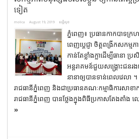
ទៀត
molica
August 19, 2019
សន្តិសុខ
ភ្នំពេញ៖ ប្រធានកាកបាទក្រហម
ពេញបេ្តជ្ញា ចិត្តពង្រីកសកម្មភ
កាន់តែខ្លាំងក្លាដើម្បីធានា ប្រស
អន្តរាគមន៍ជួយសង្គ្រោះជនរ
នានាឲ្យបានទាន់ពេលវេលា 
រាជធានីភ្នំពេញ និងជាប្រធានគណៈកម្មាធិការសាខា
រាជធានីភ្នំពេញ បានថ្លែងក្នុងពិធីប្រកាសតែងតាំង 
»