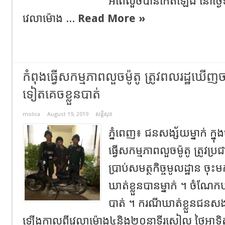
អំពើ​លួចបាន​កើត​ឡើង​ នៅថ្ង
វេលាម៉ោង ...
Read More »
កំពុងធ្វើសកម្មភាពលួចម៉ូតូ ត្រូវពលរដ្ឋឃើញចាប់
ទៀតគេចខ្លួនបាត់
molica
August 19, 2019
សន្តិសុខ
ភ្នំពេញ៖ ជនសង្ស័យម្នាក់ ក្
ធ្វើសកម្មភាពលួចម៉ូតូ ត្រូវ
ប្រាប់សមត្ថកិច្ចមូលដ្ឋាន ចុ
ឃាត់ខ្លួនបានម្នាក់ ។ ចំណែកបក
បាត់ ។ ករណីឃាត់ខ្លួនជនស
ឡើងកាលពីវេលាម៉ោង៤និង២០នាទីរសៀល ថ្ងៃអាទិត