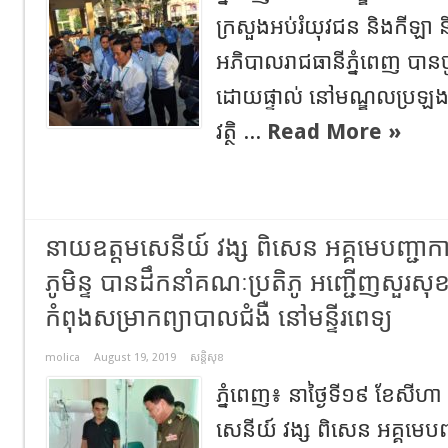
ក្រសួងអប់រំយុវជន និងកីឡា
អភិបាលរាជធានីភ្នំពេញ បានចូ
ដោយ​ផ្ទាល់ ​នៅ​មណ្ឌល​​ប្រឡង​
វត្ថិ ...
Read More »
នាយឧត្តមសេនីយ៍ វង្ស ពិសេន អគ្គមេបញ្
ភូមិន្ទ បានដឹកនាំគណៈប្រតិភូ អញ្ជើញសួរសុ
កំពុងសម្រាកព្យាបាលជំងឺ នៅមន្ទីរពេទ្យ
molica
August 19, 2019
សន្តិសុខ
ភ្នំពេញ៖ នាថ្ងៃទី១៩ ខែសីហា
សេនីយ៍ វង្ស ពិសេន អគ្គម