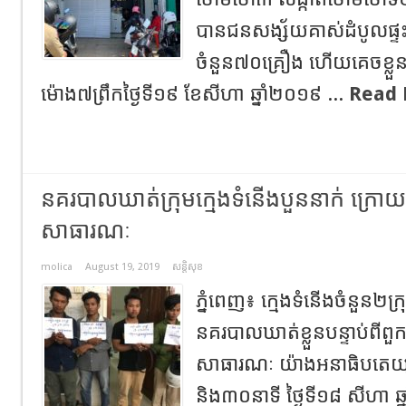
បានជនសង្ស័យគាស់ដំបូលផ្ទះ
ចំនួន៧០គ្រឿង​ ហើយគេចខ្លួ
ម៉ោង៧ព្រឹកថ្ងៃទី១៩​ ខែសីហា ​ឆ្នាំ២០១៩​ ...
Read 
នគរបាលឃាត់ក្រុមក្មេងទំនើងបួននាក់ ក្រោយព
សាធារណៈ
molica
August 19, 2019
សន្តិសុខ
ភ្នំពេញ​៖​ ក្មេងទំនើងចំនួន២ក្
នគរបាលឃាត់ខ្លួនបន្ទាប់ពីពួ
សាធារណៈ យ៉ាងអនាធិបតេយ
និង៣០នាទី ថ្ងៃទី១៨ សីហា 