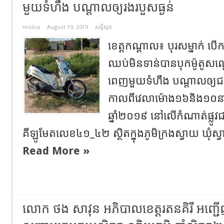
មួយទំហឹង បណ្ដាលឲ្យរងរបួសធ្ងន់
molica
August 19, 2019
សន្តិសុខ
ខេត្តកណ្ដាល៖ បុរសម្នាក់ 
ឈប់មិនទាន់បានបុកម៉ូតូសណ្
ពេញមួយទំហឹង បណ្ដាលឲ្យជន
កាលពីវេលាម៉ោង១៦និង១០នាទ
ឆ្នាំ២០១៩ នៅលើកំណាត់ផ្លូវ
គីឡូមែតលេខ៤១_៤២ ស្ថិតក្នុងភូមិក្រងស្វាយ ឃុំស្វ
Read More »
លោក ថង សាវុន អភិបាលខេត្តរតនគិរី អញ្ជើ