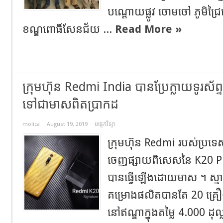
បណ្តោយផ្លូវ ចោមចៅ ភូមិជ្
ខណ្ឌពោធិ៍សែនជ័យ ...
Read More »
ក្រុមហ៊ុន Redmi India បានប្រែក្លាយទូរស័ព្ទ
ទៅជាមាសពិតប្រាកដ
molica
August 19, 2019
បច្ចេកវិទ្យា
ក្រុមហ៊ុន Redmi របស់ប្រទ
ចេញផ្សាយពិសេសនៃ K20 Pr
បានធ្វើឡើងដោយមាស ។ ស្មា
គម្រោងផលិតបានតែ 20 គ្រឿ
នៅឥណ្ឌាក្នុងតម្លៃ 4.000 ដុល្