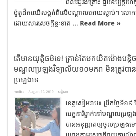
ពលរដ្ឋរងគ្រោះ ជួបឧប្បត្តិហេ
ម៉ូតូដឹកឈើសង្កត់ពីលើបណ្តាលអោយស្លាប់។ លោកច
ដោយសារសេចក្តីខ្វៈខាត ...
Read More »
តើមានយុត្តិធម៌ទេ! គ្រាន់តែមកយឺតម៉ោងបន្ដិច ប
មណ្ឌលប្រឡងវិទ្យាល័យ១០មករា មិនត្រូវបាន
ប្រឡងទេ
molica
August 19, 2019
សន្តិសុខ
ខេត្តសៀមរាប៖ ព្រឹកថ្ងៃទី១៩
បេក្ខនារីម្នាក់នៅមណ្ឌលប្រឡ
បានអនុញ្ញាតឲ្យចូលប្រឡងទ
យោងតាមសេចក្តីរាយការណ៍បា