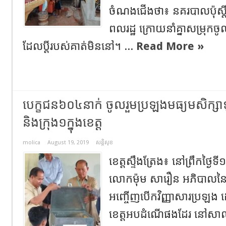
ចំណងជើងថា៖ នគរបាលប៉ុស្តិ៍
ពលរដ្ឋ ក្រោយនាំគ្នាសម្រុកចូលផ្
ដែលប្ដីរបស់គាត់មិននៅ។ ...
Read More »
បេក្ខជន៦០៤នាក់ ចូលរួមប្រឡងមធ្យមសិក្សាទ
និងក្រុង១ក្នុងខេត្ត
molica
August 19, 2019
សន្តិសុខ
ខេត្តស្ទឹងត្រែង៖ នៅព្រឹកថ្ង
លោកម៉ុម សារឿន អភិបាលន
អញ្ចើញបើកវិញ្ញាសារប្រឡង ដោ
ខេត្តអបដំណើផងដែរ នៅសាលា