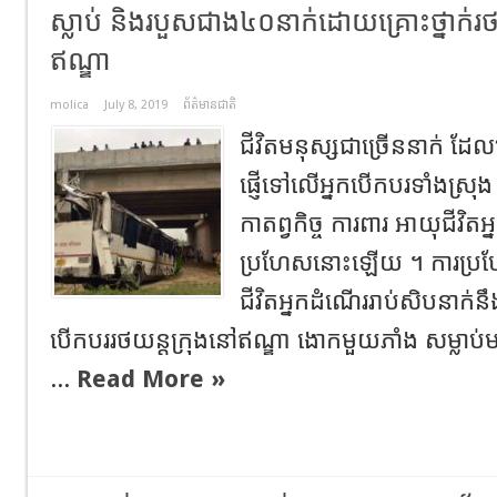
ស្លាប់ និងរបួស​ជាង​៤០នាក់ដោយគ្រោះថ្នាក់រថ
ឥណ្ឌា
molica
July 8, 2019
ព័ត៌មានជាតិ
ជីវិតមនុស្សជាច្រើននាក់ ដែលធ
ផ្ញើទៅលើអ្នកបើកបរទាំងស្រុ
កាតព្វកិច្ច ការពារ អាយុជីវិតអ
ប្រហែសនោះឡើយ​ ។ ការប្រហែ
ជីវិតអ្នកដំណើររាប់សិបនាក់នឹងត
បើកបររថយន្តក្រុងនៅឥណ្ឌា ងោកមួយភាំង សម្លាប់ម
...
Read More »