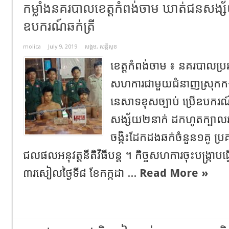
កម្លាំង​នគរបាល​ខេត្ត​កំពង់ចាម​ ឃាត់ជន​សង្ស័
ឧបករណ៍​ឆក់ត្រី​
molica
July 9, 2019
សង្គម
,
សន្តិសុខ
ខេត្តកំពង់ចាម​ ៖​ នគរបាលប្រឆា
សហការជាមួយជំនាញស្រុកកង​ 
នេសាទខុសច្បាប់​ ប្រើ​ឧបករណ៍​ឆ
សង្ស័យ​២នាក់​ ដកហូត​ក្បាល
ចង្កិះដែកដងឆក់ចំនួន១គូ​ ប្
ជលផលអនុវត្តនីតិវិធីបន្ត​ ។ កិច្ចសហការ​ចុះ​បង្ក្រាប
៣រសៀល​ថ្ងៃទី៨​ ​ខែកក្កដា​ ...
Read More »