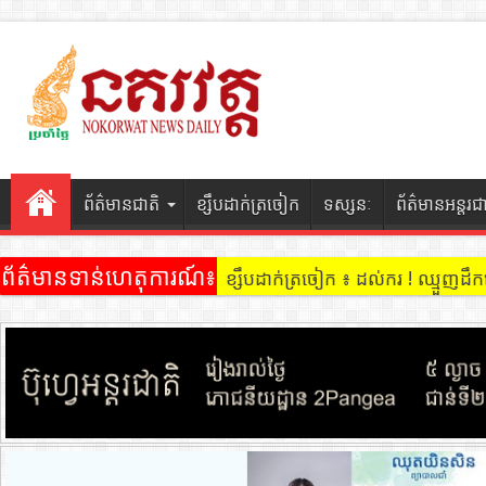
ព័ត៌មានជាតិ
ខ្សឹបដាក់ត្រចៀក
ទស្សនៈ
ព័ត៌មានអន្តរជ
ព័ត៌មានទាន់ហេតុការណ៍៖
ខ្សឹបដាក់ត្រចៀក ៖ ដល់ករ ! ឈ្មួញដ