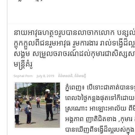
នាយអាវុធហត្ថ១រូបបានលាចាកលោក បន្សល់ទុ
ក្តុកក្តួលពីជនរួមអាវុធ រួមការងារ រាល់ទង្វើដ៏ល
សង្គម សម្រួលចរាចរណ៍ដល់កុមារជាសិស្សសាលា
មន្ត្រីគំរូ
Sophal Porn
July 8, 2019
ព័ត៌មានជាតិ
,
ព័ត៌មានថ្មី
ភ្នំពេញ៖ បើទោះជាគាត់បា
ពេល៦ថ្ងៃកន្លងផុតទៅក៏ដោយ
ស្រណោះ អាឡោះអាល័យ ពីមិត្ត
អង្គភាព ញាតិជិតខាង ,កុមារ
បានឃើញពីទង្វើដ៏ល្អរបស់ក្នុង