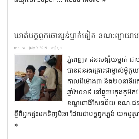
ឃាត់បក្ខពួកចោរប្លន់ម្នាក់ទៀត ខណៈព្យាយាមគ
molica
July 9, 2019
សន្តិសុខ
ភ្នំពេញ៖ ជនសង្ស័យម្នាក់ ជាបក្
បានជនរងគ្រោះជាម្ចាស់ម៉ូតូឃាត
កាលពីម៉ោង៣ និង២០នាទីរសៀល
ឆ្នាំ២០១៩ នៅផ្លូវបេតុងភូម
ខណ្ឌពោធិ៍សែនជ័យ ខណៈជនសង
ខ្ចីពីអ្នកផ្ទះមកទិញមីឆា ដែលជាបក្ខពួកភ្ជង់ យកម៉ូតូ
»