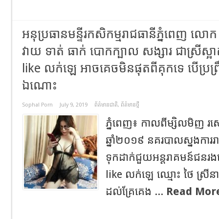
អនុប្រធានមន្ទីរកសិកម្មរាជធានីភ្នំពេញ លោក 
វាយ ទាត់ ធាក់ បោកក្បាល សង្សារ ជាស្រីស្អ
like លក់ឡេ អាចគេចមិនផុតពីគុកទេ បើប្រព
ឯណោះ
Sophal Porn
July 9, 2019
ព័ត៌មានជាតិ
,
ព័ត៌មានថ្មី
ភ្នំពេញ៖ កាលពីម្សិលមិញ រស
ឆ្នាំ២០១៩ នគរបាលស្នងការរា
ទុកដាក់ជួយអន្តរាគមន៍ជនរង
like លក់ឡេ ឈ្មោះ ថៃ ស្រី
ដល់គ្រែគេង ...
Read Mor