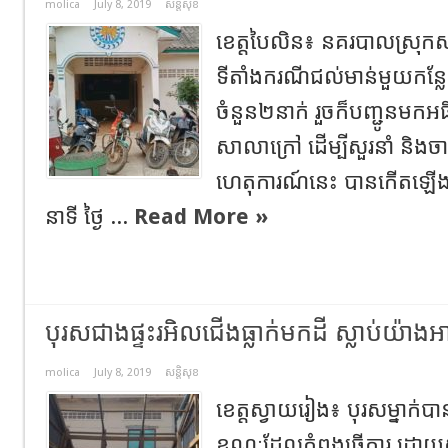
molica
July 8, 2019
សន្តិសុខ
ខេត្តបៃលិន៖ នគរបាលស្រុកសា
ទីតាំងករណីជល់មាន់មួយកន្ល
ចំនួន២នាក់ រួចក៏បញ្ជូនមកអ
សាលាក្រៅ ដើម្បីសួរនាំ និងច
ហេតុការណ៍នេះ បានកើតឡើ
នាទី ថ្ងៃ​ ...
Read More »
បុរសជាងផ្ទះរអិលជើងធ្លាក់មកដី ស្លាប់យ៉
molica
July 8, 2019
សន្តិសុខ
ខេត្តស្វាយរៀង៖ បុរសម្នាក់បានធ
ខណៈដែលកំពុងធ្វើការ ដោយសា