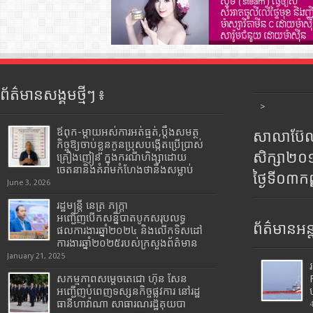
ព័ត៌មានសង្គមថ្មីៗ ៖
>
ឪពុក-ម្ដាយអស់ការអត់ធ្មត់,ប្ដឹងសមត្ថ
សាលាប៊ែលធ
កិច្ចឱ្យចាប់ខ្លួនកូនប្រុសបង្កើតប្រើប្រាស់
សិក្សា២
គ្រឿងញៀន ក្នុងករណីហិង្សាដោយ
ចេតនានិងគំរាមកំហែងថានឹងសម្លាប់
ថ្ងៃទី០៣ក
June 3, 2026
រដ្ឋមន្រ្តី​ នេត្រ​ ភក្ត្រា​
អញ្ជើញបើកសន្និបាតបូកសរុបលទ្ធ
ព័ត៌មានអន្
ផលការងារឆ្នាំ២០២៤ និងលើកទិសដៅ
ការងារឆ្នាំ២០២៥របស់​ក្រសួង​ព័ត៌មាន​
January 21, 2025
សកម្មភាពសម្តេចតេជោ ហ៊ុន សែន
អញ្ជើញបំពេញទស្សនកិច្ចផ្លូវការ នៅរដ្ឋ
ធានីហាវ៉ាណា សាធារណរដ្ឋគុយបា