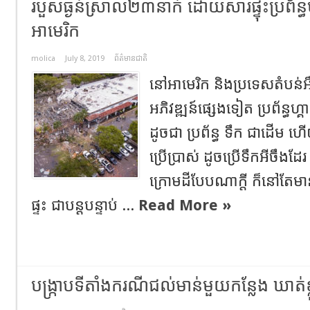
របួសធ្ងន់ស្រាល​២៣នាក់ ដោយសារផ្ទុះប្រព័ន
អាមេរិក
molica
July 8, 2019
ព័ត៌មានជាតិ
នៅអាមេរិក និងប្រទេសតំបន់អឺ
អភិវឌ្ឍន៍ផ្សេងទៀត ប្រព័ន្ធហ្
ដូចជា ប្រព័ន្ធ ទឹក ជាដើម​ 
ប្រើប្រាស់ ដូច​ប្រើទឹកអីចឹងដែរ
ក្រោមដីបែបណាក្តី ក៏នៅតែម
ផ្ទះ ជាបន្តបន្ទាប់ ...
Read More »
បង្ក្រាបទីតាំងករណីជល់មាន់មួយកន្លែង ឃាត