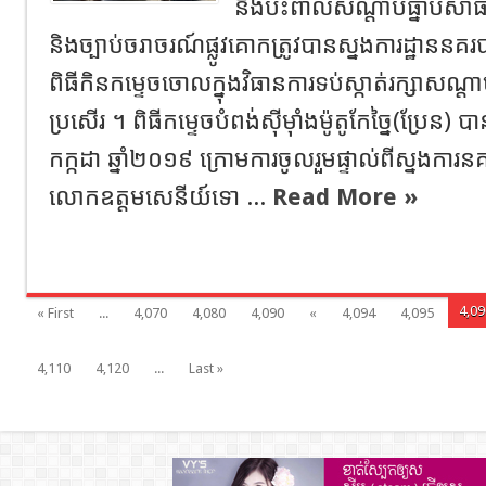
និងប៉ះពាល់សណ្តាប់ធ្នាប់សា
និងច្បាប់ចរាចរណ៍ផ្លូវគោកត្រូវបានស្នងការដ្ឋាននគ
ពិធីកិនកម្ទេចចោលក្នុងវិធានការទប់ស្កាត់រក្សាសណ្តា
ប្រសើរ ។ ពិធីកម្ទេចបំពង់ស៊ីម៉ាំងម៉ូតូកែច្នៃ(ប្រែន) 
កក្កដា ឆ្នាំ២០១៩ ក្រោមការចូលរួមផ្ទាល់ពីស្នងកា
លោកឧត្តមសេនីយ៍ទោ ...
Read More »
4,09
« First
...
4,070
4,080
4,090
«
4,094
4,095
4,110
4,120
...
Last »