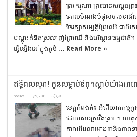
ព្រះករុណា ព្រះបាទសម្តេចព្រះ
គោលបំណងបំផុសចលនាដាំដ
ថែរក្សាសម្បត្ដិព្រៃឈើ ជាពិសេ
បណ្តុះគំនិតស្រលាញ់ព្រៃឈើ និងបរិស្ថានធម្មជាតិ។ រុក្ខ
ធ្វើឡើងនៅក្នុងភូមិ ...
Read More »
ឥទ្ធិពលសុរា! កូនសម្លាប់ឪពុក​​ស្លាប់យ៉ាង
molica
July 9, 2019
សន្តិសុខ
ខេត្តកំពង់ធំ៖ អំពើឃាតកម្មកូ
ដោយសារស្រវឹងស្រា ។ ហេត
កាលពីវេលាម៉ោង៣និង៣០នាទី