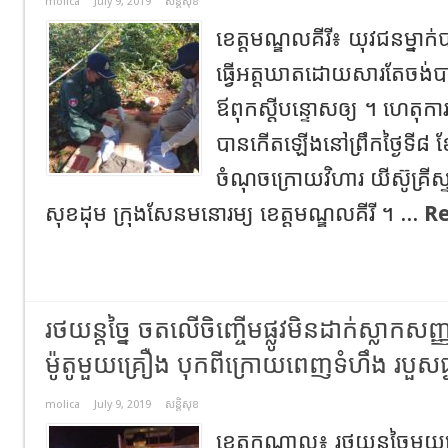
molica
July 9, 2019
សន្តិសុខ
ខេត្តមណ្ឌលគីរី៖ យុវជនម្នាក់
ធ្វើអត្តឃាតដោយសារតែចង់បាន
ឪពុកស្តីបន្ទោសឲ្យ ។ ហេតុក
បានកើតឡើងនៅព្រឹកថ្ងៃទី៨ ខ
ចំណុចក្រោយវិហារ យីស៊ូគ្រីស្ទ
សុខដុម ក្រុងសែនមនោរម្យ ខេត្តមណ្ឌលគីរី ។ ...
R
រថយន្តច្នៃ ចតលើចិញ្ចើមផ្លូវមិនដាក់ស្លាកសញ
ម៉ូតូមួយគ្រឿង បុកពីក្រោយពេញទំហឹង របួសធ
molica
July 9, 2019
សន្តិសុខ
ខេត្តកណ្ដាល៖ រថយន្តច្នៃមួយ