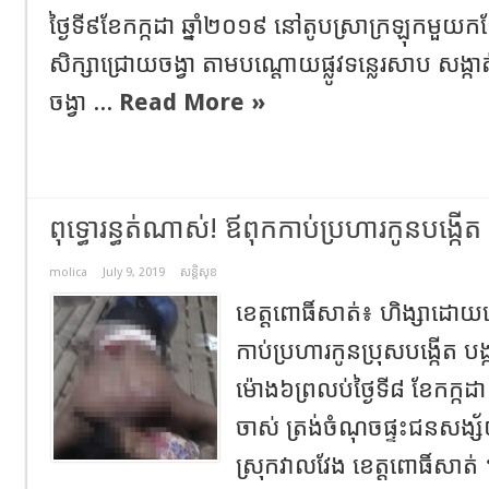
ថ្ងៃទី៩ខែកក្កដា ឆ្នាំ២០១៩​ នៅតូបស្រាក្រឡុកម
សិក្សាជ្រោយចង្វា តាមបណ្តោយផ្លូវទន្លេរសាប សង្កា
ចង្វា​ ...
Read More »
ពុទ្ធោរន្ធត់ណាស់! ឪពុកកាប់ប្រហារកូនបង្កើត
molica
July 9, 2019
សន្តិសុខ
ខេត្តពោធិ៍សាត់៖ ហិង្សាដ
កាប់ប្រហារកូនប្រុសបង្កើត បង្
ម៉ោង៦ព្រលប់ថ្ងៃទី៨ ខែកក្កដា ឆ
ចាស់ ត្រង់ចំណុចផ្ទះជនសង្ស័យ 
ស្រុកវាលវែង ខេត្តពោធិ៍សា