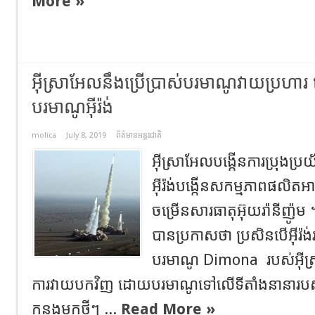
More »
អ៊ីស្រាអែលនឹងប្រើប្រាស់បរមាណូវាយប្រហា
បរមាណូអ៊ីរ៉ង់
molica
July 8, 2019
ព័ត៌មានអន្តរជាតិ
អ៊ីស្រាអែលបង្កើនការប្រុងប្រ
អ៊ីរ៉ង់បង្កើនសកម្មភាពផលិតអា
ចម្រើនសារធាតុអ៊ុយរ៉ានីញ៉ូម​ 
បានប្រកាសថា ប្រសិនបើអ៊ីរ៉
បរមាណូ Dimona ​ របស់អ៊ីស
ការវាយបកវិញ ដោយបរមាណូទៅលើទីតាំងនានារបស់អ
កន្លងមកថ្មីៗ ...
Read More »