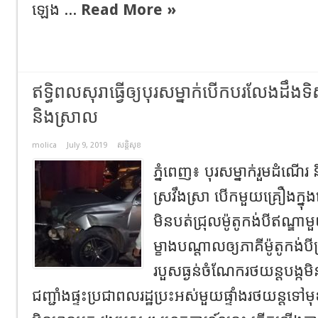
ឡេង ...
Read More »
ឥទ្ធិពល​សុរា​ធ្វើឲ្យបុរសម្នាក់​បើកបរលែងដឹងទិ
និងស្រាល
molica
July 9, 2019
សន្តិសុខ
ភ្នំពេញ៖ បុរសម្នាក់រួមដំណើរ 
ស្រវឹងស្រា បើកមួយគ្រឿងក្ន
មិនបត់ជ្រុលម៉ូតូកង់បីឥណ្ឌាម
ម្ខាងបណ្តាល​ឲ្យភាគីម៉ូតូកង់បីប
របួសធ្ងន់ចំណែករថយន្តបង្ក
ជញ្ជាំងផ្ទះប្រជាពលរដ្ឋប្រះអស់មួយផ្ទាំងរថយន្ត