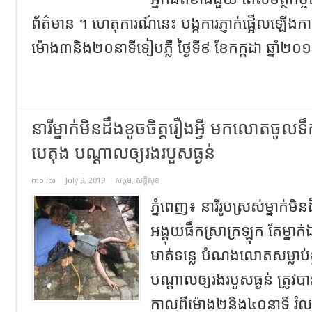
ព័ត៌មាន ។ ហេតុការណ៍នេះ បង្កការភ្ញាក់ផ្អើលឡើងក
ម៉ោង៣និង២០នាទីទៀបភ្លឺ ថ្ងៃទី៩ ខែកក្កដា ឆ្នាំ២០១
នារីម្នាក់មិនដឹងខូចចិត្តរឿងអ្វី មកលោតចូលទឹកទ
បេតុង បណ្តាលឲ្យរងរបួសធ្ងន់
molica
July 9, 2019
សង្គម
,
សន្តិសុខ
ភ្នំពេញ​៖​ នារីរូបស្រស់ម្នាក់មិ
អង្គុយផឹកស្រាក្រឡុក តែម្នាក
មាត់ទន្លេ បំណងលោតសម្លាប់ខ
បណ្តាលឲ្យរងរបួសធ្ងន់ ត្រូវប
កាលពីម៉ោង២និង៤០នាទី រំ