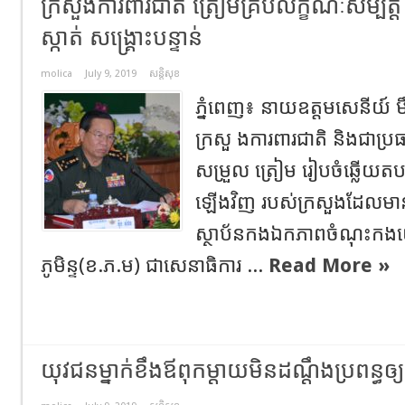
ក្រសួងការពារជាតិ ត្រៀមគ្រប់លក្ខណៈសម្បតិ្ត
ស្កាត់ សង្គ្រោះបន្ទាន់
molica
July 9, 2019
សន្តិសុខ
ភ្នំពេញ៖ នាយឧត្តមសេនីយ៍ ម
ក្រសួ ងការពារជាតិ និងជាប្រ
សម្រួល ត្រៀម រៀបចំឆ្លើយតបសង
ឡើងវិញ របស់ក្រសួងដែលមា
ស្ថាប័នកងឯកភាពចំណុះ
ភូមិន្ទ(ខ.ភ.ម) ជាសេនាធិការ ...
Read More »
យុវជនម្នាក់ខឹងឪពុកម្តាយមិនដណ្តឹងប្រពន្ធឲ្