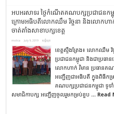
អបអរសាទរ ថ្ងៃកំណើតគណបក្សប្រជាជនកម្ព
ក្រោមអធិបតីលោកឈឹម រិច្ចនា និងលោកហាក
ចាត់តាំងសាខាបក្សខេត្ត
molica
July 9, 2019
សន្តិសុខ
ខេត្តស្ទឹងត្រែង៖ លោកឈឹម រ
ប្រជាជនកម្ពុជា និងជាប្រធាន
លោកហាក់ វិមាន ប្រធានគណៈច
អញ្ជើញជាអធិបតី ក្នុងពិធីកម្
គណបក្សប្រជាជនកម្ពុជា ទូទ
សមាជិកាបក្ស អញ្ជើញចូលរួមកម្រប់ខួប ...
Read 