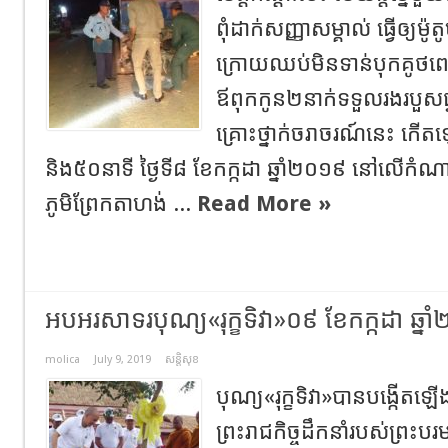
ពុំដាក់សញ្ញាសម្គាល់ ធ្វើឲ្យម
ក្រោយឈប់មិនទាន់បុកគូថព
ឪពុកកូន២នាក់ទទួលរងរបួសធ
គ្រោះថ្នាក់ចរាចរណ៍នេះ ក
និង៥០នាទី ថ្ងៃទី៨ ខែកក្កដា ឆ្នាំ២០១៩ នៅលើកំណាត
ភូមិព្រែកតាហង់ ...
Read More »
អបអរសាទរបុណ្យ«រុក្ខទិវា»០៩ ខែកក្កដា ឆ្ន
molica
July 9, 2019
សន្តិសុខ
បុណ្យ«រុក្ខទិវា»បានបង្កើតឡើ
ព្រះរាជកិច្ចដឹកនាំរបស់ព្រះប