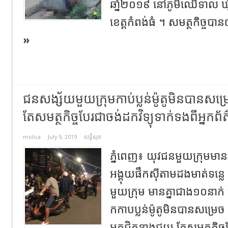
ឆាំ្ន២០១៩ នៅភូមិឈើទាល ឃ
ខេត្តកំពង់ធំ ។ សមត្ថកិច្ចបាន
»
ជនសង្ស័យមួយក្រុមកាប់ប្លន់ម៉ូតូមិនបានសម្រេច
តែសមត្ថកិច្ចបែរជាចង់ដកវិទ្យុទាក់ទងពីអ្នកព័
molica
July 9, 2019
សន្តិសុខ
ភ្នំពេញ​៖​ យុវជនមួយក្រុមមានគ
អង្គុយផឹកស៊ីតាមដងមាត់ទន្ល
មួយក្រុម មានគ្នាជាង១០នាក់ 
កកាបប្លន់ម៉ូតូមិនបានសម្រេ
អ្នកជិតខាងជួយ តែសមត្ថកិច្ចប