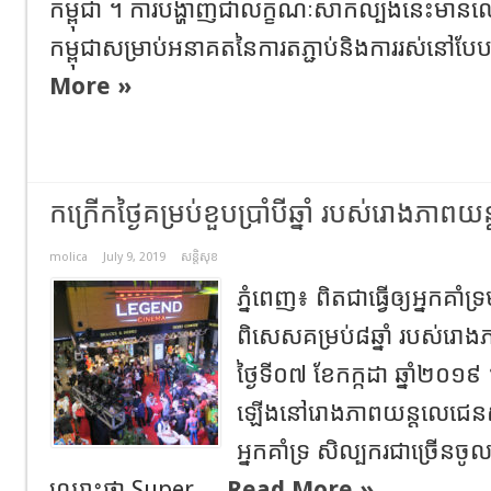
កម្ពុជា ។ ការបង្ហាញជាលក្ខណៈសាកល្បងនេះមានឈ្ម
កម្ពុជាសម្រាប់អនាគតនៃការតភ្ជាប់និងការរស់នៅបែ
More »
កក្រើកថ្ងៃគម្រប់ខួបប្រាំបីឆ្នាំ របស់រោងភាព
molica
July 9, 2019
សន្តិសុខ
ភ្នំពេញ៖ ពិតជាធ្វើឲ្យអ្នកគាំទ្រម
ពិសេសគម្រប់៨ឆ្នាំ របស់រោង
ថ្ងៃទី០៧ ខែកក្កដា ឆ្នាំ២០១៩ ។ 
ឡើងនៅរោងភាពយន្តលេជេនសា
អ្នកគាំទ្រ សិល្បករជាច្រើនចូល
ឈ្មោះថា Super ...
Read More »