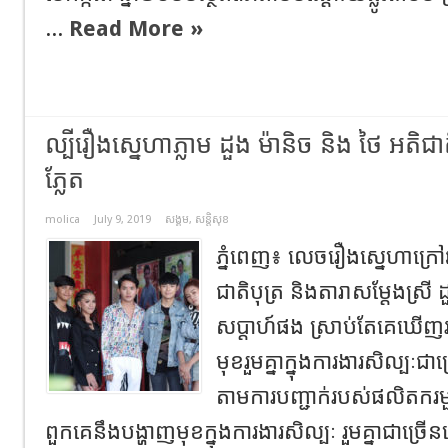
...
Read More »
ល្បីរឿងស្នេហាភ្លាម ដួង ម៉ានិច និង ថៃ អតិជាតិ
ភ្លែត
molica
July 9, 2019
សង្គម
,
សន្តិសុខ
ភ្នំពេញ៖ លេចរឿងស្នេហាក្រៅ
ជាតិបុត្រ និងតារាសម្តែងស្រី ដ
សប្តាហ៍ផង ស្រាប់តែគេឃើញវ
មុខរួមគ្នាក្នុងការងារសិល្បៈជា
តាមការបញ្ជាក់របស់ផលិតករ
ពួកគេនឹងបង្ហាញមុខក្នុងការងារសិល្បៈ រួមគ្នាជាច្រើនព