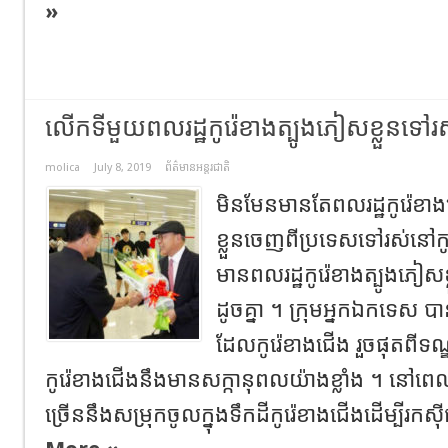
»
លើកទីមួយពលរដ្ឋកូរ៉េខាងត្បូងភៀសខ្លួនទៅរ
molica
July 8, 2019
ព័ត៌មានអន្តរជាតិ
មិនមែនមានតែពលរដ្ឋកូរ៉េខ
ខ្លួនចេញពីប្រទេសទៅរស់នៅកូរ
មានពលរដ្ឋកូរ៉េខាងត្បូង​ភៀស
ដូចគ្នា​ ។ ក្រុមអ្នកឯកទេ
ដែលកូរ៉េខាងជើង រួចផុតពីទណ្ឌ
កូរ៉េខាងជើងនឹងមានសក្កានុពលយ៉ាងខ្លាំង ។ នៅពេលន
ច្រើននឹងសម្រុកចូលក្នុងទឹកដីកូរ៉េខាងជើងដើម្បីរកស