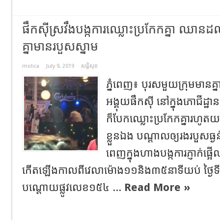
ផឹកស៊ីស្រវឹងបង្កការឈ្លោះប្រកែកគ្នា ឈានដល់
គ្នាមានរបួសស្នាម
molica
July 9, 2019
សន្តិសុខ
ភ្នំពេញ៖ បុរសមួយក្រុមមានគ្
អង្គុយផឹកសុី នៅក្នុងភោជីដ្
ក៏បែកឈ្លោះប្រកែកគ្នារហូតយ
ខ្លួនឯង បណ្តាលឲ្យរងរបួសធ
ពេញក្នុងហាងបង្កការភ្ញាក់ផ្
កើតឡើងកាលពីវេលាម៉ោង១១និង៣៥នាទីយប់ ថ្ងៃទី៨
បណ្តោយផ្លូវលេខ១៥៤ ...
Read More »