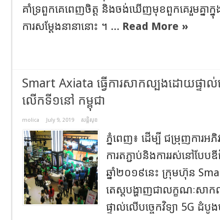
គាំទ្រពួកគេពេញចិត្ត និងចង់ឃើញមុខពួកគេរួមគ្នាក្នុ
ការសម្តែងនានានោះ ។ ...
Read More »
Smart Axiata ធ្វើការសាកល្បងដោយផ្ទាល់លើ
លើកទី១នៅ កម្ពុជា
molica
July 9, 2019
សន្តិសុខ
ភ្នំពេញ៖ ដើម្បី ជម្រុញការអភ
ការតភ្ជាប់និងការរស់នៅបែបឌី
ឆ្នាំ២០១៩នេះ ក្រុមហ៊ុន Sma
តេស្តបង្ហាញជាលក្ខណៈសា
ផ្ទាល់លើបច្ចេកវិទ្យា 5G ដំបូ