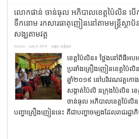
លោកផាន់ ចាន់ធុល អភិបាលខេត្តប៉ៃលិន បើកយុ
ទឹកនោម រកសារធាតុញៀននៅតាមមន្ត្រីស្ថាប័ន
សង្ឃតាមវត្ត
molica
July 9, 2019
សង្គម
,
សន្តិសុខ
ខេត្តប៉ៃលិន៖ ថ្លៃងនៅពិធីអបអ
ប្រឆាំងគ្រឿងញៀនខេត្តប៉ៃលិន 
ឆ្នាំ២០១៩ នៅបរិវេណវត្តកោងកា
សង្កាត់ប៉ៃលិ នក្រុងប៉ៃលិន ខ
ចាន់ធុល អភិបាលខេត្តប៉ៃលិន
បញ្ហាគ្រឿងញៀននេះ គឺជាបញ្ហាចម្បងដែលរាជរដ្ឋាភ