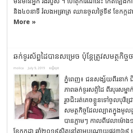
មិនមានអ្នក រងរបួស ។ ហេតុការណ៍នេះ កើតឡើងក
និង៤០នាទី រំលងអធ្រាត្រ ឈានចូលថ្ងៃទី៩ ខែកក្កដា
More »
ឆក់ទូរស័ព្ឌដៃបានសម្រេច ប៉ុន្តែត្រូវសមត្ថកិច
molica
July 9, 2019
សន្តិសុខ
ភ្នំពេញ៖ ជនសង្ស័យពីរនាក់ ជិ
ភាពឆក់ទូរសព្ទ័ដៃ ពីរបុរសម្
រួចជិះរត់គេចខ្លួនទៅចូលបុរីជ
សមត្ថកិច្ចដែលល្បាតក្នុងមូ
បានភ្លាមៗ កាលពីវេលាម៉ោង១
ខែកក្កដា ឆ្នាំ២០១៩ស្ថិតនៅតាមបណ្តោយផ្លូវ៣៦៩ ត្