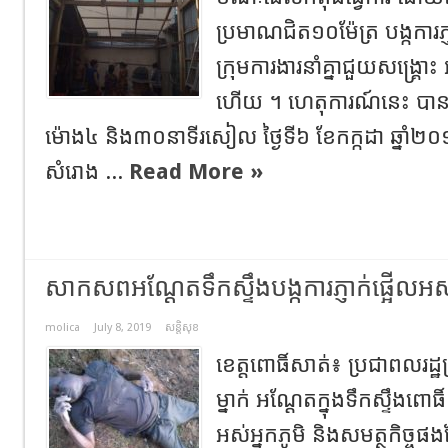
ប្រមាណជិត១០ម៉ែត្រ បង្កការភ្ញ
ក្រុមការងារនាំគ្នាជួយសង្
ហើយ ។ ហេតុការណ៍នេះ បា
ម៉ោង៤ និង៣០នាទីរសៀល ថ្ងៃទី៦ ខែកក្កដា ឆ្នាំ២០
សំរោង ...
Read More »
សាកសពអណ្ដែតទឹកស្ទឹងបង្កការភ្ញាក់ផ្អើលអស់អ
molica
July 8, 2019
សន្តិសុខ
ខេត្តពោធិ៍សាត់៖ ប្រជាពល
ម្នាក់ អណ្ដែតក្នុងទឹកស្ទឹងពោធិ
អស់អ្នកភូមិ និងសមត្ថកិច្ច