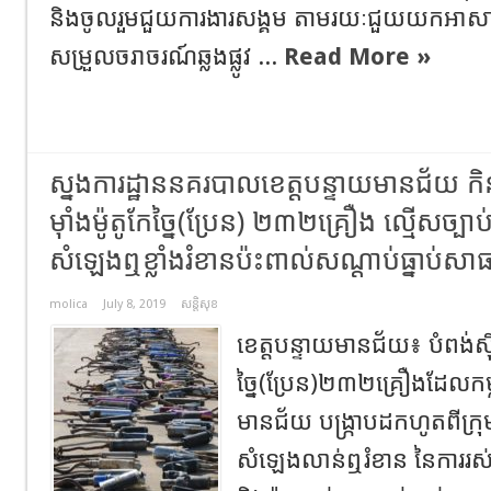
និងចូលរួមជួយការងារសង្គម តាមរយៈជួយយកអាស
សម្រួលចរាចរណ៍ឆ្លងផ្លូវ ...
Read More »
ស្នងការដ្ឋាននគរបាលខេត្តបន្ទាយមានជ័យ កិ
ម៉ាំងម៉ូតូកែច្នៃ(ប្រែន) ២៣២គ្រឿង ល្មើសច្បា
សំឡេងឮខ្លាំងរំខានប៉ះពាល់សណ្តាប់ធ្នាប់ស
molica
July 8, 2019
សន្តិសុខ
ខេត្តបន្ទាយមានជ័យ៖ បំពង់ស៊ីម
ច្នៃ(ប្រែន)២៣២គ្រឿងដែលកម្
មានជ័យ បង្រ្កាបដកហូតពីក្រុម
សំឡេងលាន់ឮរំខាន នៃការរស់