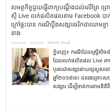
សមត្ថកិច្ចជួយធ្វើពាក្យបណ្តឹងដល់លើគ្រែ ព្រ
ស៊ី Live លក់ផលិតផលតាម Facebook បាក់
ក្រៅផ្ទះបាន ករណីប្តឹងសង្សារចរិកជាឈាមខ្លា 
នាង
Sophal Porn
July 8, 2019
ព័ត៌មានជាតិ
,
ព័ត៌មានថ្មី
ភ្នំពេញ៖​ ករណីដែលស្ត្រីសិចស៊ី
ដែលលក់ផលិតផល Live តាម
បុរសជាសង្សារវាយឲ្យរបួសនោះ
ឆ្នាំ២០១៩នេះ ជនរងគ្រោះសម្រ
សង្សារ ដើម្បីចាត់ការតាមនីតិវិ