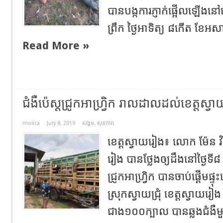
បានបង្កការភ្ញាក់ផ្អើលឡើងន
ព្រឹក ថ្ងៃអាទិត្យ ៨កើត ខែអសា
Read More »
ជំងឺប៉េស្តជ្រូកអាហ្វ្រិក រាលដាលដល់ខេត្តស
molica
July 8, 2019
សង្គម
,
សុខភាព
ខេត្តស្វាយរៀង៖ លោក ម៉ែន វ
រៀង បានថ្លែងឲ្យដឹងនៅថ្ងៃទី៨ 
ជ្រូកអាហ្វ្រិក បានចាប់ផ្តើមផ្
ស្រុកស្វាយជ្រុំ ខេត្តស្វាយរៀង
ជាង១០០ក្បាល បានឆ្លងជំងឺម