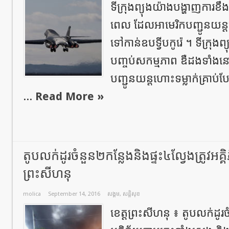
ទីក្រុងព្យុងយ៉ាងបង្ហាញការខឹ
ពេល ដែលអាមេរិកបញ្ជូនយន្តហ
ទៅកាន់ឧបទ្វីបកូរ៉េ ។ ទីក្រុង
បញ្ចប់សកម្មភាព ឌឺដងទាំងន
បញ្ជូនយន្តហោះទម្លាក់គ្រាប
...
Read More »
តូបលក់ដូរចំនួន២កន្លែងនិងផ្ទះ៤ល្វែងត្រូវអគ្
ព្រះសីហនុ
molica
September 14, 2016
សង្គម
,
សន្តិសុខ
ខេត្តព្រះសីហនុ ៖ តូបលក់ដូរច