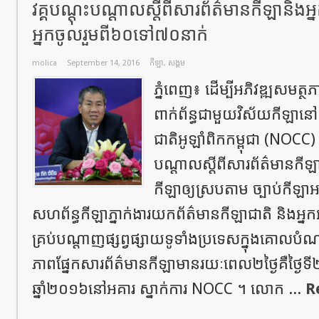
វគ្គបណ្តុះបណ្តាលស្តីពីសារព័ត៌មានកីឡានិងអ្ន
អ្នកចូលរួមពី៦០ទៅ៧០នាក់
molica
September 14, 2016
កីឡា
,
សង្គម
ភ្នំពេញ៖ ដើម្បីអភិវឌ្ឍសមត្ថភ
ពាក់ព័ន្ធជាមួយវិស័យកីឡានៅក
ជាតិអូឡាំពិកកម្ពុជា (NOCC)
បណ្តាលស្តីពីសារព័ត៌មានកីឡា 
កីឡាឲ្យស្របតាម ច្បាប់កីឡាអ
សហព័ន្ធកីឡាភ្នាក់ងារយកព័ត៌មានកីឡាជាតិ និងអ្នក
គ្រប់បណ្តាញផ្សព្វផ្សាយទូទាំងប្រទេសក្នុងគោលបំ
ភាពផ្នែកសារព័ត៌មានកីឡាមានរយៈពេល២ថ្ងៃគឺថ្ងៃទ
ឆ្នាំ២០១៦នៅអគារ ស្នាក់ការ NOCC ។ លោក ...
R