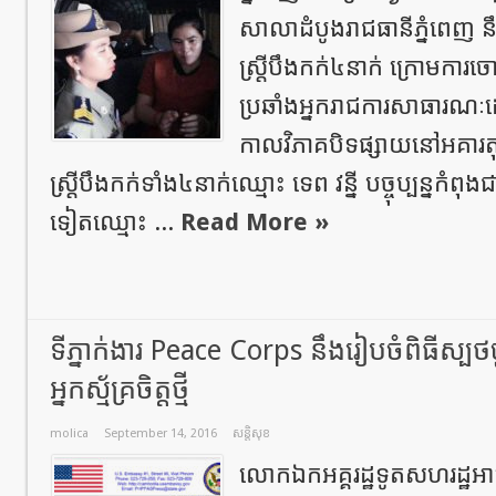
សាលាដំបូងរាជធានីភ្នំពេញ 
ស្ត្រីបឹងកក់៤នាក់ ក្រោមការ
ប្រឆាំងអ្នករាជការសាធារណ
កាលវិភាគបិទផ្សាយនៅអគារតុ
ស្ត្រីបឹងកក់ទាំង៤នាក់ឈ្មោះ ទេព វន្នី បច្ចុប្បន្នកំព
ទៀតឈ្មោះ ...
Read More »
ទីភ្នាក់ងារ Peace Corps នឹងរៀបចំពិធីស្ប
អ្នកស្ម័គ្រចិត្តថ្មី
molica
September 14, 2016
សន្តិសុខ
លោកឯកអគ្គរដ្ឋទូតសហរដ្ឋអាមេ