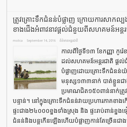
ត្រូវគ្រោះទឹកជំនន់បំផ្លាញ ក្រោយការសាកល្ប
ខាងជើងអំពាវនាវផ្តល់ជំនួយពីសហគមន៍អន្តរជា
molica
September 14, 2016
ព័ត៌មានអន្តរជាតិ
កាលពីថ្ងៃទី១៣ ខែកញ្ញា កូរ៉
ដល់សហគមន៍អន្តរជាតិ ផ្តល់
បំផ្លាញដោយគ្រោះទឹកជំនន់យ៉ាង
មនុស្ស១៣៣នាក់ បាត់ខ្លួនជ
ប្រមាណជិត១៥០ពាន់នាក់ត្រ
បន្ទាន់។ នៅក្នុងគ្រោះទឹកជំនន់វាយប្រហារភាគខាង
ផ្ទះជាង២៤០០០ខ្នងទាំងស្រុង និង ផ្ទះរាប់ពាន់ខ្ន
ជំនន់និងបន្តកើនឡើងហើយបំផ្លាញកាន់តែច្រើនជ