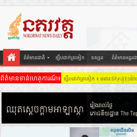
ព័ត៌មានជាតិ
ខ្សឹបដាក់ត្រចៀក
ទស្សនៈ
ព័ត៌មានអន្តរជ
ព័ត៌មានទាន់ហេតុការណ៍៖
ខ្សឹបដាក់ត្រចៀក ៖ ដល់ករ ! ឈ្មួញដ