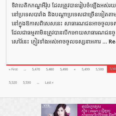
ទិវាបេតិកភណ្ឌអឺរ៉ុប ដែលត្រូវបានរៀបចំឡើងអស
នៅប្រទេសបារាំង និងបណ្តាប្រទេសជាច្រើនទៀតតាមគំ
នៅក្នុងឱកាសពិសេសនេះ សាធារណជនអាចចូលទស្សន
ដែលជាធម្មតាមិនត្រូវបានបើកអោយសាធារណជនចូល
សៅរ៍នេះ ភ្ញៀវទាំងអស់អាចចូលទស្សនាអគារ ...
Re
5,50
« First
...
5,470
5,480
5,490
«
5,499
5,500
5,520
5,530
...
Last »