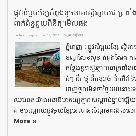
ផ្លូវលំមួយខ្សែកំពុងខូចខាតស្ទើរក្លាយជាត្រពាំងប
ពាក់ព័ន្ធជួយពិនិត្យមើលផង
molica
September 14, 2016
សង្គម
,
សន្តិសុខ
ភ្នំពេញ : ផ្លូវលំមួយខ្សែ ស្ថិតន
ខណ្ឌសែនសុខ កំពុងតែរង កា
កន្លែងខ្លះស្ទើរក្លាយជាត្រ
ធំៗ ដឹកថ្ម ដឹកខ្សាច់ ដឹកអីវ
ចេញចូលមិនថាថ្ងៃយប់នោះទេ
ឈប់ចតយ៉ាងអនាធិបតេយ្យគ្មានសណ្តាប់ធ្នាប់ឡើយ
តាមបណ្តោយផ្លូវមួយខ្សែនេះបានសំណូមពរដល់លោក ប
More »