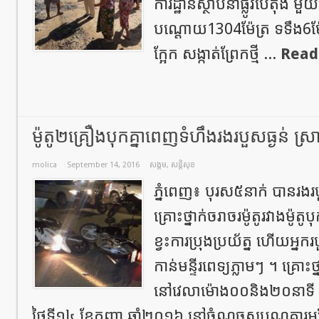
ការដ្ឋានស្ថាបនាផ្លូវបេតុង មួ
បណ្តោយ1304ម៉ែត្រ ទទឹង6ម៉ែត្
ក្អែក សង្កាត់ព្រែកថ្មី ...
Read
ម៉ូតូ២គ្រឿងបុកគ្នាពេញទំហឹងរងរបួសធ្ងន់ ស
molica
September 14, 2016
សង្គម
,
សន្តិសុខ
ភ្នំពេញ៖ បុរស៥នាក់ បានរង
គ្រោះថ្នាក់ចរាចរម៉ូតូរវាងម៉ូត
ខ្វះការប្រុងប្រយ័ត្ន ហើយអ្នករ
កាន់មន្ទីរពេទ្យភ្លាមៗ ។ គ្រ
នៅវេលាម៉ោង០០និង២០នាទី 
ថ្ងៃទី១៤ ខែកញ្ញា ឆ្នាំ២០១៦ នៅចំណុចស្តុបណូគារអូប