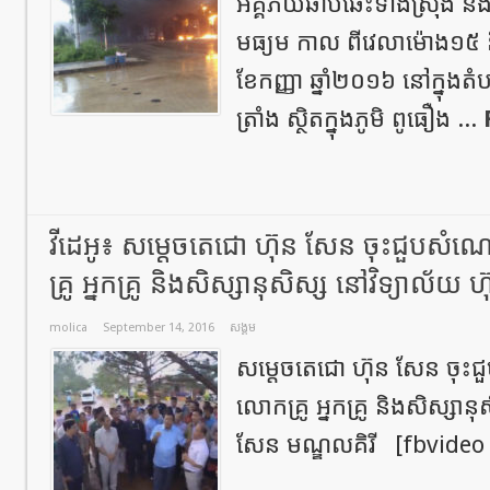
អគ្គិភ័យឆាបឆេះទាំងស្រុង ន
មធ្យម កាល ពីវេលាម៉ោង១៥ ន
ខែកញ្ញា ឆ្នាំ២០១៦ នៅក្នុងតំ
ត្រាំង ស្ថិតក្នុងភូមិ ពូធឿង ...
វីដេអូ៖ សម្តេចតេជោ ហ៊ុន សែន ចុះជួ
គ្រូ អ្នកគ្រូ និងសិស្សានុសិស្ស នៅវិទ្យាល័យ
molica
September 14, 2016
សង្គម
សម្តេចតេជោ ហ៊ុន សែន ច
លោកគ្រូ អ្នកគ្រូ និងសិស្សាន
សែន មណ្ឌលគិរី [fbvideo