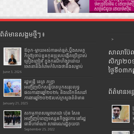
ព័ត៌មានសង្គមថ្មីៗ ៖
>
ឪពុក-ម្ដាយអស់ការអត់ធ្មត់,ប្ដឹងសមត្ថ
សាលាប៊ែលធ
កិច្ចឱ្យចាប់ខ្លួនកូនប្រុសបង្កើតប្រើប្រាស់
សិក្សា២
គ្រឿងញៀន ក្នុងករណីហិង្សាដោយ
ចេតនានិងគំរាមកំហែងថានឹងសម្លាប់
ថ្ងៃទី០៣ក
June 3, 2026
រដ្ឋមន្រ្តី​ នេត្រ​ ភក្ត្រា​
អញ្ជើញបើកសន្និបាតបូកសរុបលទ្ធ
ព័ត៌មានអន្
ផលការងារឆ្នាំ២០២៤ និងលើកទិសដៅ
ការងារឆ្នាំ២០២៥របស់​ក្រសួង​ព័ត៌មាន​
January 21, 2025
សកម្មភាពសម្តេចតេជោ ហ៊ុន សែន
អញ្ជើញបំពេញទស្សនកិច្ចផ្លូវការ នៅរដ្ឋ
ធានីហាវ៉ាណា សាធារណរដ្ឋគុយបា
September 25, 2022