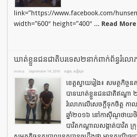
link=”https://www.facebook.com/hunse
width=”600″ height=”400″ ...
Read More
ឃាត់ខ្លួនជនជាតិបរទេស២នាក់ពាក់ព័ន្ធរំលោភល
molica
September 14, 2016
សង្គម
,
សន្តិសុខ
ខេត្តស្វាយរៀង៖ សមត្ថកិច្ចន
បានឃាត់ខ្លួនជនជាតិឥណ្ឌា
រំលោភលើសេចក្ដីទុកចិត្ត កាល
ឆ្នាំ២០១៦ នៅកាស៊ីណូថាយថិនឃ
បាវិតកណ្តាលសង្កាត់បាវិត ក្រ
សមត្ថកិច្ចនគរបាលខេត្តបានឲ្យដឹងថា មានករណីឆ