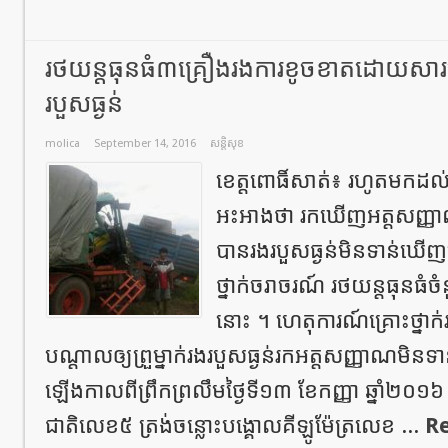
រថយន្តធុនធំ៣គ្រឿងរងការខូចខាតដោយសារបុកតក
របួសធ្ងន់
molica
September 14, 2016
សន្តិសុខ
ខេត្តពោធិ៍សាត់៖ រហូតមកដល់
អះអាងថា រកឃើញអត្តសញ្ញាណព
បានរងរបួសធ្ងន់មិនទាន់ឃើញ
ថ្នាក់ចរាចរណ៍ រថយន្តធុនធំច
នោះ ។ ហេតុការណ៍គ្រោះថ្នាក់រ
បណ្ដាលឲ្យព្រួម្នាក់រងរបួសធ្ងន់រកអត្តសញ្ញាណម
ឡើងកាលពីព្រឹកព្រលឹមថ្ងៃទី១៣ ខែកញ្ញា ឆ្នាំ២០១៦
ជាតិលេខ៥ ត្រង់ចន្លោះបង្គោលគីឡូម៉ែត្រលេខ ...
R