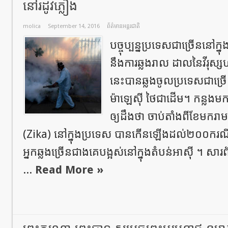
នៅរដូវភ្លៀង
molica
September 14, 2016
ព័ត៌មានអន្តរជាតិ
បច្ចុប្បន្នប្រទេសជាច្រើននៅក
នឹងការឆ្លងរាល ដាលនៃវីរុស្
នេះបានឆ្លងចូលប្រទេសជាច្រើនក
ម៉ាឡេស៊ី ថៃជាដើម។ កន្លង
ឲ្យដឹងថា ចាប់តាំងពីខែមករាមក
(Zika) នៅក្នុងប្រទេស បានកើនឡើងដល់២០០ករណ
អ្នកឆ្លងច្រើនជាងគេបង្អស់នៅក្នុងតំបន់អាស៊ី ។ សារព
...
Read More »