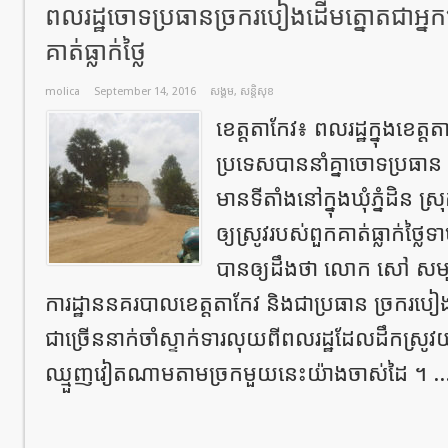
ពលរដ្ឋចោទប្រធានច្រករបៀងដើមត្នោតជាអ្នកធ្វ
គាត់ធ្លាក់ថ្លៃ
molica
September 14, 2016
សង្គម
,
សន្តិសុខ
ខេត្តតាកែវ៖ ពលរដ្ឋក្នុងខេត្ត
ប្រទេសបាននាំគ្នាចោទប្រធា
មានទីតាំងនៅក្នុងឃុំភ្នំដិន ស្រុ
ឲ្យស្រូវរបស់ពួកគាត់ធ្លាក់ថ្
បានឲ្យដឹងថា លោក សៅ សម្បត្
ការដ្ឋាននគរបាលខេត្តតាកែវ និងជាប្រធាន ច្រករបៀង
ជាច្រើននាក់ចាំស្ទាក់ទារលុយពីពលរដ្ឋដែលដឹកស្រូ
ឈ្មួញវៀតណាមតាមច្រកមួយនេះយ៉ាងចាស់ដៃ ។ ..