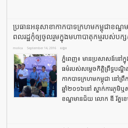
ប្រធានអនុសាខាកាកបាទក្រហមកម្ពុជាខណ្ឌ
ពលរដ្ឋកុំឲ្យចូលរួមក្នុងមហាបាតុកម្មរបស់បក្ស
molica
September 14, 2016
សង្គម
ភ្នំពេញ៖ មានប្រសាសន៍នៅក្
ធម៌របស់សម្តេចកិតិ្តព្រឹទ្ធបណ្ឌ
កាកបាទក្រហមកម្ពុជា នៅព្រឹក
ឆ្នាំ២០១៦នៅ ស្នាក់ការភូមិឬស
ខណ្ឌមានជ័យ លោក ឌី រ័ត្នខេ