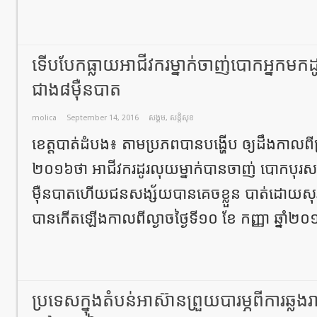
ទើបបែកធ្លាយអាជីវករម្នាក់ចាញ់បោកអ្នកមក
ជាង៨ម៉ឺនបាត
molica
September 14, 2016
សង្គម
,
សន្តិសុខ
ខេត្តបាត់ដំបង៖ តាមប្រភពបានបង្ហើប ឲ្យដឹងកាលពីព្រឹ
២០១៦ថា អាជីវករដូរលុយម្នាក់បានចាញ់ បោកបុរស
ម៉ឺនបាតហើយជនសង្ស័យបានគេចខ្លួន បាត់ដោយសុ
បានកើតឡើងកាលពីល្ងាចថ្ងៃទី១០ ខែ កញ្ញា ឆ្នាំ២០
ប្រទេសក្នុងតំបន់អាស៊ានព្រួយបារម្ភពីការឆ្ល