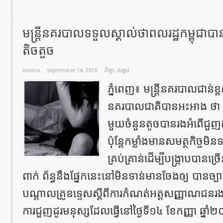
មន្ត្រីនគរបាលទទួលស្គាល់ថាពលរដ្ឋកម្ពុជាបា
តិចតួច
molica
September 14, 2016
កីឡា
,
សង្គម
ភ្នំពេញ៖ មន្ត្រីនគរបាលជាន់ខ្ព
នគរបាលជាតិបានអះអាង ថា កន
មួយចំនួនតូចបានរងអំពើជួញដូរ
ប៉ុន្តែកម្លាំងមានសមត្ថកិច្ច
គ្រប់គ្រាន់ដើម្បីបង្ក្រាបបា
ពាក់ ព័ន្ធនឹងផ្នែកនេះនៅមិនទាន់មានចែងឲ្យ បានច្បាស
បណ្តាលគ្រូឧទ្ទេសស្តីពីការកំណត់អត្តសញ្ញាណជនរ
ការជួញដូរមនុស្សដែលធ្វើនៅថ្ងៃទី១៤ ខែកញ្ញា ឆ្នាំ