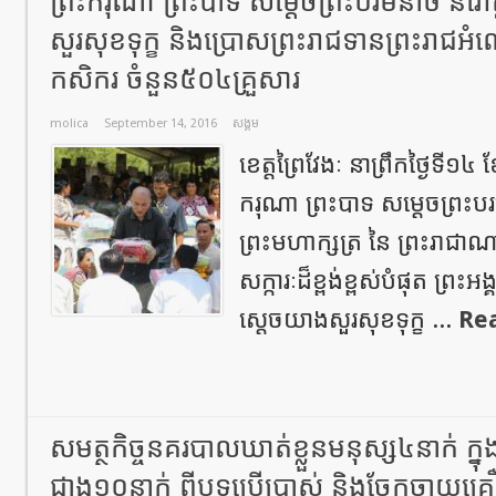
ព្រះ​ករុណា​ ព្រះបាទ​ សម្ដេច​ព្រះ​បរម​នាថ​ នរោ
សួរសុខទុក្ខ​ និងប្រោសព្រះរាជទានព្រះរាជអ
កសិករ​ ចំនួន​៥០៤គ្រួសារ​
molica
September 14, 2016
សង្គម
ខេត្តព្រៃវែងៈ នាព្រឹកថ្ងៃទី១៤ 
ករុណា ព្រះបាទ សម្ដេចព្រះប
ព្រះមហាក្សត្រ នៃ ព្រះរាជាណ
សក្ការៈដ៏ខ្ពង់ខ្ពស់បំផុត ព្រះ
ស្តេចយាងសួរសុខទុក្ខ ...
Re
សមត្ថកិច្ចនគរបាលឃាត់ខ្លួនមនុស្ស៤នាក់ ក្
ជាង១០នាក់ ពីបទប្រើប្រាស់ និងចែកចាយគ