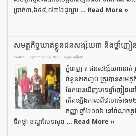
ប្រាក់៣,៦៩៩,៧៣២ដុល្លារ ...
Read More »
សមត្ថកិច្ចឃាត់ខ្លួនជនសង្ស័យ៣ និងថ្នាំញៀ
molica
September 14, 2016
សង្គម
,
សន្តិសុខ
ភ្នំពេញ ៖ ជនសង្ស័យ៣នាក់ រ
ចំនួន២កញ្ចប់ ត្រូវបានសមត្ថកិច
ឆែកឆេរឃើញមានថ្នាំញៀននៅជ
កើតឡើងកាលពីវេលាម៉ោង១២ន
កញ្ញា ឆ្នាំ២០១៦ នៅចំណុចភូម
ទឹកថ្លា ខណ្ឌសែនសុខ ...
Read More »