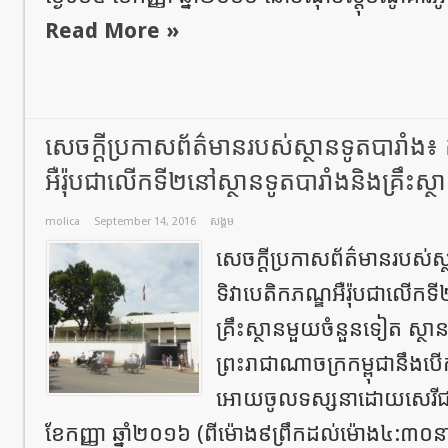
Read More »
សេចក្ដីប្រកាសព័ត៌មានរបស់ស្ថានទូតបារាំង៖ ក
អឺរ៉ុបជាលើកទី២នៅស្ថានទូតបារាំងនិងគ្រឹះស
molica
September 14, 2016
សង្គម
សេចក្ដីប្រកាសព័ត៌មានរបស់ស្ថា
ទិវាបេតិកភណ្ឌអឺរ៉ុបជាលើកទី
គ្រឹះស្ថានមួយចំនួនទៀត ស្ថានទ
ព្រះរាជាណាចក្រកម្ពុជានឹង
អោយចូលទស្សនាដោយសេរីជា
ខែកញ្ញា ឆ្នាំ២០១៦ (ពីម៉ោង៩ព្រឹកដល់ម៉ោង៤:៣០នា