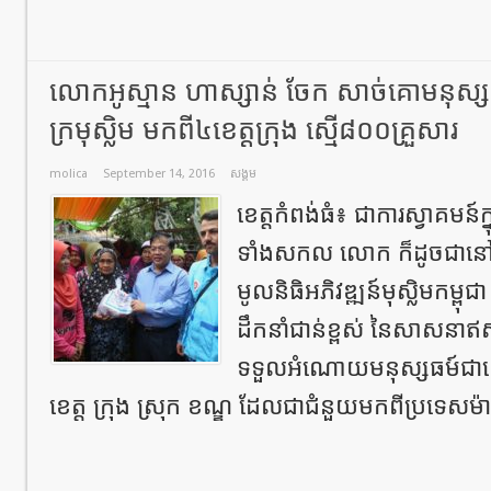
លោកអូស្មាន ហាស្សាន់ ចែក សាច់គោមនុស្សធម
ក្រមុស្លិម មកពី៤ខេត្ដក្រុង ស្មើ៨០០គ្រួសារ
molica
September 14, 2016
សង្គម
ខេត្តកំពង់ធំ៖ ជាការស្វាគមន៍ក្ន
ទាំងសកល លោក ក៏ដូចជានៅកម
មូលនិធិអភិវឌ្ឍន៍មុស្លិមកម
ដឹកនាំជាន់ខ្ពស់ នៃសាសនាឥស
ទទួលអំណោយមនុស្សធម៍ជាគោប
ខេត្ត ក្រុង ស្រុក ខណ្ឌ ដែលជាជំនួយមកពីប្រទេសម៉ា