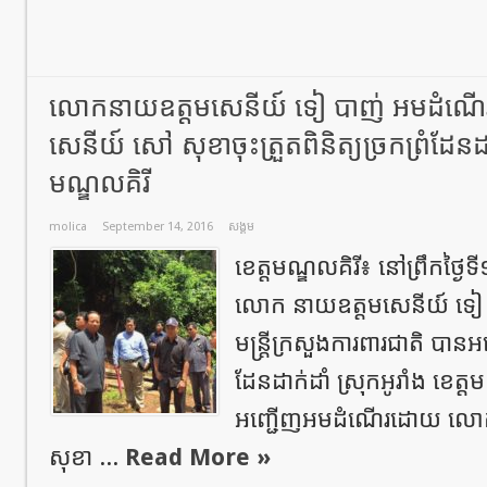
លោកនាយឧត្តមសេនីយ៍ ទៀ បាញ់ អមដំ
សេនីយ៍ សៅ សុខាចុះត្រួតពិនិត្យច្រកព្រំដែនដាក
មណ្ឌលគិរី
molica
September 14, 2016
សង្គម
ខេត្តមណ្ឌលគិរី៖ នៅព្រឹកថ្ងៃទ
លោក នាយឧត្តមសេនីយ៍ ទៀ បាញ
មន្ត្រីក្រសួងការពារជាតិ បានអញ
ដែនដាក់ដាំ ស្រុកអូរាំង ខេត្
អញ្ជើញអមដំណើរដោយ លោក
សុខា ...
Read More »