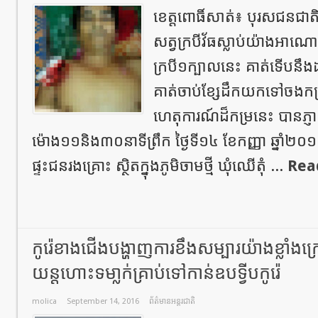
ខេត្តពោធិ៍សាត់៖ បុរសជនជាតិខ្ម
សត្វក្របីវ័ធស្លាប់យ៉ាងអា
ក្របី១ក្បាលនេះ គាត់ទើបនឹ
គាត់ចាប់ខ្សែដឹកយកទៅចងកត្រូ
ហេតុការណ៍ដ៏កម្រនេះ បានភ្ញ
ម៉ោង១១និង៣០នាទីព្រឹក ថ្ងៃទី១៤ ខែកញ្ញា ឆ្នាំ២០
ផ្ទះជនរងគ្រោះ ស្ថិតក្នុងភូមិចាមថ្មី ឃុំឈើតុំ ...
Rea
កូរ៉េខាងជើងបង្ហាញការខឹងសម្បារយ៉ាងខ្លាំងក
យន្តហោះទមា្លក់គ្រាប់ទៅកាន់ឧបទ្វីបកូរ៉េ
molica
September 14, 2016
ព័ត៌មានអន្តរជាតិ