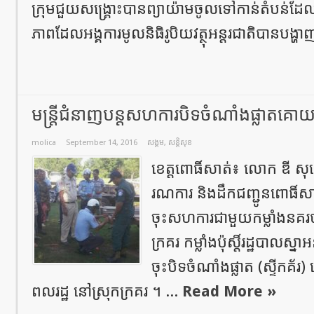
ក្រុមជួយសង្គ្រោះបានព្យាយ៉ាមចូលទៅកាន់តំបន់ដែលត្រ
ភាពដែលអង្គការមូលនិធិរូបិយវត្ថុអន្តរជាតិបានបង្ហា
មន្រ្តីជំនាញបន្តសហការបិទចំណាំងផ្លាតគោយន្
molica
September 14, 2016
សង្គម
,
សន្តិសុខ
ខេត្តពោធិ៍សាត់៖ លោក ឌី សុខ
រណការ និងដឹកជញ្ជូនពោធិ៍សាត់
ចុះសហការជាមួយកម្លាំងនគរបា
ក្រគរ កម្លាំងប៉ុស្តិ៍រដ្ឋបាលស្នាអន
ចុះបិទចំណាំងផ្លាត (ស្ទីកគ័រ) 
ពលរដ្ឋ នៅស្រុកក្រគរ ។ ...
Read More »