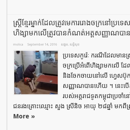
ស្រ្តីខ្មែរម្នាក់ដែលត្រូវមេការរោងចក្រនៅប្រទេស
ហិង្សាមកលើត្រូវបានកំណត់អត្តសញ្ញាណប
molica
September 14, 2016
សង្គម
,
សន្តិសុខ
ប្រទេសកូរ៉េៈ ករណីដែលមានស្រ្តី
ចក្រប្រើអំពើហិង្សាមកលើ ដែល
និងចែកចាយនៅលើ ហ្វេសប៊ុក
សញ្ញាណបានហើយ ។ នេះបើតាម
របស់អគ្គរាជទូតកម្ពុជាប្រចាំន
ជនរងគ្រោះឈ្មោះ សួង ស្រីនិច អាយុ ២៨ឆ្នាំ មកពីស្
More »