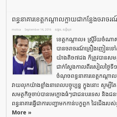
ពន្ធនាគារខេត្តកណ្តាលក្លាយជាកន្លែងចរាច
molica
September 14, 2016
សង្គម
,
សន្តិសុខ
ខេត្តកណ្តាល៖ ស្ត្រីវ័យចំណា
បានចរាចរណ៍គ្រឿងញៀនទៅកាន
យ៉ាងតិច៧ដង ក៏ត្រូវបានសមត្ថក
ជាក់ស្តែងកាលពីរសៀលថ្ងៃទី១
ចំណុចពន្ធនាគារខេត្តកណ្តា
វាយលុកយ៉ាងខ្លាំងនាពេលបច្ចុប្បន្ន ក្នុងនោះ សូម្បីតែ
សមត្ថកិច្ចចាប់បានមេក្លោងធំៗជាជនបរទេស និងជនជ
ពន្ធនាគារធ្វើជាការបញ្ជាមកកាន់បក្ខពួក ដៃជើងរបស់
More »