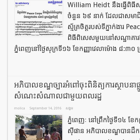
William Heidt នឹងធ្វើពិធី
ចំនួន ៦៩ នាក់ ដែលជាសមាជិកថ
ស្ម័គ្រចិត្តរបស់ទីភ្នាក់ងារ P
ពិធីពិសេសមួយនៅសណ្ឋាគារH
ភ្នំពេញនៅថ្ងៃសុក្រទី១៦ ខែកញ្ញាវេលាម៉ោង ៨:៣០ ព្
អភិបាលខណ្ឌច្បារអំពៅចុះពិនិត្យការស្ថាបនាផ្
សំណេះសំណាលជាមួយពលរដ្ឋ
molica
September 14, 2016
សង្គម
ភ្នំពេញៈ នៅព្រឹកថ្ងៃទី១៤ ខែ
ស៊ីផាន អភិបាលខណ្ឌបានដឹកនាំ