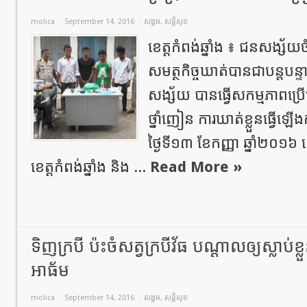
molica
September 14, 2016
សង្គម
,
សន្តិសុខ
ខេត្តកំពង់ឆ្នាំង ៖ ជនសង្ស័យច
សមត្ថកិច្ចឃាត់បានជាបន្តបន្ទ
សង្ស័យ បានធ្វើសកម្មភាពប្រ
ថ្នាំញៀន ការឃាត់ខ្លួនធ្វើ
ថ្ងៃទី១៣ ខែកញ្ញា ឆ្នាំ២០១៦
ខេត្តកំពង់ឆ្នាំង និង ...
Read More »
ទិញក្របី ប៉ះចំសត្វក្របីវ័ធ បណ្តាលឲ្យស្លា
អាធ័ម
molica
September 14, 2016
សង្គម
,
សន្តិសុខ