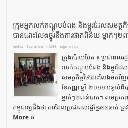
ក្រុមអ្នកលក់កណ្តូបបំពង និងម្ជូរដែលសមត្ថកិច្ច
បានដោះលែងថ្នូរនឹងការផាកពិន័យ ម្នាក់ៗ២ព
molica
September 14, 2016
សង្គម
,
សន្តិសុខ
ក្រុងប៉ោយប៉ែត ៖ ប្រជាពលរដ្
រលក់កណ្តូបបំពង និងម្ជូរដ
សមត្ថកិច្ចថៃដោះលែងមកវិញ
ខែកញ្ញា ឆ្នាំ ២០១៦ បន្ទាប់ព
ម្នាក់ៗ២ពាន់បាត។ តាមប្រភពព
កម្ពុជាឲ្យដឹងថា ការដែលប្រជាពលរដ្ឋខ្មែរ១១នាក់ ត្រូ
More »