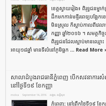
ខេត្តស្វាយរៀង៖ ពិរុទ្ធជនម្នាក់
ដឹកមកកាន់មន្ទីរពេទ្យបង្អ
មិនស្រួល ក៏ស្លាប់កាលពីវេលា
កញ្ញា ឆ្នាំ២០១៦ ។ សមត្ថកិច
ពិរុទ្ធជនដែលស្លាប់មានឈ្មោ
អាយុ១៨ឆ្នាំ មានទីលំនៅភូមិធ្លក ...
Read More 
សាលា​ដំបូង​រាជធានី​ភ្នំពេញ​ បើក​សវនាការ​សំណុំ
នៅ​ថ្ងៃទី​១៩​ ខែ​កញ្ញា
molica
September 14, 2016
សង្គម
,
សន្តិសុខ
ភ្នំពេញ: នៅព្រឹកថ្ងៃទី១៩ ខែ