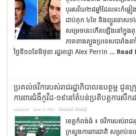
បុរសវ័យ២៨ឆ្នាំដែលទះកំផ្លៀងប
ជាប់គុក ៤ខែ និងព្យួរទោស១៤
សម្រេចនេះកើតឡើងនៅក្នុងតុ
ភាគខាងត្បូងប្រទេសបារាំងនាថ
ថ្ងៃទី១០ខែមិថុនា រដ្ឋអាជ្ញា Alex Perrin ...
Read 
ប្រគល់​ថវិការបស់រា​ជ​រដ្ឋាភិបាល​ឧបត្ថម្ភ ជូន​ក្រ
ការពារ​ជំងឺ​កូ​វីដ-១៩នៅតំបន់ប្រតិបត្តការសឹក
sopha kol
June 11, 2021
ព័ត៌មានជាតិ
,
ព័ត៌មានថ្មី
ខេត្តកំពង់ធំ ៖ ថវិកា​របស់​រាជ
ក្រសួងការពារជាតិ សម្រាប់ឧបត្ថ