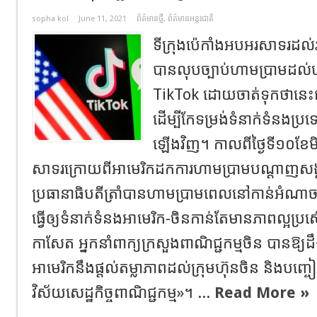
sopha kol
June 11, 2021
ព័ត៌មានថ្មី
,
ព័ត៌មានអន្តរជាតិ
ទីក្រុងប៉េកាំងអបអរសាទរដល់
បានលុបច្បាប់ហាមប្រាមដល
TikTok ដោយចាត់ទុកថានេះជា
ដើម្បីកែទម្រង់ទំនាក់ទំនងប្រ
ឡើងវិញ។ កាលពីថ្ងៃទី១០ខែមិថ
សាទរក្រោយពីអាមេរិកដកការហាមប្រាមបណ្តាញសង
ប្រធានាធិបតីត្រាំបានហាមប្រាមពេលនៅកាន់អំណ
ធ្វើឲ្យទំនាក់ទំនងអាមេរិក-ចិនកាន់តែមានភាពល្អប្រ
កាសែត អ្នកនាំពាក្យក្រសួងពាណិជ្ជកម្មចិន បានឱ្
អាមេរិកនឹងផ្តល់តម្លាភាពដល់ក្រុមហ៊ុនចិន និងប
វិស័យសេដ្ឋកិច្ចពាណិជ្ជកម្ម»។ ...
Read More »