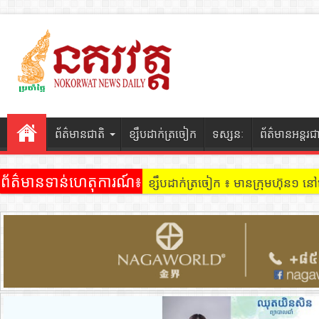
ព័ត៌មានជាតិ
ខ្សឹបដាក់ត្រចៀក
ទស្សនៈ
ព័ត៌មានអន្តរជ
ព័ត៌មានទាន់ហេតុការណ៍៖
ប្រជាពលរដ្ឋ រិះគន់អាជ្ញាធរសង្កាត់គយ