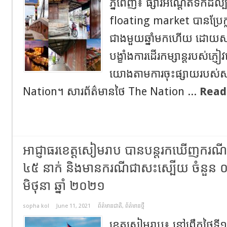
ភ្នំពេញ​៖​ ផ្សារអណ្តែតទឹក
floating market បានប្រែក្
ជាងមួយឆ្នាំមកហើយ ដោយសារ
បង្ខាំងការដើរកម្សាន្តរបស់ភ្ញ
យោងតាមការចុះផ្សាយរបស់ស
Nation។ សារព័ត៌មានថៃ The Nation​ ...
Read
អាជ្ញាធរខេត្តសៀមរាប បានបន្តរកឃើញករណីវិជ្
៤៥ នាក់ និងមានករណីជាសះស្បើយ ចំនួន ០៣
មិថុនា ឆ្នាំ ២០២១
sopha kol
June 11, 2021
ព័ត៌មានជាតិ
,
ព័ត៌មានថ្មី
ខេត្តសៀមរាប៖ នៅព្រឹកថ្ងៃទី