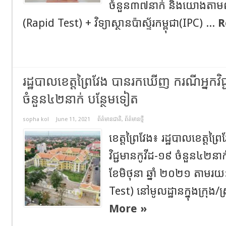
ចំនួន៣៧នាក់ និងយោងតាម
(Rapid Test) + វិទ្យាស្ថានប៉ាស្ទ័រកម្ពុជា(IPC) ...
R
រដ្ឋបាលខេត្តព្រៃវែង បានរកឃើញ ករណីអ្នកវិជ
ចំនួន៤២នាក់ បន្ថែមទៀត
sopha kol
June 11, 2021
ព័ត៌មានជាតិ
,
ព័ត៌មានថ្មី
ខេត្តព្រៃវែង៖ រដ្ឋបាលខេត្ត
វិជ្ជមានកូវីដ-១៩ ចំនួន៤២នា
ខែមិថុនា ឆ្នាំ ២០២១ តាមរយៈ
Test) នៅមូលដ្ឋានក្នុងក្រុង/ស
More »