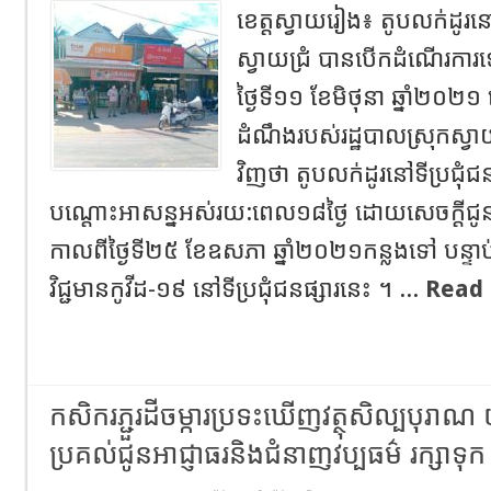
ខេត្តស្វាយរៀង៖ តូបលក់ដូរនៅ
ស្វាយជ្រំ បានបើកដំណើរកា
ថ្ងៃទី១១ ខែមិថុនា ឆ្នាំ២០២១
ដំណឹងរបស់រដ្ឋបាលស្រុកស្វ
វិញថា តូបលក់ដូរនៅទីប្រជុំជន
បណ្តោះអាសន្នអស់រយ:ពេល១៨ថ្ងៃ ដោយសេចក្តីជូន
កាលពីថ្ងៃទី២៥ ខែឧសភា ឆ្នាំ២០២១កន្លងទៅ បន្ទា
វិជ្ជមានកូវីដ-១៩ នៅទីប្រជុំជនផ្សារនេះ ។ ...
Read
កសិករភ្ជួរដីចម្ការប្រទះឃើញវត្ថុសិល្បបុរ
ប្រគល់ជូនអាជ្ញាធរនិងជំនាញវប្បធម៌ រក្សាទុក