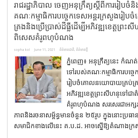
រាជរដ្ឋាភិបាល ចេញអនុក្រឹត្យស្ដីពីការរៀបចំនិ
គណៈកម្មាធិការបច្ចេកទេសអន្តរក្រសួងរៀ
គ្រងនិងប្រើប្រាស់ដីធ្លីដើម្បីអភិវឌ្ឍខេត្តព្រះ
ពិសេសគំរូពហុបំណង
sopha kol
June 11, 2021
ព័ត៌មានជាតិ
,
ព័ត៌មានថ្មី
ភ្នំពេញ៖ អនុក្រឹត្យនេះ កំណត់អ
ទៅរបស់គណៈកម្មាធិការបច្ចេ
រៀបចំគោលនយោបាយគ្រប់គ្រងនិង
អភិវឌ្ឍខេត្តព្រះសីហនុទៅជាត
គំរូពហុបំណង សរសេរជាអក្ស
ភាពនិងរចនាសម្ព័ន្ធមានចំនួន ២៥រូប ក្នុងនោះប្រធាន
សមាជិកខាងលើនេះ គ.ប.ដ. អាចស្នើឱ្យតំណាងក្រស