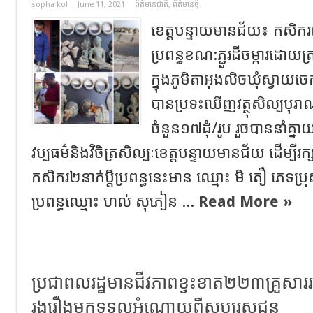
sopha kol
June 11, 2021
ព័ត៌មានជាតិ
,
ព័ត៌មានថ្មី
ខេត្តបន្ទាយមានជ័យ៖ កសិករពីរ
ប្រពន្ធខណ:ភ្ជួរដីចម្ការដោយត្
ក្នុងភូមិតាអុងលិចឃុំស្វាយច
បានប្រទះឃើញវត្ថុសិល្បបុរ
ចំនួន១៧ដុំ/រូប រួចបាននាំគ្ន
វប្បធម៌និងវិចិត្រសិល្បៈខេត្តបន្ទាយមានជ័យ ដើម្បីរក្
កសិករ២នាក់ប្តីប្រពន្ធនេះមាន ឈ្មោះ មិ តឿ ភេទប្រុស
ប្រពន្ធឈ្មោះ ហល់ សុភៀន ...
Read More »
ប្រជាពលរដ្ឋមានជីវភាពខ្វះខាត២២៣គ្រួសា
រុងរឿងមកទទួលអំណោយពីសប្បុរសជន