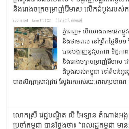
និងរោងចក្រចម្រាញ់រ៉ែមាស លើកដំបូងរបស់កម្ព
sopha kol
June 11, 2021
ព័ត៌មានជាតិ
,
ព័ត៌មានថ្មី
ភ្នំពេញ​៖ បេីយោង​តាមផេកផ្លូវ
និងថាមពល នៅព្រឹកថ្ងៃទី១១ 
បានបង្ហាញនូវរូបភាព ទិដ្ឋភាព
និងរោងចក្រចម្រាញ់រ៉ែមាស
ដំបូងរបស់កម្ពុជា នៅតំបន់អូរខ
បានសិក្សាស្រាវជ្រាវ ស្វែងរកអស់រយៈពេលប្រមាណ ១៤
លោកស្រី វេជ្ជបណ្ឌិត លី អៃឡាន តំណាងអ
ប្រចាំកម្ពុជា បានថ្លែងថា៖ “ពលរដ្ឋកម្ពុជា