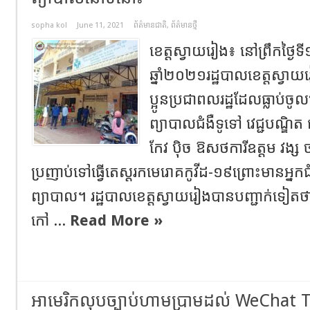
sopha kol
June 11, 2021
ព័ត៌មានជាតិ
,
ព័ត៌មានថ្មី
ខេត្តស្វាយរៀង៖ នៅព្រឹកថ្ងៃទ
ឆ្នាំ២០២១រដ្ឋបាលខេត្តស្វ
ប្អូនប្រជាពលរដ្ឋដែលធ្លាប់ចូល
ព្យាបាលជំងឺទូទៅ វេជ្ជបណ្ឌិត
កែវ ប៉ិច ឱសថការីឧត្ដម វង្ស 
ប្រញាប់ទៅធ្វេីតេស្តរកមេរោគកូវីដ-១៩ព្រោះមានអ្នកជ
ព្យាបាល។ រដ្ឋបាលខេត្តស្វាយរៀងបានបញ្ជាក់ទៀ
កៅ ...
Read More »
អាមេរិកលុបច្បាប់ហាមប្រាមដល់ WeChat 