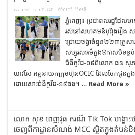
sopha kol
June 11, 2021
ព័ត៌មានជាតិ
,
ព័ត៌មានថ្មី
ភ្នំពេញ៖ ប្រជាពលរដ្ឋដែលមា
រស់នៅសហគមន៍បុរីរុងរឿង សង
ជ្រោយចង្វាចំនួន២២៣គ្រួ
សប្បុរសធម៌ក្នុងឱកាសបិទខ្ទ
ជំងឺកូវីដ-១៩ពីលោក ផន សុ
ឃាវសែ អគ្គនាយកក្រុមហ៊ុនOCIC ដែលចែកជូនក្នុងឱ
ដោយសារជំងឺកូវីដ-១៩ផង។ ...
Read More »
លោក​ សុខ​ ពេញវុធ​​ ករណី​ Tik Tok បង្ហោះ
ចេញពីកាដ្ឋានសំណង់ MCC ស្ថិតក្នុងតំបន់បឹ