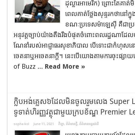
ដុល្លារអាមេរិក) ព្រោះតែគាត់ម
ពេលគាត់ថ្លែងសុន្ទរកថានៅក្
ខណៈប្រទេស​ម៉ាឡេស៊ី​ គឺជា
អនុវត្តច្បាប់យ៉ាងតឹងរឹងបំផុតចំពោះពលរដ្ឋណាដែលប
ណែនាំរបស់អាជ្ញាធរសុខាភិបាល បើទោះជាកំហុ
ចេតនាឬអចេតនាក្តី។​ នេះបើយោងតាមការចុះផ្សាយន
of Buzz ...
Read More »
ក្លិបអង់គ្លេស៦ដែលមិនចូលរួមលេង Supe
ទូទាត់ហិរញ្ញវត្ថុជាមួយក្របខ័ណ្ឌ Premier 
sopha kol
June 11, 2021
កីឡា
,
ព័ត៌មានថ្មី
,
ព័ត៌មានអន្តរជាតិ