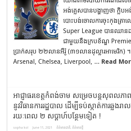
យោងតាមរបាយការណ៍ដែលច
អង់គ្លេសបានបង្ហាញថា ក្លិប
បោះបង់ចោលការចុះកុងត្រាលេ
Super League បានឈានដល់
ជាមួយនឹងក្របខ័ណ្ឌ Prem
ប្រាក់សរុប ២២លានអឺរ៉ូ (៣១លានដុល្លារអាមេរិក) ។
Arsenal, Chelsea, Liverpool, ...
Read Mor
អាជ្ញាធរខេត្តកំពង់ចាម សម្រេចបន្តសុពលភាព 
នូវវិធានការរដ្ឋបាល ដើម្បីទប់ស្កាត់ការឆ្លងរ
រយៈពេល ២ សប្តាហ៍បន្ថែមទៀត !
sopha kol
June 11, 2021
ព័ត៌មានជាតិ
,
ព័ត៌មានថ្មី