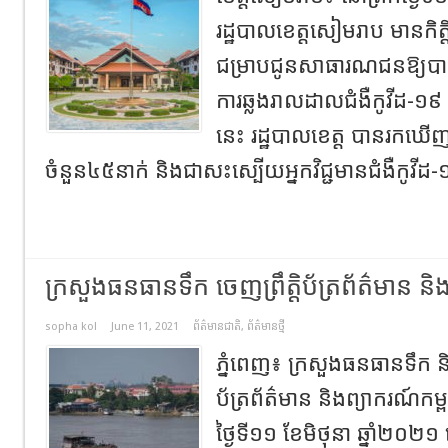
រដ្ឋបាលខេត្តសៀមរាប មានកិ
ជម្រាបជូនសាធារណជនឱ្យបានជ្រ
ការឆ្លងរាលដាលជំងឺកូវីដ-១៩
នេះ រដ្ឋបាលខេត្ត បានរកឃើញអ្ន
ចំនួន៤៥នាក់ និងជាសះស្បើយអ្នកវិជ្ជមានជំងឺកូវីដ-
ក្រសួងធនធានទឹក ចេញព្រឹត្តិប័ត្រព័ត៌មាន និ
sopha kol
June 11, 2021
ព័ត៌មានជាតិ
,
ព័ត៌មានថ្មី
ភ្នំពេញ៖ ក្រសួងធនធានទឹក ន
ប័ត្រព័ត៌មាន និងព្យាករណ៍កម
ថ្ងៃទី១១ ខែមិថុនា ឆ្នាំ២០២