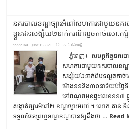
នគរបាលខណ្ឌច្បារអំពៅសហការជាមួយនគរ
ខ្លួនជនសង្ស័យ២នាក់ករណីលួចកាច់សោ.កម៉ូតូ
sopha kol
June 11, 2021
ព័ត៌មានជាតិ
,
ព័ត៌មានថ្មី
ភ្នំពេញ៖ សមត្ថកិច្ចនគរប
សហការជាមួយនគរបាលខណ្ឌចំក
សង្ស័យ២នាក់ពីបទលួចកាច់ស
ម៉ោង១១និង៣០នាទីយប់ថ្ងៃទី
នៅចំណុចមុខផ្ទះលេខ១១៧ ផ្
សង្កាត់ច្បារអំពៅ២ ខណ្ឌច្បារអំពៅ ។ លោក គាន់ ឌ
ទទួលផែនព្រហ្មទណ្ឌខណ្ឌបានឱ្យដឹងថា ...
Read 