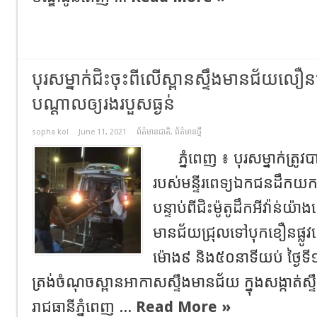
បុរសម្នាក់ជិះចុះពីលេីស្ពានស្ទឹងមានជ័យលឿ
បណ្ដាលឲ្យរងរបួសធ្ងន់
sopha kol
June 11, 2021
ព័ត៌មានជាតិ
,
ព័ត៌មានថ្មី
ភ្នំពេញ​ ៖​ បុរសម្នាក់ត្រូវប
របស់មន្ទីរពេទ្យឯកជនដឹកយក
បន្ទាប់ពីជិះម៉ូតូដឹកអីវ៉ាន់យ
មានជ័យ​ជ្រុលទៅបុកខឿនផ្លូ
ម៉ោង៩​ និង៥០នាទីយប់​ ថ្ងៃទី១
ត្រង់ចំណុចស្ពានអាកាសស្ទឹងមានជ័យ​ ក្នុងសង្កាត់
រាជធានីភ្នំពេញ​ ...
Read More »