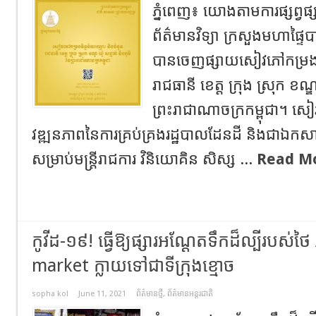
ភ្នំពេញ៖ យោងតាមការផ្សព្វ
ព័ត៌មានវិទ្យា ក្រសួងមហាផ្ទៃ
បានចេញផ្សាយ​សៀវភៅ​កម្រង​ទិន
រាជធានី​ ខេត្ត​ ក្រុង​ ស្រុក​ ខណ្ឌ​ 
ព្រះរាជាណាចក្រ​កម្ពុជា​។ សៀវភៅ​
វឌ្ឍនភាព​នៃ​ការ​គ្រប់គ្រង​រដ្ឋបាល​ដែនដី​ និង​ជា​ឯកសារ​
សម្រាប់​មន្ត្រីរាជការ​ វិនិយោគិន​ សិស្ស​ ...
Read M
កូវីដ-១៩! ធ្វើ​ឱ្យ​ផ្សារអណ្តែតទឹកដ៏ល្បីរបស
market​ ក្លាយទៅជាទីក្រុងខ្មោច
sopha kol
June 11, 2021
ព័ត៌មានថ្មី
,
ព័ត៌មានអន្តរជាតិ