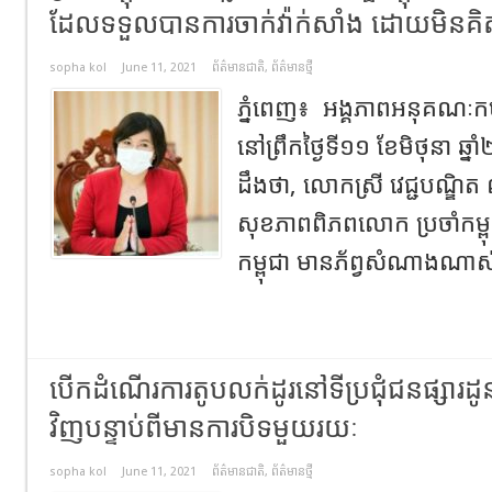
ដែលទទួលបានការចាក់វ៉ាក់សាំង ដោយមិនគិតថ
sopha kol
June 11, 2021
ព័ត៌មានជាតិ
,
ព័ត៌មានថ្មី
ភ្នំពេញ៖ អង្គភាពអនុគណៈកម្ម
នៅព្រឹកថ្ងៃទី១១ ខែមិថុនា ឆ
ដឹងថា, លោកស្រី វេជ្ជបណ្ឌិ
សុខភាពពិភពលោក ប្រចាំកម្ពុ
កម្ពុជា មានភ័ព្វសំណាងណាស់
បើកដំណើរការតូបលក់ដូរនៅទីប្រជុំជនផ្សារដូ
វិញបន្ទាប់ពីមានការបិទមួយរយៈ
sopha kol
June 11, 2021
ព័ត៌មានជាតិ
,
ព័ត៌មានថ្មី