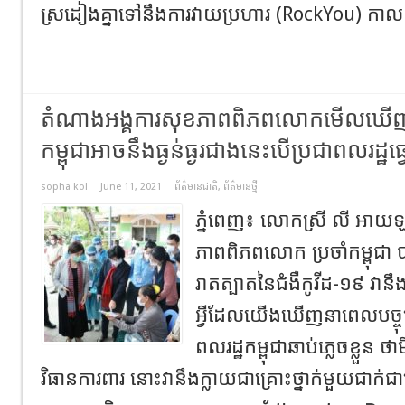
ស្រដៀងគ្នាទៅនឹងការវាយប្រហារ (RockYou) កាលពីឆ្
តំណាងអង្គការសុខភាពពិភពលោកមើលឃើញថា
កម្ពុជាអាចនឹងធ្ងន់ធ្ងរជាងនេះបើប្រជាពលរដ្ឋ
sopha kol
June 11, 2021
ព័ត៌មានជាតិ
,
ព័ត៌មានថ្មី
ភ្នំពេញ៖ លោកស្រី លី អាយ
ភាពពិភពលោក ប្រចាំកម្ពុជា 
រាតត្បាតនៃជំងឺកូវីដ-១៩ វាន
អ្វីដែលយើងឃើញនាពេលបច្ចុប្
ពលរដ្ឋកម្ពុជាឆាប់ភ្លេចខ្លួន 
វិធានការពារ នោះវានឹងក្លាយជាគ្រោះថ្នាក់មួយជាក់