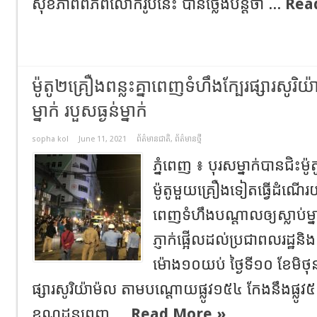
សុខភាពពិភពលោករូបនេះ បានថ្លែងបន្ដថា ...
Rea
ម៉ូតូ២គ្រឿងពន្លះគ្នាពេញទំហឹងក្បែរផ្សារសូរិយ៉
ម្នាក់​ របួសធ្ងន់ម្នាក់​
sopha kol
June 11, 2021
ព័ត៌មានជាតិ
,
ព័ត៌មានថ្មី
ភ្នំពេញ​ ៖​ បុរសម្នាក់បានជិះម៉ូតូ
ម៉ូតូមួយគ្រឿងទៀតធ្វេីដំណ
ពេញទំហឹងបណ្ដាលឲ្យស្លាប់​ម្នាក់​
ភ្ញាក់ផ្អេីលដល់ប្រជាពលរដ្ឋ​និ
ម៉ោង១០យប់ ថ្ងៃទី១០ ខែមិថុនា
ផ្សារសូរិយ៉ាម៉ល តាមបណ្ដោយផ្លូវ១៥៤ កែងនឹងផ្លូវ៥៣​ ក
ខណ្ឌដូនពេញ ...
Read More »