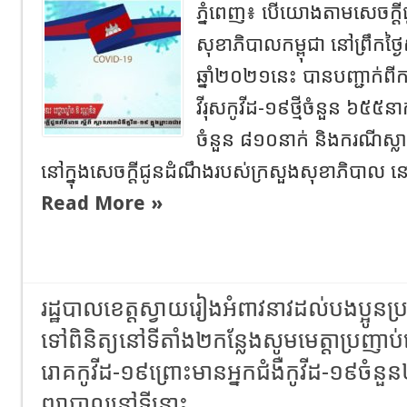
ភ្នំពេញ៖ បើ​យោងតាមសេចក្ដ
សុខាភិបាលកម្ពុជា នៅព្រឹកថ្ងៃ
ឆ្នាំ២០២១នេះ​ បានបញ្ជាក់ពី
វីរុសកូវីដ-១៩ថ្មី​ចំនួន​ ៦៥
ចំនួន ៨១០នាក់ និងករណីស្លាប
នៅក្នុង​សេចក្ដីជូនដំណឹងរបស់ក្រសួងសុខាភិបាល​ នៅថ្
Read More »
រដ្ឋបាលខេត្តស្វាយរៀងអំពាវនាវដល់បងប្អូនប្
ទៅពិនិត្យនៅទីតាំង២កន្លែងសូមមេត្តាប្រញាប់ទ
រោគកូវីដ-១៩ព្រោះមានអ្នកជំងឺកូវីដ-១៩ចំនួន
ព្យាបាលនៅទីនោះ