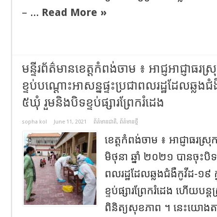
– ...
Read More »
មន្ទីរព័ត៌មានខេត្តកំពង់ចាម ៖ អាជ្ញអាជ្ញាធរស្រុ
ខ្ទប់​បណ្ដោះអាសន្ន​ផ្ទះ​ប្រជាពលរដ្ឋ​ដែល​ឆ្លង​ជំងឺ​
៥​ឃុំ រួម​និង​បិទ​ខ្ទប់​ផ្សារ​ព្រែក​រំដេង
sopha kol
June 11, 2021
ព័ត៌មានជាតិ
,
ព័ត៌មានថ្មី
ខេត្តកំពង់ចាម ៖ អាជ្ញាធរ​ស្រុក​
មិថុនា ឆ្នាំ ២០២១ បាន​ចុះ​បិទ​ខ
ពលរដ្ឋ​ដែល​ឆ្លង​ជំងឺ​កូ​វីដ​-១៩ ក្ន
ខ្ទប់​ផ្សារ​ព្រែក​រំដេង ហើយ​បន្ត​ស្
ពិនិត្យ​សុខភាព ។ នេះយោងតាម