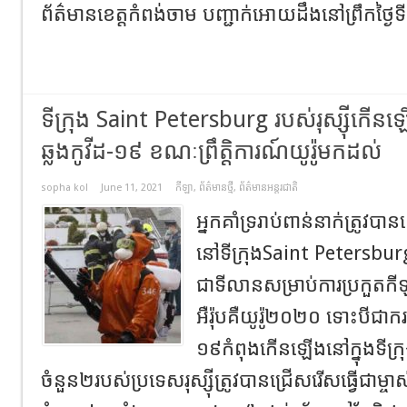
ព័ត៌មានខេត្តកំពង់ចាម បញ្ជាក់អោយដឹងនៅព្រឹកថ្ងៃទ
ទីក្រុង Saint Petersburg របស់រុស្ស៊ីកើនឡើ
ឆ្លងកូវីដ-១៩ ខណៈព្រឹត្តិការណ៍យូរ៉ូមកដល់
sopha kol
June 11, 2021
កីឡា
,
ព័ត៌មានថ្មី
,
ព័ត៌មានអន្តរជាតិ
អ្នកគាំទ្ររាប់ពាន់នាក់ត្រូវ
នៅទីក្រុងSaint Petersburg 
ជាទីលានសម្រាប់ការប្រកួតកី
អឺរ៉ុបគឺយូរ៉ូ២០២០ ទោះបីជាករ
១៩កំពុងកើនឡើងនៅក្នុងទីក្រ
ចំនួន២របស់ប្រទេសរុស្ស៊ីត្រូវបានជ្រើសរើសធ្វើជាម្ចាស