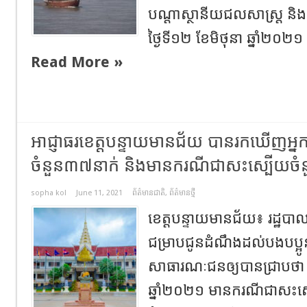
បណ្តាស្ថានីយជលសាស្ត្រ និង
ថ្ងៃទី១២ ខែមិថុនា ឆ្នាំ២០២១ 
Read More »
អាជ្ញាធរខេត្តបន្ទាយមានជ័យ បានរកឃើញអ្នកវិជ
ចំនួន៣៧នាក់ និងមានករណីជាសះស្បើយចំ
sopha kol
June 11, 2021
ព័ត៌មានជាតិ
,
ព័ត៌មានថ្មី
ខេត្តបន្ទាយមានជ័យ៖ រដ្ឋបា
ជម្រាបជូនដំណឹងដល់បងបប្អូន
សាធារណៈជនឲ្យបានជ្រាបថា ន
ឆ្នាំ២០២១ មានករណីជាសះស្ប