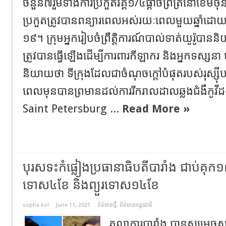
ចំនួន៧រួមទាំងការប្រកួតវគ្គ១/៤ផ្តាច់ព្រ័ត្រនៅខែមិថុ
ប្រកួតត្រូវបានពន្យារពេលអស់រយៈពេលមួយឆ្នាំដោយស
១៩។ ក្រុមអ្នករៀបចំព្រឹត្តិការណ៍បាល់ទាត់យូរ៉ូបាន
ត្រូវបានធ្វើឡើងដើម្បីការពារកីឡាករ និងអ្នកទស្សនា ប៉ុន
និយាយថា ទីក្រុងដែលជាចំណុចក្តៅបំផុតរបស់រុស្ស៊ីបន្ទ
ពេលមុនបានព្រមានដល់ការរីករាលដាលឆ្លងជំងឺកូវីដ
Saint Petersburg ...
Read More »
បុរសទះកំផ្លៀងប្រធានាធិបតីបារាំង ជាប់គុក
ទោស៤ខែ និងព្យួរទោស១៤ខែ
sopha kol
June 11, 2021
ព័ត៌មានថ្មី
,
ព័ត៌មានអន្តរជាតិ
តុលាការបារាំង បានសម្រេ