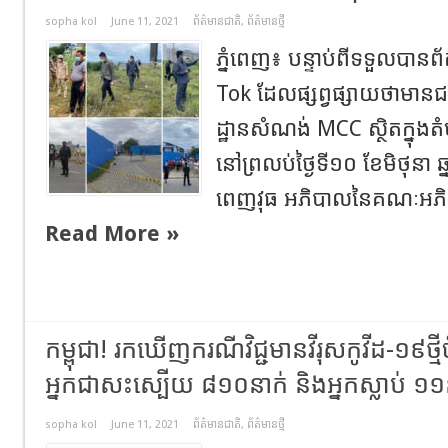
sopha kol
June 11, 2021
ព័ត៌មានជាតិ
,
ព័ត៌មានថ្មី
ភ្នំពេញ​៖​ បន្ទាប់ពីទទួលបានព
Tok ដែលផ្សព្វផ្សាយថាមាន
ដ្ឋានសំណង់ MCC ស្ថិតក្នុងត
នៅ​ព្រលប់​ថ្ងៃទី​១០​ ​ខែមិថុន
ពេញវុធ អភិបាលនៃគណៈអភិ
Read More »
កម្ពុជា!​ រកឃេីញករណីវិជ្ជមានវីរុសកូវីដ-១៩ថ្
អ្នក​ជាសះស្បើយ​ ៨១០នាក់​ និងអ្នក​ស្លាប់​ ១១
sopha kol
June 11, 2021
ព័ត៌មានជាតិ
,
ព័ត៌មានថ្មី