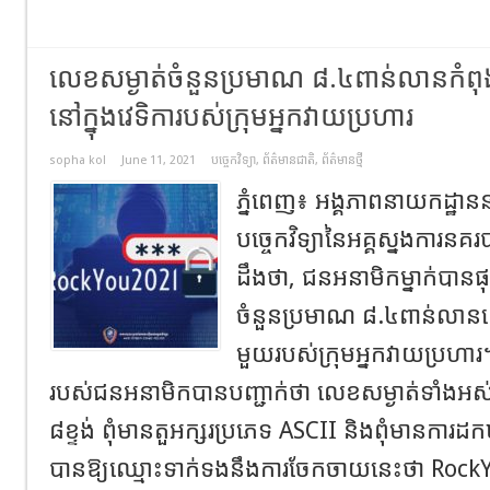
លេខសម្ងាត់ចំនួនប្រមាណ ៨.៤ពាន់លានកំពុ
នៅក្នុងវេទិការបស់ក្រុមអ្នកវាយប្រហារ
sopha kol
June 11, 2021
បច្ចេកវិទ្យា
,
ព័ត៌មានជាតិ
,
ព័ត៌មានថ្មី
ភ្នំពេញ៖ អង្គភាពនាយកដ្ឋា
បច្ចេកវិទ្យានៃអគ្គស្នងការនគ
ដឹងថា, ជនអនាមិកម្នាក់បា
ចំនួនប្រមាណ ៨.៤ពាន់លានន
មួយរបស់ក្រុមអ្នកវាយប្រហា
របស់ជនអនាមិកបានបញ្ជាក់ថា លេខសម្ងាត់ទាំងអស់
៨ខ្ទង់ ពុំមានតួអក្សរប្រភេទ ASCII និងពុំមានការ
បានឱ្យឈ្មោះទាក់ទងនឹងការចែកចាយនេះថា Roc