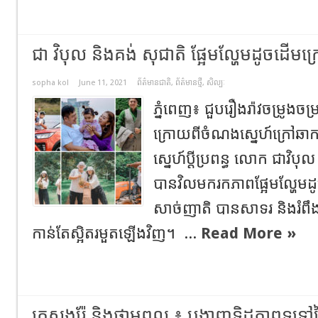
ជា វិបុល និងគង់ សុជាតិ ផ្អែមល្ហែមដូចដើមក
sopha kol
June 11, 2021
ព័ត៌មានជាតិ
,
ព័ត៌មានថ្មី
,
សិល្បៈ
ភ្នំពេញ៖ ជួបរឿងរ៉ាវចម្រូង
ក្រោយពីចំណងស្នេហ៍ក្រៅឆ
ស្នេហ៍ប្តីប្រពន្ធ លោក ជាវិបុ
បានវិលមករកភាពផ្អែមល្ហែមដូ
សាច់ញាតិ បានសាទរ និងរំពឹ
កាន់តែស្អិតរមួតឡើងវិញ។ ...
Read More »
ក្រសួងរ៉ែ និងថាមពល ៖​ បង្ហាញទិដ្ឋភាពទូទៅន