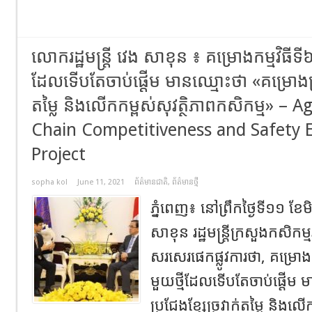
លោករដ្ឋមន្ត្រី វេង សាខុន ៖ គម្រោងកម្មវិធីទី
ដែលទើបតែចាប់ផ្តើម មានឈ្មោះថា «គម្រោងប្រ
តម្លៃ និងលើកកម្ពស់សុវត្ថិភាពកសិកម្ម» – A
Chain Competitiveness and Safety
Project
sopha kol
June 11, 2021
ព័ត៌មានជាតិ
,
ព័ត៌មានថ្មី
ភ្នំពេញ៖ នៅព្រឹកថ្ងៃទី១១ ខ
សាខុន រដ្ឋមន្ត្រីក្រសួងកសិកម
សរសេរផេកផ្លូវការថា, គម្រោងក
មួយថ្មីដែលទើបតែចាប់ផ្តើម 
ប្រជែងខ្សែច្រវាក់តម្លៃ និងលើ