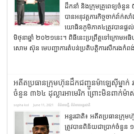
ដឹកនាំ និង​ក្រុមគ្រូពេទ្យ​ចំនួន
បាន​អនុវត្ត​ភារកិច្ច​ចាក់​វ៉ាក់សាំ
យោធិនភូមិភាគ៤ត្រូវបានផ្តល
មិថុនា​ឆ្នាំ ២០២១​នេះ។ ពិធីនេះប្រព្រឹត្តទៅក្រោម
សោម ស៊ុន មេបញ្ជាការ​តំបន់​ប្រតិបត្តិការ​សឹក​រង​កំពង
អតីតប្រធានក្រុមហ៊ុនដឹកជញ្ជូនម៉ាឡេស៊ីម្នាក់​
ចំនួន ៣៦៤ ដុល្លារអាមេរិក ព្រោះមិនពាក់ម៉
sopha kol
June 11, 2021
ព័ត៌មានថ្មី
,
ព័ត៌មានអន្តរជាតិ
អន្តរជាតិ​៖​ អតីតប្រធានក្រុមហ៊
ត្រូវបានពិន័យជាប្រាក់ចំនួន