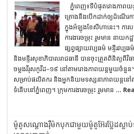
ភ្នំពេញ៖ទីបំផុតរោងភាពយន្
គ្រោងនឹងបើកដាក់ឲ្យដំណើរក
ក្នុងអំឡុងខែសីហានេះ។ ការបញ្ជ
ការងារចម្រុះ រួមមាន នាយកដ្
ផ្សព្វផ្សាយវប្បធម៌ មន្ទីរវប្បធ
និងមន្ទីរសុខាភិបាលរាជធានី បានចុះត្រួតពិនិត្យពីវិធា
ចម្លងវីរុសកូវីដ–១៩ នៅតាមរោងភាពយន្តមួយចំនួន។
សម្រាប់ផលិតករ និងអ្នកនិយមទស្សនាភាពយន្តនៅ
ទំនើបនៅភ្នំពេញ។ ក្រុមការងារចម្រុះ រួមមាន ...
Rea
ម៉ូតូសណ្ដោងរ៉ឺម៉កបុកជាមួយម៉ូតូអ៊ែរប្ល៊ែដស្លាប