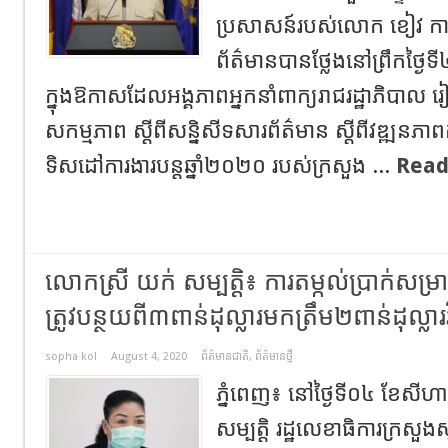
ប្រសាសន៍របស់លោក ខៀវ កាញារីទ
ព័ត៌មានបានថ្លែងនៅព្រឹកថ្ងៃ
ក្នុងឱកាសដែលអង្គភាពអ្នកនាំពាក្យរាជរដ្ឋាភិបាល រៀ
សកម្មភាព ស្ដីពីសន្និសីទសារព័ត៌មាន ស្ដីពីវឌ្ឍនភា
ទិសដៅការងារបន្ដឆ្នាំ២០២០ របស់ក្រសួង ...
Read
លោកស្រី យក់ សម្បត្តិ៖ ការតម្កល់ប្រាក់សម្
ត្រូវបន្ថយពី៣ពាន់ដុល្លារមកត្រឹម២ពាន់ដុល្លា
sopha kol
August 4, 2020
ព័ត៌មានជាតិ
,
ព័ត៌មានថ្មី
ភ្នំពេញ៖ នៅថ្ងៃទី០៤ ខែសីហ
សម្បត្ដិ រដ្ឋលេខាធិការក្រសួ