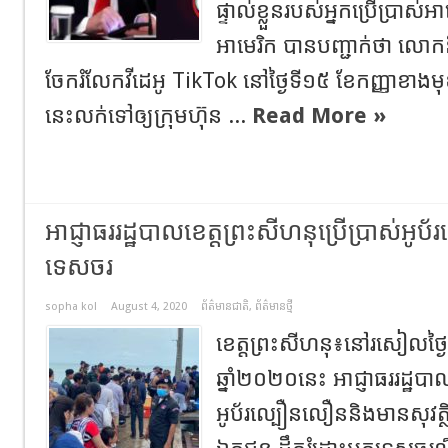
ផ្ទាល់ខ្លួនរបស់អ្នកប្រើប្រាស
អាមេរិក បានបញ្ជាក់ថា លោកន
ចែករំលែកវីដេអូ TikTok នៅថ្ងៃទី១៥ ខែកញ្ញាខាងមុខ
នេះលក់ទៅឲ្យក្រុមហ៊ុន ...
Read More »
អាជ្ញាធររដ្ឋបាលខេត្តព្រះសីហនុប្រើប្រាស់អូ
ទេសចរ
sopha kol
August 4, 2020
ព័ត៌មានជាតិ
,
ព័ត៌មានថ្មី
ខេត្តព្រះសីហនុ៖នៅរសៀលថ្
ឆ្នាំ២០២០នេះ អាជ្ញាធររដ្ឋបាល
អូប័រល្បឿនលឿននិងមានសុវត្