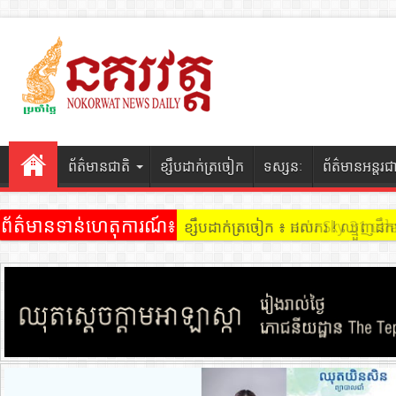
ព័ត៌មានជាតិ
ខ្សឹបដាក់ត្រចៀក
ទស្សនៈ
ព័ត៌មានអន្តរជ
ព័ត៌មានទាន់ហេតុការណ៍៖
ខ្សឹបដាក់ត្រចៀក ៖ ដល់ករ ! ឈ្មួញដ