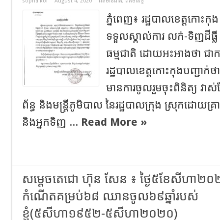
sopha kol
August 4, 2020
ព័ត៌មានជាតិ
,
ព័ត៌មានថ្មី
ភ្នំពេញ៖ រដ្ឋបាលខេត្តកោះក
ទទួលស្គាល់ការ លក់-ទិញដីធ្លី
ធម្មជាតិ ដោយអះអាងថា ជាការទ
រដ្ឋបាលខេត្តកោះកុងបញ្ជាក់ថ
មានការចូលរួមចុះពិនិត្យ វាស់វែង
ព័ន្ធ និងមន្ត្រីភូមិបាល នៃរដ្ឋបាលក្រុង ស្រុកដោយគ្រ
និងអ្នកទិញ ...
Read More »
សម្តេចតេជោ ហ៊ុន សែន ៖ ថ្ងៃ៥ខែសីហា២០២
កំណើតគម្រប់៦៨ ឈានចូល៦៩ឆ្នាំរបស់
ខ្ញុំ(៥សីហា១៩៥២-៥សីហា២០២០)