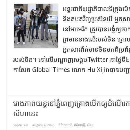
អន្តរជាតិ៖រដ្ឋាភិបាលទីក្រុងប៉
នឹងតបតវិញប្រសិនបើ អ្នកសា
នៅអាមេរិក ត្រូវបានបង្ខំឲ្យ
ព្រមានខាងលើរបស់ចិន ក្រោយ
អ្នកសារព័ត៌មានចិន​មកពីប្រព័ន្
របស់ចិន។ នៅលើបណ្តាញសង្គមTwitter នាថ្ងៃទី​
កាសែត Global Times លោក Hu Xijinបានបញ្ជាក
រោងភាពយន្តនៅភ្នំពេញគ្រោងបើកឲ្យដំណើរក
សីហានេះ
sopha kol
August 4, 2020
ព័ត៌មានជាតិ
,
ព័ត៌មានថ្មី
,
សិល្បៈ