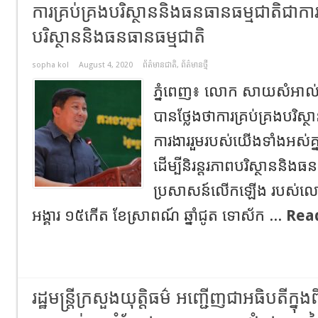
ការគ្រប់គ្រងបរិស្ថាននិងធនធានធម្មជាតិជាការងា
បរិស្ថាននិងធនធានធម្មជាតិ
sopha kol
August 4, 2020
ព័ត៌មានជាតិ
,
ព័ត៌មានថ្មី
ភ្នំពេញ៖ លោក សាយសំអាល់ រដ្ឋ
បានថ្លែងថាការគ្រប់គ្រងបរិស្
ការងាររួមរបស់យើងទាំងអស់គ្ន
ដើម្បីនិរន្តរភាពបរិស្ថាននិង
ប្រសាសន៍លើកឡើង របស់លោករដ
អង្គារ ១៥កើត ខែស្រាពណ៍ ឆ្នាំជូត ទោស័ក ...
Rea
រដ្ឋមន្ត្រីក្រសួងយុត្តិធម៌ អញ្ជើញជាអធិបតីក្ន