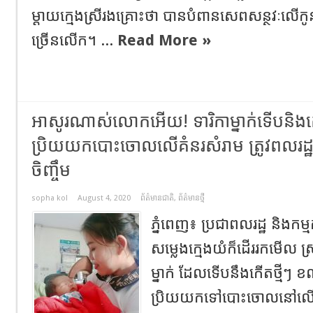
ម្តាយ​ក្មេង​ស្រី​រង​គ្រោះ​ថា បាន​បំពាន​សេពសន្ថវៈ​ល
ច្រើនលើក។ ...
Read More »
អាសូរណាស់លោកអើយ! ទារិកាម្នាក់ទើបនិងកើត
ប្រិយយកបោះចោលលើគំនរសំរាម ត្រូវពលរ
ចិញ្ចឹម
sopha kol
August 4, 2020
ព័ត៌មានជាតិ
,
ព័ត៌មានថ្មី
ភ្នំពេញ៖ ប្រជាពលរដ្ឋ និងកម
សម្លេងក្មេងយំក៏ដើររកមើល ស
ម្នាក់ ដែលទើបនឹងកើតថ្មីៗ 
ប្រិយយកទៅបោះចោលនៅលើគំន