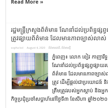
Read More »
រដ្ឋមន្រ្តីក្រសួងព័ត៌មាន ណែនាំដល់ប្រព័ន្ធផ្
ត្រូវផ្សាយព័ត៌មាន ដែលមានភាពច្បាស់លាស់
sopha kol
August 4, 2020
ព័ត៌មានជាតិ
,
ព័ត៌មានថ្មី
ភ្នំពេញ៖ លោក ខៀវ កាញារីទ្ធ រ
ណែនាំដល់ប្រព័ន្ធផ្សព្វផ្សាយ
ព័ត៌មាន ដែលមានភាពច្បាស់
ត្រូវ ដើម្បីផ្តល់ជាប្រយោជន៍ និ
ត្រឹមត្រូវរបស់អ្នកស្តាប់ និង
កិច្ចប្រជុំប្រចាំសប្តាហ៍នៅថ្ងៃទី៣ ខែសីហា ឆ្នាំ២០២០