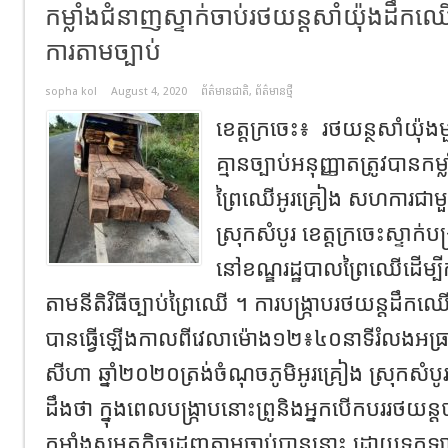
កម្លាំងជំនាញស្ទាក់ចាប់រថយន្តសាំយ៉ុងដឹក
ការតាមច្បាប់
sopha kol
August 4, 2020
ព័ត៌មានជាតិ
,
ព័ត៌មានថ្មី
ខេត្តក្រចេះ៖ រថយន្ថសាំយ៉ុ
គ្មានច្បាប់អនុញ្ញាតត្រូវបានកម
ព្រៃឈើអូរគ្រៀង សហការជាមួ
ស្រុកសំបូរ ខេត្តក្រចេះស្ទាក់
នៅខណ្ឌរដ្ឋបាលព្រៃឈើដើម្ប
តាមនីតិវិធីច្បាប់ព្រៃឈើ ។ ការបង្ក្រាបរថយន្តដឹកឈ
បានធ្វើឡើងកាលពីវេលាម៉ោង១២៖៤០នាទីរំលងអធ្រា
សីហា ឆ្នាំ២០២០ត្រង់ចំណុចភូមិអូរគ្រៀង ស្រុកសំបូរ
ដឹងថា ក្នុងពេលបង្ក្រាបនោះព្រូនិងអ្នកបើកបររថយន្តបា
កម្លាំងសមត្ថកិច្ចដេញតាមចាប់បាននោះ ដោយទុក