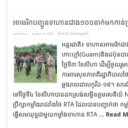
អាមេរិកបញ្ជូនទាហានជាង១០០នាក់មកកាន់ប្រ
sopha kol
August 4, 2020
ព័ត៌មានថ្មី
,
ព័ត៌មានអន្តរជាតិ
អន្តរជាតិ៖ ទាហានអាមេរិក
កោះហ្គាំ(Guam)និងជប៉ុនប
ថ្ងៃទី៣ ខែសីហា ដើម្បីចូលរួមធ
ការពារសុខភាពពីរដ្ឋាភិបាលថ
ឆ្លងរាលដាលកូវីដ-១៩។ សារ
នៅថ្ងៃទី៤ ខែសីហាបានដកស្រង់សម្តីឧត្តមសេនីយ៍
ប្រឹក្សាកម្លាំងរាជវាំងថៃ RTA ដែលបានបញ្ជាក់ថា ក
ធ្វើសមយុទ្ធជាមួយកម្លាំងទាហាន RTA ...
Read M