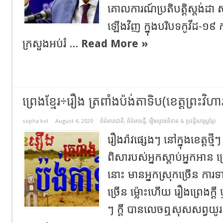
គោលការណ៍ប្រតិបត្តិស្តង់ដ
ឡើងវិញ ក្នុងបរិបទកូវីដ-១៩ 
ក្រសួងអប់រំ ...
Read More »
ព្រេងខ្មែរ÷រឿង ត្រពាំង​ប៉ង់តាទិប(ខេត្ត​ព្រះវិហា
sopha kol
August 4, 2020
ព័ត៌មានជាតិ
,
ព័ត៌មានថ្មី
,
រឿងព្រេងនិទាន & ប្រវត្ដិសាស្រ្ដខ្មែរ
រឿង​រ៉ាវ​ផ្សេង​ៗ នៅ​ក្នុង​ខេត្ត​ថ្មី
ពិសា​របស់​អ្នក​ស្ដាប់​អ្នក​អាន 
នោះ មាន​អ្នក​ស្រុក​ច្រើន ការ​
ច្រើន ម្ល៉ោះ​ហើយ រឿង​ព្រេង​ក្ដី ឬ
ៗ ក្ដី បាន​លេច​ឮ​សុសសព្វ​យ