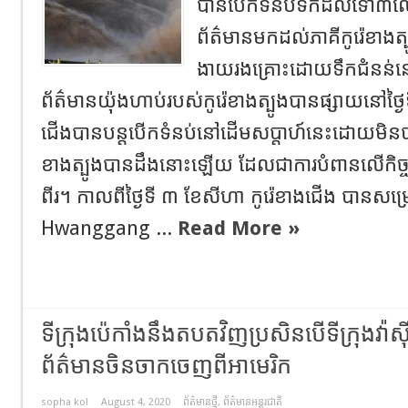
បានបើកទំនប់ទឹក​ដល់ទៅ​៣
ព័ត៌មានមកដល់ភាគីកូរ៉េខាងត
ងាយរងគ្រោះដោយទឹកជំនន់
ព័ត៌មានយ៉ុងហាប់របស់កូរ៉េខាងត្បូងបានផ្សាយនៅថ្ងៃទ
ជើងបានបន្តបើកទំនប់នៅដើមសប្តាហ៍នេះដោយមិនបានផ
ខាងត្បូងបានដឹងនោះឡើយ​ ដែលជាការបំពានលើកិច្ច
ពីរ​។ កាលពីថ្ងៃទី ៣ ខែសីហា កូរ៉េខាងជើង បានសម្រ
Hwanggang ...
Read More »
ទីក្រុងប៉េកាំងនឹងតបតវិញប្រសិនបើទីក្រុងវ៉ាស
ព័ត៌មានចិន​ចាកចេញពីអាមេរិក
sopha kol
August 4, 2020
ព័ត៌មានថ្មី
,
ព័ត៌មានអន្តរជាតិ