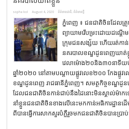
នគរបាលឃាត់ខ្លួន
sopha kol
August 4, 2020
ព័ត៌មានជាតិ
,
ព័ត៌មានថ្មី
ភ្នំពេញ ៖ ជនជាតិចិនដែលត្រូគ
ព្យាយាមរើបម្រះដោយដណ្តើមបា
ក្រុមជនសង្ស័យ ហើយរត់កាន់កាំ
នគរបាលខណ្ឌដូនពេញឃាត់ខ្
វេលាម៉ោង២០និង៣០នាទីយប់
ឆ្នាំ២០២០ នៅតាមបណ្តាយផ្លូវលេខ២០០ កែងផ្លូវល
ខណ្ឌដូនពេញ រាជធានីភ្នំពេញ។ សមត្ថកិច្ចខណ្ឌដូនពេ
ដែលជនជាតិចិនកាន់ជាប់នឹងដៃនោះមិនស្គាល់ម៉ាកទ
នាំខ្លួនជនជាតិចិនខាងលើនេះមកកាន់អធិការដ្ឋានដើ
ពីបានធ្វើការសាកសួរបំភ្លឺរួចមកជនជាតិចិនបានប្រាប់