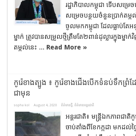
រដ្ឋាភិបាលកម្ពុជា ទើបសម្រ
សម្រេចបន្ថយចំនួនប្រាក់តម
ចូលមកកម្ពុជា ដែលធ្លាប់តែអនុវ
ម្នាក់ ត្រូវបានសម្រួលថ្មីត្រឹមតែ២ពាន់ដុល្លារក្នុងម្នាក
តម្កល់នេះ ...
Read More »
កូរ៉េខាងត្បូង ៖ កូរ៉េខាងជើងបើកទំនប់ទឹកព្រ
ជាមុន
sopha kol
August 4, 2020
ព័ត៌មានថ្មី
,
ព័ត៌មានអន្តរជាតិ
អន្តរជាតិ៖ មន្ត្រីឯកភាពជាតិ
ចាប់តាំងពីខែកក្កដា មកដល់ថ្ង