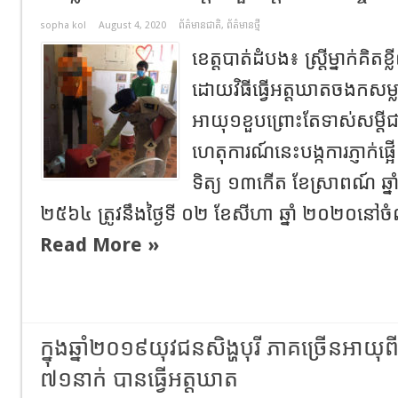
sopha kol
August 4, 2020
ព័ត៌មានជាតិ
,
ព័ត៌មានថ្មី
ខេត្តបាត់ដំបង៖ ស្រ្តីម្នាក់គិត
ដោយវិធីធ្វើអត្តឃាតចងកសម្លា
អាយុ១ខួបព្រោះតែទាស់សម្តីជ
ហេតុការណ៍នេះបង្កការភ្ញាក់ផ
ទិត្យ ១៣កើត ខែស្រាពណ៍ ឆ្ន
២៥៦៤ ត្រូវនឹងថ្ងៃទី ០២ ខែសីហា ឆ្នាំ ២០២០នៅច
Read More »
ក្នុង​ឆ្នាំ​២០១៩យុវជន​សិង្ហ​បុរី​ ភាគច្រើនអាយុ​ព
៧១​នាក់ បានធ្វើ​អត្តឃាត