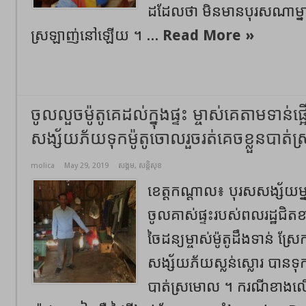
ដដែលថា មិនមានបុរសណាម្នាក់
ស្រឡាញ់នៅឡើយ ។ ...
Read More »
ចូលលួចម៉ូតូគេដល់ក្នុងផ្ទះ ម្ចាស់គេតាមទាន់
សង្ស័យភ័យទុកម៉ូតូចោលរួចរត់គេចខ្លួនបាត់
molica
May 29, 2019
សង្គម
,
សន្តិសុខ
ខេត្តកណ្ដាល៖ បុរសសង្ស័យម្
ចូលគាស់ផ្ទះរបស់ពលរដ្ឋជិត
ចៃដន្យម្ចាស់ម៉ូតូដឹងទាន់ ស្
សង្ស័យភ័យស្លន់ស្លោរ បានទុកម
បាត់ស្រមោល ។ ករណីខាងល