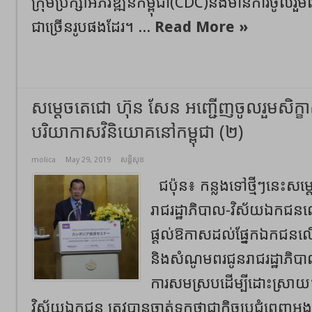
ក្រុមប្រឹក្សាអភិវឌ្ឍន៍កម្ពុជា(CDC)និងមានការចូលរួ
ជាច្រើនរូបផងដែរ។ ...
Read More »
សម្ដេចតេជោ ហ៊ុន សែន អញ្ជើញចូលរួមសិក្ខាស
បរិយាកាសវិនិយោគនៅកម្ពុជា (២)
molica
May 29, 2019
សន្តិសុខ
ជប៉ុន៖ កន្លងទៅថ្មីៗនេះសម្
រាជរដ្ឋាភិបាល-វិស័យឯកជន
ផ្ដល់ឱកាសដល់ផ្នែកឯកជនល
និងសំណូមពរជូនរាជរដ្ឋាភិបា
ការសមស្របដើម្បីដោះស្រាយ។ 
វិស័យឯកជន ត្រូវបានចាត់ទុកថាជាកិច្ចប្រជុំពេញអង្គ