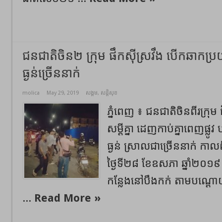
ជនជាតិចិន២ ក្រុម ផឹកស៊ីស្រវឹង បើកឆាកប្រយ
ធ្ងន់ច្រើននាក់
molica
May 29, 2019
សង្គម
,
សន្តិសុខ
ភ្នំពេញ ៖ ជនជាតិចិនពីរក្រុម
សម្ដីគ្នា ដេញកាប់គ្នាពេញផ្ល
ធ្ងន់ ស្រាលជាច្រើននាក់ ក
ថ្ងៃទី២៨ ខែឧសភា ឆ្នាំ២០១៩ 
កន្លែងនៅបឹងកក់ តាមបណ្ដោយផ្
...
Read More »