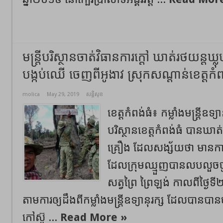
មន្រ្ដីបរិស្ថានចាត់វិធានការក្ដៅ ឃាត់រថយន្តឃ
បង្កប់ឈើ ចេញពីអូងាវ ស្រុកសណ្តាន់ខេត្តកំពង់
molica
May 29, 2019
សន្តិសុខ
ខេត្តកំពង់ធំ៖ កម្លាំងមន្ត្រីឧទ្
បរិស្ថានខេត្តកំពង់ធំ បានឃា
គ្រឿង ដែលសង្ស័យថា មានការ
ដែលក្រុមឈ្មួញបានលបលួចចូ
សត្វព្រៃ ព្រៃឡង់ កាលពីថ្ងៃ
តាមការឲ្យដឹងពីកម្លាំងមន្ត្រីឧទ្យានុរក្ស ដែលបានបាន
កៅស៊ូ ...
Read More »