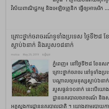
វិស័យពាណិជ្ជកម្ម និងអេឡិចត្រូនិក ធ្វើឲ្យអាមេរិក ..
គ្រោះថ្នាក់ចរាចរណ៍ទូទាំងប្រទេស ថ្ងៃទី២៨ 
ស្លាប់៦នាក់ និងរបួស១៨នាក់
molica
May 29, 2019
សន្តិសុខ
ភ្នំពេញ៖ នៅថ្ងៃទី២៨ ខែឧស
គ្រោះថ្នាក់ចរាចរ នៅទូទាំ
បណ្ដាលឲ្យមនុស្សស្លាប់៦នាក
របួសធ្ងន់១០នាក់ នេះបើយ
ដ្ឋាននគរបាលចរាចរណ៍ និងសណ
អគ្គស្នងការដ្ឋាននគរបាលជាតិ ។ យោងតាមរបាយកា