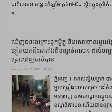
ជាតិលេខ១ ចន្លោះគីឡូម៉ែត្រ៥៧-៥៨ ស្ថិតក្នុងភូមិកំ
»
ឃើញជនរងគ្រោះទុកម៉ូតូ និងសោចោលមួយភ្លែ
ឆ្លៀតយកជិះរត់តាំងពីខណ្ឌចំការមន ដល់ខ
គ្រោះដេញចាប់បាន
molica
May 29, 2019
សន្តិសុខ
ភ្នំពេញ ៖ ជនសង្ស័យម្នាក់ ប
មួយគ្រឿងបានសម្រេច នៅចំ
អនឡាញ តាមបណ្ដោយផ្លូវ១៨៧ 
ខណ្ឌចំការមន ហើយបានព្យាយា