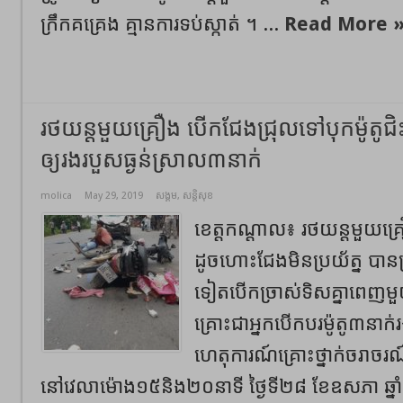
ក្រឹកគគ្រេង គ្មានការទប់ស្កាត់ ។ ...
Read More 
រថយន្ដមួយគ្រឿង បើកជែងជ្រុលទៅបុកម៉ូតូជិះ
ឲ្យរងរបួសធ្ងន់ស្រាល៣នាក់
molica
May 29, 2019
សង្គម
,
សន្តិសុខ
ខេត្តកណ្ដាល៖ រថយន្ដមួយ
ដូចហោះជែងមិនប្រយ័ត្ន បានជ
ទៀតបើកច្រាស់ទិសគ្នាពេញម
គ្រោះជាអ្នកបើកបរម៉ូតូ៣នាក់
ហេតុការណ៍គ្រោះថ្នាក់ចរា
នៅវេលាម៉ោង១៥និង២០នាទី ថ្ងៃទី២៨ ខែឧសភា ឆ្នា