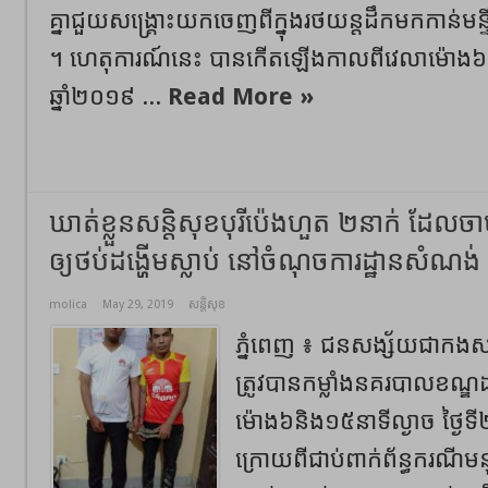
គ្នាជួយសង្គ្រោះយកចេញពីក្នុងរថយន្តដឹកមកកាន់មន្ទីរ
។ ហេតុការណ៍នេះ បានកើតឡើងកាលពីវេលាម៉ោង៦ល្
ឆ្នាំ២០១៩ ...
Read More »
ឃាត់ខ្លួនសន្តិសុខបុរីប៉េងហួត ២នាក់ ដែលច
ឲ្យថប់ដង្ហើមស្លាប់ នៅចំណុចការដ្ឋានសំណង់
molica
May 29, 2019
សន្តិសុខ
ភ្នំពេញ ៖ ជនសង្ស័យជាកងសន្
ត្រូវបានកម្លាំងនគរបាលខណ្ឌដ
ម៉ោង៦និង១៥នាទីល្ងាច ថ្ងៃ
ក្រោយពីជាប់ពាក់ព័ន្ធករណ