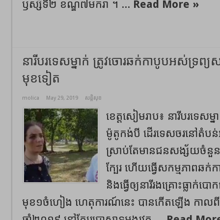
ឫស្សីទី២ ខណ្ឌ៧មករា ។ ...
Read More »
នារីបរទេសម្នាក់ ត្រូវចោរឆក់កាបូបអស់ទ្រព្
មុខទៀត
molica
May 29, 2019
សន្តិសុខ
ខេត្តសៀមរាប៖ នារីបរទេសម្
ម៉ូតូកង់បី ដើរទេសចរនៅតំបន់អង
ស្រាប់តែមានជនសង្ស័យចំនួន៣
ក្បែរ ហើយធ្វើសកម្មភាពឆក់
និងធ្វើឲ្យនារីរងគ្រោះធ្លាក់បោ
មុខ១ចំហៀង ហេតុការណ៍នេះ បានកើតឡើង កាលពីព្
ឆ្នាំ២០១៩ នៅក្បែរប្រាសាទអង្គរវត្ត ...
Read Mor