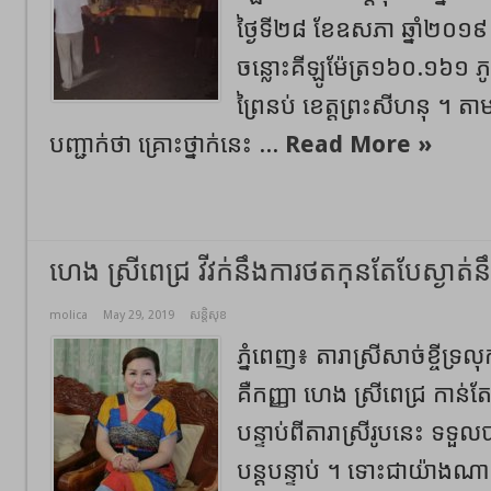
ថ្ងៃទី២៨ ខែឧសភា ឆ្នាំ២០១៩
ចន្លោះគីឡូម៉ែត្រ១៦០.១៦១ ភូ
ព្រៃនប់ ខេត្តព្រះសីហនុ ។ ត
បញ្ជាក់ថា គ្រោះថ្នាក់នេះ ...
Read More »
ហេង ស្រីពេជ្រ វីវក់នឹងការថតកុនតែបែស្ងាត់
molica
May 29, 2019
សន្តិសុខ
ភ្នំពេញ៖ តារាស្រីសាច់ខ្ចីទ្រល
គឺកញ្ញា ហេង ស្រីពេជ្រ កាន់
បន្ទាប់ពីតារាស្រីរូបនេះ ទទ
បន្តបន្ទាប់ ។ ទោះជាយ៉ាងណ