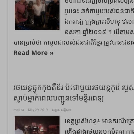
មហាជនដេញចាប់ប្រគល់ឲ្យ
រូបនេះ ឆក់កាបូបរបស់ជនជាតិខ
ឯករាជ្យ ក្រុងព្រះសីហនុ វេ
ឧសភា ឆ្នាំ២០១៩ ។ បើតាមស
បានប្រាប់ថា កាបូបជារបស់ជនជាតិខ្មែរ ត្រូវបានជន
Read More »
រថយន្តផ្ទុកកុងតឺន័រ ប៉ះជាមួយរថយន្តកូរ៉េ របួ
ស្លាប់ម្នាក់ពេលបញ្ជូនទៅមន្ទីរពេទ្យ
molica
May 29, 2019
សង្គម
,
សន្តិសុខ
ខេត្តព្រសីហនុ៖ មានករណីគ្រ
ឡើងរវាងរថយន្តបុកប៉ះគ្នា 