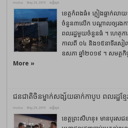
molica
May 29, 2019
សន្តិសុខ
ខេត្តកំពងធំ៖ ភ្លៀងធ្លាក់លាយឡំ
ចំនួន៣លើក បណ្ដាលឲ្យរងការ
ពលរដ្ឋមួយចំនួនធំ ។ ហេតុ
កាលពី ០៤ និង១៥នាទីរសៀល
ឧសភា ឆ្នាំ២០១៩ ។ សមត្ថកិច្
More »
ជនជាតិចិនម្នាក់សង្ស័យឆាក់កាបូប ពលរដ្ឋខ្មែ
molica
May 29, 2019
សន្តិសុខ
ខេត្តព្រះសីហនុ៖ មានបុរសជនជា