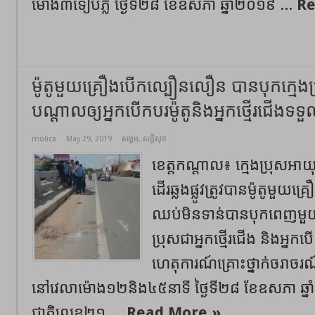
ម៉ោង៣ទៀបភ្លឺ ថ្ងៃទី២៨ ខែឧសភា ឆ្នាំ២០១៩ ...
Re
ម៉ូតូមួយគ្រឿងបើកល្បឿនលឿន បានបុកក្មេងប្រុ
បណ្ដាលឲ្យអ្នកបើកបរម៉ូតូនិងអ្នកថ្មើរជើងទទួ
molica
May 29, 2019
សង្គម
,
សន្តិសុខ
ខេត្តកណ្ដាល៖ ក្មេងប្រុសអាយុ១៤
ដើរឆ្លងផ្លូវត្រូវបានម៉ូតូ
ឈប់មិនទាន់បានបុកពេញមួយទ
ប្រុសជាអ្នកថ្មើរជើង និងអ្នកប
ហេតុការណ៍គ្រោះថ្នាក់ចរា
នៅវេលាម៉ោង១២និង៤៥នាទី ថ្ងៃទី២៨ ខែឧសភា ឆ្នាំ២
ជាតិលេខ២១ ...
Read More »