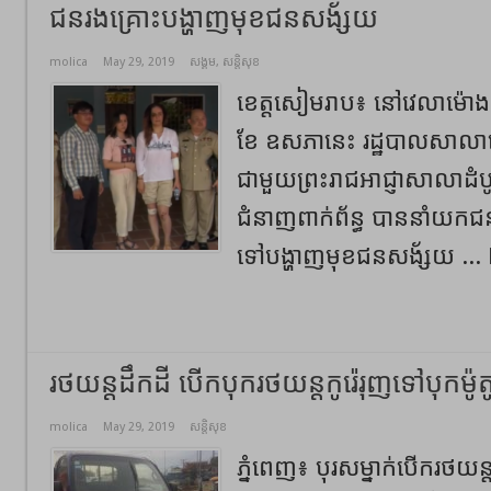
ជនរងគ្រោះបង្ហាញមុខជនសង័្សយ
molica
May 29, 2019
សង្គម
,
សន្តិសុខ
ខេត្តសៀមរាប៖ នៅវេលាម៉ោង 
ខែ ឧសភានេះ រដ្ឋបាលសាលា
ជាមួយព្រះរាជអាជ្ញាសាលាដំបូងខ
ជំនាញពាក់ព័ន្ធ បាននាំយកជនរ
ទៅបង្ហាញមុខជនសង័្សយ ...
រថយន្តដឹកដី បើកបុករថយន្តកូរ៉េរុញទៅបុកម៉ូ
molica
May 29, 2019
សន្តិសុខ
ភ្នំពេញ​៖​ បុរសម្នាក់បើករថយ