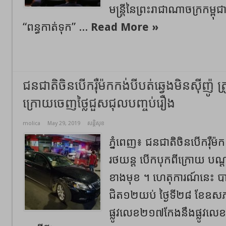
មន្ត្រីនៃព្រះរាជាណាចក្រកម្
“ពន្ធកាត់ទុក” ...
Read More »
ជនជាតិចិនបើករ៉ឺម៉កកង់បីបត់ឆ្វេងមិនស៊ីញ៉ូ ត
ក្រោយចេញថ្លៃជួសជុលបញ្ចប់រឿង
molica
May 29, 2019
សន្តិសុខ
ភ្នំពេញ៖ ជនជាតិចិនបើករ៉ឺម៉ក
រថយន្ត បើកបុកពីក្រោយ បណ្
ខាងមុខ ។ ហេតុការណ៍នេះ 
ជិត១២យប់ ថ្ងៃទី២៨ ខែឧស
ផ្លូវលេខ២១៧កែងនឹងផ្លូវលេខ១៦