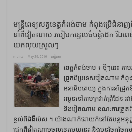
មន្ត្រីពេទ្យសត្វខេត្តកំពង់ចាម កំពុងប្រើជំនាញព
នាំពីវៀតណាម របៀបកន្ទេលធំបន្លំដេក រីឯពេទ្យសត្
យកលុយស្រួលៗ
molica
May 29, 2019
សន្តិសុខ
ខេត្តកំពង់ចាម ៖ ថ្មីៗនេះ តា
ជ្រូកពីប្រទេសវៀតណាម កំពុ
អនាធិបតេយ្យ ក្នុងការនាំជ្រូកទ
រលូននៅតាមក្រវាត់ព្រំដែន រវាងខេ
និងវៀតណាម ខណៈការត្រួតពិ
ខ្វល់ពីជំងឺប៉េស ។ យ៉ាងណាក៏ដោយក៏នៅតែបន្តអនុញ្ញ
ជ្រូកពីវៀតណាមចូលខេត្តមួយនេះ និងបន្តចែកចែកមក