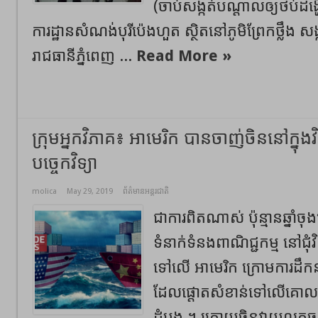
(ចាប់សង្កត់បណ្តាលឲ្យថប់ដង្
ការដ្ឋានសំណង់បុរីប៉េងហួត ស្ថិតនៅភូមិព្រែកថ្លឹង 
រាជធានីភ្នំពេញ ...
Read More »
ក្រុមអ្នកវិភាគ៖ អាមេរិក បានចាញ់ចិននៅក្នុង
បច្ចេកវិទ្យា
molica
May 29, 2019
ព័ត៌មានអន្តរជាតិ
ជាការពិតណាស់ ប៉ុន្មានឆ្នាំច
ទំនាក់ទំនងពាណិជ្ជកម្ម នៅជ
ទៅលើ អាមេរិក ក្រោមការដឹកន
ដែលផ្តោតសំខាន់ទៅលើគោល
ដំបូង ។ ក្រោយចិនវាយលុកចូ