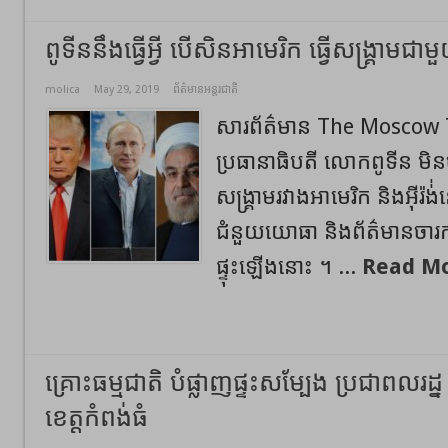
ពូទីននឹងធ្វើអ្វី បើសិនអាមេរិក ធ្វើសង្គ្រាមជាមួយ
molica
May 29, 2019
ព័ត៌មានអន្តរជាតិ
សារព័ត៌មាន The Moscow 
ប្រធានាធិបតី លោកពូទីន​ មិនចង់រ
សង្គ្រាមរវាងអាមេរិក និងអ៊ីរ៉ង់់
ជំនួយយោធា​ និងព័ត៌មានចារកម្ម
ផ្ទុះឡើងនោះ ។ ...
Read Mo
គ្រោះធម្មជាតិ បំផ្លាញផ្ទះសម្បែង ប្រជាពលរដ
ខេត្តកំពង់ធំ