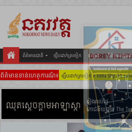
ព័ត៌មានជាតិ
ខ្សឹបដាក់ត្រចៀក
ទស្សនៈ
ព័ត៌មានអន្តរជ
ព័ត៌មានទាន់ហេតុការណ៍៖
ខ្សឹបដាក់ត្រចៀក ៖ ដល់ករ ! ឈ្មួញដ