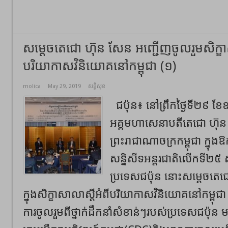
សម្ដេចតេជោ ហ៊ុន សែន អញ្ជើញចូលរួមសិក្ខាស
បរិយាកាសវិនិយោគនៅកម្ពុជា (១)
molica
May 29, 2019
សន្តិសុខ
ជប៉ុន៖ នៅព្រឹកថ្ងៃទី២៩ ខែ
អគ្គមហាសេនាបតីតេជោ ហ៊ុន ស
ព្រះរាជាណាចក្រកម្ពុជា ក្នុង
សន្និសីទអន្តរជាតិលើកទី២៥ 
ប្រទេសជប៉ុន នោះសម្តេចតេ
ក្នុងសិក្ខាសាលាស្ដីអំពីបរិយាកាសវិនិយោគនៅកម្ព
ការចូលរួមពីថ្នាក់ដឹកនាំសំខាន់ៗរបស់ប្រទេសជប៉ុន មន្ត