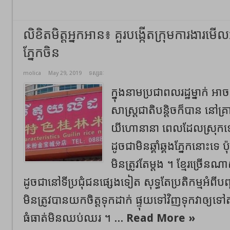
លិខិតមិត្តអ្នកអាន៖ គួរបង្កើតក្រុមការងារមើល
ភ្នែកចិន
molica
May 29, 2019
ទស្សនៈ
ក្នុងនាមប្រជាពលរដ្ឋម្នាក់ 
សាស្ត្រជាតិបន្តិចក៏បាន នៅគ្រា
យីហោ​នានា​ ពេលដែលស្រុកទ
ដូចជាមិនឆ្គាំឆ្គងភ្នែកនោះទេ 
មិនត្រូវតែម្តង ។ ខ្មែរច្រើន​ណ
ដូចជា​នៅទីប្រជុំជនផ្សេងទៀត សុទ្ធតែប្រតិកម្ម​អំពីប
មិនត្រូវបានយកចិត្តទុកដាក់ ផ្ទុយទៅវិញទុកវាឲ្យ
ធំធាត់មិនឈប់ឈរ ។ ...
Read More »