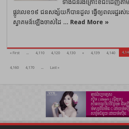
ទាំងជនរងគ្រោះខំជិះដេញតា
ផ្លូវលេខ១៩ ជនសង្ស័យក៏បានដួល ធ្វើឲ្យពលរដ្ឋរស់
ស្វាគមន៍ឡើងចាស់ដៃ ...
Read More »
4,14
« First
...
4,110
4,120
4,130
«
4,139
4,140
4,160
4,170
...
Last »