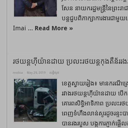
សែន នាយករដ្ឋមន្ត្រីនៃព្រះរា
បន្តជួបពិភាក្សាការងារជាមួយល
Imai ...
Read More »
រថយន្តហ៊ីយ៉ានដាយ ប្រលះរថយន្តកុងតឺន័ររ
molica
May 29, 2019
សន្តិសុខ
ខេត្តស្វាយរៀង៖ មានករណីគ្រោះ
រវាងរថយន្តហ៊ីយ៉ានដាយ បើកស្រ
គោរពសិទ្ធិអាទិភាព ប្រលះរថយ
ពេញទំហឹងលាន់សូរដូចរន្ទះប
បានរងរបួស បង្កការភ្ញាក់ផ្អើល