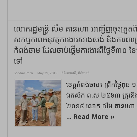
លោករដ្ឋមន្ត្រី​ លឹម​ គានហោ អញ្ជើញចុះត្រួតពិន
សកម្មភាពអនុវត្តការងារ​សាងសង់ និងការពារច្រា
កំពង់ចាម​ ដែលចាប់ផ្តើមការងារពីថ្ងៃទី៣០ ខែ
ទៅ
Sophal Porn
May 29, 2019
ព័ត៌មានជាតិ
,
ព័ត៌មានថ្មី
ខេត្តកំពង់ចាម៖ ព្រឹកថ្ងៃពុធ​ ១១
ឯកស័ក​ ព.ស​ ២៥៦៣​ ត្រូវនឹងថ្
២០១៩ លោក​ លឹម​ គានហោ​ ​រដ្ឋម
...
Read More »