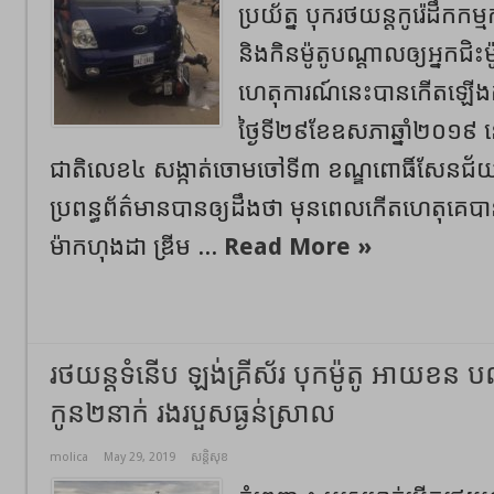
ប្រយ័ត្ន បុករថយន្តកូរ៉េដឹកក
និងកិនម៉ូតូបណ្តាលឲ្យអ្នកជិះម
ហេតុការណ៍​នេះបានកើតឡើ
ថ្ងៃទី២៩ខែឧសភា​ឆ្នាំ២០១៩​ នៅជ
ជាតិលេខ៤​ សង្កាត់ចោមចៅទី៣​ ខណ្ឌពោធិ៍សែនជ័យ​ 
ប្រពន្ធព័ត៌មានបានឲ្យដឹងថា​ មុនពេលកើតហេតុគេប
ម៉ាកហុងដា ឌ្រីម ...
Read More »
រថយន្ដទំនើប ឡង់គ្រីស័រ បុកម៉ូតូ អាយខន បណ្ដ
កូន២នាក់ រងរបួសធ្ងន់ស្រាល
molica
May 29, 2019
សន្តិសុខ