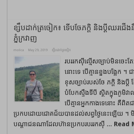
ខ្សឹបដាក់ត្រចៀក៖ ទើបចែភក្តិ និងប្តីឈរជើងន
ភ្នំក្រវាញ
molica
May 29, 2019
ខ្សឹបដាក់ត្រចៀក
របររកស៊ីល្មើសច្បាប់​មិនចេះ
នោះទេ បើគ្មានខ្នងបង្អែក ។ ជ
ខុសច្បាប់របស់​ចែ ភក្តិ និងប្ត
បំបែកស្ទឹងទីបី ស្ថិតក្នុងភូមិវ
បើគ្មាន​អ្នកកាង​ទេនោះ គឺពិ
ប្រកបដោយជោគជ័យបានដល់សព្វថ្ងៃនេះឡើយ ។ មិន
បណ្តាជនណា​ដែលហ៊ានប្រកបរបររកស៊ី ...
Read 