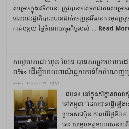
សម្រេចក្នុងវេទិកានេះ ត្រូវបានចាត់ទុកជាការសម្រេចរ
ផលរាជរដ្ឋាភិបាលបានដាក់ចេញនូវវិធានការមុតស្រួច
កាត់បន្ថយ ថ្លៃចំណាយធុរកិច្ចរបស់ ...
Read Mor
សម្តេចតេជោ ហ៊ុន សែន បានសម្រេចអោយដក
១%» ដើម្បីអោយពាណិជ្ជករកាន់តែចំណេញច្
molica
May 29, 2019
សន្តិសុខ
ជប៉ុន៖ នៅក្នុងសិក្ខាសាលាស្
នៅកម្ពុជា” ដែលបានធ្វើឡើងនៅក្
ប្រទេសជប៉ុន កាលពីថ្ងៃទី២
នេះ សម្ដេចអគ្គមហាសេនាបត