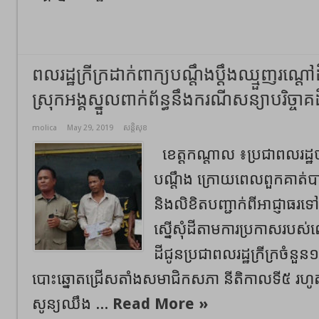
ពលរដ្ឋក្រីក្រដាក់ពាក្យបណ្តឹងប្តឹងឈ្មួញរណ
ស្រុកអង្គស្នួលពាក់ព័ន្ធនឹងករណីសន្យា​បរិច្ចាគដី
molica
May 29, 2019
សន្តិសុខ
ខេត្តកណ្តាល ៖ប្រជាពលរដ្ឋ
បណ្តឹង ក្រោយពេលពួកគាត់ប
និងលិខិតបញ្ជាក់ពីអាជ្ញាធរ
ស្នើសុំដីតាមការប្រកាសរបស
ដីជូនប្រជាពលរដ្ឋក្រីក្រចំនួន
បោះឆ្នោតជ្រើសតាំងសមាជិកសភា នីតិកាលទី៥ រហូតម
សូន្យឈឹង ...
Read More »