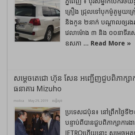
ភ្នំពេញ ៖ បុរសម្នាក់បើករថយន
គ្រឿង ជ្រុលទៅបុកម៉ូតូមួយគ្
និងកូន ២នាក់ បណ្តាលឲ្យរងរ
វេលាម៉ោង ៣ និង ០០នាទីរសៀ
ឧសភា ...
Read More »
សម្ដេចតេជោ ហ៊ុន សែន អញ្ជើញជួបពិភាក្សា
ធនាគារ Mizuho
molica
May 29, 2019
សន្តិសុខ
ប្រទេសជប៉ុន៖ នៅព្រឹកថ្ងៃ
បន្ទាប់ពីបានជួបពិភាក្សាការង
JETROហើយនោះ សម្ដេចអគ្គ