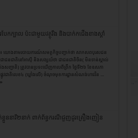
ែកក្បាល ប៉ះជាមួយវត្ថុរឹង និងបាក់​កជើងខាងស្តាំ
ហនុ៖ យោងតាមរបាយការណ៍សមត្ថកិច្ចបញ្ជាក់ថា សាកសពបុរសជន
ជាជនជាតិនៅអាសុី និងសង្សយ័ថា ជាជនជាតិចិន( មិនទាន់ស្គាល់
ិងសញ្ជាតិ) ត្រូវបានប្រទះឃើញកាលពីព្រឹក ថ្ងៃទី២៦ ខែឧសភា
ផ្លូវជាតិលេខ៤ (ឃ្លាំងលើ) ចំណុចមុខការដ្ឋានសំណង់ហាវវិន ...
»
្លួននារី២នាក់​ ពាក់ព័ន្ធករណីជួញដូរគ្រឿងញៀន​