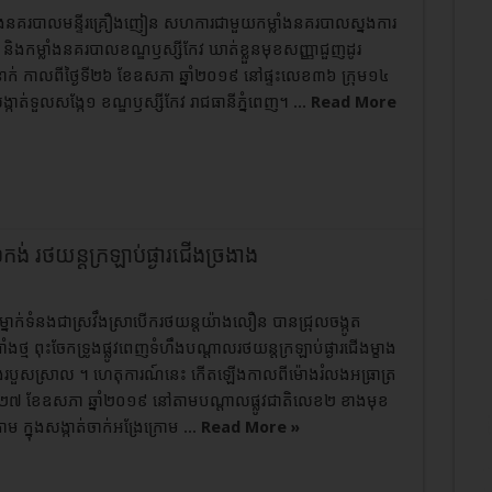
កម្លាំងនគរបាលមន្ទីរគ្រឿងញៀន​ សហការជាមួយកម្លាំងនគរបាលស្នងការ
​ និងកម្លាំងនគរបាលខណ្ឌឫស្សីកែវ​ ឃាត់ខ្លួន​មុខសញ្ញាជួញដូរ
 កាលពីថ្ងៃទី២៦​ ខែឧសភា​ ឆ្នាំ​២០១៩​ នៅផ្ទះ​លេខ៣៦​ ក្រុម១៤​
សង្កាត់ទួលសង្កែ១​ ខណ្ឌឫស្សីកែវ​ រាជធានីភ្នំពេញ​។ ...
Read More
កង់ រថយន្តក្រឡាប់ផ្ងារជើងច្រងាង
សម្នាក់ទំនងជាស្រវឹងស្រាបើករថយន្តយ៉ាងលឿន បានជ្រុលចង្កូត
ំងថ្ម ពុះចែកទ្រូងផ្លូវពេញទំហឹងបណ្ដាលរថយន្តក្រឡាប់ផ្ងារជើងម្ខាង
ងរបួសស្រាល ។ ហេតុការណ៍នេះ កើតឡើងកាលពីម៉ោងរំលងអធ្រាត្រ
ី២៧ ខែឧសភា ឆ្នាំ២០១៩ នៅតាមបណ្ដាលផ្លូវជាតិលេខ២ ខាងមុខ
រោម ក្នុងសង្កាត់ចាក់អង្រែក្រោម ...
Read More »