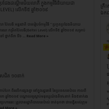
្រជែង​ដណ្តើម​ជ័យលាភី ក្នុង​កម្មវិធី​និយាយ​ជា
គ្រឹះ
LEVEL) លើក​ទី​៥ ឆ្នាំ​២០១៩
ឯកជន
ា ប៊ែ​ល​ធី អន្តរជាតិ បានរៀបចំ​កម្មវិធី “ ប្រកួតប្រជែង​និយាយ​
ណៈ​កម្រិត​ប៊ែ​ល​ធី​(Beltei Level) លើក​ទី​៥ ឆ្នាំ​២០១៩ សម្រាប់​
ៅ ថ្នាក់​ទី​៣ ទី​៦ ...
Read More »
របួសជិត ១០នាក់
រាប់បែក ពីរលើកផ្សេងគ្នា នៅក្នុងរដ្ឋធានី នៃប្រទេសនេប៉ាល​ កាលពី
ភា ឆ្នាំ២០១៩ បណ្តាលឲ្យស្លាប់មនុស្សយ៉ាងតិច៤នាក់ និង៥នាក់រង
្រហារនេះ ត្រូវបានរដ្ឋាភិបាលនេប៉ាល់ ចាត់ទុកថា ជាទង្វើរបស់ក្រុម
ad More »