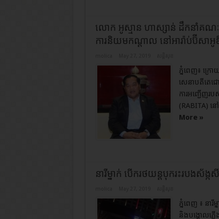
លោក អូស្មាន ហាស្សាន់ ដឹកនាំគណៈប្រ
ការនិយមកណ្ដាល នៅអារ៉ាប់ប៊ីសាអូ
molica
May 27, 2019
សន្តិសុខ
ភ្នំពេញ៖ ក្រ
សេនាបតីតេជោ ហ
ការអញ្ជើញរបស
(RABITA) នៅយប
More »
នារី​ម្នាក់​​ បើក​រថយន្ត​បុក​រះ​របង​​ស័ង
molica
May 27, 2019
សន្តិសុខ
ភ្នំពេញ​ ៖ នារី​
និង​បង្គោល​ភ្លើង​