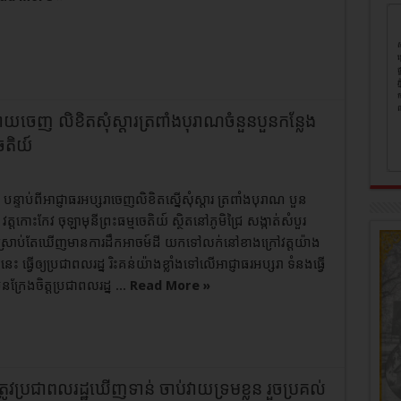
ក្រោយចេញ លិខិតសុំស្ដារត្រពាំងបុរាណចំនួនបួនកន្លែង
ចេតិយ៍
ន្ទាប់ពីអាជ្ញាធរអប្សរាចេញលិខិតស្នើសុំស្ដារ ត្រពាំងបុរាណ បួន
 វត្តកោះកែវ ចុឡាមុនីព្រះធម្មចេតិយ៍ ស្ថិតនៅភូមិជ្រៃ សង្កាត់សំបួរ
ស្រាប់តែឃើញមានការដឹកអាចម៍ដី យកទៅលក់នៅខាងក្រៅវត្តយ៉ាង
នេះ ធ្វើឲ្យប្រជាពលរដ្ន រិះគន់យ៉ាងខ្លាំងទៅលើអាជ្ញាធរអប្សរា ទំនងធ្វើ
តមិនក្រែងចិត្តប្រជាពលរដ្ន ...
Read More »
ូវប្រជាពលរដ្ឋឃើញទាន់ ចាប់វាយទ្រមខ្លួន រួចប្រគល់