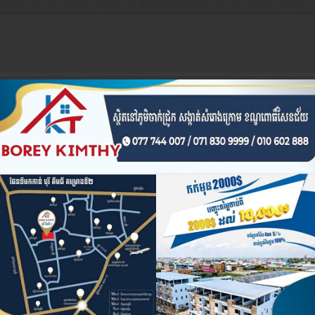
ទស្សនៈ
ព័ត៌មានអន្តរជាតិ
អចលនទ្រព្យ
រូបភាព និង វីដេអូប្លែកៗ
អ
ចៀក ៖ អគារ Sky 31 នៅខណ្ឌទួលគោក មានអ្នកជួលបន្ទប់បើកល្បែងសុីសង
ចៀក ៖ ដល់ករ ! ឈ្មួញដឹកឈើ១យប់ ជាង១០០ម៉ែត្រគូប ទៅជាង២០០ម៉ែត្រ 