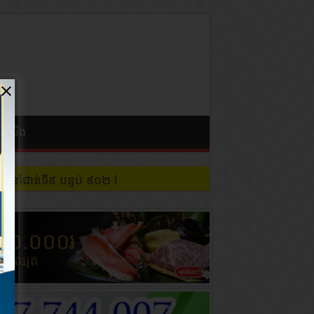
ំពីយើង
 នៅជាន់ទី៩ បន្ទប់ ៩០២ !
ពីខេត្តរតនគិរី ឆ្លងទៅវៀតណាមតាមច្រករបៀង ភុឡំ ស្រុកអូរយ៉ាដាវ