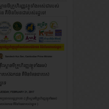
ស្ថានមីក្រូហិរញ្ញវត្ថុទាំងអស់ជារបស់
 គឺមិនមែនជារបស់រដ្ឋទេ!