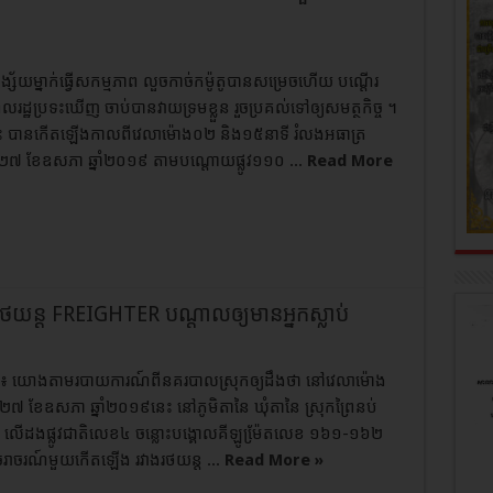
្ស័យម្នាក់ធ្វើសកម្មភាព លួចកាច់កម៉ូតូបានសម្រេចហើយ បណ្តើរ
ពលរដ្ឋប្រទះឃើញ ចាប់បានវាយទ្រមខ្លួន រួចប្រគល់ទៅឲ្យសមត្ថកិច្ច ។
ះ បានកើតឡើងកាលពីវេលាម៉ោង០២ និង១៥នាទី រំលងអធាត្រ
២៧ ខែឧសភា ឆ្នាំ២០១៩ តាមបណ្តោយផ្លូវ១១០ ...
Read More
រថយន្ត FREIGHTER បណ្តាលឲ្យមានអ្នកស្លាប់
នុ៖ យោងតាមរបាយការណ៍ពីនគរបាលស្រុកឲ្យដឹងថា នៅវេលាម៉ោង
ៃទី២៧ ខែឧសភា ឆ្នាំ២០១៩នេះ នៅភូមិតានៃ ឃុំតានៃ ស្រុកព្រៃនប់
នុ លើដងផ្លូវជាតិលេខ៤ ចន្លោះបង្គោលគីឡូម៉ែ្រតលេខ ១៦១-១៦២
ក់ចរាចរណ៍មួយកើតឡើង រវាងរថយន្ត ...
Read More »