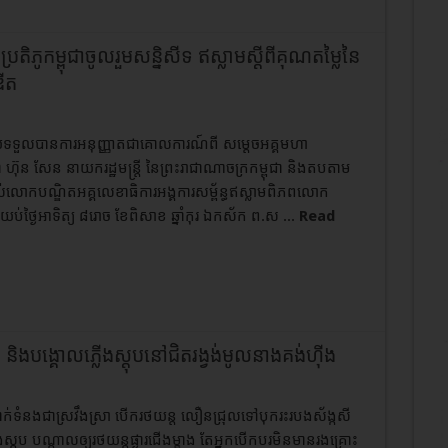
តិភូកម្ពុជាចូលរួមសន្និសីទ ឥស្លាមស្ដីពីគុណតម្លៃនៃ
ឌីត
ោយទទួលបានការអនុញ្ញាតជាគោលការណ៍ពី សម្តេចអគ្គមហា
៊ុន សែន នាយករដ្ឋមន្ត្រី នៃព្រះរាជាណាចក្រកម្ពុជា និងតបតាម
់លោកបណ្ឌិតអគ្គលេខាធិការអង្គការសម្ព័ន្ធឥស្លាមពិភពលោក
់ថ្ងៃអាទិត្យ ៨រោច ខែពិសាខ ឆ្នាំកុរ ឯកស័ក ព.ស ...
Read
្កសី​ និង​បង្គោល​ភ្លើង​​ស្តុប​នៅជិតរង្វង់មូលនាងគង់ហ៊ីង
​​ម្នាក់​ទំនងជាស្រវឹង​ស្រា ​បើក​រថយន្ត​ លឿន​ជ្រុល​ទៅ​បុក​រះ​របង​​ស័ង្កសី​
​ស្តុប​ បណ្ដាល​ឲ្យ​រថយន្ត​​ផ្ងារ​ជើង​ម្ខាង​ ​តែ​អ្នក​បើក​បរមិន​មានរង​គ្រោះ​