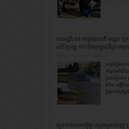
ពលរដ្នរិះគន់ អាជ្ញាធរជាតិ អប្សរា 
នៅក្បែរវត្ត កោះកែវចុឡាមុនីព្រះធម្ម
molica
May 27, 2019
សន្តិសុខ
ខេត្តសៀមរាប៖ ប
កន្លែងនៅជុំវិញ
ក្រុងសៀមរាប 
រំភើយ ទង្វើបែប
អ្វីស្រាច់តែចិត្
លួចកាច់សោកម៉ូតូ បម្រុងអូសចេញ ត្រ