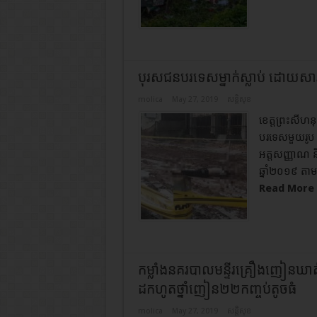
បុរសជនបរទេសម្នាក់ស្លាប់ ​ដោយសារប
molica
May 27, 2019
សន្តិសុខ
ខេត្តព្រះសី
បរទេសមួយរូប 
អត្តសញ្ញាណ ន
ឆ្នាំ២០១៩ តាម
Read More 
កម្លាំងនគរបាលមន្ទីរគ្រឿងញៀនឃាត់ខ
ដកហូតថ្នាំញៀន២២កញ្ចប់តូចធំ
molica
May 27, 2019
សន្តិសុខ