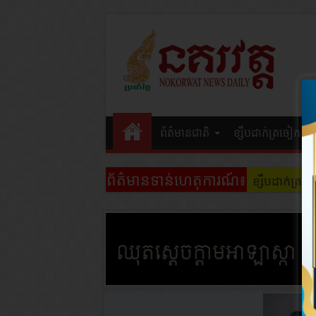
ព័ត៌មានជាតិ
ខ្សឹបដាក់ត្រចៀក
ព័ត៌មានទាន់ហេតុការណ៍៖
ខ្សឹបដាក់ត្រ
ខ្សឹបដាក់ត្រ