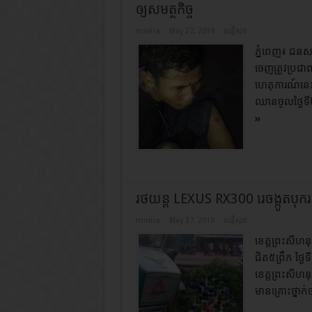
ឲ្យសមត្ថកិច្ច
molica
May 27, 2019
សន្តិសុខ
ភ្នំពេញ៖ ជនសង
ចេញត្រូវប្រជា
ហេតុការណ៍នេ
ឈានចូលថ្ងៃទី
»
រថយន្ត LEXUS RX300 រេចង្កូតបុក
molica
May 27, 2019
សន្តិសុខ
ខេត្តព្រះសីហ
ជិត៥ព្រឹក ថ្ង
ខេត្តព្រះសីហ
មានគ្រោះថ្នា