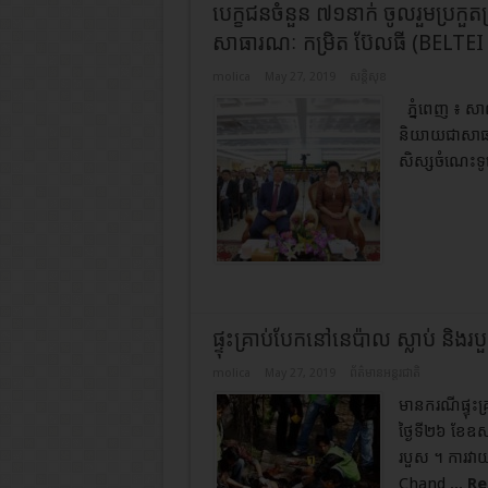
បេក្ខជន​ចំនួន ៧១​នាក់ ចូលរួម​ប្រកួតប
សាធារណៈ កម្រិត ប៊ែ​ល​ធី (BELTEI 
molica
May 27, 2019
សន្តិសុខ
​ភ្នំពេញ ៖ សាល
និយាយ​ជា​សាធារ
សិស្ស​ចំណេះ​ទូទ
ផ្ទុះគ្រាប់បែកនៅនេប៉ាល​ ស្លាប់ និង
molica
May 27, 2019
ព័ត៌មានអន្តរជាតិ
មានករណីផ្ទុះគ្
ថ្ងៃទី២៦ ខែឧស
របួស ។ ការវាយប
Chand ...
Re