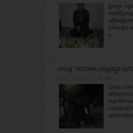
ភ្នំពេញ​៖​ ​ 
រាជធានីភ្នំពេញ
គ្រឿងញៀន២នាក់
ភូមិចុងខ្សាច​ 
»
រថយន្ត TACOMA បុកទ្រូងផ្លូវ បាក់១
molica
May 27, 2019
សង្គម
,
សន្តិសុខ
ភ្នំពេញ ៖ បុរ
ទៅបុកក្បាលរបា
តែអ្នកបើកបររ
ឈានចូលថ្ងៃទ
វត្តចាក់អង្រែក្